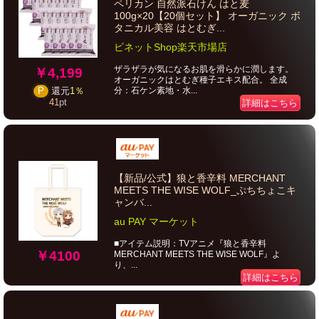
ペリカン 自然派石けん はと麦
100g×20【20個セット】 オーガニック ボ
タニカル美容 はとむぎ...
ビネットShop楽天市場店
ザラザラが気になるお肌を滑らかに潤します。
￥4,199
オーガニックはとむぎ種子エキス配合。 全成
分：石ケン素地・水...
P
還元
1％
41
pt
詳細はこちら
【新品/公式】狼と香辛料 MERCHANT
MEETS THE WISE WOLF_ぷちちょこキ
ャンバ...
au PAY マーケット
■アイテム説明：TVアニメ『狼と香辛料
￥4100
MERCHANT MEETS THE WISE WOLF』よ
り、...
詳細はこちら