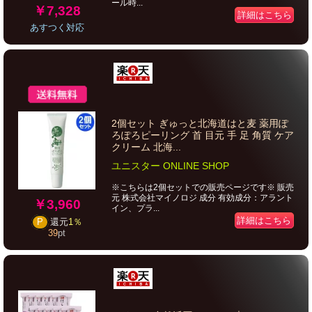
ール時...
￥7,328
詳細はこちら
あすつく対応
2個セット ぎゅっと北海道はと麦 薬用ぽ
ろぽろピーリング 首 目元 手 足 角質 ケア
クリーム 北海...
ユニスター ONLINE SHOP
※こちらは2個セットでの販売ページです※ 販売
元 株式会社マイノロジ 成分 有効成分：アラント
￥3,960
イン、プラ...
詳細はこちら
P
還元
1％
39
pt