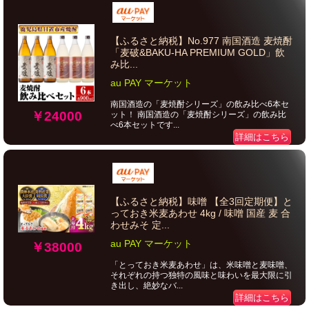
【ふるさと納税】No.977 南国酒造 麦焼酎
「麦破&BAKU-HA PREMIUM GOLD」飲
み比...
au PAY マーケット
南国酒造の「麦焼酎シリーズ」の飲み比べ6本セ
￥24000
ット！ 南国酒造の「麦焼酎シリーズ」の飲み比
べ6本セットです...
詳細はこちら
【ふるさと納税】味噌 【全3回定期便】と
っておき米麦あわせ 4kg / 味噌 国産 麦 合
わせみそ 定...
au PAY マーケット
￥38000
「とっておき米麦あわせ」は、米味噌と麦味噌、
それぞれの持つ独特の風味と味わいを最大限に引
き出し、絶妙なバ...
詳細はこちら