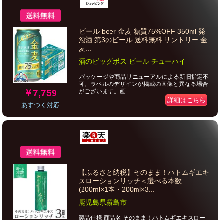
ビール beer 金麦 糖質75%OFF 350ml 発
泡酒 第3のビール 送料無料 サントリー 金
麦...
酒のビッグボス ビール チューハイ
パッケージや商品リニューアルによる新旧指定不
可。ラベルのデザインが掲載の画像と異なる場合
￥7,759
がございます。画...
詳細はこちら
あすつく対応
【ふるさと納税】そのまま！ハトムギエキ
スローションリッチ＜選べる本数
(200ml×1本・200ml×3...
鹿児島県霧島市
製品仕様 商品名 そのまま！ハトムギエキスロー