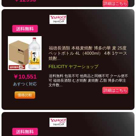
詳細はこちら
福徳長酒類 本格麦焼酎 博多の華 麦 25度
ペットボトル 4L（4000ml） 4本 1ケース
焼酎...
FELICITY ヤフーショップ
￥10,551
送料無料 包装不可 他商品と同梱不可 クール便不
可 福徳長酒類 むぎ焼酎 麦焼酎 乙類 博多の華注
あすつく対応
文件数...
詳細はこちら
価格比較