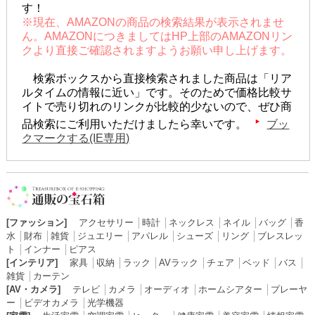
す！
※現在、AMAZONの商品の検索結果が表示されませ
ん。AMAZONにつきましてはHP上部のAMAZONリン
クより直接ご確認されますようお願い申し上げます。
検索ボックスから直接検索されました商品は「リア
ルタイムの情報に近い」です。そのためで価格比較サ
イトで売り切れのリンクが比較的少ないので、ぜひ商
品検索にご利用いただけましたら幸いです。
ブッ
クマークする(IE専用)
[ファッション]
アクセサリー
│
時計
│
ネックレス
│
ネイル
│
バッグ
│
香
水
│
財布
│
雑貨
│
ジュエリー
│
アパレル
│
シューズ
│
リング
│
ブレスレッ
ト
│
インナー
│
ピアス
[インテリア]
家具
│
収納
│
ラック
│
AVラック
│
チェア
│
ベッド
│
バス
│
雑貨
│
カーテン
[AV・カメラ]
テレビ
│
カメラ
│
オーディオ
│
ホームシアター
│
プレーヤ
ー
│
ビデオカメラ
│
光学機器