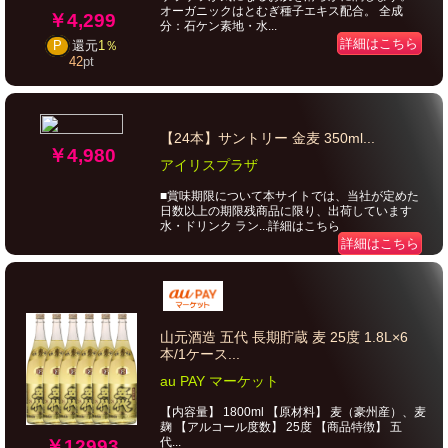
オーガニックはとむぎ種子エキス配合。 全成
￥4,299
分：石ケン素地・水...
詳細はこちら
P
還元
1％
42
pt
【24本】サントリー 金麦 350ml...
￥4,980
アイリスプラザ
■賞味期限について本サイトでは、当社が定めた
日数以上の期限残商品に限り、出荷しています
水・ドリンク ラン...詳細はこちら
詳細はこちら
山元酒造 五代 長期貯蔵 麦 25度 1.8L×6
本/1ケース...
au PAY マーケット
【内容量】 1800ml 【原材料】 麦（豪州産）、麦
麹 【アルコール度数】 25度 【商品特徴】 五
代...
￥12993