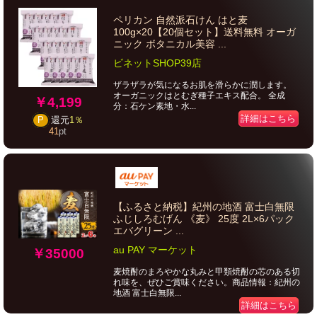
ペリカン 自然派石けん はと麦
100g×20【20個セット】送料無料 オーガ
ニック ボタニカル美容 ...
ビネットSHOP39店
ザラザラが気になるお肌を滑らかに潤します。
オーガニックはとむぎ種子エキス配合。 全成
￥4,199
分：石ケン素地・水...
詳細はこちら
P
還元
1％
41
pt
【ふるさと納税】紀州の地酒 富士白無限
ふじしろむげん 《麦》 25度 2L×6パック
エバグリーン ...
au PAY マーケット
￥35000
麦焼酎のまろやかな丸みと甲類焼酎の芯のある切
れ味を、ぜひご賞味ください。商品情報：紀州の
地酒 富士白無限...
詳細はこちら