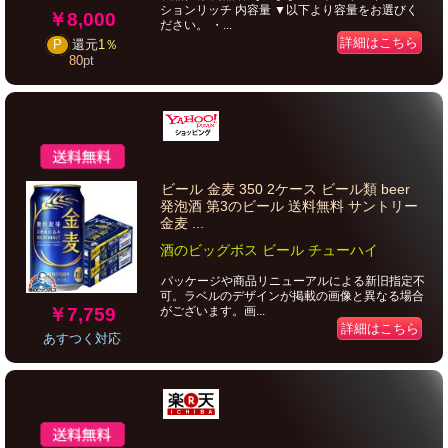
ションリッチ 内容量 ▼以下より容量をお選びく
￥8,000
ださい。 ・...
詳細はこちら
P
還元
1％
80
pt
ビール 金麦 350 2ケース ビール類 beer
発泡酒 第3のビール 送料無料 サントリー
金麦 ...
酒のビッグボス ビール チューハイ
パッケージや商品リニューアルによる新旧指定不
可。ラベルのデザインが掲載の画像と異なる場合
￥7,759
がございます。画...
詳細はこちら
あすつく対応