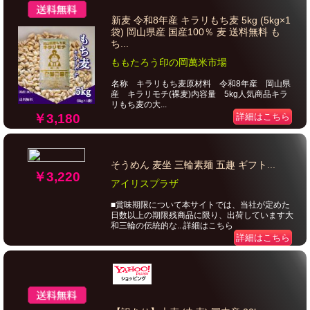
新麦 令和8年産 キラリもち麦 5kg (5kg×1
袋) 岡山県産 国産100％ 麦 送料無料 も
ち...
ももたろう印の岡萬米市場
名称 キラリもち麦原材料 令和8年産 岡山県
産 キラリモチ(裸麦)内容量 5kg人気商品キラ
リもち麦の大...
￥3,180
詳細はこちら
そうめん 麦坐 三輪素麺 五趣 ギフト...
￥3,220
アイリスプラザ
■賞味期限について本サイトでは、当社が定めた
日数以上の期限残商品に限り、出荷しています大
和三輪の伝統的な...詳細はこちら
詳細はこちら