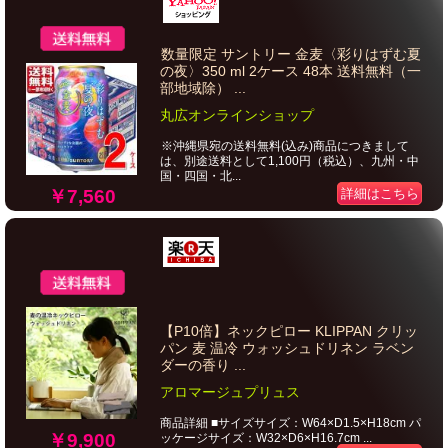
数量限定 サントリー 金麦〈彩りはずむ夏
の夜〉350 ml 2ケース 48本 送料無料（一
部地域除） ...
丸広オンラインショップ
※沖縄県宛の送料無料(込み)商品につきまして
は、別途送料として1,100円（税込）、九州・中
国・四国・北...
￥7,560
詳細はこちら
【P10倍】ネックピロー KLIPPAN クリッ
パン 麦 温冷 ウォッシュドリネン ラベン
ダーの香り ...
アロマージュプリュス
商品詳細 ■サイズサイズ：W64×D1.5×H18cm パ
￥9,900
ッケージサイズ：W32×D6×H16.7cm ...