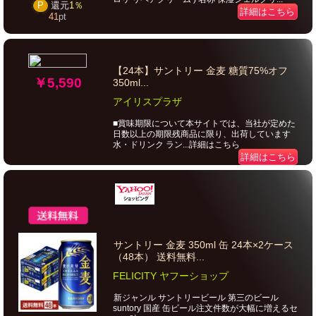
P
還元
1％
詳細はこちら
41
pt
【24本】サントリー 金麦 糖質75%オフ
￥5,590
350ml...
アイリスプラザ
■賞味期限について本サイトでは、当社が定めた
日数以上の期限残商品に限り、出荷しています
水・ドリンク ラン...詳細はこちら
詳細はこちら
サントリー 金麦 350ml 缶 24本×2ケース
（48本） 送料無料...
FELICITY ヤフーショップ
新ジャンル サントリービール 第三のビール
suntory 国産 缶ビール注文件数が大幅に増えるセ