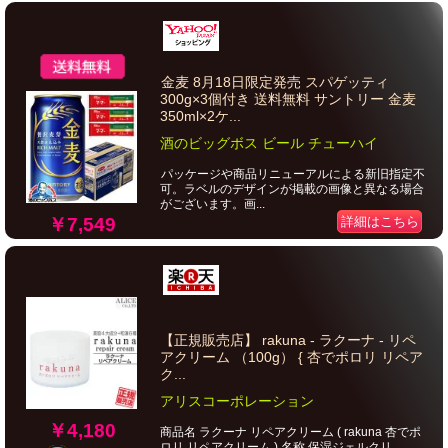
金麦 8月18日限定発売 スパゲッティ
300g×3個付き 送料無料 サントリー 金麦
350ml×2ケ...
酒のビッグボス ビール チューハイ
パッケージや商品リニューアルによる新旧指定不
可。ラベルのデザインが掲載の画像と異なる場合
がございます。画...
￥7,549
詳細はこちら
【正規販売店】 rakuna - ラクーナ - リペ
アクリーム （100g） { 杏でポロリ リペア
ク...
アリスコーポレーション
￥4,180
商品名 ラクーナ リペアクリーム ( rakuna 杏でポ
ロリ リペアクリーム ) 名称 保湿ジェルクリ...