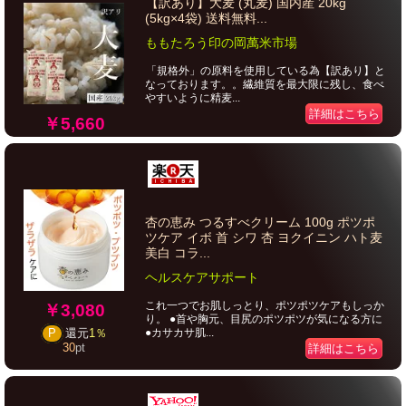
【訳あり】大麦 (丸麦) 国内産 20kg
(5kg×4袋) 送料無料...
ももたろう印の岡萬米市場
「規格外」の原料を使用している為【訳あり】と
なっております。。繊維質を最大限に残し、食べ
やすいように精麦...
詳細はこちら
￥5,660
杏の恵み つるすべクリーム 100g ポツポ
ツケア イボ 首 シワ 杏 ヨクイニン ハト麦
美白 コラ...
ヘルスケアサポート
これ一つでお肌しっとり、ポツポツケアもしっか
￥3,080
り。 ●首や胸元、目尻のポツポツが気になる方に
●カサカサ肌...
P
還元
1％
30
pt
詳細はこちら