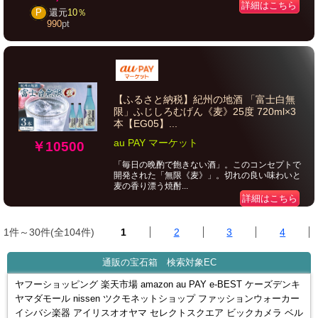
詳細はこちら
P
還元
10％
990
pt
【ふるさと納税】紀州の地酒 「富士白無
限」ふじしろむげん《麦》25度 720ml×3
本【EG05】...
au PAY マーケット
￥10500
「毎日の晩酌で飽きない酒」。このコンセプトで
開発された「無限《麦》」。切れの良い味わいと
麦の香り漂う焼酎...
詳細はこちら
1件～30件(全104件)
1
2
3
4
通販の宝石箱 検索対象EC
ヤフーショッピング 楽天市場 amazon au PAY e-BEST ケーズデンキ
ヤマダモール nissen ツクモネットショップ ファッションウォーカー
イシバシ楽器 アイリスオオヤマ セレクトスクエア ビックカメラ ベル