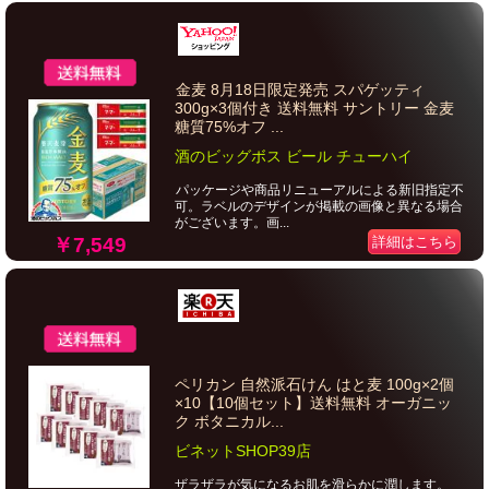
金麦 8月18日限定発売 スパゲッティ
300g×3個付き 送料無料 サントリー 金麦
糖質75%オフ ...
酒のビッグボス ビール チューハイ
パッケージや商品リニューアルによる新旧指定不
可。ラベルのデザインが掲載の画像と異なる場合
がございます。画...
￥7,549
詳細はこちら
ペリカン 自然派石けん はと麦 100g×2個
×10【10個セット】送料無料 オーガニッ
ク ボタニカル...
ビネットSHOP39店
ザラザラが気になるお肌を滑らかに潤します。