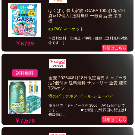
はくばく 骨太家族 +GABA 100g(10g×10
袋)×12個入| 送料無料 一般食品 麦 栄養
機...
au PAY マーケット
※送料無料（北海道・沖縄・離島は送料無料対象
￥6739
外です。）...
詳細はこちら
金麦 2026年8月18日限定発売 キャノーラ
油2個付き 送料無料 サントリー 金麦 糖質
75%オフ ...
酒のビッグボス ビール チューハイ
※景品で「キャノーラ油 300g」が計2個付いて
ます。 ■北海道 九州 四国の配送は1
個口毎に...
￥7,576
詳細はこちら