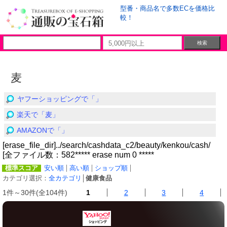
型番・商品名で多数ECを価格比
較！
麦
ヤフーショッピングで「」
楽天で「麦」
AMAZONで「」
[erase_file_dir]../search/cashdata_c2/beauty/kenkou/cash/
[全ファイル数：582***** erase num 0 *****
標準スコア
安い順
高い順
ショップ順
カテゴリ選択：
全カテゴリ
│
健康食品
1件～30件(全104件)
1
2
3
4