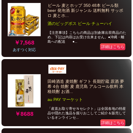
ビール 麦とホップ 350 48本 ビール類
beer 発泡酒 新ジャンル 送料無料 サッポ
ロ 麦とホ...
酒のビッグボス ビール チューハイ
【注意事項】こちらの商品は別倉庫出荷商品のた
め、下記は内容はお受け出来ません。●沖縄・離
￥7,568
島への配送 ●...
詳細はこちら
あすつく対応
田崎酒造 麦焼酎 ギフト 長期貯蔵 原酒 夢
希 4合 焼酎 麦 鹿児島 アルコール飲料 本
格焼酎 お酒...
au PAY マーケット
「産直お取り寄せＮセレクト」は全国各地の特産
￥8688
品や隠れた逸品を掘りおこしてご紹介＆販売して
いるオンラインセ...
詳細はこちら