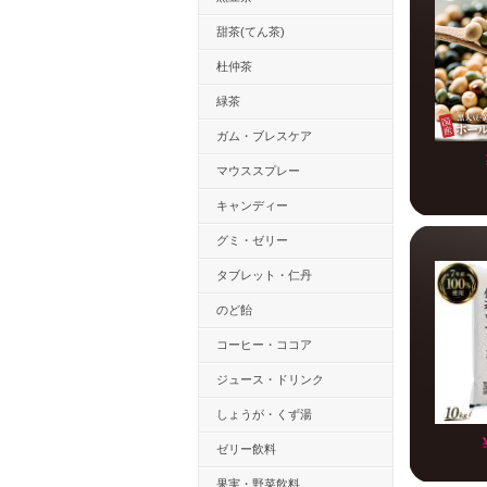
甜茶(てん茶)
杜仲茶
緑茶
ガム・ブレスケア
マウススプレー
キャンディー
グミ・ゼリー
タブレット・仁丹
のど飴
コーヒー・ココア
ジュース・ドリンク
しょうが・くず湯
ゼリー飲料
果実・野菜飲料