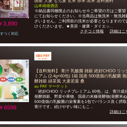
国産 大麦 もち麦 玄米 赤米 黒米 送料無料
山本靖雄酒店
※納品書同梱廃止のお知らせ※ご希望の方はご要望
にてお知らせください。※当商品は無洗米・無洗雑
ざいません。ご利用前の洗米が必要となりますので
￥3,890
けくださいませ。★美容・健康・ダイエッ...
クチコミ情報
詳細はこ
すつく対応
【送料無料】 青汁 乳酸菌 雑穀 絶好CHOO リ
ミアム (2.4g×60包) 1箱 国産 500億個の乳酸菌 
酵雑穀 緑茶風 大麦若葉 桑
au PAY マーケット
「絶好CHOO リッチプレミアム 60包」は、青汁成
発酵雑穀、野菜や果物、国産の米糠発酵物(発酵米ぬ
500億個の乳酸菌の栄養素を1包でバランス良く摂
￥6599
青汁です。続けやすい味にもこ...
詳細はこ