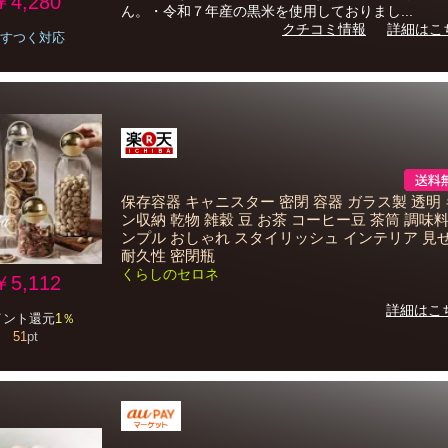
￥4,280
ん。・令和７年産の黒米を使用しておりまし...
クチコミ情報
詳細はこ
すつく対応
保存容器 キャニスター 密閉 容器 ガラス製 透明
ン収納 乾物 雑穀 豆 お茶 コーヒー豆 茶筒 調味
ンプル おしゃれ スタイリッシュ インテリア 見
耐久性 密閉瓶
くらしのセロネ
￥5,112
詳細はこ
イント還元
1％
51
pt