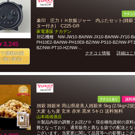
象印 圧力ＩＨ炊飯ジャー 内ぶたセット(雑穀
ター付き) C225-GR
家電通販 ナカデン
対応機種 NW-JW10-BA/NW-JX10-BA/NW-JY10-B
PH10E2-BA/NW-PH10E8-BZ/NW-PS10-BZ/NW-PT1
￥3,245
BZ/NW-PT10-HZ/NW-...
クチコミ情報
詳細はこ
番で価格比較
安い順に表示)
雑穀 雑穀米 岡山県産美人雑穀米 5kg (2.5kg×2袋
大麦 もち麦 玄米 赤米 黒米 5キロ 送料無料
山本靖雄酒店
※製品内容の調整とお詫び※・現在梱包資材の原料
難となっており、通常販売と異なる袋での配送とな
ございます。当変更に関して品質等への影響はござ