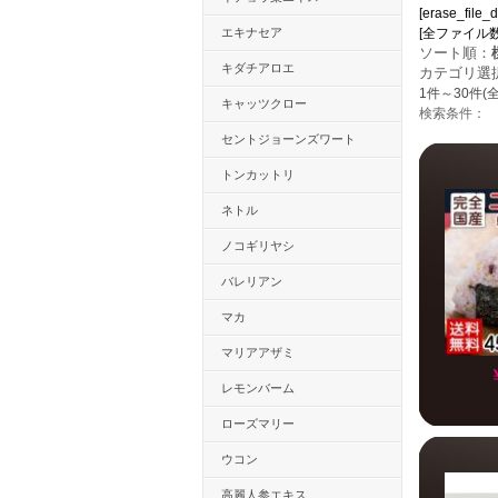
[erase_file_
エキナセア
[全ファイル数：58
ソート順：
キダチアロエ
カテゴリ選
1件～30件(全
キャッツクロー
検索条件：
セントジョーンズワート
トンカットリ
ネトル
ノコギリヤシ
バレリアン
マカ
マリアアザミ
レモンバーム
ローズマリー
ウコン
高麗人参エキス