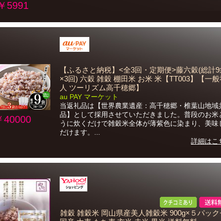
￥5991
【ふるさと納税】<全3回・定期便>藤六穀(総計9
×3回) 六穀 雑穀 棚田米 お米 米【TT003】【一
人 ツーリズム高千穂郷】
au PAY マーケット
当返礼品は【世界農業遺産：高千穂郷・椎葉山地域
品】として採用させていただきました。普段のお米
￥40000
うに炊くだけで雑穀米全体が薄紫色に染まり、美味
だけます。...
詳細はこ
雑穀 雑穀米 岡山県産美人雑穀米 900g×５パッ