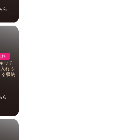
ちら
 キッチ
料入れ シ
せる収納
ちら