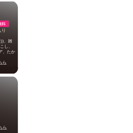
入り
))、雑
ろこし、
ア、たか
ちら
ちら