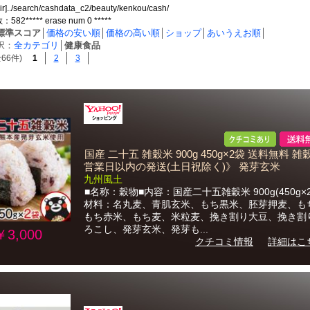
dir]../search/cashdata_c2/beauty/kenkou/cash/
2***** erase num 0 *****
標準スコア
│
価格の安い順
│
価格の高い順
│
ショップ
│
あいうえお順
│
択：
全カテゴリ
│
健康食品
66件)
1
2
3
国産 二十五 雑穀米 900g 450g×2袋 送料無料 雑穀
営業日以内の発送(土日祝除く)》 発芽玄米
九州風土
■名称：穀物■内容：国産二十五雑穀米 900g(450g×
材料：名丸麦、青肌玄米、もち黒米、胚芽押麦、も
もち赤米、もち麦、米粒麦、挽き割り大豆、挽き割
ろこし、発芽玄米、発芽も...
￥3,000
クチコミ情報
詳細はこ