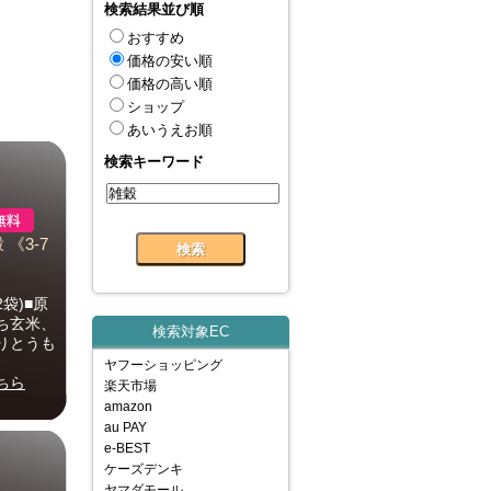
検索結果並び順
おすすめ
価格の安い順
価格の高い順
ショップ
あいうえお順
検索キーワード
 《3-7
2袋)■原
ち玄米、
検索対象EC
りとうも
ヤフーショッピング
ちら
楽天市場
amazon
au PAY
e-BEST
ケーズデンキ
ヤマダモール