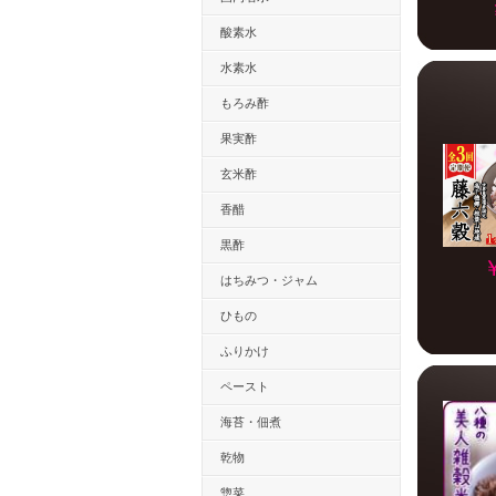
酸素水
水素水
もろみ酢
果実酢
玄米酢
香醋
黒酢
はちみつ・ジャム
ひもの
ふりかけ
ペースト
海苔・佃煮
乾物
惣菜