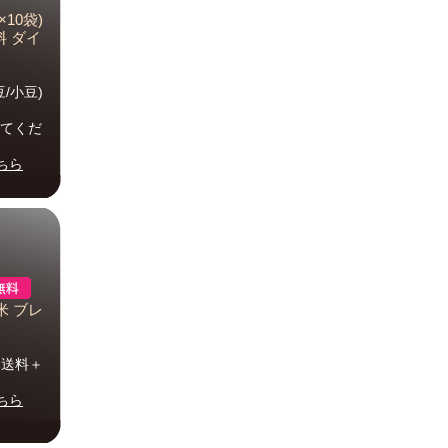
10袋)
料 ダイ
/小豆)
けてくだ
ちら
米 ブレ
み送料＋
ちら