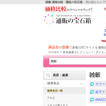
雑穀 価格比較 - 通販の宝石箱
売れ筋からレア商
商品名
型番
や
で多数のECサイトを価格
ＨＯＭＥ > 美容健康セレクション >
ダイエ
雑穀
美容・健康
健康食品
ヤフー
健康食品一般
楽天で
アロエ
AMA
イチョウ葉エキス