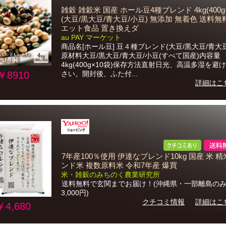
雑穀 雑穀米 国産 ホール豆4種ブレンド 4kg(400g×
(大豆/黒大豆/青大豆/小豆) 無添加 無着色 送料無
エット食品 置き換えダ
au PAY マーケット
商品名[ホール豆] 豆４種ブレンド(大豆/黒大豆/青大豆
原材料大豆/黒大豆/青大豆/小豆(すべて国産)内容量
4kg(400g×10袋)保存方法直射日光、高温多湿を避
￥8910
さい。開封後、ふた付...
詳細はこ
7年産100％使用 伊達なブレンド10kg 国産 米 精
ンド米 複数原料米 令和7年産 爆買
米・雑穀のみちのく農業研究所
送料無料で玄関までお届け！(沖縄県・一部離島の
3,000円)
クチコミ情報
詳細はこ
￥4,680