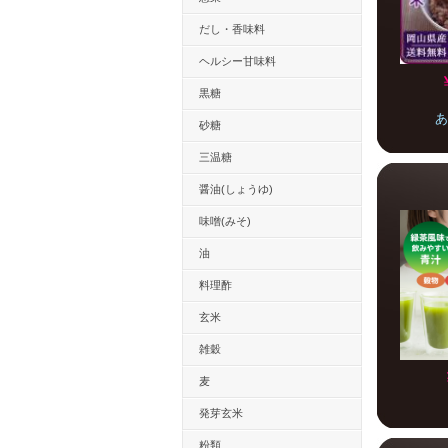
だし・香味料
ヘルシー甘味料
黒糖
あ
砂糖
三温糖
醤油(しょうゆ)
味噌(みそ)
油
料理酢
玄米
雑穀
麦
発芽玄米
粉類