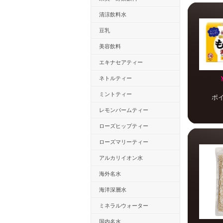
清涼飲料水
豆乳
美容飲料
エキナセアティー
ネトルティー
ミントティー
ポ
レモンバームティー
ローズヒップティー
ローズマリーティー
アルカリイオン水
海外名水
海洋深層水
ミネラルウォーター
国内名水