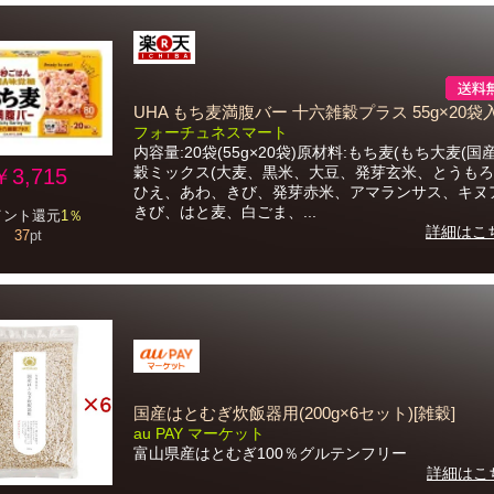
UHA もち麦満腹バー 十六雑穀プラス 55g×20袋
フォーチュネスマート
内容量:20袋(55g×20袋)原材料:もち麦(もち大麦(国産
穀ミックス(大麦、黒米、大豆、発芽玄米、とうも
￥3,715
ひえ、あわ、きび、発芽赤米、アマランサス、キヌ
きび、はと麦、白ごま、...
イント還元
1％
詳細はこ
37
pt
国産はとむぎ炊飯器用(200g×6セット)[雑穀]
au PAY マーケット
富山県産はとむぎ100％グルテンフリー
詳細はこ