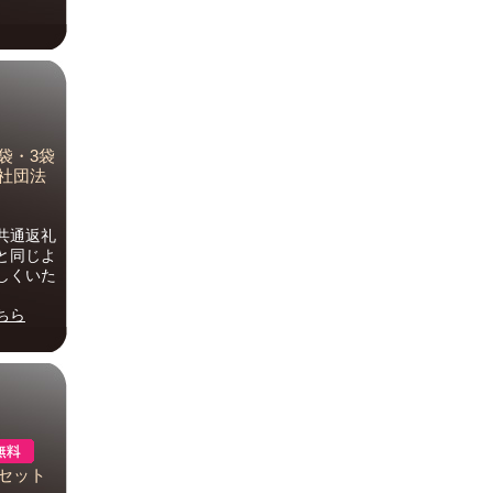
袋・3袋
般社団法
共通返礼
と同じよ
しくいた
ちら
クセット