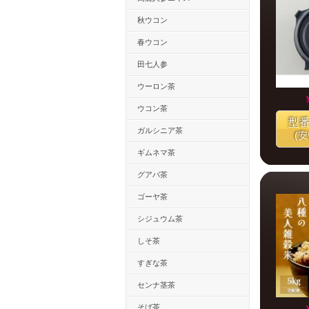
秋ウコン
春ウコン
田七人参
ウーロン茶
ウコン茶
型
ガルシニア茶
(
ギムネマ茶
グアバ茶
ゴーヤ茶
シジュウム茶
しそ茶
すぎな茶
センナ茎茶
そば茶