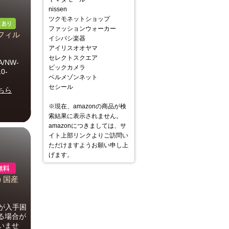
nissen
ツクモネットショップ
ファッションウォーカー
フィル
イシバシ楽器
アイリスオオヤマ
セレクトスクエア
A/NW-
ビックカメラ
0-
ベルメゾンネット
セシール
ちら
※現在、amazonの商品が検
索結果に表示されません。
amazonにつきましては、サ
イト上部リンクよりご訪問い
ただけますようお願い申し上
げます。
) 国産
が入手困
る場合が
いませ