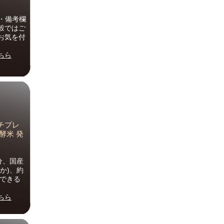
・備考欄
穀ではご
お気を付
ちら
ッチプレ
発酵米 発
分、国産
か)、約
取できる
ちら