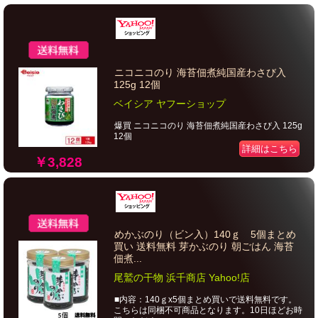
ニコニコのり 海苔佃煮純国産わさび入
125g 12個
ベイシア ヤフーショップ
爆買 ニコニコのり 海苔佃煮純国産わさび入 125g
12個
詳細はこちら
￥3,828
めかぶのり（ビン入）140ｇ 5個まとめ
買い 送料無料 芽かぶのり 朝ごはん 海苔
佃煮...
尾鷲の干物 浜千商店 Yahoo!店
■内容：140ｇx5個まとめ買いで送料無料です。
こちらは同梱不可商品となります。10日ほどお時