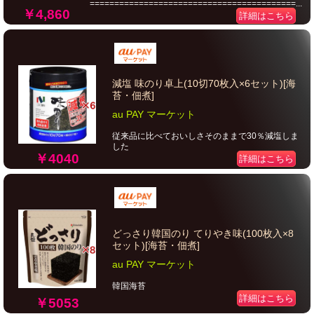
==========================================...
￥4,860
詳細はこちら
減塩 味のり卓上(10切70枚入×6セット)[海
苔・佃煮]
au PAY マーケット
従来品に比べておいしさそのままで30％減塩しま
した
￥4040
詳細はこちら
どっさり韓国のり てりやき味(100枚入×8
セット)[海苔・佃煮]
au PAY マーケット
韓国海苔
詳細はこちら
￥5053