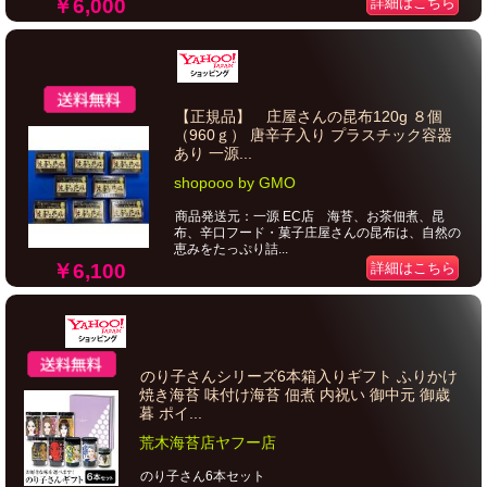
￥6,000
詳細はこちら
【正規品】 庄屋さんの昆布120g ８個
（960ｇ） 唐辛子入り プラスチック容器
あり 一源...
shopooo by GMO
商品発送元：一源 EC店 海苔、お茶佃煮、昆
布、辛口フード・菓子庄屋さんの昆布は、自然の
恵みをたっぷり詰...
￥6,100
詳細はこちら
のり子さんシリーズ6本箱入りギフト ふりかけ
焼き海苔 味付け海苔 佃煮 内祝い 御中元 御歳
暮 ポイ...
荒木海苔店ヤフー店
のり子さん6本セット