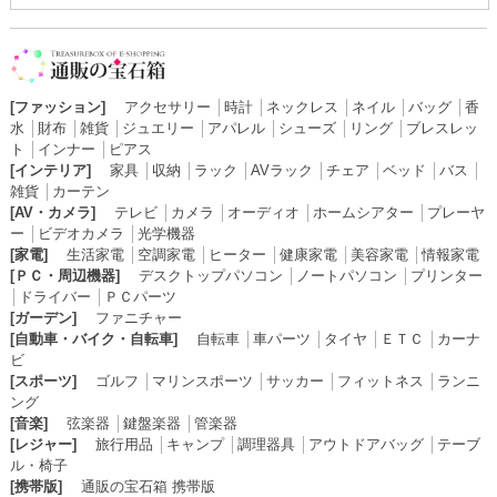
[ファッション]
アクセサリー
│
時計
│
ネックレス
│
ネイル
│
バッグ
│
香
水
│
財布
│
雑貨
│
ジュエリー
│
アパレル
│
シューズ
│
リング
│
ブレスレッ
ト
│
インナー
│
ピアス
[インテリア]
家具
│
収納
│
ラック
│
AVラック
│
チェア
│
ベッド
│
バス
│
雑貨
│
カーテン
[AV・カメラ]
テレビ
│
カメラ
│
オーディオ
│
ホームシアター
│
プレーヤ
ー
│
ビデオカメラ
│
光学機器
[家電]
生活家電
│
空調家電
│
ヒーター
│
健康家電
│
美容家電
│
情報家電
[ＰＣ・周辺機器]
デスクトップパソコン
│
ノートパソコン
│
プリンター
│
ドライバー
│
ＰＣパーツ
[ガーデン]
ファニチャー
[自動車・バイク・自転車]
自転車
│
車パーツ
│
タイヤ
│
ＥＴＣ
│
カーナ
ビ
[スポーツ]
ゴルフ
│
マリンスポーツ
│
サッカー
│
フィットネス
│
ランニ
ング
[音楽]
弦楽器
│
鍵盤楽器
│
管楽器
[レジャー]
旅行用品
│
キャンプ
│
調理器具
│
アウトドアバッグ
│
テーブ
ル・椅子
[携帯版]
通販の宝石箱 携帯版