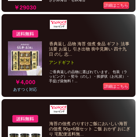
きざみ海苔・もみ海苔
詳細はこちら
￥29030
香典返し 品物 海苔 佃煮 食品 ギフト 法事
法要 お返し 引き出物 喪中見舞い 四十九
日 のし 志...
アンドギフト
ご香典返しの品物に選ばれています。 包装（ラ
ッピング）・熨斗（のし）・挨拶状（お礼状）・
￥4,000
手提げ袋無料！...
詳細はこちら
あすつく対応
海苔の佃煮 のりすけご飯においしい海苔
の佃煮 90g×6個セット ご飯 おかず おにぎ
り 宅配便送料無...