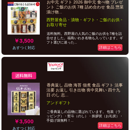
お中元 ギフト 2026 御中元 食べ物 プレゼ
ント ご飯のお供 7種 詰め合わせ 食品 惣菜
漬け物...
西野屋食品・漬物・ギフト・ご飯のお供・
お取り寄せ
送料無料。西野屋の人気のご飯のお供を7種を詰
合せました。福島いわき名物も入っています。ギ
￥3,500
フト選びに迷った...
詳細はこちら
あすつく対応
香典返し 品物 海苔 佃煮 食品 ギフト 法事
法要 お返し 引き出物 喪中見舞い 四十九
日 のし 志...
アンドギフト
ご香典返しの品物に選ばれています。 包装（ラ
ッピング）・熨斗（のし）・挨拶状（お礼状）・
￥3,500
手提げ袋無料！...
詳細はこちら
あすつく対応