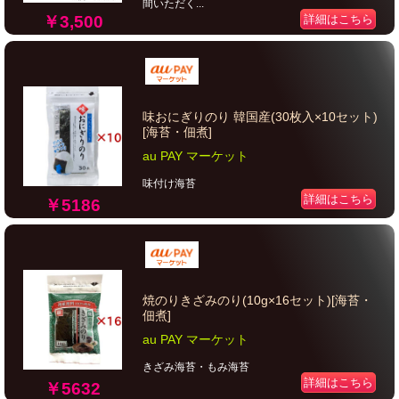
間いただく...
￥3,500
詳細はこちら
味おにぎりのり 韓国産(30枚入×10セット)
[海苔・佃煮]
au PAY マーケット
味付け海苔
詳細はこちら
￥5186
焼のりきざみのり(10g×16セット)[海苔・
佃煮]
au PAY マーケット
きざみ海苔・もみ海苔
詳細はこちら
￥5632