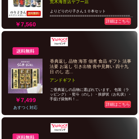
荒木海苔店ヤフー店
よりどりのり子さん１０本セット
=====================================...
詳細はこちら
￥7,560
香典返し 品物 海苔 佃煮 食品 ギフト 法事
法要 お返し 引き出物 喪中見舞い 四十九
日 のし 志...
アンドギフト
ご香典返しの品物に選ばれています。 包装（ラ
ッピング）・熨斗（のし）・挨拶状（お礼状）・
￥7,499
手提げ袋無料！...
詳細はこちら
あすつく対応