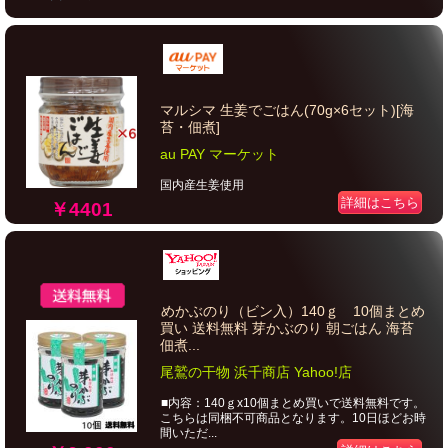
マルシマ 生姜でごはん(70g×6セット)[海
苔・佃煮]
au PAY マーケット
国内産生姜使用
詳細はこちら
￥4401
めかぶのり（ビン入）140ｇ 10個まとめ
買い 送料無料 芽かぶのり 朝ごはん 海苔
佃煮...
尾鷲の干物 浜千商店 Yahoo!店
■内容：140ｇx10個まとめ買いで送料無料です。
こちらは同梱不可商品となります。10日ほどお時
間いただ...