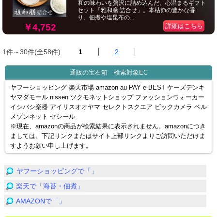
和の味わいを贅沢に詰め込んだ、心温まるギフト
セット「雅和膳 詰合せ」。本枯節の豊かな香
り、佃煮や塩昆布の...
￥4,752
詳細はこちら
1件～30件(全58件)
1
2
通販の宝石箱 検索対象EC
ヤフーショッピング 楽天市場 amazon au PAY e-BEST ケーズデンキ
ヤマダモール nissen ツクモネットショップ ファッションウォーカー
イシバシ楽器 アイリスオオヤマ セレクトスクエア ビックカメラ ベル
メゾンネット セシール
※現在、amazonの商品が検索結果に表示されません。amazonにつき
ましては、下記リンクまたはサイト上部リンクよりご訪問いただけま
すようお願い申し上げます。
ヤフーショッピングで「」
楽天で「海苔・佃煮」
AMAZONで「」