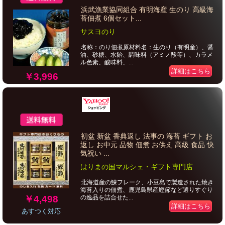
浜武漁業協同組合 有明海産 生のり 高級海
苔佃煮 6個セット...
サスヨのり
名称：のり佃煮原材料名：生のり（有明産）、醤
油、砂糖、水飴、調味料（アミノ酸等）、カラメ
ル色素、酸味料、...
詳細はこちら
￥3,996
初盆 新盆 香典返し 法事の 海苔 ギフト お
返し お中元 品物 佃煮 お供え 高級 食品 快
気祝い ...
はりまの国マルシェ・ギフト専門店
北海道産の鰊フレーク、小豆島で製造された焼き
海苔入りの佃煮、鹿児島県産鰹節など選りすぐり
￥4,498
の逸品を詰合せた...
詳細はこちら
あすつく対応