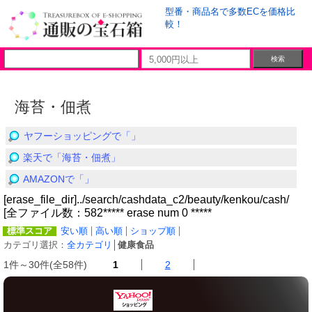
型番・商品名で多数ECを価格比
較！
海苔・佃煮
ヤフーショッピングで「」
楽天で「海苔・佃煮」
AMAZONで「」
[erase_file_dir]../search/cashdata_c2/beauty/kenkou/cash/
[全ファイル数：582***** erase num 0 *****
標準スコア
安い順
高い順
ショップ順
カテゴリ選択：
全カテゴリ
│
健康食品
1件～30件(全58件)
1
2