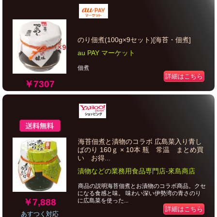
のり佃煮(100g×9セット)[海苔・佃煮]
au PAY マーケット
佃煮
詳細はこちら
￥7307
海苔佃煮と漬物のコラボ 広島菜入り青し
ばのり 160ｇ × 10本 瓶 常温 まとめ買
い お得...
漬物などの業務用食品専門店-來島商店
商品の説明海苔佃煮とお漬物のコラボ商品。クセ
になる食感と味。 味わい深い伊勢湾の青さのり
￥7,888
に広島菜を使った...
詳細はこちら
あすつく対応