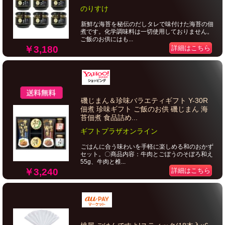
のりすけ
新鮮な海苔を秘伝のだしタレで味付けた海苔の佃
煮です。化学調味料は一切使用しておりません。
ご飯のお供にはも...
￥3,180
詳細はこちら
磯じまん＆珍味バラエティギフト Y-30R
佃煮 珍味ギフト ご飯のお供 磯じまん 海
苔佃煮 食品詰め...
ギフトプラザオンライン
ごはんに合う味わいを手軽に楽しめる和のおかず
セット。〇商品内容：牛肉とごぼうのそぼろ和え
55g、牛肉と椎...
￥3,240
詳細はこちら