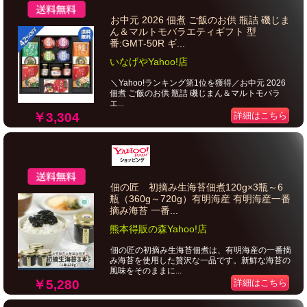
お中元 2026 佃煮 ご飯のお供 瓶詰 磯じま
ん＆マルトモバラエティギフト 型
番:GMT-50R ギ...
いなげやYahoo!店
＼Yahoo!ランキング第1位を獲得／お中元 2026
佃煮 ご飯のお供 瓶詰 磯じまん＆マルトモバラ
エ...
￥3,304
詳細はこちら
佃の匠 初摘み生海苔佃煮120g×3瓶～6
瓶（360g～720g）有明海産 有明海産一番
摘み海苔 一番...
熊本得販の森Yahoo!店
佃の匠の初摘み生海苔佃煮は、有明海産の一番摘
み海苔を使用した贅沢な一品です。新鮮な海苔の
風味をそのままに...
￥5,280
詳細はこちら