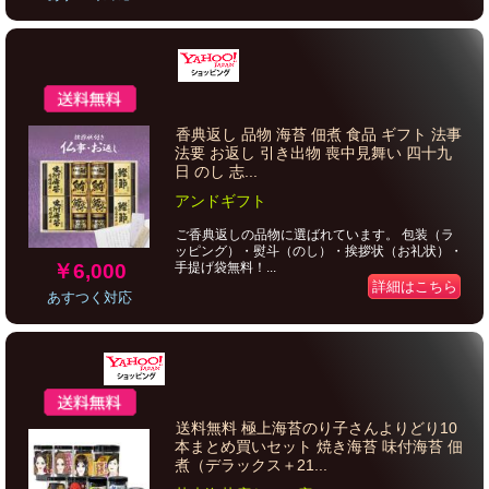
香典返し 品物 海苔 佃煮 食品 ギフト 法事
法要 お返し 引き出物 喪中見舞い 四十九
日 のし 志...
アンドギフト
ご香典返しの品物に選ばれています。 包装（ラ
ッピング）・熨斗（のし）・挨拶状（お礼状）・
￥6,000
手提げ袋無料！...
詳細はこちら
あすつく対応
送料無料 極上海苔のり子さんよりどり10
本まとめ買いセット 焼き海苔 味付海苔 佃
煮（デラックス＋21...