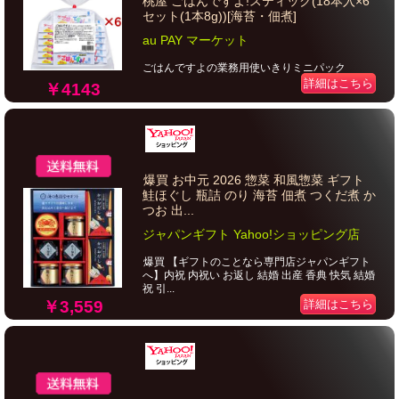
桃屋 ごはんですよ!スティック(18本入×6
セット(1本8g))[海苔・佃煮]
au PAY マーケット
ごはんですよの業務用使いきりミニパック
詳細はこちら
￥4143
爆買 お中元 2026 惣菜 和風惣菜 ギフト
鮭ほぐし 瓶詰 のり 海苔 佃煮 つくだ煮 か
つお 出...
ジャパンギフト Yahoo!ショッピング店
爆買 【ギフトのことなら専門店ジャパンギフト
へ】内祝 内祝い お返し 結婚 出産 香典 快気 結婚
祝 引...
￥3,559
詳細はこちら