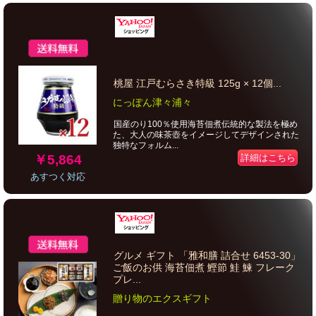
桃屋 江戸むらさき特級 125g × 12個...
にっぽん津々浦々
国産のり100％使用海苔佃煮伝統的な製法を極め
た、大人の味茶壺をイメージしてデザインされた
独特なフォルム...
￥5,864
詳細はこちら
あすつく対応
グルメ ギフト 「雅和膳 詰合せ 6453-30」
ご飯のお供 海苔佃煮 鰹節 鮭 鰊 フレーク
プレ...
贈り物のエクスギフト