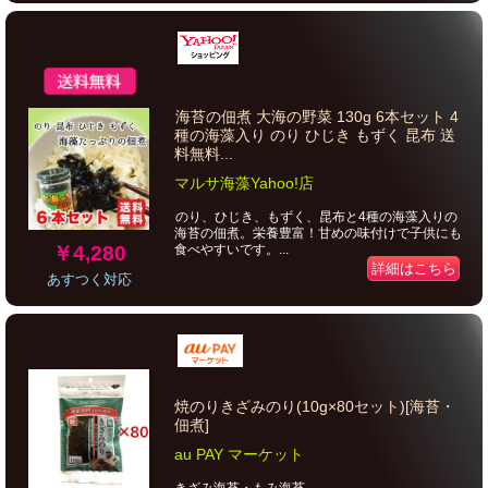
海苔の佃煮 大海の野菜 130g 6本セット 4
種の海藻入り のり ひじき もずく 昆布 送
料無料...
マルサ海藻Yahoo!店
のり、ひじき、もずく、昆布と4種の海藻入りの
海苔の佃煮。栄養豊富！甘めの味付けで子供にも
￥4,280
食べやすいです。...
詳細はこちら
あすつく対応
焼のりきざみのり(10g×80セット)[海苔・
佃煮]
au PAY マーケット