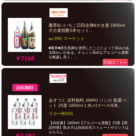
魔界&いいちこ日田全麹&やき麦 1800ml
大分麦焼酎3本セット...
au PAY マーケット
■魔界■原生黒麹を使用したことによって深みのあ
る味わいがある。チョット高めなアルコール度数
も喉越し良く、...
￥7168
詳細はこちら
あすつく 送料無料 JINRO ジンロ 眞露 ペ
ット 25度 1800ml 1.8L×1ケース/6本...
リカーBOSS
【内容量】1800ml【アルコール度数】25度【商
品特徴】飲み方は自由自在ストレートやロックは
もちろん、...
￥7,392