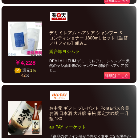
詳細はこちら
デミ ミレアム ヘアケア シャンプー ＆
コンディショナー 1800mL セット【詰替
／リフィル】組み...
総合卸ヨシムラ
DEMI MILLEUM デミ ミレアム シャンプー 天
￥4,228
然のヤシ油由来のシャンプー 弱酸性ヘアケア 髪
と...
P
還元
1％
42
pt
詳細はこちら
お中元 ギフト プレゼント Pontaパス会員
お酒 日本酒 大吟醸 帝松 限定大吟醸 一升
瓶 180...
au PAY マーケット
『商品のデザイン等が予告なく変更になる場合が