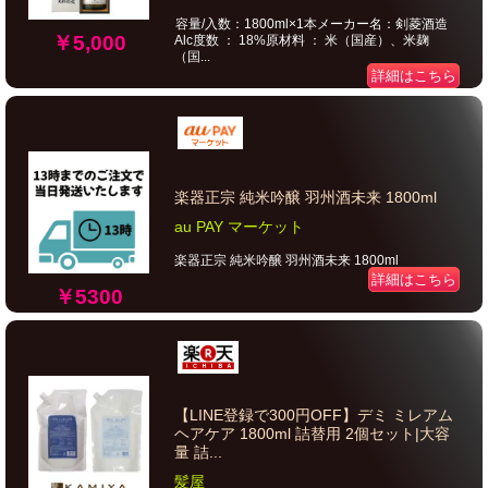
容量/入数：1800ml×1本メーカー名：剣菱酒造
￥5,000
Alc度数 ： 18%原材料 ： 米（国産）、米麹
（国...
詳細はこちら
楽器正宗 純米吟醸 羽州酒未来 1800ml
au PAY マーケット
楽器正宗 純米吟醸 羽州酒未来 1800ml
詳細はこちら
￥5300
【LINE登録で300円OFF】デミ ミレアム
ヘアケア 1800ml 詰替用 2個セット|大容
量 詰...
髪屋