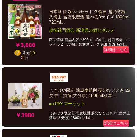
日本酒 飲み比べセット 久保田 越乃寒梅
八海山 当店限定酒 選べる3サイズ 1800ml
720ml...
越後銘門酒会 新潟県の酒とグルメ
商品情報 商品内容 1800ml 5本1、越乃寒梅 白
￥3,880
ラベル 2、八海山 普通酒 3、久保田 百寿 特別...
詳細はこちら
P
還元
1％
38
pt
じざけや限定 熟成麦焼酎 夢のひととき 25
度 井上酒造(大分県) 1800ml×1本...
au PAY マーケット
じざけや限定 熟成麦焼酎 夢のひととき 25度 井上
￥3980
酒造(大分県) 1800ml×1本...
詳細はこちら