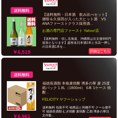
【送料無料・日本酒 飲み比べセット】
獺祭＆久保田が入った大ヒット酒 VS
ANAファーストクラス採用酒...
お酒の専門店ファースト Yahoo!店
【送料無料・但し北海道、沖縄県は注文後990円
追加となります】超有名日本酒2本と当店一押し
の日本酒1本を...
￥6,519
詳細はこちら
福徳長酒類 本格麦焼酎 博多の華 麦 25度
紙パック 1.8L（1800ml） 6本 1ケース 焼
酎...
FELICITY ヤフーショップ
送料無料 包装不可 他商品と同梱不可 クール便不
可 福徳長酒類 むぎ焼酎 麦焼酎 乙類 博多の華注
￥6,961
文件数...