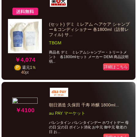
(セット) デミ ミレアム ヘアケア シャンプ
ー＆コンディショナー 各1800ml（詰替レ
フィル) サ...
TBGM
商品名 デミ ミレアムシャンプー・トリートメ
ント 各1800mlセット メーカー DEMI 商品説明
￥4,074
弱...
詳細はこちら
P
還元
1％
40
pt
朝日酒造 久保田 千寿 吟醸 1800ml...
￥4100
au PAY マーケット
バレンタイン バレンタインデー ホワイトデー 母
の日 父の日 ポイント消化 お中元 御中元 敬老の
日 お...