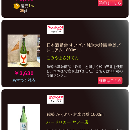
詳細はこちら
P
還元
1％
36
pt
日本酒 酔鯨 すいげい 純米大吟醸 吟麗プ
レミアム 1800ml...
こみやまさけてん
酔鯨の基幹商品「吟麗」と同じく松山三井を使用
し、50%まで磨き上げました。こちらは900kgの
￥3,630
少量タンク...
あすつく対応
詳細はこちら
鶴齢 かくれい 純米吟醸 1800ml
ハードリカー ヤフー店