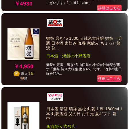
￥4930
ございます』f ninki f osake...
詳細はこちら
獺祭 磨き45 1800ml 純米大吟醸 獺祭 一升
瓶 日本酒 家飲み 晩餐 家飲み ちょっと贅
沢 贅...
日本酒・焼酎の小野酒店
獺祭の定番、磨き45 山口県の株式会社獺祭が醸
￥4,950
す「獺祭 純米大吟醸 磨き45」です。 酒米の山田
錦を精米...
P
還元
1％
49
pt
詳細はこちら
日本酒 清酒 瑞祥 黒松 剣菱 1.8L 1800ml 1
本 剣菱酒造 父の日 お中元 夏ギフト 暑
中...
逸酒創伝 弐号店