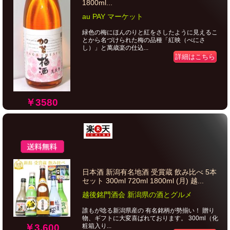
1800ml...
au PAY マーケット
緑色の梅にほんのりと紅をさしたように見えるこ
とから名づけられた梅の品種「紅映（べにさ
し）」と萬歳楽の仕込...
詳細はこちら
￥3580
日本酒 新潟有名地酒 受賞蔵 飲み比べ 5本
セット 300ml 720ml 1800ml (月) 越...
越後銘門酒会 新潟県の酒とグルメ
誰もが唸る新潟県産の 有名銘柄が勢揃い！ 贈り
物、ギフトに大変喜ばれております。 300ml（化
￥3,600
粧箱入り...