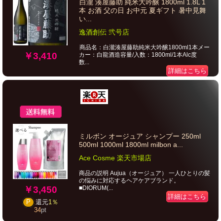
白瀧 湊屋藤助 純米大吟醸 1800ml 1.8L 1
本 お酒 父の日 お中元 夏ギフト 暑中見舞
い...
逸酒創伝 弐号店
商品名：白瀧湊屋藤助純米大吟醸1800ml1本メー
￥3,410
カー：白龍酒造容量/入数：1800ml/1本Alc度
数...
詳細はこちら
ミルボン オージュア シャンプー 250ml
500ml 1000ml 1800ml milbon a...
Ace Cosme 楽天市場店
商品の説明 Aujua（オージュア） 一人ひとりの髪
の悩みに対応するヘアケアブランド。
￥3,450
■DIORUM(...
詳細はこちら
P
還元
1％
34
pt