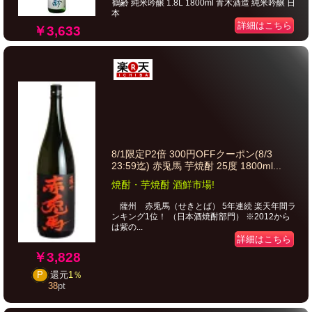
鶴齢 純米吟醸 1.8L 1800ml 青木酒造 純米吟醸 日
本
詳細はこちら
￥3,633
8/1限定P2倍 300円OFFクーポン(8/3
23:59迄) 赤兎馬 芋焼酎 25度 1800ml...
焼酎・芋焼酎 酒鮮市場!
薩州 赤兎馬（せきとば） 5年連続 楽天年間ラ
ンキング1位！ （日本酒焼酎部門） ※2012から
は紫の...
詳細はこちら
￥3,828
P
還元
1％
38
pt