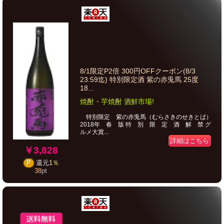
8/1限定P2倍 300円OFFクーポン(8/3
23:59迄) 特別限定酒 紫の赤兎馬 25度
18...
焼酎・芋焼酎 酒鮮市場!
特別限定 紫の赤兎馬（むらさきのせきとば）
2018年 春 版 特 別 限 定 酒 解 禁 グ
ルメ大賞...
詳細はこちら
￥3,828
P
還元
1％
38
pt