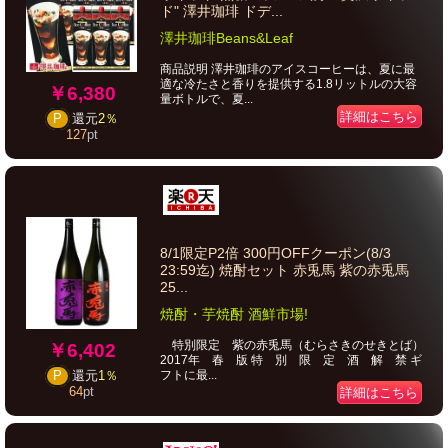
ド" 澤井珈琲 ドデ...
澤井珈琲Beans&Leaf
商品説明 澤井珈琲のアイスコーヒーは、夏に最
適な冷たさと香りを提供する1.8リットルの大容
￥6,380
量ボトルで、夏...
詳細はこちら
P
還元
2％
127
pt
8/1限定P2倍 300円OFFクーポン(8/3
23:59迄) 焼酎セット 赤兎馬 紫の赤兎馬
25...
焼酎・芋焼酎 酒鮮市場!
特別限定 紫の赤兎馬（むらさきのせきとば）
￥6,402
2017年 春 版 特 別 限 定 酒 解 禁 ギ
フトに最...
P
還元
1％
64
pt
詳細はこちら