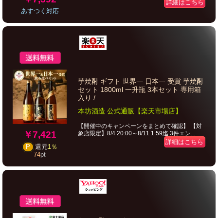
詳細はこちら
あすつく対応
芋焼酎 ギフト 世界一 日本一 受賞 芋焼酎
セット 1800ml 一升瓶 3本セット 専用箱
入り /...
本坊酒造 公式通販【楽天市場店】
【開催中のキャンペーンをまとめて確認】 【対
￥7,421
象店限定】8/4 20:00～8/11 1:59迄 3件エン...
詳細はこちら
P
還元
1％
74
pt