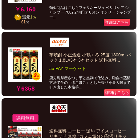
類似商品はこちらフェリネージュ ベリリケア シ
￥6,160
ャンプー 7002,244円オリオン オンリー シャンプ
ー...
P
還元
1％
61
pt
詳細はこちら
芋焼酎 小正酒造 小鶴くろ 25度 1800ml パ
ック 1.8L×3本 3本セット 送料無料...
au PAY マーケット
鹿児島県産さつま芋と黒麹で仕込み、独自の蒸留
方法で芋の「ほこほこ」とした香りを最大限まで
引き出した本格芋...
￥6358
詳細はこちら
送料無料 コーヒー 珈琲 アイスコーヒー
リキッド 無糖 "カフェ気分の贅沢リキッ