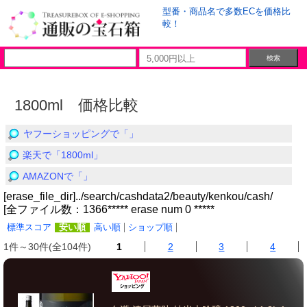
型番・商品名で多数ECを価格比
較！
1800ml 価格比較
ヤフーショッピングで「」
楽天で「1800ml」
AMAZONで「」
[erase_file_dir]../search/cashdata2/beauty/kenkou/cash/
[全ファイル数：1366***** erase num 0 *****
標準スコア
安い順
高い順
ショップ順
1件～30件(全104件)
1
2
3
4