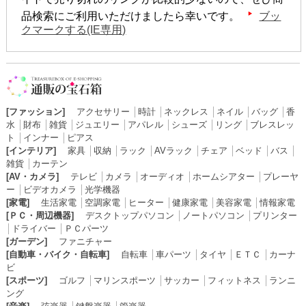
品検索にご利用いただけましたら幸いです。
ブッ
クマークする(IE専用)
[ファッション]
アクセサリー
│
時計
│
ネックレス
│
ネイル
│
バッグ
│
香
水
│
財布
│
雑貨
│
ジュエリー
│
アパレル
│
シューズ
│
リング
│
ブレスレッ
ト
│
インナー
│
ピアス
[インテリア]
家具
│
収納
│
ラック
│
AVラック
│
チェア
│
ベッド
│
バス
│
雑貨
│
カーテン
[AV・カメラ]
テレビ
│
カメラ
│
オーディオ
│
ホームシアター
│
プレーヤ
ー
│
ビデオカメラ
│
光学機器
[家電]
生活家電
│
空調家電
│
ヒーター
│
健康家電
│
美容家電
│
情報家電
[ＰＣ・周辺機器]
デスクトップパソコン
│
ノートパソコン
│
プリンター
│
ドライバー
│
ＰＣパーツ
[ガーデン]
ファニチャー
[自動車・バイク・自転車]
自転車
│
車パーツ
│
タイヤ
│
ＥＴＣ
│
カーナ
ビ
[スポーツ]
ゴルフ
│
マリンスポーツ
│
サッカー
│
フィットネス
│
ランニ
ング