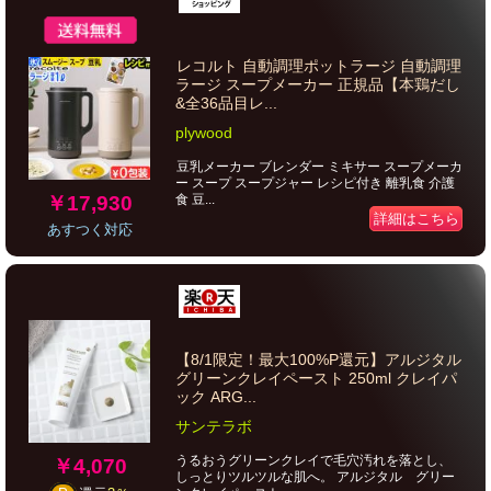
レコルト 自動調理ポットラージ 自動調理
ラージ スープメーカー 正規品【本鶏だし
&全36品目レ...
plywood
豆乳メーカー ブレンダー ミキサー スープメーカ
ー スープ スープジャー レシピ付き 離乳食 介護
￥17,930
食 豆...
詳細はこちら
あすつく対応
【8/1限定！最大100%P還元】アルジタル
グリーンクレイペースト 250ml クレイパ
ック ARG...
サンテラボ
うるおうグリーンクレイで毛穴汚れを落とし、
￥4,070
しっとりツルツルな肌へ。 アルジタル グリー