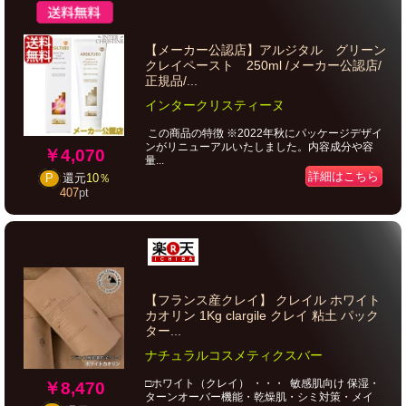
【メーカー公認店】アルジタル グリーン
クレイペースト 250ml /メーカー公認店/
正規品/...
インタークリスティーヌ
この商品の特徴 ※2022年秋にパッケージデザイ
ンがリニューアルいたしました。内容成分や容
￥4,070
量...
詳細はこちら
P
還元
10％
407
pt
【フランス産クレイ】 クレイル ホワイト
カオリン 1Kg clargile クレイ 粘土 パック
ター...
ナチュラルコスメティクスバー
□ホワイト（クレイ） ・・・ 敏感肌向け 保湿・
￥8,470
ターンオーバー機能・乾燥肌・シミ対策・メイ