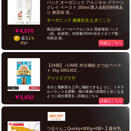
パック オーガニック アルジタル グリーン
クレイ ペースト 250ml 購入金額別特典あ
り 無添加 送...
オーガニック 健康生活 むぎごころ
商品詳細 メーカーアルジタル 用途海泥パック
￥4,070
（顔、全身用） 内容量250ml 区分イタリア製・
化粧品 成...
P
還元
1％
40
pt
詳細はこちら
【24個】 i CARE 水分補給 かつおペース
ト 35g 3001302...
アイリスプラザ
水分と電解質を上手に補給できるように、ミネラ
ルバランスを調整。猫の体液の浸透圧と近くなる
ように成分濃度を...詳細はこちら
￥3,432
詳細はこちら
つるりんこQuickly<800g×4袋>【 森永乳