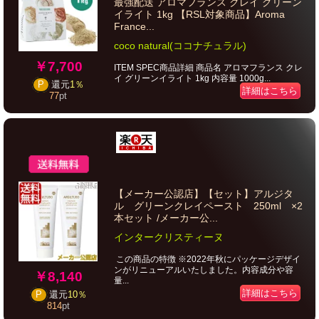
最強配送 アロマフランス クレイ グリーン
イライト 1kg 【RSL対象商品】Aroma
France...
coco natural(ココナチュラル)
￥7,700
ITEM SPEC商品詳細 商品名 アロマフランス クレ
イ グリーンイライト 1kg 内容量 1000g...
P
還元
1％
詳細はこちら
77
pt
【メーカー公認店】【セット】アルジタ
ル グリーンクレイペースト 250ml ×2
本セット /メーカー公...
インタークリスティーヌ
この商品の特徴 ※2022年秋にパッケージデザイ
ンがリニューアルいたしました。内容成分や容
￥8,140
量...
詳細はこちら
P
還元
10％
814
pt