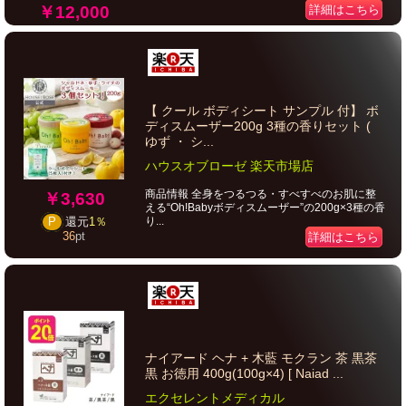
￥12,000
詳細はこちら
【 クール ボディシート サンプル 付】 ボ
ディスムーザー200g 3種の香りセット (
ゆず ・ シ...
ハウスオブローゼ 楽天市場店
商品情報 全身をつるつる・すべすべのお肌に整
￥3,630
える“Oh!Babyボディスムーザー”の200g×3種の香
り...
P
還元
1％
36
pt
詳細はこちら
ナイアード ヘナ + 木藍 モクラン 茶 黒茶
黒 お徳用 400g(100g×4) [ Naiad ...
エクセレントメディカル