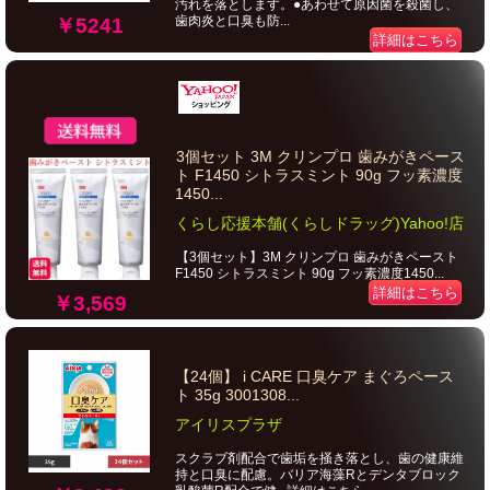
汚れを落とします。●あわせて原因菌を殺菌し、
歯肉炎と口臭も防...
￥5241
詳細はこちら
3個セット 3M クリンプロ 歯みがきペース
ト F1450 シトラスミント 90g フッ素濃度
1450...
くらし応援本舗(くらしドラッグ)Yahoo!店
【3個セット】3M クリンプロ 歯みがきペースト
F1450 シトラスミント 90g フッ素濃度1450...
詳細はこちら
￥3,569
【24個】 i CARE 口臭ケア まぐろペース
ト 35g 3001308...
アイリスプラザ
スクラブ剤配合で歯垢を掻き落とし、歯の健康維
持と口臭に配慮。バリア海藻Rとデンタブロック