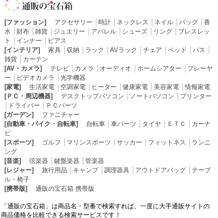
[ファッション]
アクセサリー
│
時計
│
ネックレス
│
ネイル
│
バッグ
│
香
水
│
財布
│
雑貨
│
ジュエリー
│
アパレル
│
シューズ
│
リング
│
ブレスレッ
ト
│
インナー
│
ピアス
[インテリア]
家具
│
収納
│
ラック
│
AVラック
│
チェア
│
ベッド
│
バス
│
雑貨
│
カーテン
[AV・カメラ]
テレビ
│
カメラ
│
オーディオ
│
ホームシアター
│
プレーヤ
ー
│
ビデオカメラ
│
光学機器
[家電]
生活家電
│
空調家電
│
ヒーター
│
健康家電
│
美容家電
│
情報家電
[ＰＣ・周辺機器]
デスクトップパソコン
│
ノートパソコン
│
プリンター
│
ドライバー
│
ＰＣパーツ
[ガーデン]
ファニチャー
[自動車・バイク・自転車]
自転車
│
車パーツ
│
タイヤ
│
ＥＴＣ
│
カーナ
ビ
[スポーツ]
ゴルフ
│
マリンスポーツ
│
サッカー
│
フィットネス
│
ランニ
ング
[音楽]
弦楽器
│
鍵盤楽器
│
管楽器
[レジャー]
旅行用品
│
キャンプ
│
調理器具
│
アウトドアバッグ
│
テーブ
ル・椅子
[携帯版]
通販の宝石箱 携帯版
「通販の宝石箱」は商品名・型番で検索すれば、一度に大手通販サイトの
商品価格を比較できる検索サービスです！