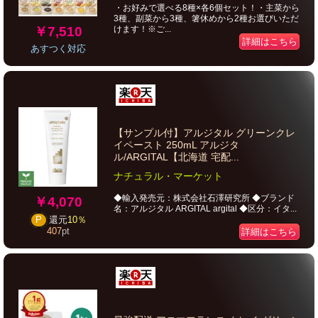
・お好みで選べる8種×各6個セット！・主菜から
3種、副菜から3種、箸休めから2種お選びいただ
￥7,510
けます！※ご...
詳細はこちら
あすつく対応
【サンプル付】アルジタル グリーンクレ
イペースト 250mL アルジタ
ル/ARGITAL【北海道 宅配...
ナチュラル・マーケット
◆輸入発売元：株式会社石澤研究所 ◆ブランド
￥4,070
名：アルジタル ARGITAL argital ◆区分：イタ...
P
還元
10％
407
pt
詳細はこちら