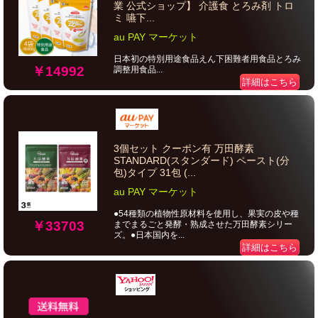
業 公式ショップ】 介護食 とろみ剤 トロ
ミ 嚥下...
au PAY マーケット
日本初の特別用途食品えん下困難者用食品とろみ
￥14992
調整用食品...
詳細はこちら
3個セット クーポン有 万田酵素
STANDARD(スタンダード) ペースト(分
包)タイプ 31包 (...
au PAY マーケット
●54種類の植物性原材料を使用し、果実の皮や種
￥33703
までまるごと発酵・熟成させた万田酵素シリー
ズ。●日本国内を...
詳細はこちら