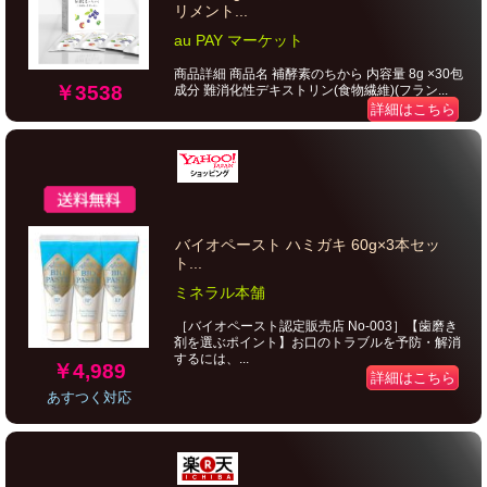
リメント...
au PAY マーケット
商品詳細 商品名 補酵素のちから 内容量 8g ×30包
￥3538
成分 難消化性デキストリン(食物繊維)(フラン...
詳細はこちら
バイオペースト ハミガキ 60g×3本セッ
ト...
ミネラル本舗
［バイオペースト認定販売店 No-003］【歯磨き
剤を選ぶポイント】お口のトラブルを予防・解消
するには、...
￥4,989
詳細はこちら
あすつく対応