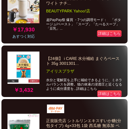
ワイト ナチ...
BEAUTYPARK Yahoo!店
超PayPay祭 爆買 ・7つの調理モード： 「ポタ
ージュ/ペースト」「スープ」「たべるスープ」
￥17,930
「豆乳」...
詳細はこちら
あすつく対応
【24個】 i CARE 水分補給 まぐろペース
ト 35g 3001301...
アイリスプラザ
水分と電解質を上手に補給できるように、ミネラ
ルバランスを調整。猫の体液の浸透圧と近くなる
ように成分濃度を...詳細はこちら
￥3,432
詳細はこちら
正規販売店 シトルリンエキスすいか糖(分
包タイプ) 4g×33包 1袋 西瓜糖 無添加 ペ