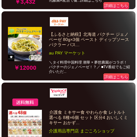
乳酸菌R配合で健...詳細はこちら
￥3,432
詳細はこちら
【ふるさと納税】北海道 パクチー ジェノ
ベーゼ 80g×3個 ペースト ディップソース
パクラー パス...
au PAY マーケット
＼タイ料理中国料理 潮華 × 夢想農園がコラボ！
￥12000
パクチーのジェノベーゼ！？／ ■TV番組でもご紹
介いただ...
詳細はこちら
介護食 ミキサー食 やわらか食 レトルト
選べる 8種×6個 セット 区分4 おいしくミ
キサー おかず...
介護用品専門店 まごころショップ