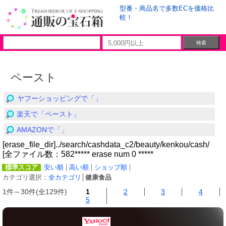
型番・商品名で多数ECを価格比
較！
ペースト
ヤフーショッピングで「」
楽天で「ペースト」
AMAZONで「」
[erase_file_dir]../search/cashdata_c2/beauty/kenkou/cash/
[全ファイル数：582***** erase num 0 *****
標準スコア
安い順
高い順
ショップ順
カテゴリ選択：
全カテゴリ
│
健康食品
1件～30件(全129件)
1
2
3
4
5