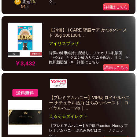
ク...
P
還元
1％
84
pt
詳細はこちら
【24個】 i CARE 腎臓ケア かつおペース
ト 35g 3001304...
アイリスプラザ
腎臓の健康維持に配慮し、フェカリス乳酸菌
「FK-23」とクエン酸カリウムを配合。且つ、不
飽和脂肪酸（n-...詳細はこちら
￥3,432
詳細はこちら
【プレミアムハニー】VIP級 ロイヤルハニ
ー ナチュラル活力 はちみつペースト｜ロ
イヤルハニーvip｜...
えるそるダイレクト
【プレミアムハニー】VIP級 Premium Honey プ
レミアムハニー ぷれみあむはにー ナチュラ
ル...