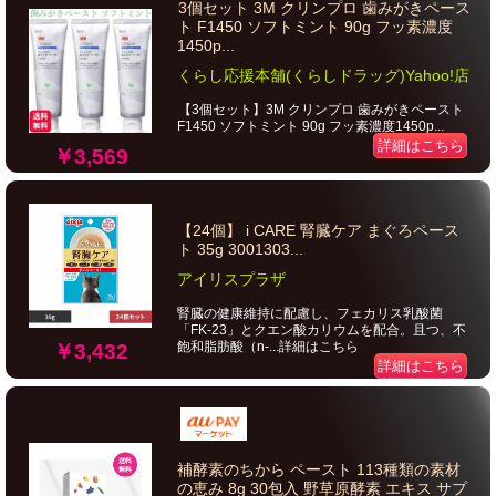
3個セット 3M クリンプロ 歯みがきペース
ト F1450 ソフトミント 90g フッ素濃度
1450p...
くらし応援本舗(くらしドラッグ)Yahoo!店
【3個セット】3M クリンプロ 歯みがきペースト
F1450 ソフトミント 90g フッ素濃度1450p...
詳細はこちら
￥3,569
【24個】 i CARE 腎臓ケア まぐろペース
ト 35g 3001303...
アイリスプラザ
腎臓の健康維持に配慮し、フェカリス乳酸菌
「FK-23」とクエン酸カリウムを配合。且つ、不
飽和脂肪酸（n-...詳細はこちら
￥3,432
詳細はこちら
補酵素のちから ペースト 113種類の素材
の恵み 8g 30包入 野草原酵素 エキス サプ