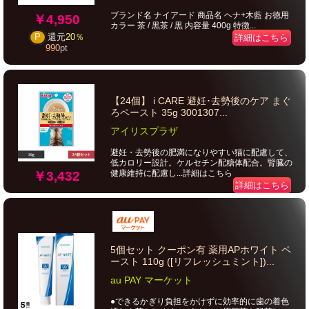
ブランド名 ナイアード 商品名 ヘナ+木藍 お徳用
￥4,950
カラー 茶 / 黒茶 / 黒 内容量 400g 特徴...
P
還元
20％
詳細はこちら
990
pt
【24個】 i CARE 避妊･去勢後のケア まぐ
ろペースト 35g 3001307...
アイリスプラザ
避妊・去勢後の肥満になりやすい猫に配慮して、
低カロリー設計。ケルセチン配糖体配合。腎臓の
健康維持に配慮し...詳細はこちら
￥3,432
詳細はこちら
5個セット クーポン有 薬用APホワイト ペ
ースト 110g ([リフレッシュミント])...
au PAY マーケット
●できるかぎり負担をかけずに効率的に歯の着色