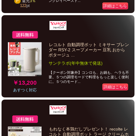
ンクレイペースト...
P
還元
3％
122
pt
詳細はこちら
レコルト 自動調理ポット ミキサー ブレン
ダー RSY-2 スープメーカー 豆乳 おから
ポタージュ ...
サンテラボ(年中無休で発送)
【クーポン対象外】コンロも、お鍋も、ヘラも不
要。５つの調理モードで料理をもっと楽しく便利
￥13,200
に。５つのモード...
詳細はこちら
あすつく対応
もれなく本鶏だしプレゼント！ recolte レ
コルト 自動調理ポット ラージ クリームホ