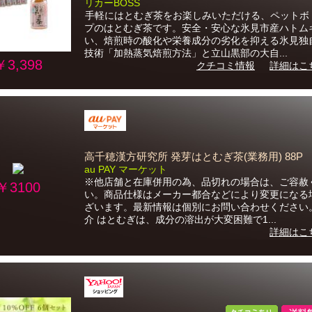
リカーBOSS
手軽にはとむぎ茶をお楽しみいただける、ペットボ
プのはとむぎ茶です。安全・安心な氷見市産ハトム
い、焙煎時の酸化や栄養成分の劣化を抑える氷見独
技術「加熱蒸気焙煎方法」と立山黒部の大自...
￥3,398
クチコミ情報
詳細はこ
高千穂漢方研究所 発芽はとむぎ茶(業務用) 88P
au PAY マーケット
※他店舗と在庫併用の為、品切れの場合は、ご容赦
￥3100
い。商品仕様はメーカー都合などにより変更になる
ざいます。最新情報は個別にお問い合わせください
介 はとむぎは、成分の溶出が大変困難で1...
詳細はこ