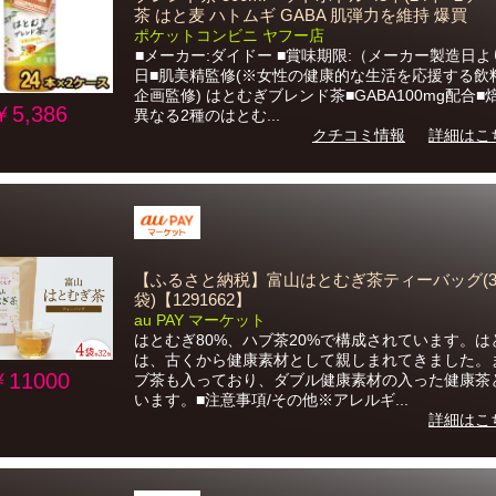
茶 はと麦 ハトムギ GABA 肌弾力を維持 爆買
ポケットコンビニ ヤフー店
■メーカー:ダイドー ■賞味期限:（メーカー製造日より
日■肌美精監修(※女性の健康的な生活を応援する飲
企画監修) はとむぎブレンド茶■GABA100mg配合■
￥5,386
異なる2種のはとむ...
クチコミ情報
詳細はこ
【ふるさと納税】富山はとむぎ茶ティーバッグ(3
袋)【1291662】
au PAY マーケット
はとむぎ80%、ハブ茶20%で構成されています。は
は、古くから健康素材として親しまれてきました。
￥11000
ブ茶も入っており、ダブル健康素材の入った健康茶
います。■注意事項/その他※アレルギ...
詳細はこ