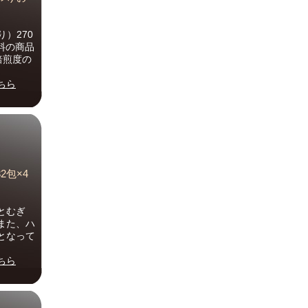
）270
料の商品
焙煎度の
ちら
2包×4
とむぎ
また、ハ
となって
ちら