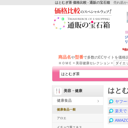
はとむぎ茶 価格比較 - 通販の宝石箱
売れ筋から
商品名
型番
や
で多数のECサイトを価格
ＨＯＭＥ > 美容健康セレクション >
ダイエ
はと
美容・健康
健康食品
ヤフー
健康食品一般
楽天で
アロエ
AMA
イチョウ葉エキス