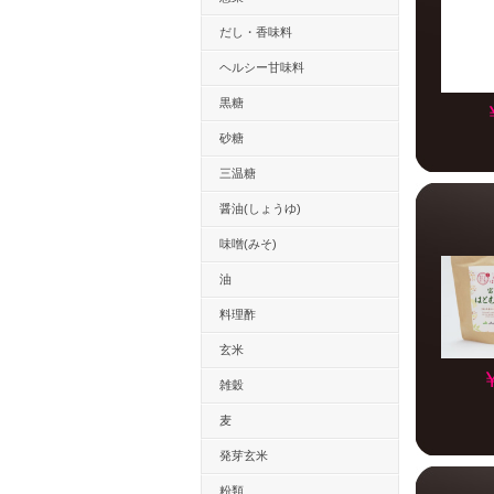
だし・香味料
ヘルシー甘味料
黒糖
砂糖
三温糖
醤油(しょうゆ)
味噌(みそ)
油
料理酢
玄米
雑穀
麦
発芽玄米
粉類