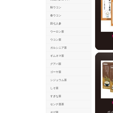
秋ウコン
春ウコン
田七人参
ウーロン茶
ウコン茶
ガルシニア茶
ギムネマ茶
グアバ茶
ゴーヤ茶
シジュウム茶
しそ茶
すぎな茶
センナ茎茶
ポ
そば茶