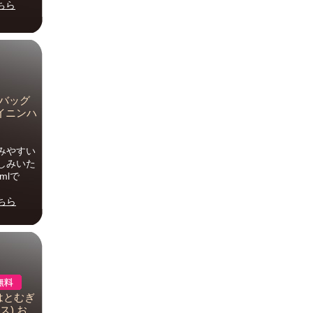
ちら
ーバッグ
クイニンハ
みやすい
しみいた
mlで
ちら
はとむぎ
ス) お