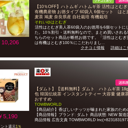
【10％OFF】ハトムギ ハトムギ茶 活性はとむ
有機農産物 お徳タイプ 60袋入 6個セット はと
麦茶 鳩麦 奈良県産 自社栽培 有機栽培
それいゆはとむぎ
活性はとむぎ美人茶60袋入のお徳用を6個セットに
た。10％割引・送料無料なので、まとめ買いされる
ちらのセット商品が断然お徳です。「活性はとむぎ
10,206
は有機はとむぎ100％にこだわりまし...
クチコミ情報
詳細はこ
【ダムト】【送料無料】ダムト ハトムギ茶 18g ×
包 韓国伝統茶 インスタントティー 大容量 健康
おすすめ
TOWBWORLD
【商品紹介】香ばしいナッツが噛まれた家族のため
【商品情報】ブランド: ダムト 商品状態: NEW 製造国
￥5,190
商品情報 広告文責 TOWBWORLD Inc(+82318319777
イント還元
1％