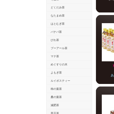
どくだみ茶
なたまめ茶
はとむぎ茶
バナバ茶
びわ茶
プーアール茶
マテ茶
めぐすりの木
よもぎ茶
あ
ルイボスティー
柿の葉茶
桑の葉茶
減肥茶
黒豆茶