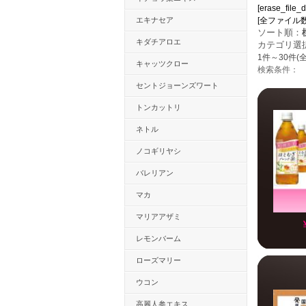
[erase_file_
エキナセア
[全ファイル数：58
ソート順：
キダチアロエ
カテゴリ選
1件～30件(全
キャッツクロー
検索条件：
セントジョーンズワート
トンカットリ
ネトル
ノコギリヤシ
バレリアン
マカ
マリアアザミ
レモンバーム
ローズマリー
ウコン
高麗人参エキス