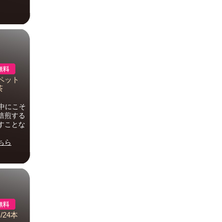
 ペット
茶
中にこそ
焙煎する
すことな
ちら
/24本