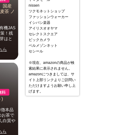
nissen
） 国産
麦茶 ノ
ツクモネットショップ
ファッションウォーカー
イシバシ楽器
有機JAS
アイリスオオヤマ
対策！残
セレクトスクエア
発芽はと
ビックカメラ
ベルメゾンネット
ちら
セシール
※現在、amazonの商品が検
索結果に表示されません。
amazonにつきましては、サ
イト上部リンクよりご訪問い
ただけますようお願い申し上
げます。
)
特徴本品
のお茶で
ん白質や
ちら