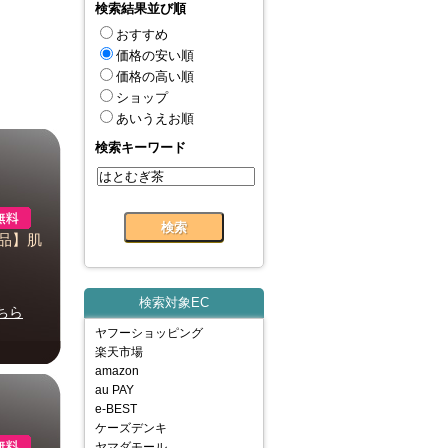
検索結果並び順
おすすめ
価格の安い順
価格の高い順
ショップ
あいうえお順
検索キーワード
食品】肌
検索対象EC
ちら
ヤフーショッピング
楽天市場
amazon
au PAY
e-BEST
ケーズデンキ
ヤマダモール