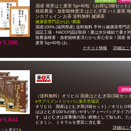
国産 発芽はと麦茶 5g×40包 （お得な3個セット
残留農薬・放射能検査済 はとむぎ茶 ハト麦茶 鳩
ンカフェイン お茶 送料無料 健康茶
健康茶専門店がばい農園
国産100% (福岡県産) 送料無料 手作り健康茶専門店
認証工場・HACCP認証取得！夏は水分補給で暑さ
留農薬検査・放射能検査済だから安心安全！国産 
￥5,096
麦茶 5g×40包 (お...
クチコミ情報
詳細はこ
（送料無料）オリヒロ 国産はとむぎ茶(3箱セット
eサプリメントジャパン楽天市場店
オリヒロ 国産はとむぎ茶(3箱セット) ／オリヒロ
ははとむぎ100％の使いやすいティーバッグタイプ
す。はとむぎは栄養価の高い穀物として知られ、た
￥5,844
ビタミン、ミネラルを豊富に含む素...
詳細はこ
イント還元
1％