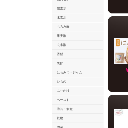
酸素水
水素水
もろみ酢
果実酢
玄米酢
香醋
黒酢
はちみつ・ジャム
ひもの
ふりかけ
ペースト
海苔・佃煮
乾物
惣菜