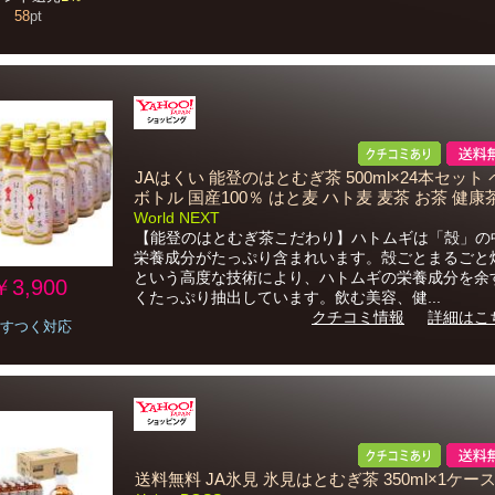
58
pt
JAはくい 能登のはとむぎ茶 500ml×24本セット
ボトル 国産100％ はと麦 ハト麦 麦茶 お茶 健康
World NEXT
【能登のはとむぎ茶こだわり】ハトムギは「殻」の
栄養成分がたっぷり含まれいます。殻ごとまるごと
という高度な技術により、ハトムギの栄養成分を余
￥3,900
くたっぷり抽出しています。飲む美容、健...
クチコミ情報
詳細はこ
すつく対応
送料無料 JA氷見 氷見はとむぎ茶 350ml×1ケース