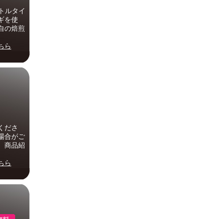
トルタイ
ギを使
自の焙煎
ちら
くださ
場合がご
。商品紹
ちら