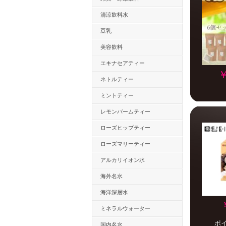
清涼飲料水
豆乳
美容飲料
エキナセアティー
￥
ネトルティー
ミントティー
レモンバームティー
ローズヒップティー
ローズマリーティー
アルカリイオン水
海外名水
海洋深層水
ミネラルウォーター
ポ
国内名水