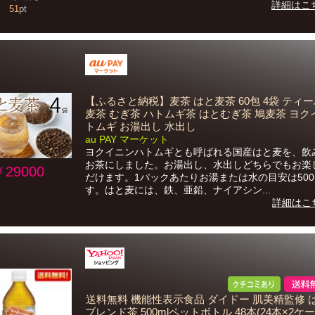
詳細はこ
51
pt
【ふるさと納税】麦茶 はと麦茶 60包 4袋 ティ
麦茶 むぎ茶 ハトムギ茶 はとむぎ茶 鳩麦茶 ヨ
トムギ お湯出し 水出し
au PAY マーケット
ヨクイニンハトムギとも呼ばれる国産はと麦を、飲
お茶にしました。お湯出し、水出しどちらでもお楽
￥29000
だけます。1パックあたりお湯または水の目安は500
す。はと麦には、鉄、亜鉛、ナイアシン...
詳細はこ
送料無料 機能性表示食品 ダイドー 肌美精監修 
ブレンド茶 500mlペットボトル 48本(24本×2ケー