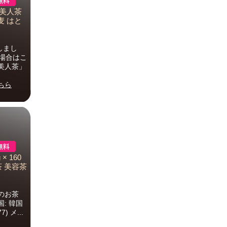
ぎ美人茶
麦 はと
しまし
場合はこ
美人茶」
ちら
 160
茶 美容茶
のお茶
: 韓国
) メ...