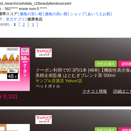
dir]../search/cashdata_c2/beauty/kenkou/cash/
2***** erase num 0 *****
標準スコア
│
価格の安い順
│
価格の高い順
│
ショップ
│
あいうえお順
│
択：
全カテゴリ
│
健康食品
63件)
1
2
3
クーポン利用で97.3円/1本 [48本]【機能性表示
美精企画監修 はとむぎブレンド茶 500ml
サンプル百貨店 Yahoo!店
ペットボトル
クチコミ情報
詳細はこ
￥9,331