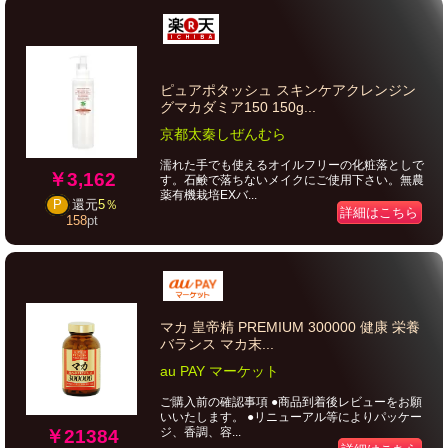
ピュアポタッシュ スキンケアクレンジン
グマカダミア150 150g...
京都太秦しぜんむら
濡れた手でも使えるオイルフリーの化粧落としで
￥3,162
す。石鹸で落ちないメイクにご使用下さい。無農
薬有機栽培EXバ...
P
還元
5％
詳細はこちら
158
pt
マカ 皇帝精 PREMIUM 300000 健康 栄養
バランス マカ末...
au PAY マーケット
ご購入前の確認事項 ●商品到着後レビューをお願
いいたします。 ●リニューアル等によりパッケー
ジ、香調、容...
￥21384