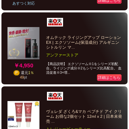
詳細はこちら
あすつく対応
オムテック ライジングアップ ローション
EX | エクソソーム(保湿成分) アルギニン
シトルリン マ...
アンファーストア
【商品説明】 エクソソーム※1をシリーズ初配
￥4,950
合。ライジング成分※2もシリーズ比高配合。 血
流促進※3×増...
P
還元
1％
49
pt
詳細はこちら
ヴェレダ ざくろ&マカ ペプチド アイ クリ
ーム お得な2個セット 12ml x 2 | 日本未発
売 ...