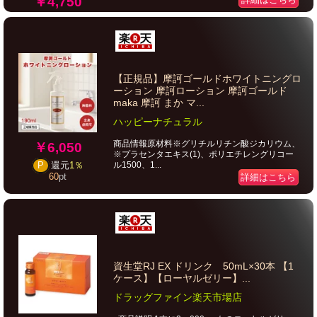
￥4,750
【正規品】摩訶ゴールドホワイトニングロ
ーション 摩訶ローション 摩訶ゴールド
maka 摩訶 まか マ...
ハッピーナチュラル
商品情報原材料※グリチルリチン酸ジカリウム、
￥6,050
※プラセンタエキス(1)、ポリエチレングリコー
ル1500、1...
P
還元
1％
60
pt
詳細はこちら
資生堂RJ EX ドリンク 50mL×30本 【1
ケース】【ローヤルゼリー】...
ドラッグファイン楽天市場店