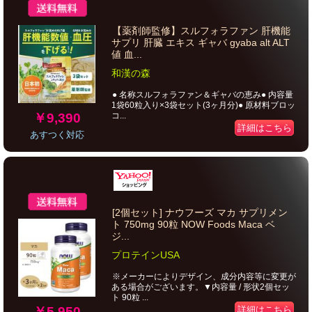
【薬剤師監修】スルフォラファン 肝機能
サプリ 肝臓 エキス ギャバ gyaba alt ALT
値 血...
和漢の森
● 名称スルフォラファン＆ギャバの恵み● 内容量
1袋60粒入り×3袋セット(3ヶ月分)● 原材料ブロッ
￥9,390
コ...
詳細はこちら
あすつく対応
[2個セット] ナウフーズ マカ サプリメン
ト 750mg 90粒 NOW Foods Maca ベ
ジ...
プロテインUSA
※メーカーによりデザイン、成分内容等に変更が
ある場合がございます。▼内容量 / 形状2個セッ
ト 90粒 ...
￥5,950
詳細はこちら