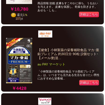
商品情報 効能 皮膚をすこやかに保ち、うるおい
を与えます。 皮膚を保護し、乾燥を防ぎます。
￥10,780
あせも・しも...
詳細はこちら
P
還元
1％
107
pt
【健食】小林製薬の栄養補助食品 マカ･亜
鉛プレミアム 約30日分 90粒 [2個セット･
【メール便(送...
au PAY マーケット
「小林製薬の栄養補助食品 マカ亜鉛プレミア
ム」は、いつまでも活力ある生活を送りたい男性
におすすめな栄養補...
詳細はこちら
￥4428