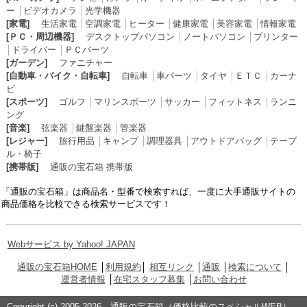
ー
│
ビデオカメラ
│
光学機器
[家電]
生活家電
│
空調家電
│
ヒーター
│
健康家電
│
美容家電
│
情報家電
[ＰＣ・周辺機器]
デスクトップパソコン
│
ノートパソコン
│
プリンター
│
ドライバー
│
ＰＣパーツ
[ガーデン]
ファニチャー
[自動車・バイク・自転車]
自転車
│
車パーツ
│
タイヤ
│
ＥＴＣ
│
カーナ
ビ
[スポーツ]
ゴルフ
│
マリンスポーツ
│
サッカー
│
フィットネス
│
ランニ
ング
[音楽]
弦楽器
│
鍵盤楽器
│
管楽器
[レジャー]
旅行用品
│
キャンプ
│
調理器具
│
アウトドアバッグ
│
テーブ
ル・椅子
[携帯版]
通販の宝石箱 携帯版
「通販の宝石箱」は商品名・型番で検索すれば、一度に大手通販サイトの
商品価格を比較できる検索サービスです！
Webサービス by Yahoo! JAPAN
通販の宝石箱HOME
│
利用規約
│
相互リンク
│
通販
│
検索について
│
運営者情報
│
在宅スタッフ募集
│
お問い合わせ
Copyright (c) 2005-2026 通販の宝石箱（価格比較のスペシャルWEB）