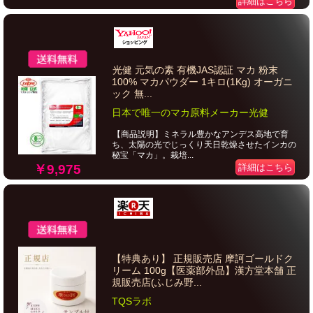
詳細はこちら
光健 元気の素 有機JAS認証 マカ 粉末
100% マカパウダー 1キロ(1Kg) オーガニ
ック 無...
日本で唯一のマカ原料メーカー光健
【商品説明】ミネラル豊かなアンデス高地で育
ち、太陽の光でじっくり天日乾燥させたインカの
秘宝「マカ」。栽培...
￥9,975
詳細はこちら
【特典あり】 正規販売店 摩訶ゴールドク
リーム 100g【医薬部外品】漢方堂本舗 正
規販売店(ふじみ野...
TQSラボ