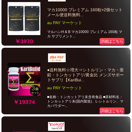
マカ10000 プレミアム 160粒×2個セット
メール便送料無料...
au PAY マーケット
マルハンH & B マカ10000 プレミアム 160粒 マ
カ サプリメント...
￥3970
詳細はこちら
●送料無料☆増大⇒シトルリン・マカ・亜
鉛・トンカットアリ/黄金比 メンズサポー
トサプリ【KariBui...
au PAY マーケット
■名称：トンカットアリ末含有食品 ■原材料名：
￥19374
トンカットアリ末(国内製造)、L-シトルリン、マ
カパウダー...
詳細はこちら