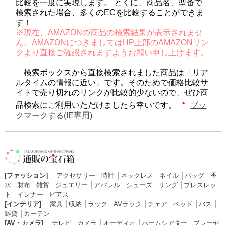
比較を一度に実現します。 とくに、商品名、型番で
検索された場合、多くのECを比較することができま
す！
※現在、AMAZONの商品の検索結果が表示されませ
ん。AMAZONにつきましてはHP上部のAMAZONリン
クより直接ご確認されますようお願い申し上げます。
検索ボックスから直接検索されました商品は「リア
ルタイムの情報に近い」です。そのためで価格比較サ
イトで売り切れのリンクが比較的少ないので、ぜひ商
品検索にご利用いただけましたら幸いです。
ブッ
クマークする(IE専用)
[ファッション]
アクセサリー
│
時計
│
ネックレス
│
ネイル
│
バッグ
│
香
水
│
財布
│
雑貨
│
ジュエリー
│
アパレル
│
シューズ
│
リング
│
ブレスレッ
ト
│
インナー
│
ピアス
[インテリア]
家具
│
収納
│
ラック
│
AVラック
│
チェア
│
ベッド
│
バス
│
雑貨
│
カーテン
[AV・カメラ]
テレビ
│
カメラ
│
オーディオ
│
ホームシアター
│
プレーヤ