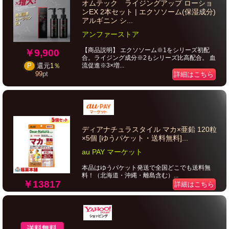
オムテック ライジングアップ ローショ
ンEX 2本セット | エクソソーム(保湿成分)
アルギニン シ...
アンファーストア
【商品説明】 エクソソーム※1をシリーズ初配
￥9,900
合。ライジング成分※2もシリーズ比高配合。 血
流促進※3×増...
P
還元
1％
99
pt
詳細はこちら
ディアナチュラスタイル マカ×亜鉛 120粒
×5個 [ゆうパケット・送料無料]...
au PAY マーケット
本品はゆうパケット発送で全国どこでも送料無
料！（北海道・沖縄・離島含む）...
￥13817
詳細はこちら