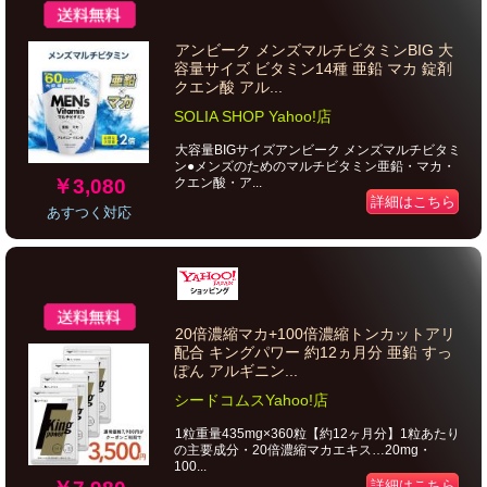
アンビーク メンズマルチビタミンBIG 大
容量サイズ ビタミン14種 亜鉛 マカ 錠剤
クエン酸 アル...
SOLIA SHOP Yahoo!店
大容量BIGサイズアンビーク メンズマルチビタミ
ン●メンズのためのマルチビタミン亜鉛・マカ・
￥3,080
クエン酸・ア...
詳細はこちら
あすつく対応
20倍濃縮マカ+100倍濃縮トンカットアリ
配合 キングパワー 約12ヵ月分 亜鉛 すっ
ぽん アルギニン...
シードコムスYahoo!店
1粒重量435mg×360粒【約12ヶ月分】1粒あたり
の主要成分・20倍濃縮マカエキス…20mg・
100...
詳細はこちら