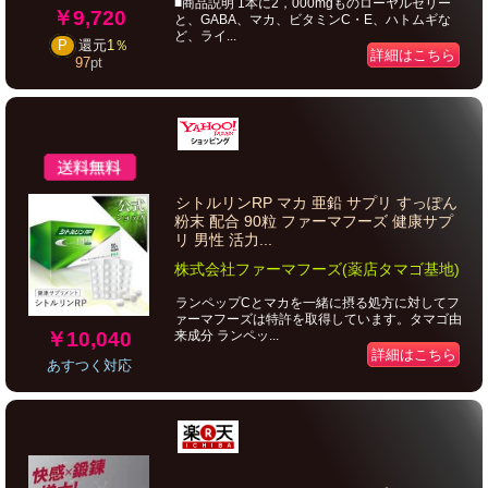
■商品説明 1本に2，000mgものローヤルゼリー
￥9,720
と、GABA、マカ、ビタミンC・E、ハトムギな
ど、ライ...
P
還元
1％
詳細はこちら
97
pt
シトルリンRP マカ 亜鉛 サプリ すっぽん
粉末 配合 90粒 ファーマフーズ 健康サプ
リ 男性 活力...
株式会社ファーマフーズ(薬店タマゴ基地)
ランペップCとマカを一緒に摂る処方に対してフ
ァーマフーズは特許を取得しています。タマゴ由
￥10,040
来成分 ランペッ...
詳細はこちら
あすつく対応