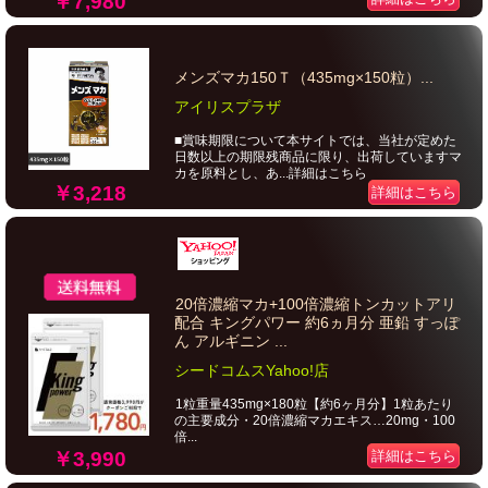
￥7,980
メンズマカ150Ｔ（435mg×150粒）...
アイリスプラザ
■賞味期限について本サイトでは、当社が定めた
日数以上の期限残商品に限り、出荷していますマ
カを原料とし、あ...詳細はこちら
￥3,218
詳細はこちら
20倍濃縮マカ+100倍濃縮トンカットアリ
配合 キングパワー 約6ヵ月分 亜鉛 すっぽ
ん アルギニン ...
シードコムスYahoo!店
1粒重量435mg×180粒【約6ヶ月分】1粒あたり
の主要成分・20倍濃縮マカエキス…20mg・100
倍...
￥3,990
詳細はこちら