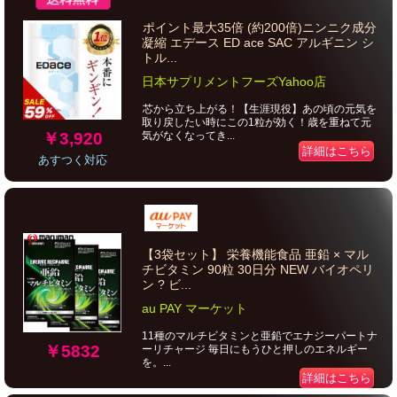
ポイント最大35倍 (約200倍)ニンニク成分
凝縮 エデース ED ace SAC アルギニン シ
トル...
日本サプリメントフーズYahoo店
芯から立ち上がる！【生涯現役】あの頃の元気を
取り戻したい時にこの1粒が効く！歳を重ねて元
￥3,920
気がなくなってき...
詳細はこちら
あすつく対応
【3袋セット】 栄養機能食品 亜鉛 × マル
チビタミン 90粒 30日分 NEW バイオペリ
ン ? ビ...
au PAY マーケット
11種のマルチビタミンと亜鉛でエナジーパートナ
￥5832
ーリチャージ 毎日にもうひと押しのエネルギー
を。...
詳細はこちら