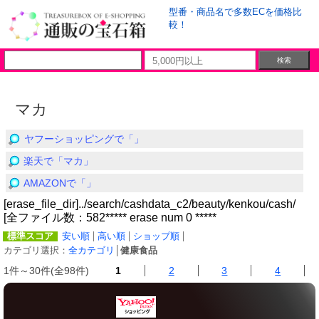
型番・商品名で多数ECを価格比
較！
マカ
ヤフーショッピングで「」
楽天で「マカ」
AMAZONで「」
[erase_file_dir]../search/cashdata_c2/beauty/kenkou/cash/
[全ファイル数：582***** erase num 0 *****
標準スコア
安い順
高い順
ショップ順
カテゴリ選択：
全カテゴリ
│
健康食品
1件～30件(全98件)
1
2
3
4