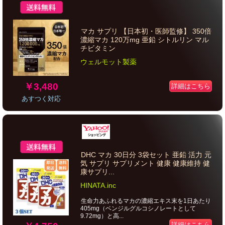
マカ サプリ 【日本初・医師監修】 350倍
濃縮マカ 120万mg 亜鉛 シトルリン マル
チビタミン
ウェルモット製薬
￥3,480
詳細はこちら
あすつく対応
DHC マカ 30日分 3袋セット 亜鉛 活力 元
気 サプリ サプリメント 健康 健康維持 健
康サプリ...
HINATA.inc
生命力あふれるマカの濃縮エキス末を1日あたり
405mg（ベンジルグルコシノレートとして
9.72mg）と高...
詳細はこちら