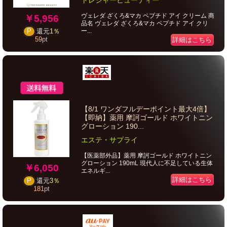
トレジャービューティー
ヴェレダ ざくろ&マカ ペプチド アイ クリーム 商
￥5,956
品名 ヴェレダ ざくろ&マカ ペプチド アイ クリ
ー...
P
還元
1％
59
pt
詳細はこちら
【8/1 ワンダフルデーポイント最大4倍】
【即納】薬用 摩訶ゴールド ホワイトニン
グローション 190...
エステ・サプライ
【医薬部外品】薬用 摩訶ゴールド ホワイトニン
グローション 190mL 現代人に不足している生体
￥6,050
エネルギ...
詳細はこちら
P
還元
3％
181
pt