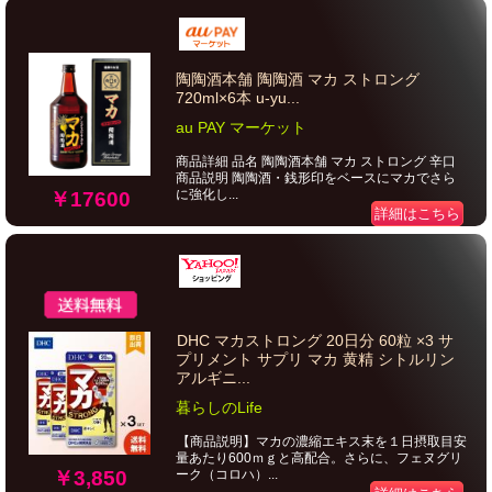
陶陶酒本舗 陶陶酒 マカ ストロング
720ml×6本 u-yu...
au PAY マーケット
商品詳細 品名 陶陶酒本舗 マカ ストロング 辛口
商品説明 陶陶酒・銭形印をベースにマカでさら
に強化し...
￥17600
詳細はこちら
DHC マカストロング 20日分 60粒 ×3 サ
プリメント サプリ マカ 黄精 シトルリン
アルギニ...
暮らしのLife
【商品説明】マカの濃縮エキス末を１日摂取目安
量あたり600ｍｇと高配合。さらに、フェヌグリ
￥3,850
ーク（コロハ）...