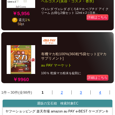
ベルコスメ(美容・コスメ・香水)
ヴェレダ ヴェレダ ざくろ&マカ ペプチド アイ ク
￥5,956
リーム お得な2個セット 12ml x 2 | 日本...
詳細はこちら
P
還元
1％
59
pt
有機マカ粒100%(360粒*5袋セット)[マカ
サプリメント]
au PAY マーケット
100％ 乾燥マカ粉末を錠剤に
詳細はこちら
￥9960
1件～30件(全98件)
1
2
3
4
通販の宝石箱 検索対象EC
ヤフーショッピング 楽天市場 amazon au PAY e-BEST ケーズデンキ