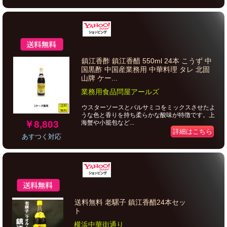
鎮江香酢 鎮江香醋 550ml 24本 こうず 中
国黒酢 中国産業務用 中華料理 タレ 北固
山牌 ケー...
業務用食品問屋アールズ
ウスターソースとバルサミコをミックスさせたよ
うな色と香りを持ち柔らかな酸味が特徴です。上
￥8,803
海蟹や小籠包など...
詳細はこちら
あすつく対応
送料無料 老騾子 鎮江香醋24本セッ
ト
横浜中華街通り