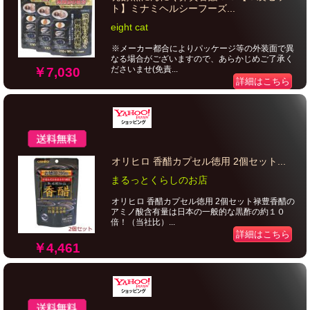
ト】ミナミヘルシーフーズ...
eight cat
※メーカー都合によりパッケージ等の外装面で異
なる場合がございますので、あらかじめご了承く
ださいませ(免責...
￥7,030
詳細はこちら
オリヒロ 香醋カプセル徳用 2個セット...
まるっとくらしのお店
オリヒロ 香醋カプセル徳用 2個セット禄豊香醋の
アミノ酸含有量は日本の一般的な黒酢の約１０
倍！（当社比）...
詳細はこちら
￥4,461