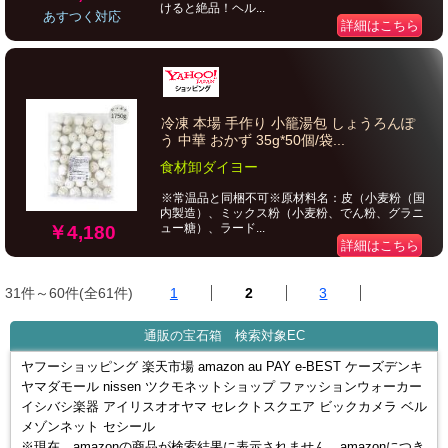
けると絶品！ヘル...
あすつく対応
詳細はこちら
冷凍 本場 手作り 小籠湯包 しょうろんぽ
う 中華 おかず 35g*50個/袋...
食材卸ダイヨー
※常温品と同梱不可※原材料名：皮（小麦粉（国
内製造）、ミックス粉（小麦粉、でん粉、グラニ
ュー糖）、ラード...
￥4,180
詳細はこちら
31件～60件(全61件)
1
2
3
通販の宝石箱 検索対象EC
ヤフーショッピング 楽天市場 amazon au PAY e-BEST ケーズデンキ
ヤマダモール nissen ツクモネットショップ ファッションウォーカー
イシバシ楽器 アイリスオオヤマ セレクトスクエア ビックカメラ ベル
メゾンネット セシール
※現在、amazonの商品が検索結果に表示されません。amazonにつき