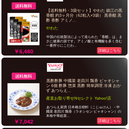
【送料無料・3袋セット】やわた 鎮江の黒
香醋 約3ヶ月分（62粒入×3袋） 黒香醋 黒
酢 香酢 アミノ...
やわた
中国の伝統製法によって造られた「香醋」は、ま
さに健康の源です。アミノ酸と有機酸を多く含む
一番搾りにこだわ...
￥6,480
詳細はこちら
黒酢酢豚 中國菜 老四川 飄香 ピャオシャ
ン 6個 酢豚 惣菜 黒酢 簡単調理 冷凍 おか
ず あつらえ...
産直お取り寄せNセレクト Yahoo!店
あつらえ厨房 日本橋古樹軒（こじゅけん）・中
國菜 老四川 飄香（ラオシセン ピャオシャン）の
本格中華総菜...
￥7,042
詳細はこちら