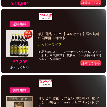
￥11,664
詳細はこちら
鎮江香醋 550ml【24本セット】送料無料
中国黒酢 中華食材...
ハッピーライフ
商品入荷によって、パーケージが変わることもあ
ります。中華調味料 業務用 クール便同梱不可
ヘルシーな黒酢は...
￥7,299
詳細はこちら
あすつく対応
オリヒロ 香醋 カプセル お徳用 216粒 54
日分 48袋セット orihiro サプリメント ア
ミ...