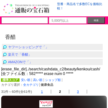
型番・商品名で多数ECを価格比
較！
香醋
ヤフーショッピングで「」
楽天で「香醋」
AMAZONで「」
[erase_file_dir]../search/cashdata_c2/beauty/kenkou/cash/
[全ファイル数：582***** erase num 0 *****
標準スコア
安い順
高い順
ショップ順
カテゴリ選択：
全カテゴリ
│
健康食品
31件～60件(全61件)
1
2
3