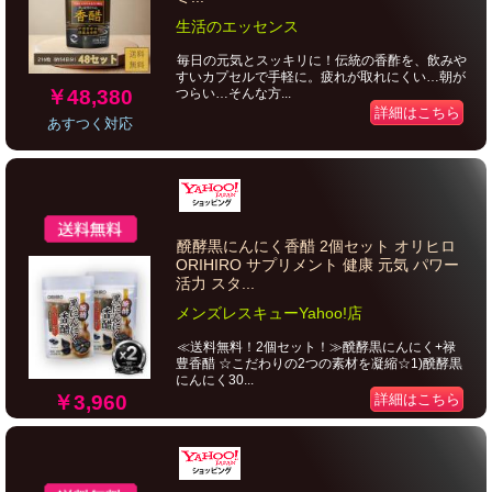
生活のエッセンス
毎日の元気とスッキリに！伝統の香酢を、飲みや
すいカプセルで手軽に。疲れが取れにくい…朝が
￥48,380
つらい…そんな方...
詳細はこちら
あすつく対応
醗酵黒にんにく香醋 2個セット オリヒロ
ORIHIRO サプリメント 健康 元気 パワー
活力 スタ...
メンズレスキューYahoo!店
≪送料無料！2個セット！≫醗酵黒にんにく+禄
豊香醋 ☆こだわりの2つの素材を凝縮☆1)醗酵黒
にんにく30...
￥3,960
詳細はこちら