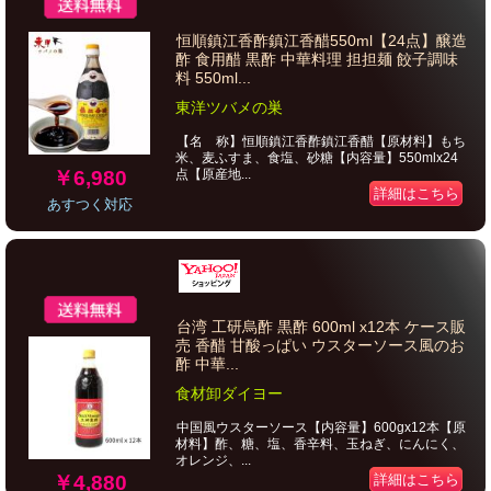
恒順鎮江香酢鎮江香醋550ml【24点】醸造
酢 食用醋 黒酢 中華料理 担担麺 餃子調味
料 550ml...
東洋ツバメの巣
【名 称】恒順鎮江香酢鎮江香醋【原材料】もち
米、麦ふすま、食塩、砂糖【内容量】550mlx24
￥6,980
点【原産地...
詳細はこちら
あすつく対応
台湾 工研烏酢 黒酢 600ml x12本 ケース販
売 香醋 甘酸っぱい ウスターソース風のお
酢 中華...
食材卸ダイヨー
中国風ウスターソース【内容量】600gx12本【原
材料】酢、糖、塩、香辛料、玉ねぎ、にんにく、
オレンジ、...
￥4,880
詳細はこちら