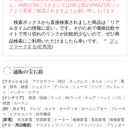
ん。AMAZONにつきましてはHP上部のAMAZONリン
クより直接ご確認されますようお願い申し上げます。
検索ボックスから直接検索されました商品は「リア
ルタイムの情報に近い」です。そのためで価格比較サ
イトで売り切れのリンクが比較的少ないので、ぜひ商
品検索にご利用いただけましたら幸いです。
ブッ
クマークする(IE専用)
[ファッション]
アクセサリー
│
時計
│
ネックレス
│
ネイル
│
バッグ
│
香
水
│
財布
│
雑貨
│
ジュエリー
│
アパレル
│
シューズ
│
リング
│
ブレスレッ
ト
│
インナー
│
ピアス
[インテリア]
家具
│
収納
│
ラック
│
AVラック
│
チェア
│
ベッド
│
バス
│
雑貨
│
カーテン
[AV・カメラ]
テレビ
│
カメラ
│
オーディオ
│
ホームシアター
│
プレーヤ
ー
│
ビデオカメラ
│
光学機器
[家電]
生活家電
│
空調家電
│
ヒーター
│
健康家電
│
美容家電
│
情報家電
[ＰＣ・周辺機器]
デスクトップパソコン
│
ノートパソコン
│
プリンター