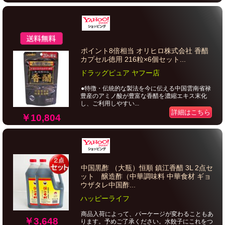
ポイント8倍相当 オリヒロ株式会社 香醋
カプセル徳用 216粒×6個セット...
ドラッグピュア ヤフー店
●特徴・伝統的な製法を今に伝える中国雲南省禄
豊産のアミノ酸が豊富な香醋を濃縮エキス末化
し、ご利用しやすい...
詳細はこちら
￥10,804
中国黒酢 （大瓶）恒順 鎮江香醋 3L 2点セ
ット 醸造酢（中華調味料 中華食材 ギョ
ウザタレ中国酢...
ハッピーライフ
商品入荷によって、パーケージが変わることもあ
￥3,648
ります。予めご了承ください。水餃子にこれをつ