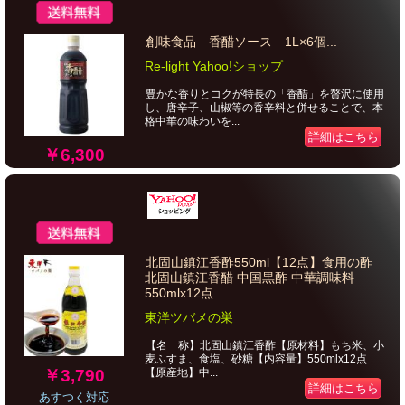
創味食品 香醋ソース 1L×6個...
Re-light Yahoo!ショップ
豊かな香りとコクが特長の「香醋」を贅沢に使用
し、唐辛子、山椒等の香辛料と併せることで、本
格中華の味わいを...
詳細はこちら
￥6,300
北固山鎮江香酢550ml【12点】食用の酢
北固山鎮江香醋 中国黒酢 中華調味料
550mlx12点...
東洋ツバメの巣
【名 称】北固山鎮江香酢【原材料】もち米、小
麦ふすま、食塩、砂糖【内容量】550mlx12点
￥3,790
【原産地】中...
詳細はこちら
あすつく対応