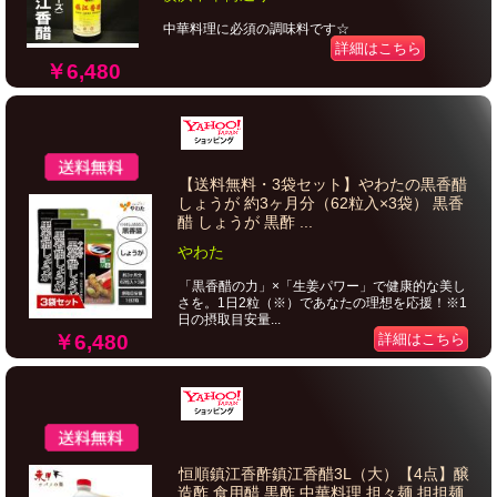
中華料理に必須の調味料です☆
詳細はこちら
￥6,480
【送料無料・3袋セット】やわたの黒香醋
しょうが 約3ヶ月分（62粒入×3袋） 黒香
醋 しょうが 黒酢 ...
やわた
「黒香醋の力」×「生姜パワー」で健康的な美し
さを。1日2粒（※）であなたの理想を応援！※1
日の摂取目安量...
￥6,480
詳細はこちら
恒順鎮江香酢鎮江香醋3L（大）【4点】醸
造酢 食用醋 黒酢 中華料理 担々麺 担担麺