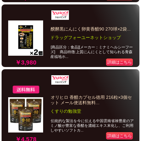
醗酵黒にんにく卵黄香醋90 270球×2袋...
ドラッグフォーユーネットショップ
[商品区分：食品][メーカー：ミナミヘルシーフー
ズ] 商品特徴:上質にんにくとして知られる青森
産福地ホ...
￥3,980
詳細はこちら
オリヒロ 香醋カプセル徳用 216粒×3個セ
ット メール便送料無料...
くすりの勉強堂
伝統的な製法を今に伝える中国雲南省禄豊産のア
ミノ酸が豊富な香醋を濃縮エキス末化し、ご利用
しやすいソフトカ...
詳細はこちら
￥4,578