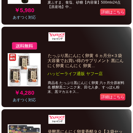
麦ふすま、食塩、砂糖【内容量】500mlx24点
【原産地】中...
￥5,980
詳細はこちら
あすつく対応
たっぷり黒にんにく卵黄 ６ヵ月分×３袋
大容量でお買い得のサプリメント 黒にん
にく卵黄 にんにく 卵黄...
ハッピーライフ通販 ヤフー店
商品名 たっぷり黒にんにく卵黄 六ヶ月分原材料
名 醗酵黒ニンニク末、田七人参、すっぽん粉
￥4,280
末、黒マカエキス...
詳細はこちら
あすつく対応
発酵黒にんにく卵黄香醋９０【３袋セッ