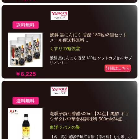
醗酵 黒にんにく 香醋 180粒×3個セット
メール便送料無料...
くすりの勉強堂
醗酵 黒にんにく 香醋 180粒 ソフトカプセル サプ
リメント...
詳細はこちら
￥6,225
老騾子鎮江香醋500ml【24点】黒酢 ギョ
ウザタレ中華食材調味料 500mlx24点...
東洋ツバメの巣
【名 称】老騾子鎮江香醋【原材料】もち米、小