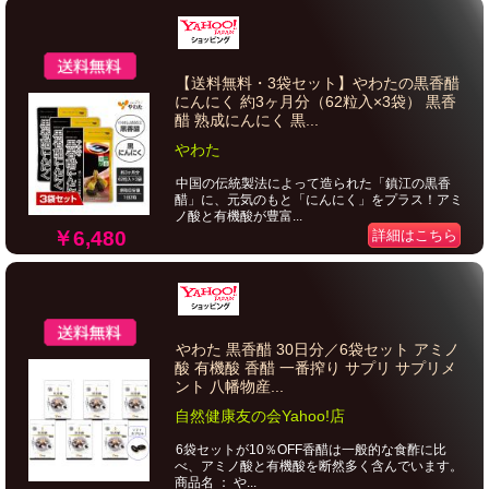
【送料無料・3袋セット】やわたの黒香醋
にんにく 約3ヶ月分（62粒入×3袋） 黒香
醋 熟成にんにく 黒...
やわた
中国の伝統製法によって造られた「鎮江の黒香
醋」に、元気のもと「にんにく」をプラス！アミ
ノ酸と有機酸が豊富...
￥6,480
詳細はこちら
やわた 黒香醋 30日分／6袋セット アミノ
酸 有機酸 香醋 一番搾り サプリ サプリメ
ント 八幡物産...
自然健康友の会Yahoo!店
6袋セットが10％OFF香醋は一般的な食酢に比
べ、アミノ酸と有機酸を断然多く含んでいます。
商品名 ： や...