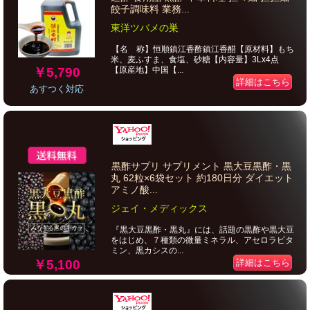
餃子調味料 業務...
東洋ツバメの巣
【名 称】恒順鎮江香酢鎮江香醋【原材料】もち
米、麦ふすま、食塩、砂糖【内容量】3Lx4点
￥5,790
【原産地】中国【...
詳細はこちら
あすつく対応
黒酢サプリ サプリメント 黒大豆黒酢・黒
丸 62粒×6袋セット 約180日分 ダイエット
アミノ酸...
ジェイ・メディックス
『黒大豆黒酢・黒丸』には、話題の黒酢や黒大豆
をはじめ、７種類の微量ミネラル、アセロラビタ
ミン、黒カシスの...
￥5,100
詳細はこちら