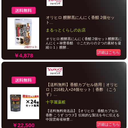
オリヒロ 醗酵黒にんにく香醋 2個セッ
ト...
まるっとくらしのお店
オリヒロ 醗酵黒にんにく香醋 2個セット醗酵黒に
んにく＋禄豊香醋 ☆こだわりの２つの素材を凝
縮☆１）醗酵...
詳細はこちら
￥4,878
【送料無料】香醋カプセル徳用｜オリヒ
ロ｜216粒入×24個セット｜香酢 （こう
ず）...
十字屋薬粧
【送料無料発送品】【オリヒロ 香醋カプセル
香酢 こうず コウズ】伝統的な製法を今に伝える
中国雲南省禄豊...
￥22,500
詳細はこちら