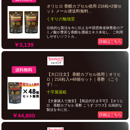
オリヒロ 香醋カプセル徳用 216粒×2個セ
ット メール便送料無料...
くすりの勉強堂
伝統的な製法を今に伝える中国雲南省禄豊産のア
ミノ酸が豊富な香醋を濃縮エキス末化し、ご利用
しやすいソフトカ...
詳細はこちら
￥3,139
【大口注文】 香醋カプセル徳用｜オリヒ
ロ｜216粒入×48個セット｜香酢 （こう
ず）...
十字屋薬粧
【大量購入で激安】【商品代引き不可】【オリヒ
ロ 香醋カプセル 香酢 こうず コウズ】伝統的な
製法を今に伝...
￥44,800
詳細はこちら