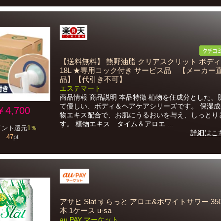
【送料無料】 熊野油脂 クリアスクリット ボデ
18L ★専用コック付き サービス品 【メーカー
品】【代引き不可】
エステマート
商品情報 商品説明 本品特徴 植物を住成分とした、
て優しい、ボディ＆ヘアケアシリーズです。 保湿
￥4,700
物エキス配合で、お肌にうるおいを与え、しっとり
す。 植物エキス タイム＆アロエ ...
イント還元
1％
詳細はこ
47
pt
アサヒ Slat すらっと アロエ&ホワイトサワー 350
本 1ケース u-sa
au PAY マーケット