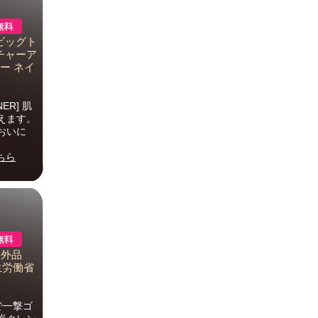
カビッグト
チャーア
ー ネイ
NER] 肌
えます。
おいに
ちら
部外品
生労働省
で一撃ゴ