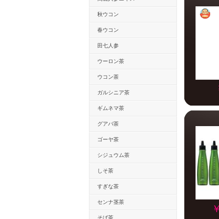
秋ウコン
春ウコン
田七人参
ウーロン茶
ウコン茶
ガルシニア茶
ギムネマ茶
グアバ茶
ゴーヤ茶
シジュウム茶
しそ茶
すぎな茶
センナ茎茶
￥
そば茶