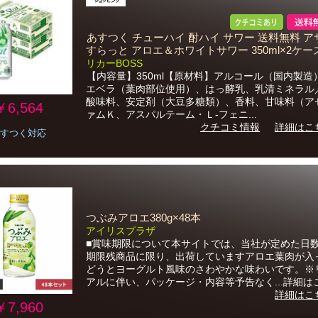
あすつく チューハイ 酎ハイ サワー 送料無料 アサヒ
すらっと アロエ＆ホワイトサワー 350ml×2ケース
リカーBOSS
【内容量】350ml【原材料】アルコール（国内製造
エベラ（葉肉部位使用）、はっ酵乳、乳清ミネラル
酸味料、安定剤（大豆多糖類）、香料、甘味料（ア
￥6,564
ァムＫ、アスパルテーム・Ｌ‐フェニ...
クチコミ情報
詳細はこ
すつく対応
つぶみアロエ380g×48本
アイリスプラザ
■賞味期限について本サイトでは、当社が定めた日
期限残商品に限り、出荷していますアロエ葉肉が入
どうとヨーグルト風味のさわやかな味わいです。※
アルに伴い、パッケージ・内容等予告なく...詳細は
詳細はこ
￥7,960