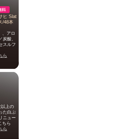
 Slat
/48本
）、アロ
／炭酸、
セスルフ
ちら
数以上の
った白ぶ
リニュー
こちら
ちら