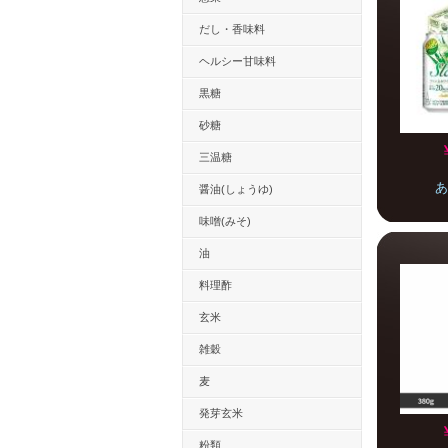
だし・香味料
ヘルシー甘味料
黒糖
砂糖
三温糖
あ
醤油(しょうゆ)
味噌(みそ)
油
料理酢
玄米
雑穀
麦
発芽玄米
粉類