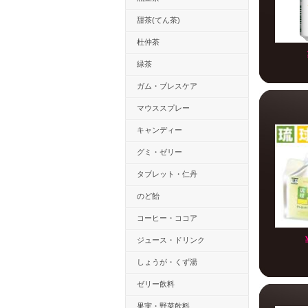
甜茶(てん茶)
杜仲茶
緑茶
ガム・ブレスケア
マウススプレー
キャンディー
グミ・ゼリー
タブレット・仁丹
のど飴
コーヒー・ココア
ジュース・ドリンク
しょうが・くず湯
ゼリー飲料
果実・野菜飲料