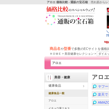
アロエ 価格比較 - 通販の宝石箱
売れ筋からレア
商品名
型番
や
で多数のECサイトを価格
ＨＯＭＥ > 美容健康セレクション >
ダイエ
アロ
美容・健康
健康食品
ヤフー
健康食品一般
楽天で
アロエ
AMA
イチョウ葉エキス