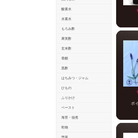
酸素水
水素水
もろみ酢
果実酢
玄米酢
香醋
黒酢
はちみつ・ジャム
ひもの
ふりかけ
ポ
ペースト
海苔・佃煮
乾物
惣菜