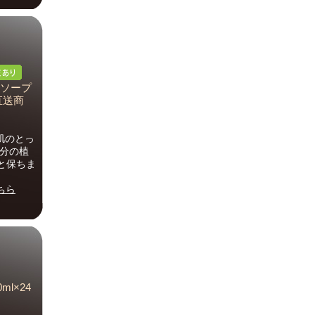
ィソープ
直送商
肌のとっ
成分の植
と保ちま
ちら
ml×24