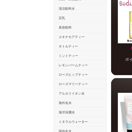
清涼飲料水
豆乳
美容飲料
エキナセアティー
ネトルティー
ミントティー
ポ
レモンバームティー
ローズヒップティー
ローズマリーティー
アルカリイオン水
海外名水
海洋深層水
ミネラルウォーター
国内名水