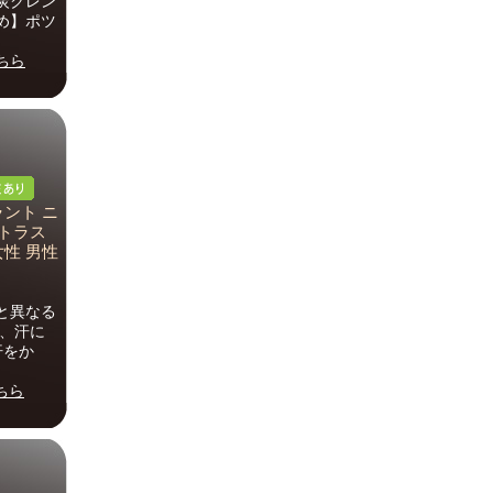
炭クレン
め】ポツ
ちら
ラント ニ
シトラス
女性 男性
と異なる
し、汗に
汗をか
ちら