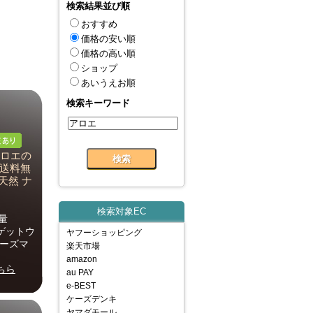
検索結果並び順
おすすめ
価格の安い順
価格の高い順
ショップ
あいうえお順
検索キーワード
アロエの
 送料無
天然 ナ
検索対象EC
量
、ゲットウ
ヤフーショッピング
ローズマ
楽天市場
amazon
ちら
au PAY
e-BEST
ケーズデンキ
ヤマダモール