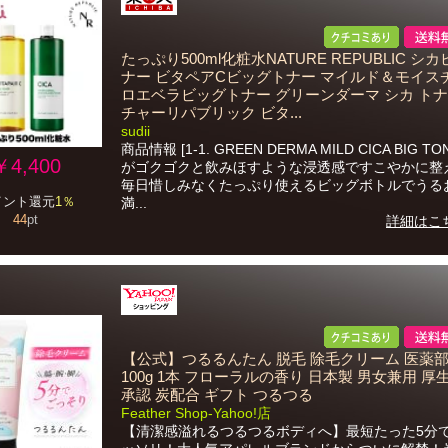
たっぷり500ml化粧水NATURE REPUBLIC シ
ナー ビタペアCビッグトナー マイルド＆モイス
ロエベラビッグトナー グリーンダーマ シカ トナ
チャーリパブリック ビタ...
sudii
商品情報 [1-1. GREEN DERMA MILD CICA BIG TO
￥4,400
がゴクゴクと飲みほすような浸透感ですこやかに整
毎日惜しみなくたっぷり使えるビッグボトルでうる
イント還元
1％
満...
44
pt
詳細はこ
【公式】つるるんたん 脱毛 除毛クリーム 医薬
100g 1本 フローラルの香り 日本製 男女兼用 厚
承認 炭配合 ギフト つるつる
Feather Shop-Yahoo!店
【清潔感溢れるつるつるボディへ】最短たった5分