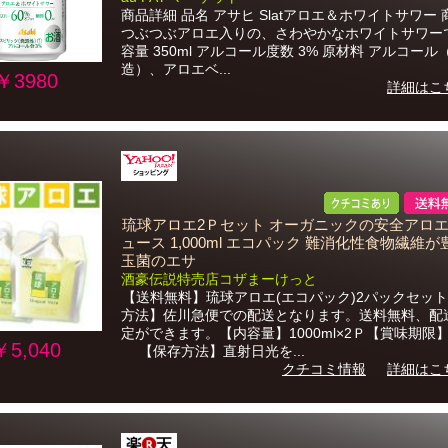
商品詳細 品名 アサヒ Slatアロエ＆ホワイトサワー
つぶつぶアロエ入りの、さわやかなホワイトサワー
容量 350ml アルコール度数 3% 原材料 アルコー
造）、アロエベ...
￥3980
詳細はこ
琉球アロエ2Ｐセット オーガニックの安全アロ
ュース 1,000ml エコパック 難消化性食物繊維が
玉菌のエサ
酒豪伝説特売店コザまーけっと
【送料無料】琉球アロエ(エコパック)2パックセッ
方法】佐川急便での配送となります。送料無料、配
定ができます。【内容量】1000ml×2Ｐ【賞味期限
￥5,040
【保存方法】直射日光を...
クチコミ情報
詳細はこ