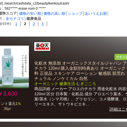
dir]../search/cashdata_c2/beauty/kenkou/cash/
2***** erase num 0 *****
標準スコア
│
価格の安い順
│
価格の高い順
│
ショップ
│
あいうえお順
│
択：
全カテゴリ
│
健康食品
全93件)
1
2
3
4
化粧水 無添加 オーガニックスタイルジャパン 
チカラ 120ml 購入金額別特典あり オーガニック
料 正規品 スキンケア ローション 敏感肌 肌荒れ 
チュラル ノンケミカル 自然
オーガニック 健康生活 むぎごころ
商品詳細 メーカー アロエのチカラ 用途化粧水 内容
￥3,630
120ml 区分 日本製・化粧品 成分 アロエベラ葉水
葉/茎水（シマ月桃）、グリセリン、コメ発酵液、
イント還元
1％
リーエキス、サトウキビエキ...
36
pt
詳細はこ