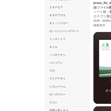
[erase_file_
エキナセア
[全ファイル数：58
ソート順：
キダチアロエ
カテゴリ選
31件～60件(
キャッツクロー
検索条件：
セントジョーンズワート
トンカットリ
ネトル
ノコギリヤシ
バレリアン
マカ
マリアアザミ
レモンバーム
ポ
ローズマリー
ウコン
高麗人参エキス