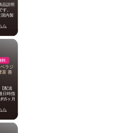
 商品説明
です。
ル（国内製
ちら
エベラジ
豊富 善
ト【配送
達日時指
】約5ヶ月
ちら