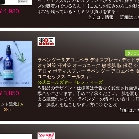
ッソリ！大人気アパレルブランドからついに解禁！
ズの吸着力でつるるん！【こんなお悩みの方にお勧
￥4,980
ポツが残っている・カミソリ負けをする・...
クチコミ情報
詳細はこ
ラベンダー＆アロエベラ デオスプレー / デオド
オイ対策 汗対策 オーガニック 敏感肌 脇 保湿 
アロマ ボディスプレー ラベンダー アロエベラ 
ユニセックス ニールズヤ...
公式ニールズヤードレメディーズ
※製品のデザイン・仕様等は予告なく変更され画像
￥3,850
場合がございます。予めご了承ください。 肌を潤
よる肌荒れを防ぐ。 ラベンダーの清々しい香り ◇
イント還元
1％
き、肌荒れを起こしやすい方に◇ ひと吹...
38
pt
詳細はこ