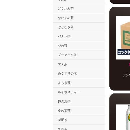
どくだみ茶
なたまめ茶
はとむぎ茶
バナバ茶
びわ茶
プーアール茶
マテ茶
めぐすりの木
ポ
よもぎ茶
ルイボスティー
柿の葉茶
桑の葉茶
減肥茶
黒豆茶