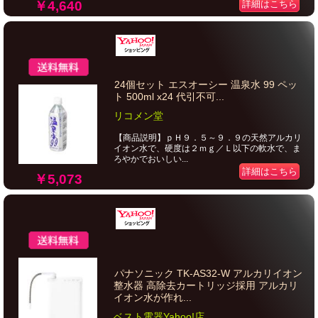
￥4,640
詳細はこちら
24個セット エスオーシー 温泉水 99 ペッ
ト 500ml x24 代引不可...
リコメン堂
【商品説明】ｐＨ９．５～９．９の天然アルカリ
イオン水で、硬度は２ｍｇ／Ｌ以下の軟水で、ま
ろやかでおいしい...
詳細はこちら
￥5,073
パナソニック TK-AS32-W アルカリイオン
整水器 高除去カートリッジ採用 アルカリ
イオン水が作れ...
ベスト電器Yahoo!店