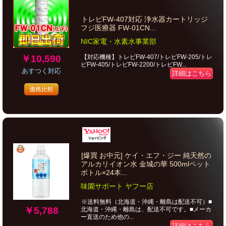
トレビFW-407対応 浄水器カートリッジ
フジ医療器 FW-01CN...
NIC家電・水素水事業部
￥10,590
【対応機種】トレビFW-407/トレビFW-205/トレ
ビFW-405/トレビFW-2200/トレビFW...
あすつく対応
詳細はこちら
価格比較
[爆買 お中元] ケイ・エフ・ジー 純天然の
アルカリイオン水 金城の華 500mlペット
ボトル×24本...
味園サポート ヤフー店
※送料無料（北海道・沖縄・離島は配送不可）■
￥5,788
北海道・沖縄・離島は、配送不可です。■メーカ
ー直送のため他の...
詳細はこちら