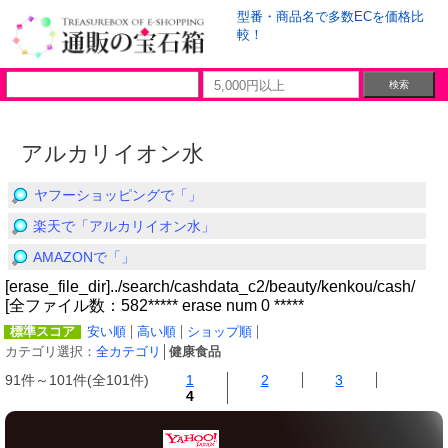
型番・商品名で多数ECを価格比
較！
アルカリイオン水
ヤフーショッピングで「」
楽天で「アルカリイオン水」
AMAZONで「」
[erase_file_dir]../search/cashdata_c2/beauty/kenkou/cash/
[全ファイル数：582***** erase num 0 *****
標準スコア
安い順
高い順
ショップ順
カテゴリ選択：
全カテゴリ
│
健康食品
91件～101件(全101件)
1
2
3
4