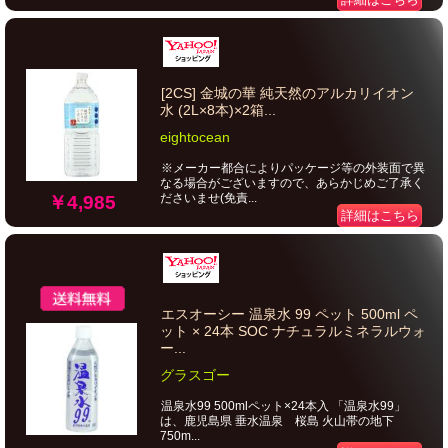
[2CS] 金城の華 純天然のアルカリイオン
水 (2L×8本)×2箱...
eightocean
※メーカー都合によりパッケージ等の外装面で異
なる場合がございますので、あらかじめご了承く
ださいませ(免責...
￥4,985
詳細はこちら
エスオーシー 温泉水 99 ペット 500ml ペ
ット × 24本 SOC ナチュラルミネラルウォ
ー...
グラスゴー
温泉水99 500mlペット×24本入 「温泉水99」
は、鹿児島県 垂水温泉 桜島 火山帯の地下
750m...