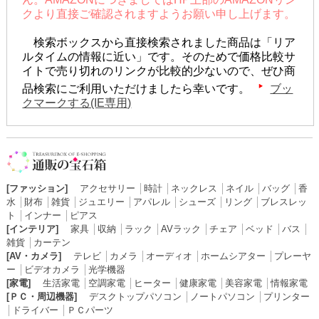
クより直接ご確認されますようお願い申し上げます。
検索ボックスから直接検索されました商品は「リア
ルタイムの情報に近い」です。そのためで価格比較サ
イトで売り切れのリンクが比較的少ないので、ぜひ商
品検索にご利用いただけましたら幸いです。
ブッ
クマークする(IE専用)
[ファッション]
アクセサリー
│
時計
│
ネックレス
│
ネイル
│
バッグ
│
香
水
│
財布
│
雑貨
│
ジュエリー
│
アパレル
│
シューズ
│
リング
│
ブレスレッ
ト
│
インナー
│
ピアス
[インテリア]
家具
│
収納
│
ラック
│
AVラック
│
チェア
│
ベッド
│
バス
│
雑貨
│
カーテン
[AV・カメラ]
テレビ
│
カメラ
│
オーディオ
│
ホームシアター
│
プレーヤ
ー
│
ビデオカメラ
│
光学機器
[家電]
生活家電
│
空調家電
│
ヒーター
│
健康家電
│
美容家電
│
情報家電
[ＰＣ・周辺機器]
デスクトップパソコン
│
ノートパソコン
│
プリンター
│
ドライバー
│
ＰＣパーツ