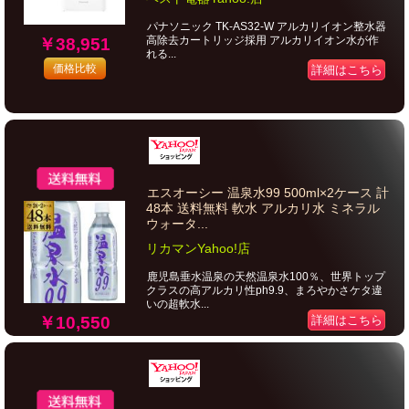
パナソニック TK-AS32-W アルカリイオン整水器
高除去カートリッジ採用 アルカリイオン水が作
￥38,951
れる...
価格比較
詳細はこちら
エスオーシー 温泉水99 500ml×2ケース 計
48本 送料無料 軟水 アルカリ水 ミネラル
ウォータ...
リカマンYahoo!店
鹿児島垂水温泉の天然温泉水100％、世界トップ
クラスの高アルカリ性ph9.9、まろやかさケタ違
いの超軟水...
￥10,550
詳細はこちら