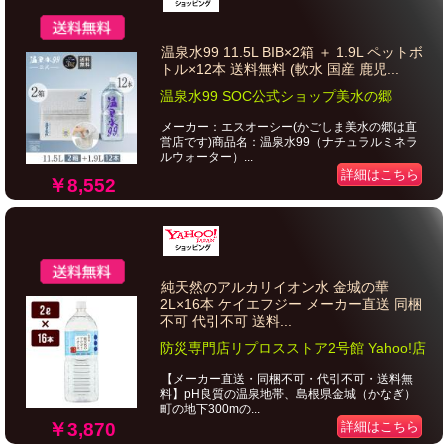
温泉水99 11.5L BIB×2箱 ＋ 1.9L ペットボ
トル×12本 送料無料 (軟水 国産 鹿児...
温泉水99 SOC公式ショップ美水の郷
メーカー：エスオーシー(かごしま美水の郷は直
営店です)商品名：温泉水99（ナチュラルミネラ
ルウォーター）...
詳細はこちら
￥8,552
純天然のアルカリイオン水 金城の華
2L×16本 ケイエフジー メーカー直送 同梱
不可 代引不可 送料...
防災専門店リプロスストア2号館 Yahoo!店
【メーカー直送・同梱不可・代引不可・送料無
料】pH良質の温泉地帯、島根県金城（かなぎ）
町の地下300mの...
￥3,870
詳細はこちら