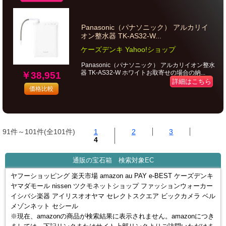
Panasonic（パナソニック） アルカリイ
オン整水器 TK-AS32-W...
ケーズデンキ Yahoo!ショップ
Panasonic（パナソニック） アルカリイオン整水
器 TK-AS32-W ホワイトお取寄せの場合の納...
￥38,951
詳細はこちら
価格比較
91件～101件(全101件)
1
2
3
4
通販の宝石箱 検索対象EC
ヤフーショッピング 楽天市場 amazon au PAY e-BEST ケーズデンキ
ヤマダモール nissen ツクモネットショップ ファッションウォーカー
イシバシ楽器 アイリスオオヤマ セレクトスクエア ビックカメラ ベル
メゾンネット セシール
※現在、amazonの商品が検索結果に表示されません。amazonにつき