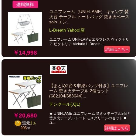
ユニフレーム（UNIFLAME） キャンプ 焚
火台 テーブル トートバッグ 焚き火ベース
solo エン...
L-Breath Yahoo!店
ユニフレーム UNIFLAME エルブレス ヴィクトリ
ア ビクトリア Victoria L-Breath...
詳細はこちら
￥14,998
【まとめ2台＆収納バッグ付き】ユニフレ
ーム 焚き火テーブル 2個セット
(682104/683644)...
テンクール(.QL)
★ UNIFLAME ユニフレーム 焚き火テーブル2個と
￥20,680
焚き火テーブルトート モスグリーンのセット ■
ユ...
P
還元
1％
詳細はこちら
206
pt