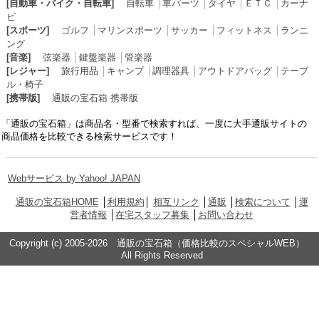
[自動車・バイク・自転車]
自転車
│
車パーツ
│
タイヤ
│
ＥＴＣ
│
カーナ
ビ
[スポーツ]
ゴルフ
│
マリンスポーツ
│
サッカー
│
フィットネス
│
ランニ
ング
[音楽]
弦楽器
│
鍵盤楽器
│
管楽器
[レジャー]
旅行用品
│
キャンプ
│
調理器具
│
アウトドアバッグ
│
テーブ
ル・椅子
[携帯版]
通販の宝石箱 携帯版
「通販の宝石箱」は商品名・型番で検索すれば、一度に大手通販サイトの
商品価格を比較できる検索サービスです！
Webサービス by Yahoo! JAPAN
通販の宝石箱HOME
│
利用規約
│
相互リンク
│
通販
│
検索について
│
運
営者情報
│
在宅スタッフ募集
│
お問い合わせ
Copyright (c) 2005-2026 通販の宝石箱（価格比較のスペシャルWEB）
All Rights Reserved