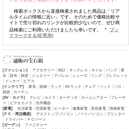
検索ボックスから直接検索されました商品は「リア
ルタイムの情報に近い」です。そのためで価格比較サ
イトで売り切れのリンクが比較的少ないので、ぜひ商
品検索にご利用いただけましたら幸いです。
ブッ
クマークする(IE専用)
[ファッション]
アクセサリー
│
時計
│
ネックレス
│
ネイル
│
バッグ
│
香
水
│
財布
│
雑貨
│
ジュエリー
│
アパレル
│
シューズ
│
リング
│
ブレスレット
│
インナー
│
ピアス
[インテリア]
家具
│
収納
│
ラック
│
AVラック
│
チェア
│
ベッド
│
バス
│
雑貨
│
カーテン
[AV・カメラ]
テレビ
│
カメラ
│
オーディオ
│
ホームシアター
│
プレーヤ
ー
│
ビデオカメラ
│
光学機器
[家電]
生活家電
│
空調家電
│
ヒーター
│
健康家電
│
美容家電
│
情報家電
[ＰＣ・周辺機器]
デスクトップパソコン
│
ノートパソコン
│
プリンター
│
ドライバー
│
ＰＣパーツ
[ガーデン]
ファニチャー