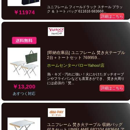
ユニフレーム フィールドラック スチール ブラッ
ク ＆ トート バッグ 611616 683668...
￥11974
詳細はこちら
[即納在庫品] ユニフレーム 焚き火テーブル
2台＋トートセット 769959...
ホームセンターバローYahoo!店
熱・キズ・汚れに強い！火にかけたダッチオーブ
ンやフライパンなども直置きができ、 焚き火周り
には必須の「焚...
￥13,200
詳細はこちら
あすつく対応
ユニフレーム 焚き火テーブル 収納バッグ
付きセット UNIFLAME 682104 683644 ア