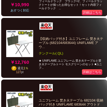
フィールドラック ブラック×2、フィールドラッ
￥10,990
クトートが揃ったお得なセット！セット内容フィ
ールドラック ...
あすつく対応
詳細はこちら
【収納バッグ付き】ユニフレーム 焚き火テ
ーブル (682104/683644) UNIFLAME ア
ウ...
テンクール(.QL)
★ UNIFLAME ユニフレーム 焚き火テーブルと焚
￥12,760
き火テーブルトート モスグリーンのセット ■ユニ
フ...
P
還元
1％
詳細はこちら
127
pt
ユニフレーム 焚き火テーブル 682104 収納
バッグ付き UNIFLAME 683644 アウトド