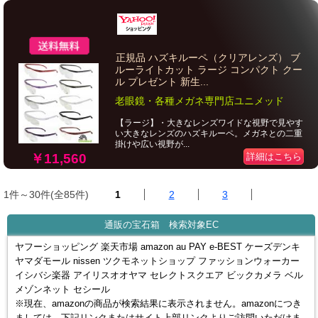
正規品 ハズキルーペ（クリアレンズ） ブ
ルーライトカット ラージ コンパクト クー
ル プレゼント 新生...
老眼鏡・各種メガネ専門店ユニメッド
【ラージ】・大きなレンズワイドな視野で見やす
い大きなレンズのハズキルーペ。メガネとの二重
掛けや広い視野が...
詳細はこちら
￥11,560
1件～30件(全85件)
1
2
3
通販の宝石箱 検索対象EC
ヤフーショッピング 楽天市場 amazon au PAY e-BEST ケーズデンキ
ヤマダモール nissen ツクモネットショップ ファッションウォーカー
イシバシ楽器 アイリスオオヤマ セレクトスクエア ビックカメラ ベル
メゾンネット セシール
※現在、amazonの商品が検索結果に表示されません。amazonにつき