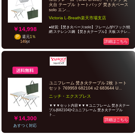
火台 テーブル トートバッグ 焚き火ベース
solo エン...
Victoria L-Breath楽天市場支店
●材質:【焚き火ベースsolo】フレーム/炉/フック/焼
￥14,998
網:ステレンス鋼 【焚き火テーブル】天板:ステレ...
P
還元
1％
詳細はこちら
149
pt
ユニフレーム 焚き火テーブル 2枚 トート
セット 769959 682104 x2 683644 U...
ニッチ・エクスプレス
▼▼▼セット内容▼▼▼ユニフレーム 焚き火テー
ブル[682104]×2ユニフレーム 焚き火テーブル
ト...
￥14,300
詳細はこちら
あすつく対応