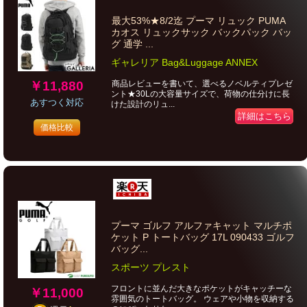
最大53%★8/2迄 プーマ リュック PUMA
カオス リュックサック バックパック バッ
グ 通学 ...
ギャレリア Bag&Luggage ANNEX
商品レビューを書いて、選べるノベルティプレゼ
￥11,880
ント★30Lの大容量サイズで、荷物の仕分けに長
あすつく対応
けた設計のリュ...
詳細はこちら
価格比較
プーマ ゴルフ アルファキャット マルチポ
ケット P トートバッグ 17L 090433 ゴルフ
バッグ...
スポーツ プレスト
フロントに並んだ大きなポケットがキャッチーな
￥11,000
雰囲気のトートバッグ。 ウェアや小物を収納する