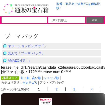
型番・商品名で多数ECを価格比
較！
プーマ バッグ
ヤフーショッピングで「」
楽天で「プーマ バッグ」
AMAZONで「」
[erase_file_dir]../search/cashdata_c2/leasure/outdoorbag/cash
[全ファイル数：172***** erase num 0 *****
標準スコア
安い順
高い順
ショップ順
カテゴリ選択：
全カテゴリ
│
アウトドアバッグ
1件～30件(全95件)
1
2
3
4