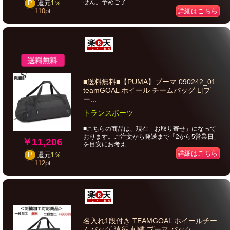
せん。予めご了...
P
還元
1％
詳細はこちら
110
pt
■送料無料■【PUMA】プーマ 090242_01
teamGOAL ホイール チームバッグ L[プ
ー...
トランスポーツ
■こちらの商品は、現在「お取り寄せ」になって
おります。ご注文から発送まで「2から5営業日」
￥11,206
を目安にお考え...
詳細はこちら
P
還元
1％
112
pt
名入れ1段付き TEAMGOAL ホイールチー
ムバッグ 遠征 刺繍 プーマ バック