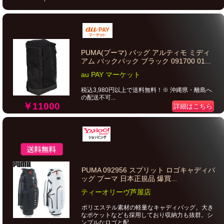
PUMA(プーマ) バッグ アルティモ ミディ
アム バックパック ブラック 091700 01...
au PAY マーケット
税込3,980円以上で送料無料！※ 沖縄県・離島へ
の配送不可...
￥11000
詳細はこちら
PUMA 092956 スプリット ロゴキャディバ
ッグ プーマ 日本正規品 爆買...
ティーオリーヴ芦屋店
ポリエステル素材の軽量なキャディバッグ。大き
なポケットなども採用しており収納力も抜群。シ
ンプルなロゴと配...