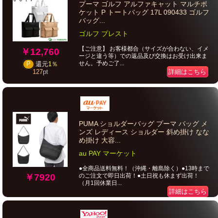
プーマ ゴルフ アルファキャット マルチポ
ケット P トートバッグ 17L 090433 ゴルフ
バッグ...
ゴルフ プレスト
【ご注意】 お客様都合（サイズが合わない、イメ
￥12,760
ージと違う等）での返品及び交換はお受け出来ま
せん。予めご了...
P
還元
1％
詳細はこちら
127
pt
PUMA ショルダーバッグ プーマ バッグ メ
ンズ レディース ショルダー 斜め掛け なな
め掛け 大容...
au PAY マーケット
●全商品送料無料！（沖縄・離島除く）●13時まで
のご注文で即日出荷！●土日祝も休まず出荷！
￥7920
（月1回休業日...
詳細はこちら