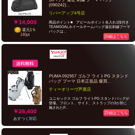
(090242)...
リバーアップ4号店
￥14,000
商品ポイント■ アピールポイント名入れ1段付き
TEAMGOALホイールチームバッグ遠征刺繍プーマ
P
還元
1％
バックは...
140
pt
詳細はこちら
PUMA 092957 ゴルフ ライトPG スタンド
バッグ プーマ 日本正規品 爆買...
ティーオリーヴ芦屋店
ユニセックス ゴルフ ライトPG スタンドバッグが
登場。フロント、サイド、ストラップの3か所に
施されたP...
￥26,400
詳細はこちら
あすつく対応