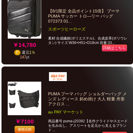
【8/1限定 全品ポイント15倍】 プーマ
PUMA サッカー トロ―リー バッグ
072373 01...
スポーツヒーローズ
素材:合成繊維(ポリエステル)、合成皮革(ポリウレ
タン) サイズ:W36×H51×D18cm 容量:33...
￥14,780
詳細はこちら
P
還元
1％
147
pt
PUMA プーマ バッグ ショルダーバッグ メ
ンズ レディース 斜め掛け 大人 軽量 舟形
アクロス ...
au PAY マーケット
￥7100
商品番号 puma-j20392【名作クライドやスエード
を生み出し、アスリートを足元から支えるブラン
価格比較
ド ...