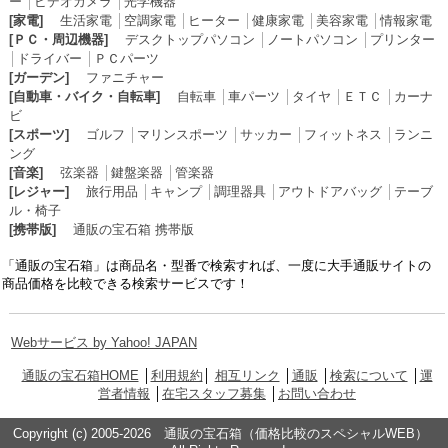
ー
│
ビデオカメラ
│
光学機器
[家電]
生活家電
│
空調家電
│
ヒーター
│
健康家電
│
美容家電
│
情報家電
[ＰＣ・周辺機器]
デスクトップパソコン
│
ノートパソコン
│
プリンター
│
ドライバー
│
ＰＣパーツ
[ガーデン]
ファニチャー
[自動車・バイク・自転車]
自転車
│
車パーツ
│
タイヤ
│
ＥＴＣ
│
カーナ
ビ
[スポーツ]
ゴルフ
│
マリンスポーツ
│
サッカー
│
フィットネス
│
ランニ
ング
[音楽]
弦楽器
│
鍵盤楽器
│
管楽器
[レジャー]
旅行用品
│
キャンプ
│
調理器具
│
アウトドアバッグ
│
テーブ
ル・椅子
[携帯版]
通販の宝石箱 携帯版
「通販の宝石箱」は商品名・型番で検索すれば、一度に大手通販サイトの
商品価格を比較できる検索サービスです！
Webサービス by Yahoo! JAPAN
通販の宝石箱HOME
│
利用規約
│
相互リンク
│
通販
│
検索について
│
運
営者情報
│
在宅スタッフ募集
│
お問い合わせ
Copyright (c) 2005-2026 通販の宝石箱（価格比較のスペシャルWEB）