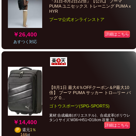
『31日‐8月2日22倍』【公式】 プーマ
PUMA ユニセックス トレーニング PUMA x
HYR
プーマ公式オンラインストア
￥26,400
詳細はこちら
あすつく対応
【8月1日 最大4％OFFクーポン＆P最大10
倍】 プーマ PUMA サッカー トロ―リー バ
ッグ 0...
ゴトウスポーツ(SPG-SPORTS)
素材:合成繊維(ポリエステル)、合成皮革(ポリウレ
タン) サイズ:W36×H51×D18cm 容量:33...
￥14,400
詳細はこちら
P
還元
1％
144
pt