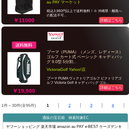
au PAY マーケット
税込3,980円以上で送料無料！※ 沖縄県・離島へ
の配送不可...
￥11000
詳細はこちら
プーマ（PUMA）（メンズ、レディース）
ゴルフ カート式 ベーシック キャディバッ
グ 9.0型 5分割...
VictoriaGolf Yahoo!店
プーマ PUMA ヴィクトリアゴルフ ビクトリアゴ
ルフ Victoria Golf キャディバッグ ゴル...
詳細はこちら
￥19,900
1件～30件(全95件)
1
2
3
4
通販の宝石箱 検索対象EC
ヤフーショッピング 楽天市場 amazon au PAY e-BEST ケーズデンキ