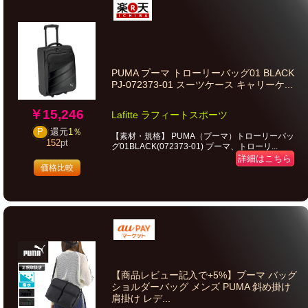
PUMA プーマ トローリーバッグ01 BLACK
PJ-072373-01 スーツケース キャリーケ...
￥15,246
Lafitte ラフィートスポーツ
P
還元
1％
【素材・規格】 PUMA（プーマ）トローリーバッ
152
pt
グ01BLACK(072373-01) プーマ、トローリ...
詳細はこちら
価格比較
【商品レビュー記入で+5%】プーマ バッグ
ショルダーバッグ メンズ PUMA 斜め掛け
肩掛け レデ...