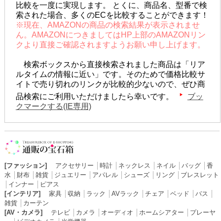
比較を一度に実現します。 とくに、商品名、型番で検
索された場合、多くのECを比較することができます！
※現在、AMAZONの商品の検索結果が表示されませ
ん。AMAZONにつきましてはHP上部のAMAZONリン
クより直接ご確認されますようお願い申し上げます。
検索ボックスから直接検索されました商品は「リア
ルタイムの情報に近い」です。そのためで価格比較サ
イトで売り切れのリンクが比較的少ないので、ぜひ商
品検索にご利用いただけましたら幸いです。
ブッ
クマークする(IE専用)
[ファッション]
アクセサリー
│
時計
│
ネックレス
│
ネイル
│
バッグ
│
香
水
│
財布
│
雑貨
│
ジュエリー
│
アパレル
│
シューズ
│
リング
│
ブレスレット
│
インナー
│
ピアス
[インテリア]
家具
│
収納
│
ラック
│
AVラック
│
チェア
│
ベッド
│
バス
│
雑貨
│
カーテン
[AV・カメラ]
テレビ
│
カメラ
│
オーディオ
│
ホームシアター
│
プレーヤ