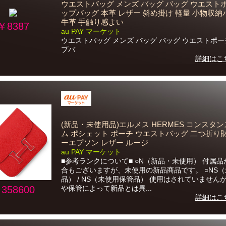
ウエストバッグ メンズ バッグ バッグ ウエスト
ップバッグ 本革 レザー 斜め掛け 軽量 小物収納
牛革 手触り感よい
￥8387
au PAY マーケット
ウエストバッグ メンズ バッグ バッグ ウエストポー
プバ
詳細はこ
(新品・未使用品)エルメス HERMES コンスタン
ム ポシェット ポーチ ウエストバッグ 二つ折り
ーエプソン レザー ルージ
au PAY マーケット
■参考ランクについて■ ○N（新品・未使用） 付属
合もございますが、未使用の新品商品です。 ○NS
品） / NS（未使用保管品） 使用はされていません
358600
や保管によって新品とは異...
詳細はこ