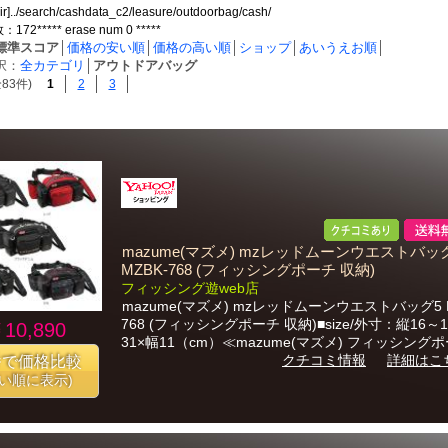
dir]../search/cashdata_c2/leasure/outdoorbag/cash/
2***** erase num 0 *****
標準スコア
│
価格の安い順
│
価格の高い順
│
ショップ
│
あいうえお順
│
択：
全カテゴリ
│
アウトドアバッグ
83件)
1
2
3
mazume(マズメ) mzレッドムーンウエストバッ
MZBK-768 (フィッシングポーチ 収納)
フィッシング遊web店
mazume(マズメ) mzレッドムーンウエストバッグ5 M
768 (フィッシングポーチ 収納)■size/外寸：縦16～1
10,890
31×幅11（cm）≪mazume(マズメ) フィッシングポー
クチコミ情報
詳細はこ
番で価格比較
安い順に表示)