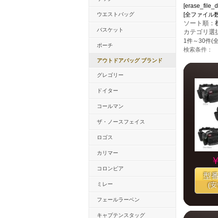
[erase_file_
ウエストバッグ
[全ファイル数：17
ソート順：
バスケット
カテゴリ選
1件～30件(全
ポーチ
検索条件：
アウトドアバッグ ブランド
グレゴリー
ドイター
コールマン
ザ・ノースフェイス
ロゴス
カリマー
￥
コロンビア
型
ミレー
(
フェールラーベン
キャプテンスタッグ