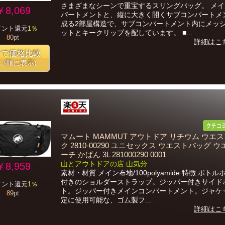
さまざまなシーンで重宝するスリングバッグ。 メ
￥8,069
パートメントと、縦に大きく開くサブコンパートメ
成る2部屋構造で、サブコンパートメント内にメッ
イント還元
1％
ットとキークリップを配しています。 ■...
80
pt
詳細はこ
番で価格比較
安い順に表示)
マムート MAMMUT アウトドア リチウム ウエ
ク 2810-00290 ユニセックス ウエストバッグ 
ーチ かばん 3L 281000290 0001
山とアウトドアの店 山気分
￥8,959
素材・材質:メイン布地/100polyamide 特徴:ボト
付きのショルダーストラップ。ジッパー付きサイド
イント還元
1％
ト。ジッパー付きメインコンパートメント。ジャケ
89
pt
定に使用可能な、ゴム製フ...
詳細はこ