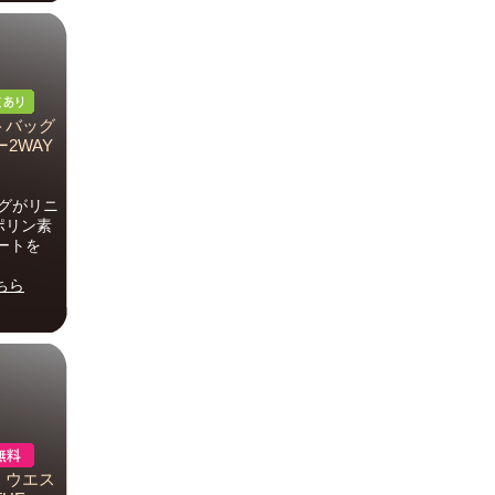
ストバッグ
ー2WAY
バッグがリニ
ポリン素
ートを
ちら
 ウエス