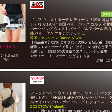
ゴルフ ウエストポーチ レディース 大容量 薄型 
しゃれ かわいい 韓国 ベルトバッグ ゴルフ 小物
ポーツバッグ ウエストバッグ ゴルフボール収納
能 ベルト付き マルチポケット ...
韓国ファッション-Dazzle-ダズル-
【商品番号】8296 ゴルフ女子の映える新定番！韓
￥7,500
能派ウエストポーチで差をつける。 今っぽさと実
ね備えた、韓国発の大容量ウエストポーチが登場！
イント還元
1％
やティー、ゴルフボールなどをすっき...
75
pt
詳細はこ
フレッドペリー ウエストポーチ ウエストバッグ 
先行予約」「FRED PERRY/フレッドペリー」 
ル ナイロン クロスボディバッグ レディース メ
ZOZOTOWN Yahoo!店
ZOZO問い合わせ番号:108153021ショップ:JEANS