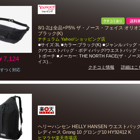
8/1-2は全品+P5% ザ・ノース・フェイス オリオン 
ブラック(K)
ナチュラム Yahoo!ショッピング店
■サイズ:3L ■カラー:ブラック(K) ■ジャンル:バッ
ク/ウエストバッグ・ボディバッグ/ウエストバッグ
トポーチ ■メーカー: THE NORTH FACE(ザ・ノ
￥7,124
イス)...
クチコミ情報
詳細はこ
すつく対応
ヘリーハンセン HELLY HANSEN ウエストバッ
レディース Grong 10 グロング10 HY92412 K
ヒマラヤ楽天市場店