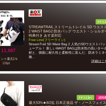
STREAMTRAIL ストリームトレイル SD ウエ
2 WAIST BAG2 防水バッグ ウエスト・ショルダ
特典付き あす楽対応
Free Line(フリーライン)
StreamTrail SD Waist Bag 2 人気のSDウエスト
ューアル！ 新しいWAIST BAGは防水性の高いター
11,687
材と、側面に耐久性と柔軟性に富んだ、防水ラミネ
施...
イント還元
1％
詳細はこ
116
pt
最大53%★8/2迄 日本正規品 ザ・ノースフェイス