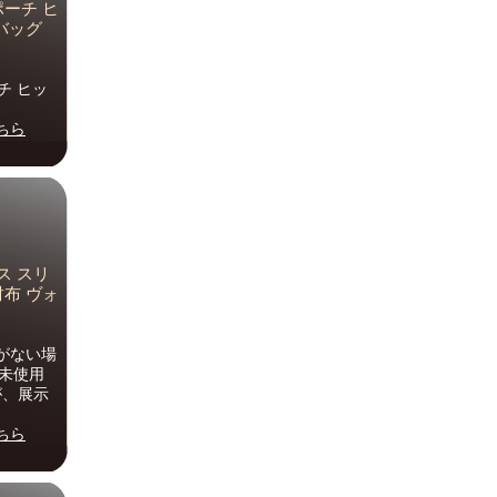
ポーチ ヒ
バッグ
チ ヒッ
ちら
ス スリ
財布 ヴォ
品がない場
（未使用
が、展示
ちら