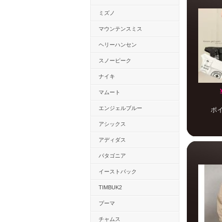
ミズノ
マウンテンスミス
ヘリーハンセン
スノーピーク
ナイキ
マムート
エンジェルブルー
ポ
アシックス
アディダス
パタゴニア
イーストパック
TIMBUK2
プーマ
チャムス