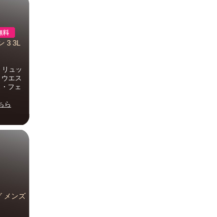
3 3L
グ・リュッ
・ウエス
ース・フェ
ちら
グ メンズ