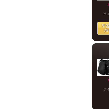
ポ
型
(
ポ