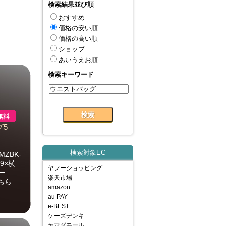
検索結果並び順
おすすめ
価格の安い順
価格の高い順
ショップ
あいうえお順
検索キーワード
グ5
検索対象EC
ZBK-
9×横
ヤフーショッピング
...
楽天市場
ちら
amazon
au PAY
e-BEST
ケーズデンキ
ヤマダモール