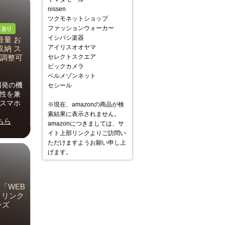
nissen
ツクモネットショップ
ファッションウォーカー
イシバシ楽器
軽量 お
アイリスオオヤマ
収納 ス
セレクトスクエア
 調整可
ビックカメラ
ベルメゾンネット
国発の機
セシール
用性を兼
 スマホ
※現在、amazonの商品が検
索結果に表示されません。
ちら
amazonにつきましては、サ
イト上部リンクよりご訪問い
ただけますようお願い申し上
げます。
「WEB
クリンク
ンズ