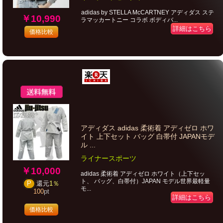
adidas by STELLA McCARTNEY アディダス ステ
￥10,990
ラマッカートニー コラボ ボディバ...
詳細はこちら
価格比較
アディダス adidas 柔術着 アディゼロ ホワ
イト 上下セット バッグ 白帯付 JAPANモデ
ル ...
ライナースポーツ
￥10,000
adidas 柔術着 アディゼロ ホワイト（上下セッ
ト、 バッグ、白帯付）JAPAN モデル世界最軽量
P
還元
1％
モ...
100
pt
詳細はこちら
価格比較