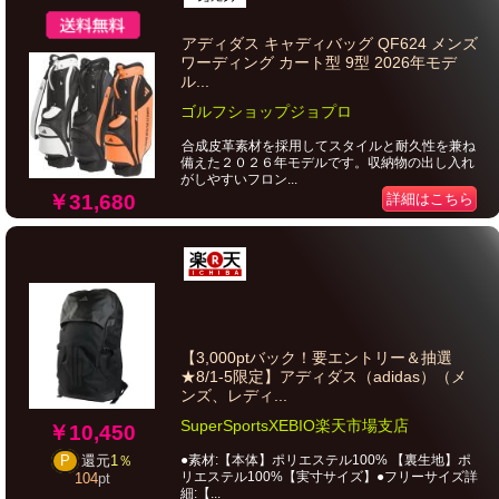
アディダス キャディバッグ QF624 メンズ
ワーディング カート型 9型 2026年モデ
ル...
ゴルフショップジョプロ
合成皮革素材を採用してスタイルと耐久性を兼ね
備えた２０２６年モデルです。収納物の出し入れ
がしやすいフロン...
詳細はこちら
￥31,680
【3,000ptバック！要エントリー＆抽選
★8/1-5限定】アディダス（adidas）（メ
ンズ、レディ...
SuperSportsXEBIO楽天市場支店
￥10,450
●素材:【本体】ポリエステル100% 【裏生地】ポ
P
還元
1％
リエステル100%【実寸サイズ】●フリーサイズ詳
104
pt
細:【...