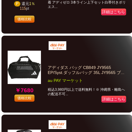
着 アディゼロ 3本ライン上下セット白帯付きポリ
P
還元
1％
エス...
115
pt
詳細はこちら
価格比較
アディダス バッグ CB849 JY9565
EP/Syst.ダッフルバッグ 35L JY9565 ブ...
au PAY マーケット
￥7680
税込3,980円以上で送料無料！※ 沖縄県・離島へ
の配送不可...
価格比較
詳細はこちら