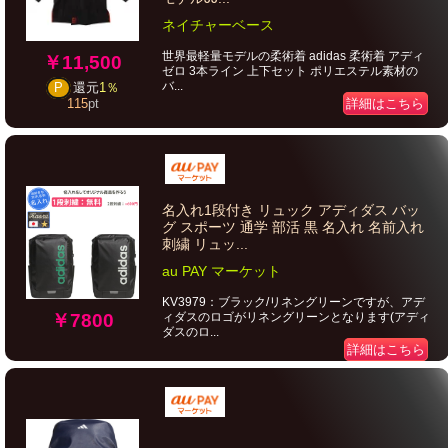
ネイチャーベース
世界最軽量モデルの柔術着 adidas 柔術着 アディ
￥11,500
ゼロ 3本ライン 上下セット ポリエステル素材の
バ...
P
還元
1％
詳細はこちら
115
pt
名入れ1段付き リュック アディダス バッ
グ スポーツ 通学 部活 黒 名入れ 名前入れ
刺繍 リュッ...
au PAY マーケット
KV3979：ブラック/リネングリーンですが、アデ
ィダスのロゴがリネングリーンとなります(アディ
￥7800
ダスのロ...
詳細はこちら