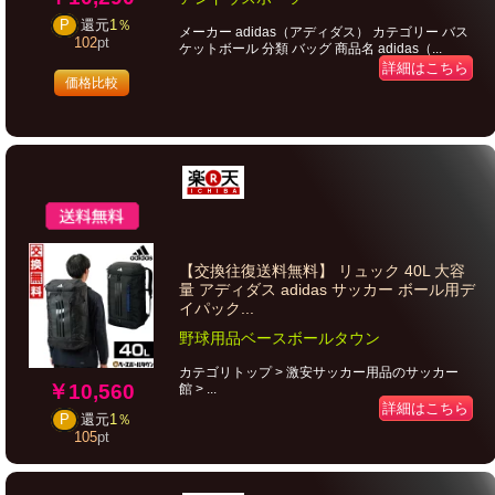
P
還元
1％
メーカー adidas（アディダス） カテゴリー バス
102
pt
ケットボール 分類 バッグ 商品名 adidas（...
詳細はこちら
価格比較
【交換往復送料無料】 リュック 40L 大容
量 アディダス adidas サッカー ボール用デ
イパック...
野球用品ベースボールタウン
カテゴリトップ > 激安サッカー用品のサッカー
￥10,560
館 > ...
詳細はこちら
P
還元
1％
105
pt