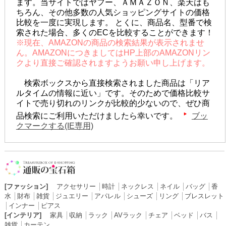
ます。当サイトではヤフー、ＡＭＡＺＯＮ、楽天はも
ちろん、その他多数の人気ショッピングサイトの価格
比較を一度に実現します。 とくに、商品名、型番で検
索された場合、多くのECを比較することができます！
※現在、AMAZONの商品の検索結果が表示されませ
ん。AMAZONにつきましてはHP上部のAMAZONリン
クより直接ご確認されますようお願い申し上げます。
検索ボックスから直接検索されました商品は「リア
ルタイムの情報に近い」です。そのためで価格比較サ
イトで売り切れのリンクが比較的少ないので、ぜひ商
品検索にご利用いただけましたら幸いです。
ブッ
クマークする(IE専用)
[ファッション]
アクセサリー
│
時計
│
ネックレス
│
ネイル
│
バッグ
│
香
水
│
財布
│
雑貨
│
ジュエリー
│
アパレル
│
シューズ
│
リング
│
ブレスレット
│
インナー
│
ピアス
[インテリア]
家具
│
収納
│
ラック
│
AVラック
│
チェア
│
ベッド
│
バス
│
雑貨
│
カーテン