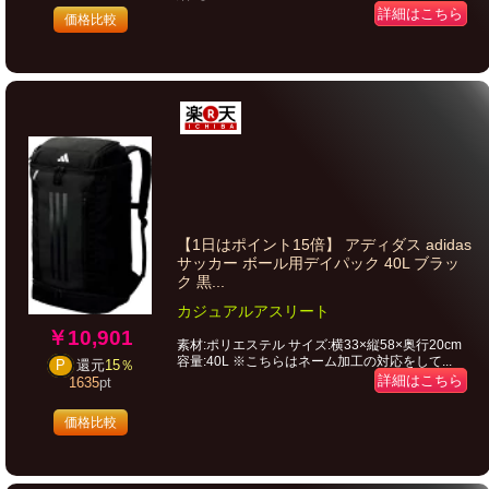
詳細はこちら
価格比較
【1日はポイント15倍】 アディダス adidas
サッカー ボール用デイパック 40L ブラッ
ク 黒...
カジュアルアスリート
￥10,901
素材:ポリエステル サイズ:横33×縦58×奥行20cm
容量:40L ※こちらはネーム加工の対応をして...
P
還元
15％
詳細はこちら
1635
pt
価格比較