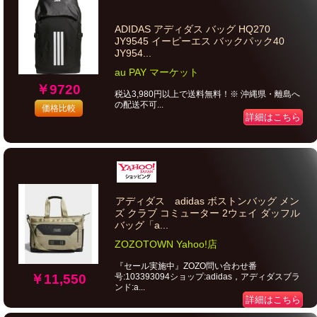
ADIDAS アディダス バッグ HQ270
JY9545 イーピーエス バックパック40
JY954...
au PAY マーケット
￥9720
税込3,980円以上で送料無料！※ 沖縄県・離島へ
の配送不可...
価格比較
詳細はこちら
アディダス adidas ボストンバッグ メン
ズ クラブ コミューター 2ウェイ ダッフル
バッグ「a...
ZOZOTOWN Yahoo!店
『セール実施中』ZOZO問い合わせ番
号:103393094ショップ:adidas，アディダスブラ
￥11,550
ンド:a...
詳細はこちら