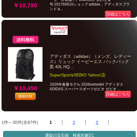
号:101760610ショップ:adidas，アディダスブラ
￥10,780
ンド:a...
詳細はこちら
アディダス（adidas）（メンズ、レディー
ス）リュック イーピーエス バックパック
黒 40L HQ...
SuperSportsXEBIO Yahoo!店
2026年春夏モデル 2026ssmodel アディダス
￥10,450
ADIDAS スーパースポーツゼビオ ゼビオ ...
詳細はこちら
価格比較
1件～30件(全87件)
1
2
3
通販の宝石箱 検索対象EC