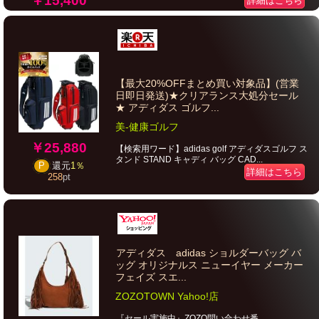
￥15,400
詳細はこちら
【最大20%OFFまとめ買い対象品】(営業
日即日発送)★クリアランス大処分セール
★ アディダス ゴルフ...
美-健康ゴルフ
￥25,880
【検索用ワード】adidas golf アディダスゴルフ ス
タンド STAND キャディ バッグ CAD...
P
還元
1％
詳細はこちら
258
pt
アディダス adidas ショルダーバッグ バ
ッグ オリジナルス ニューイヤー メーカー
フェイズ スエ...
ZOZOTOWN Yahoo!店
『セール実施中』ZOZO問い合わせ番