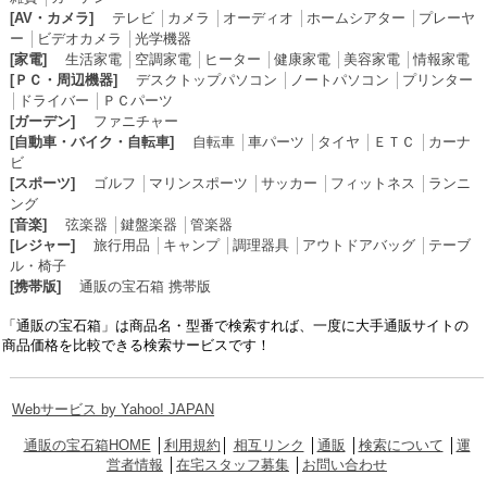
[AV・カメラ]
テレビ
│
カメラ
│
オーディオ
│
ホームシアター
│
プレーヤ
ー
│
ビデオカメラ
│
光学機器
[家電]
生活家電
│
空調家電
│
ヒーター
│
健康家電
│
美容家電
│
情報家電
[ＰＣ・周辺機器]
デスクトップパソコン
│
ノートパソコン
│
プリンター
│
ドライバー
│
ＰＣパーツ
[ガーデン]
ファニチャー
[自動車・バイク・自転車]
自転車
│
車パーツ
│
タイヤ
│
ＥＴＣ
│
カーナ
ビ
[スポーツ]
ゴルフ
│
マリンスポーツ
│
サッカー
│
フィットネス
│
ランニ
ング
[音楽]
弦楽器
│
鍵盤楽器
│
管楽器
[レジャー]
旅行用品
│
キャンプ
│
調理器具
│
アウトドアバッグ
│
テーブ
ル・椅子
[携帯版]
通販の宝石箱 携帯版
「通販の宝石箱」は商品名・型番で検索すれば、一度に大手通販サイトの
商品価格を比較できる検索サービスです！
Webサービス by Yahoo! JAPAN
通販の宝石箱HOME
│
利用規約
│
相互リンク
│
通販
│
検索について
│
運
営者情報
│
在宅スタッフ募集
│
お問い合わせ