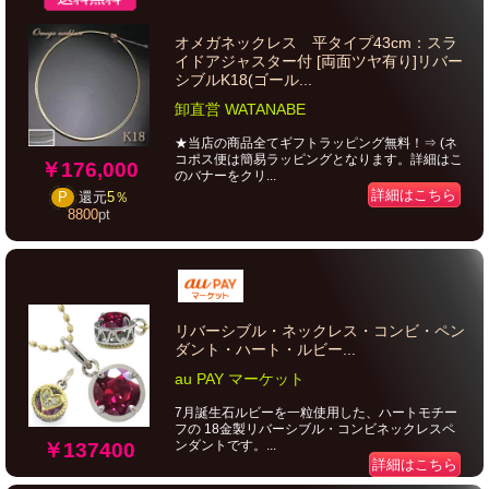
オメガネックレス 平タイプ43cm：スラ
イドアジャスター付 [両面ツヤ有り]リバー
シブルK18(ゴール...
卸直営 WATANABE
★当店の商品全てギフトラッピング無料！⇒ (ネ
コポス便は簡易ラッピングとなります。詳細はこ
￥176,000
のバナーをクリ...
詳細はこちら
P
還元
5％
8800
pt
リバーシブル・ネックレス・コンビ・ペン
ダント・ハート・ルビー...
au PAY マーケット
7月誕生石ルビーを一粒使用した、ハートモチー
フの 18金製リバーシブル・コンビネックレスペ
ンダントです。...
￥137400
詳細はこちら