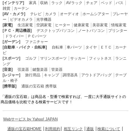
[インテリア]
家具
│
収納
│
ラック
│
AVラック
│
チェア
│
ベッド
│
バス
│
雑貨
│
カーテン
[AV・カメラ]
テレビ
│
カメラ
│
オーディオ
│
ホームシアター
│
プレーヤ
ー
│
ビデオカメラ
│
光学機器
[家電]
生活家電
│
空調家電
│
ヒーター
│
健康家電
│
美容家電
│
情報家電
[ＰＣ・周辺機器]
デスクトップパソコン
│
ノートパソコン
│
プリンター
│
ドライバー
│
ＰＣパーツ
[ガーデン]
ファニチャー
[自動車・バイク・自転車]
自転車
│
車パーツ
│
タイヤ
│
ＥＴＣ
│
カーナ
ビ
[スポーツ]
ゴルフ
│
マリンスポーツ
│
サッカー
│
フィットネス
│
ランニ
ング
[音楽]
弦楽器
│
鍵盤楽器
│
管楽器
[レジャー]
旅行用品
│
キャンプ
│
調理器具
│
アウトドアバッグ
│
テーブ
ル・椅子
[携帯版]
通販の宝石箱 携帯版
「通販の宝石箱」は商品名・型番で検索すれば、一度に大手通販サイトの
商品価格を比較できる検索サービスです！
Webサービス by Yahoo! JAPAN
通販の宝石箱HOME
│
利用規約
│
相互リンク
│
通販
│
検索について
│