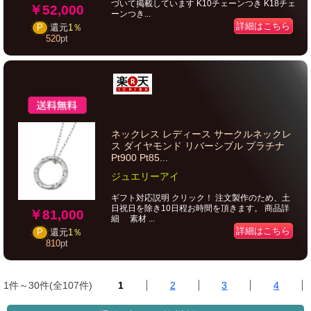
づいて掲載しています K10チェーンつき K18チェ
￥52,000
ーンつき...
詳細はこちら
P
還元
1％
520
pt
ネックレス レディース サークルネックレ
ス ダイヤモンド リバーシブル プラチナ
Pt900 Pt85...
ジュエリーアイ
ギフト対応説明 クリック！ 注文製作のため、土
日祝日を除き10日程お時間を頂きます。 商品詳
￥81,000
細 素材 ...
詳細はこちら
P
還元
1％
810
pt
1件～30件(全107件)
1
2
3
4