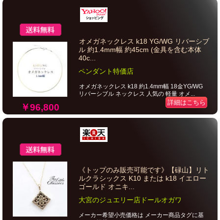
オメガネックレス k18 YG/WG リバーシブ
ル 約1.4mm幅 約45cm (金具を含む本体
40c...
ペンダント特価店
オメガネックレス k18 約1.4mm幅 18金YG/WG
リバーシブル ネックレス 人気の 軽量 オメ...
詳細はこちら
￥96,800
《トップのみ販売可能です》【碌山】リト
ルクラシックス K10 または k18 イエロー
ゴールド オニキ...
大宮のジュエリー店ドールオガワ
メーカー希望小売価格は メーカー商品タグに基