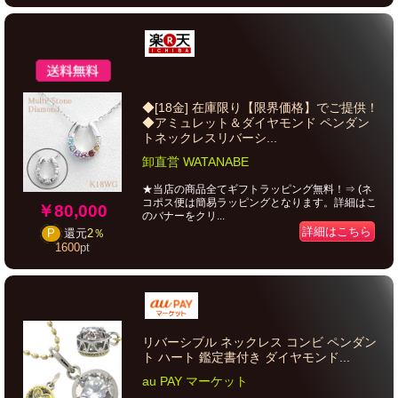
◆[18金] 在庫限り【限界価格】でご提供！
◆アミュレット＆ダイヤモンド ペンダン
トネックレスリバーシ...
卸直営 WATANABE
★当店の商品全てギフトラッピング無料！⇒ (ネ
コポス便は簡易ラッピングとなります。詳細はこ
￥80,000
のバナーをクリ...
詳細はこちら
P
還元
2％
1600
pt
リバーシブル ネックレス コンビ ペンダン
ト ハート 鑑定書付き ダイヤモンド...
au PAY マーケット