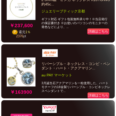
約45c...
ジュエリーブティック京都
ギフト対応 ギフト包装無料承り中！※当店発行
の保証書付き ※お使いのパソコンのモニターの
￥237,600
発色などにより、...
詳細はこちら
P
還元
1％
2376
pt
リバーシブル・ネックレス・コンビ・ペン
ダント・ハート・アクアマリン...
au PAY マーケット
3月誕生石アクアマリンを一粒使用した、ハート
モチーフの18金製リバーシブル・コンビネックレ
スペンダントで...
￥163900
詳細はこちら