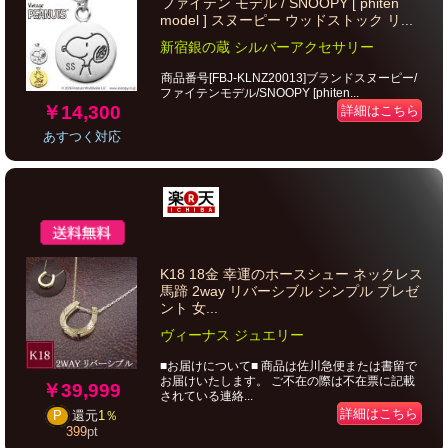
ファイテン モデル / SNOOPY [ phiten
model ] スヌーピー ウッドストック リ...
新宿銀の蔵 シルバーアクセサリー
商品番号[FBJ-KLNZ20013]ブランドスヌーピー/
ファイテンモデル/SNOOPY [phiten...
￥14,300
詳細はこちら
あすつく対応
K18 18金 幸運のホースシュー ネックレス
馬蹄 2way リバーシブル シンプル プレゼ
ント 女...
ヴィーナス ジュエリー
■お届けについて■ 商品は佐川急便または書留で
お届けいたします。 ご不在の際は不在票に記載
￥39,999
されている連絡...
詳細はこちら
P
還元
1％
399
pt