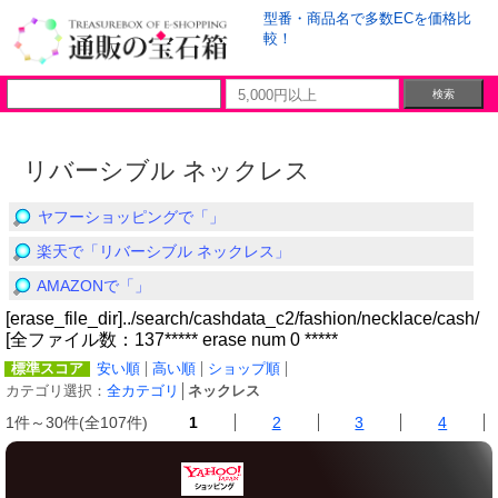
型番・商品名で多数ECを価格比
較！
リバーシブル ネックレス
ヤフーショッピングで「」
楽天で「リバーシブル ネックレス」
AMAZONで「」
[erase_file_dir]../search/cashdata_c2/fashion/necklace/cash/
[全ファイル数：137***** erase num 0 *****
標準スコア
安い順
高い順
ショップ順
カテゴリ選択：
全カテゴリ
│
ネックレス
1件～30件(全107件)
1
2
3
4