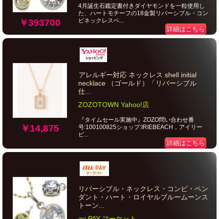
4月誕生石鑑定書付きダイヤモンドを一粒使用し
た、ハートモチーフの18金製リバーシブル・コン
ビネックレスペ...
￥393700
詳細はこちら
アレルギー対応 ネックレス shell initial
necklace （ゴールド）「リバーシブル
仕...
ZOZOTOWN Yahoo!店
『タイムセール実施中』ZOZO問い合わせ番
￥14,875
号:100100825ショップ:IRIEBEACH，アイリー
ビ...
詳細はこちら
リバーシブル・ネックレス・コンビ・ペン
ダント・ハート・ロイヤルブルームーンス
トーン...
au PAY マーケット