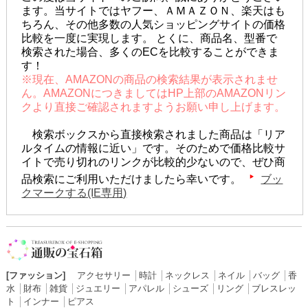
ます。当サイトではヤフー、ＡＭＡＺＯＮ、楽天はも
ちろん、その他多数の人気ショッピングサイトの価格
比較を一度に実現します。 とくに、商品名、型番で
検索された場合、多くのECを比較することができま
す！
※現在、AMAZONの商品の検索結果が表示されませ
ん。AMAZONにつきましてはHP上部のAMAZONリン
クより直接ご確認されますようお願い申し上げます。
検索ボックスから直接検索されました商品は「リア
ルタイムの情報に近い」です。そのためで価格比較サ
イトで売り切れのリンクが比較的少ないので、ぜひ商
品検索にご利用いただけましたら幸いです。
ブッ
クマークする(IE専用)
[ファッション]
アクセサリー
│
時計
│
ネックレス
│
ネイル
│
バッグ
│
香
水
│
財布
│
雑貨
│
ジュエリー
│
アパレル
│
シューズ
│
リング
│
ブレスレッ
ト
│
インナー
│
ピアス