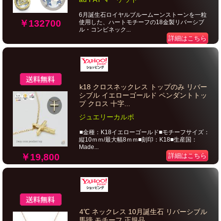
6月誕生石ロイヤルブルームーンストーンを一粒
￥132700
使用した、ハートモチーフの18金製リバーシブ
ル・コンビネック...
詳細はこちら
k18 クロスネックレス トップのみ リバー
シブル イエローゴールド ペンダントトッ
プ クロス 十字...
ジュエリーカルポ
■金種：K18イエローゴールド■モチーフサイズ：
縦10ｍｍ/最大幅8ｍｍ■刻印：K18■生産国：
Made...
￥19,800
詳細はこちら
4℃ ネックレス 10月誕生石 リバーシブル
馬蹄 モチーフ 正規品...