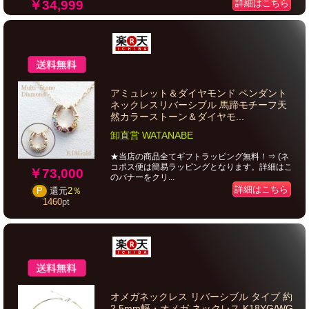
￥34,999
詳細はこちら
アミュレット＆ダイヤモンド ペンダント
ネックレスリバーシブル 馬蹄モチーフ天
然カラーストーン＆ダイヤモ...
卸直営 WATANABE
★当店の商品全てギフトラッピング無料！⇒ (ネ
コポス便は簡易ラッピングとなります。詳細はこ
￥73,000
のバナーをクリ...
詳細はこちら
P
還元
2％
1460
pt
オメガネックレス リバーシブル タイプ 約
2.5mm幅・オメガ ネックレス K18YG/WG