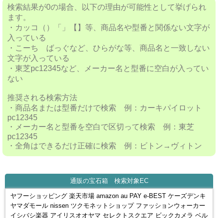
検索結果が0の場合、以下の理由が可能性として挙げられ
ます。
・カッコ（）「」【】等、商品名や型番と関係ない文字が
入っている
・こーち ばっぐなど、ひらがな等、商品名と一致しない
文字が入っている
・東芝pc12345など、メーカー名と型番に空白が入ってい
ない
推奨される検索方法
・商品名または型番だけで検索 例：カーキパイロット
pc12345
・メーカー名と型番を空白で区切って検索 例：東芝
pc12345
・全角はできるだけ正確に検索 例：ビトン→ヴィトン
通販の宝石箱 検索対象EC
ヤフーショッピング 楽天市場 amazon au PAY e-BEST ケーズデンキ
ヤマダモール nissen ツクモネットショップ ファッションウォーカー
イシバシ楽器 アイリスオオヤマ セレクトスクエア ビックカメラ ベル