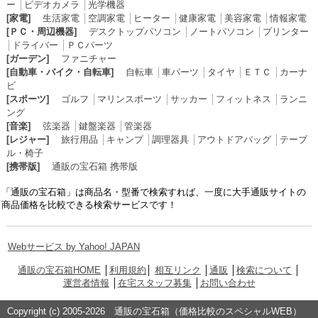
ー
│
ビデオカメラ
│
光学機器
[家電]
生活家電
│
空調家電
│
ヒーター
│
健康家電
│
美容家電
│
情報家電
[ＰＣ・周辺機器]
デスクトップパソコン
│
ノートパソコン
│
プリンター
│
ドライバー
│
ＰＣパーツ
[ガーデン]
ファニチャー
[自動車・バイク・自転車]
自転車
│
車パーツ
│
タイヤ
│
ＥＴＣ
│
カーナ
ビ
[スポーツ]
ゴルフ
│
マリンスポーツ
│
サッカー
│
フィットネス
│
ランニ
ング
[音楽]
弦楽器
│
鍵盤楽器
│
管楽器
[レジャー]
旅行用品
│
キャンプ
│
調理器具
│
アウトドアバッグ
│
テーブ
ル・椅子
[携帯版]
通販の宝石箱 携帯版
「通販の宝石箱」は商品名・型番で検索すれば、一度に大手通販サイトの
商品価格を比較できる検索サービスです！
Webサービス by Yahoo! JAPAN
通販の宝石箱HOME
│
利用規約
│
相互リンク
│
通販
│
検索について
│
運営者情報
│
在宅スタッフ募集
│
お問い合わせ
Copyright (c) 2005-2026 通販の宝石箱（価格比較のスペシャルWEB）