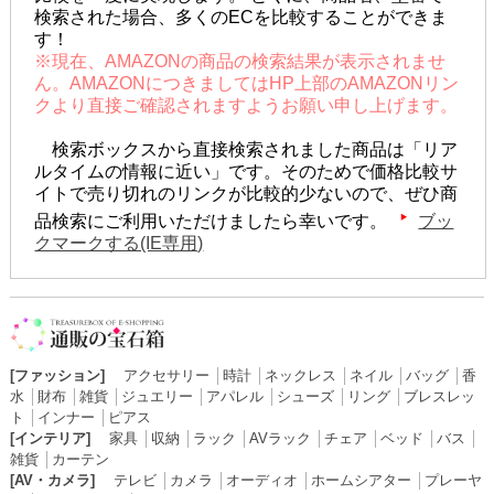
検索された場合、多くのECを比較することができま
す！
※現在、AMAZONの商品の検索結果が表示されませ
ん。AMAZONにつきましてはHP上部のAMAZONリン
クより直接ご確認されますようお願い申し上げます。
検索ボックスから直接検索されました商品は「リア
ルタイムの情報に近い」です。そのためで価格比較サ
イトで売り切れのリンクが比較的少ないので、ぜひ商
品検索にご利用いただけましたら幸いです。
ブッ
クマークする(IE専用)
[ファッション]
アクセサリー
│
時計
│
ネックレス
│
ネイル
│
バッグ
│
香
水
│
財布
│
雑貨
│
ジュエリー
│
アパレル
│
シューズ
│
リング
│
ブレスレッ
ト
│
インナー
│
ピアス
[インテリア]
家具
│
収納
│
ラック
│
AVラック
│
チェア
│
ベッド
│
バス
│
雑貨
│
カーテン
[AV・カメラ]
テレビ
│
カメラ
│
オーディオ
│
ホームシアター
│
プレーヤ