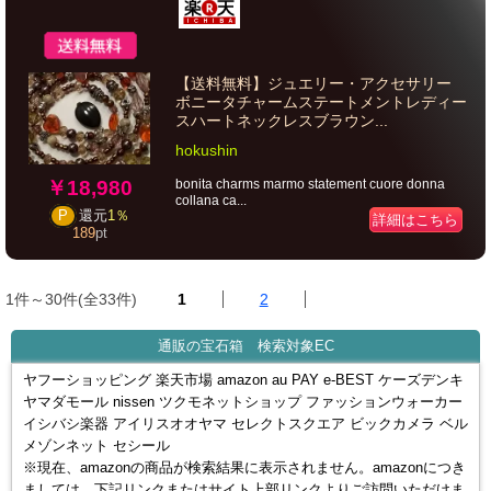
【送料無料】ジュエリー・アクセサリー
ボニータチャームステートメントレディー
スハートネックレスブラウン...
hokushin
￥18,980
bonita charms marmo statement cuore donna
collana ca...
P
還元
1％
詳細はこちら
189
pt
1件～30件(全33件)
1
2
通販の宝石箱 検索対象EC
ヤフーショッピング 楽天市場 amazon au PAY e-BEST ケーズデンキ
ヤマダモール nissen ツクモネットショップ ファッションウォーカー
イシバシ楽器 アイリスオオヤマ セレクトスクエア ビックカメラ ベル
メゾンネット セシール
※現在、amazonの商品が検索結果に表示されません。amazonにつき
ましては、下記リンクまたはサイト上部リンクよりご訪問いただけま