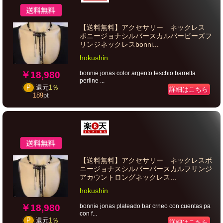
【送料無料】アクセサリー ネックレス
ボニージョナシルバースカルバービーズフ
リンジネックレスbonni...
hokushin
￥18,980
bonnie jonas color argento teschio barretta
perline ...
P
還元
1％
詳細はこちら
189
pt
【送料無料】アクセサリー ネックレスボ
ニージョナスシルバーバースカルフリンジ
アカウントロングネックレス...
hokushin
￥18,980
bonnie jonas plateado bar crneo con cuentas pa
con f...
P
還元
1％
詳細はこちら