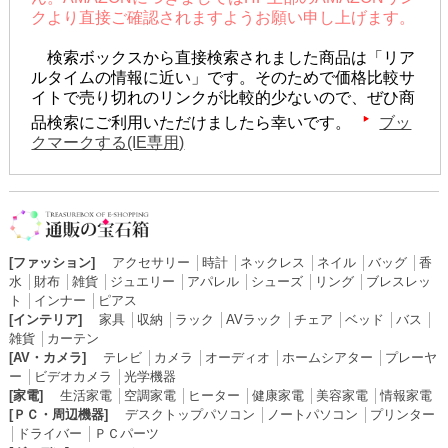
クより直接ご確認されますようお願い申し上げます。
検索ボックスから直接検索されました商品は「リア
ルタイムの情報に近い」です。そのためで価格比較サ
イトで売り切れのリンクが比較的少ないので、ぜひ商
品検索にご利用いただけましたら幸いです。
ブッ
クマークする(IE専用)
[ファッション]
アクセサリー
│
時計
│
ネックレス
│
ネイル
│
バッグ
│
香
水
│
財布
│
雑貨
│
ジュエリー
│
アパレル
│
シューズ
│
リング
│
ブレスレッ
ト
│
インナー
│
ピアス
[インテリア]
家具
│
収納
│
ラック
│
AVラック
│
チェア
│
ベッド
│
バス
│
雑貨
│
カーテン
[AV・カメラ]
テレビ
│
カメラ
│
オーディオ
│
ホームシアター
│
プレーヤ
ー
│
ビデオカメラ
│
光学機器
[家電]
生活家電
│
空調家電
│
ヒーター
│
健康家電
│
美容家電
│
情報家電
[ＰＣ・周辺機器]
デスクトップパソコン
│
ノートパソコン
│
プリンター
│
ドライバー
│
ＰＣパーツ