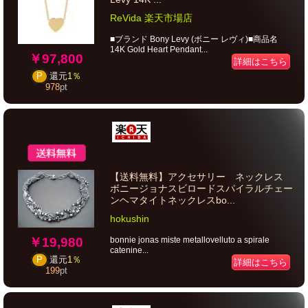
ReVida 楽天市場店
■ブランド Bony Levy (ボニー レヴィ)■商品名
14K Gold Heart Pendant...
￥97,800
詳細はこちら
P
還元
1％
978
pt
【送料無料】アクセサリー ネックレス
ボニージョナスビロードスパイラルチェー
ンヘマタイトネックレスbo...
hokushin
￥19,980
bonnie jonas miste metallovelluto a spirale
catenine...
P
還元
1％
詳細はこちら
199
pt