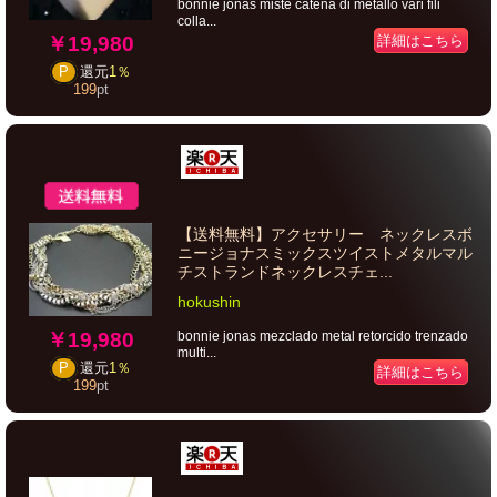
bonnie jonas miste catena di metallo vari fili
colla...
詳細はこちら
￥19,980
P
還元
1％
199
pt
【送料無料】アクセサリー ネックレスボ
ニージョナスミックスツイストメタルマル
チストランドネックレスチェ...
hokushin
￥19,980
bonnie jonas mezclado metal retorcido trenzado
multi...
P
還元
1％
詳細はこちら
199
pt