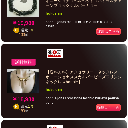
ボニージョナスベルベットスパイラルチェ
ーンブラックシルバーカラー...
hokushin
￥19,980
bonnie jonas metalli misti e velluto a spirale
caten...
P
還元
1％
詳細はこちら
199
pt
【送料無料】アクセサリー ネックレス
ボニージョナススカルバービーズフリンジ
ネックレスbonnie j...
hokushin
￥18,980
bonnie jonas brasstone teschio barretta perline
punt...
P
還元
1％
詳細はこちら
189
pt