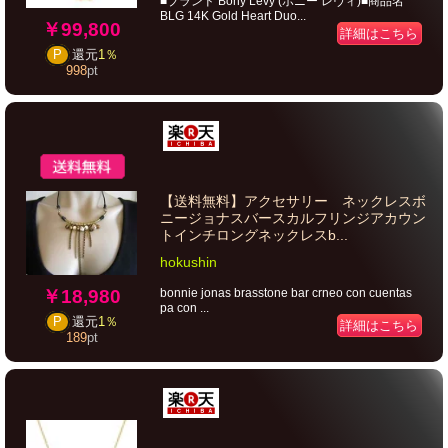
■ブランド Bony Levy (ボニー レヴィ)■商品名
BLG 14K Gold Heart Duo...
￥99,800
詳細はこちら
P
還元
1％
998
pt
【送料無料】アクセサリー ネックレスボ
ニージョナスバースカルフリンジアカウン
トインチロングネックレスb...
hokushin
￥18,980
bonnie jonas brasstone bar crneo con cuentas
pa con ...
P
還元
1％
詳細はこちら
189
pt