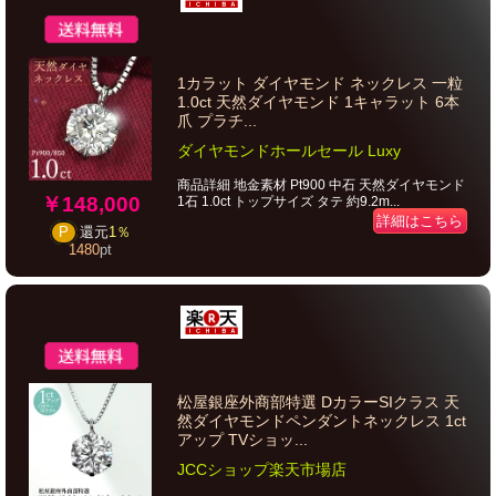
1カラット ダイヤモンド ネックレス 一粒
1.0ct 天然ダイヤモンド 1キャラット 6本
爪 プラチ...
ダイヤモンドホールセール Luxy
商品詳細 地金素材 Pt900 中石 天然ダイヤモンド
￥148,000
1石 1.0ct トップサイズ タテ 約9.2m...
詳細はこちら
P
還元
1％
1480
pt
松屋銀座外商部特選 DカラーSIクラス 天
然ダイヤモンドペンダントネックレス 1ct
アップ TVショッ...
JCCショップ楽天市場店