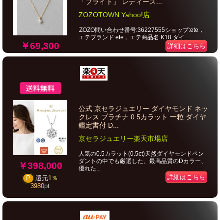
「ブライト」 レディース...
ZOZOTOWN Yahoo!店
ZOZO問い合わせ番号:36227555ショップ:ete，
エテブランド:ete，エテ商品名:K18 ダイ...
￥69,300
詳細はこちら
公式 京セラジュエリー ダイヤモンド ネッ
クレス プラチナ 0.5カラット 一粒 ダイヤ
鑑定書付 D...
京セラジュエリー楽天市場店
人気の0.5カラット(0.5ct)天然ダイヤモンドペン
ダントの中でも厳選した、最高品質のDカラー、
￥398,000
優れた...
詳細はこちら
P
還元
1％
3980
pt