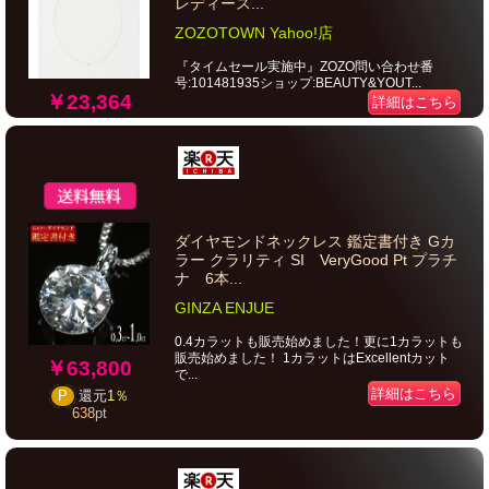
レディース...
ZOZOTOWN Yahoo!店
『タイムセール実施中』ZOZO問い合わせ番
号:101481935ショップ:BEAUTY&YOUT...
￥23,364
詳細はこちら
ダイヤモンドネックレス 鑑定書付き Gカ
ラー クラリティ SI VeryGood Pt プラチ
ナ 6本...
GINZA ENJUE
0.4カラットも販売始めました！更に1カラットも
販売始めました！ 1カラットはExcellentカット
￥63,800
で...
詳細はこちら
P
還元
1％
638
pt