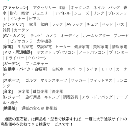
[ファッション]
アクセサリー
│
時計
│
ネックレス
│
ネイル
│
バッグ
│
香
水
│
財布
│
雑貨
│
ジュエリー
│
アパレル
│
シューズ
│
リング
│
ブレスレッ
ト
│
インナー
│
ピアス
[インテリア]
家具
│
収納
│
ラック
│
AVラック
│
チェア
│
ベッド
│
バス
│
雑貨
│
カーテン
[AV・カメラ]
テレビ
│
カメラ
│
オーディオ
│
ホームシアター
│
プレーヤ
ー
│
ビデオカメラ
│
光学機器
[家電]
生活家電
│
空調家電
│
ヒーター
│
健康家電
│
美容家電
│
情報家電
[ＰＣ・周辺機器]
デスクトップパソコン
│
ノートパソコン
│
プリンター
│
ドライバー
│
ＰＣパーツ
[ガーデン]
ファニチャー
[自動車・バイク・自転車]
自転車
│
車パーツ
│
タイヤ
│
ＥＴＣ
│
カーナ
ビ
[スポーツ]
ゴルフ
│
マリンスポーツ
│
サッカー
│
フィットネス
│
ランニ
ング
[音楽]
弦楽器
│
鍵盤楽器
│
管楽器
[レジャー]
旅行用品
│
キャンプ
│
調理器具
│
アウトドアバッグ
│
テーブ
ル・椅子
[携帯版]
通販の宝石箱 携帯版
「通販の宝石箱」は商品名・型番で検索すれば、一度に大手通販サイトの
商品価格を比較できる検索サービスです！