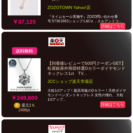
ZOZOTOWN Yahoo!店
『タイムセール実施中』ZOZO問い合わせ番
￥37,125
号:57361663ショップ:L&Co.，エルアンドコ...
詳細はこちら
【到着後レビューで500円クーポンGET】
松屋銀座外商部特選Dカラーダイヤモンド
ネックレス1ct TV...
JCCショップ楽天市場店
大粒1ctアップ！最高等級のDカラー！天然ダイヤ
モンドペンダントネックレス 女性の憧れ、大粒
￥249,800
1ctアップ...
詳細はこちら
P
還元
1％
2498
pt