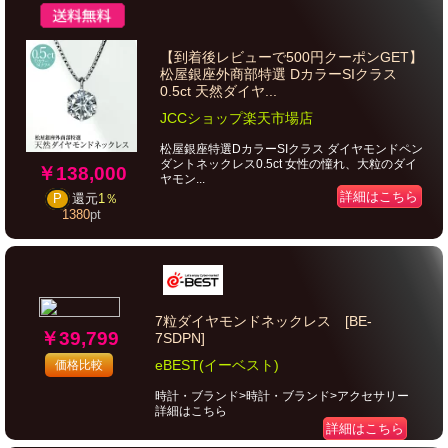
【到着後レビューで500円クーポンGET】
松屋銀座外商部特選 DカラーSIクラス
0.5ct 天然ダイヤ...
JCCショップ楽天市場店
松屋銀座特選DカラーSIクラス ダイヤモンドペン
ダントネックレス0.5ct 女性の憧れ、大粒のダイ
￥138,000
ヤモン...
詳細はこちら
P
還元
1％
1380
pt
7粒ダイヤモンドネックレス [BE-
￥39,799
7SDPN]
eBEST(イーベスト)
価格比較
時計・ブランド>時計・ブランド>アクセサリー
詳細はこちら
詳細はこちら