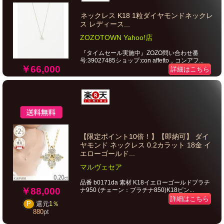
ネックレス K18 1粒ダイヤモンドネックレ
ス レディース...
ZOZOTOWN Yahoo!店
『タイムセール実施中』ZOZO問い合わせ番
号:39027485ショップ:con affetto，コンアフ...
￥66,000
詳細はこちら
【限定ポイント10倍！】【即納可】 ダイ
ヤモンド ネックレス 0.2カラット 18金 イ
エローゴールド...
マルヴェセア
品番 b0171da 素材 K18イエローゴールドプラチ
￥88,000
ナ950 (チェーン：プラチナ850)K18ピン...
詳細はこちら
P
還元
1％
880
pt