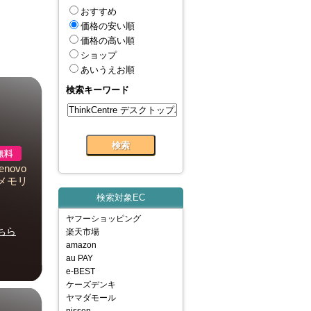
おすすめ
価格の安い順
価格の高い順
ショップ
あいうえお順
検索キーワード
novo
0H メモリ
検索対象EC
ヤフーショッピング
ちら
楽天市場
amazon
au PAY
e-BEST
ケーズデンキ
ヤマダモール