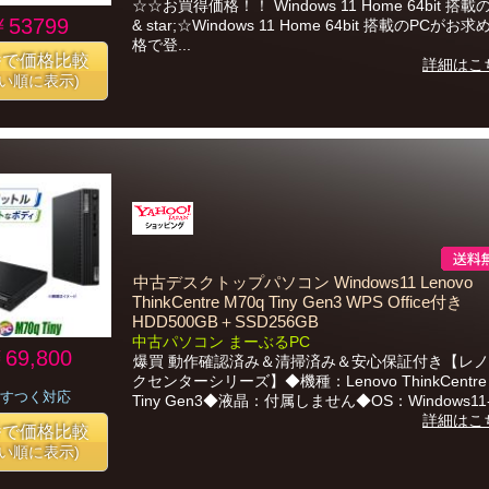
☆☆お買得価格！！ Windows 11 Home 64bit 搭
￥53799
& star;☆Windows 11 Home 64bit 搭載のPCがお
格で登...
番で価格比較
詳細はこ
安い順に表示)
中古デスクトップパソコン Windows11 Lenovo
ThinkCentre M70q Tiny Gen3 WPS Office付き
HDD500GB＋SSD256GB
中古パソコン まーぶるPC
69,800
爆買 動作確認済み＆清掃済み＆安心保証付き【レノ
クセンターシリーズ】◆機種：Lenovo ThinkCentre 
すつく対応
Tiny Gen3◆液晶：付属しません◆OS：Windows11-P
詳細はこ
番で価格比較
安い順に表示)