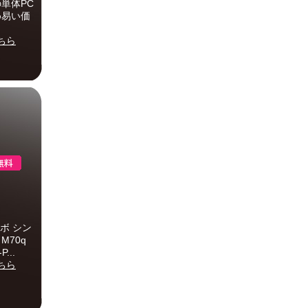
載の単体PC
求め易い価
ちら
ボ シン
M70q
...
ちら