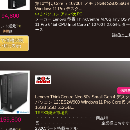
第10世代 Core i7 10700T メモリ8GB SSD256GB
Windows11 Pro デスク...
中古パソコン アルパカPC
94,800
メーカー Lenovo 型番 ThinkCentre M70q Tiny OS 
11 Pro 64bit CPU Intel Core i7 10700T 2.0GHz
イント還元
1％
ース...
948
pt
詳細はこ
番で価格比較
安い順に表示)
Lenovo ThinkCentre Neo 50s Small Gen 4 
パソコン 12JES2W900 Windows11 Pro Core i5
16GB SSD 512GB...
TRYX3楽天市場店
・・・・・・・・・・・・・・・商品特
159,800
長・・・・・・・・・・・・・・・ 企業様におすすめ
232Cポート搭載モデル
イント還元
1％