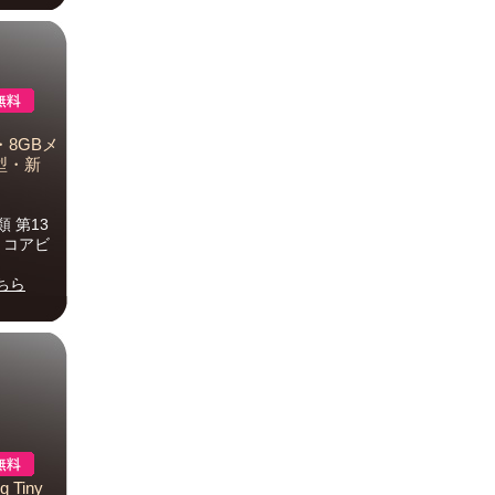
5U・8GBメ
0型・新
 第13
 6 コアビ
ちら
 Tiny