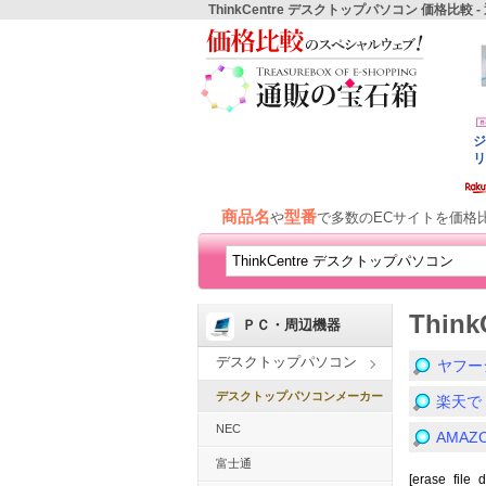
ThinkCentre デスクトップパソコン 価格比較 
商品名
型番
や
で多数のECサイトを価格
Thi
ＰＣ・周辺機器
デスクトップパソコン
ヤフー
デスクトップパソコンメーカー
楽天で
NEC
AMA
富士通
[erase_file_d