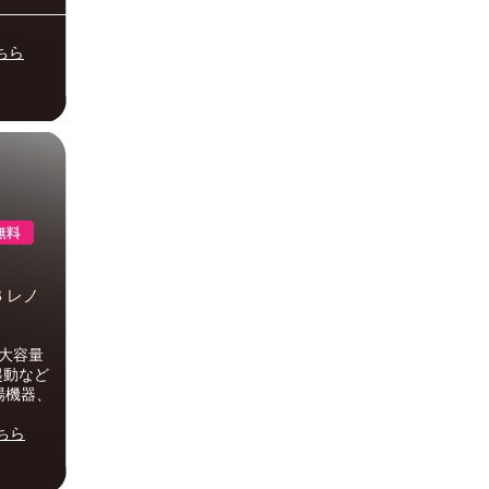
――――――――
ちら
GB レノ
B大容量
起動など
場機器、
ちら