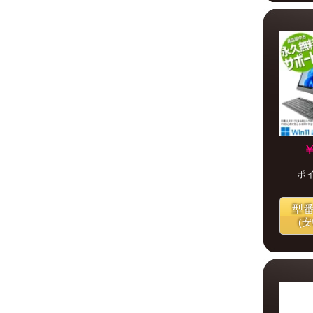
￥
ポ
型
(