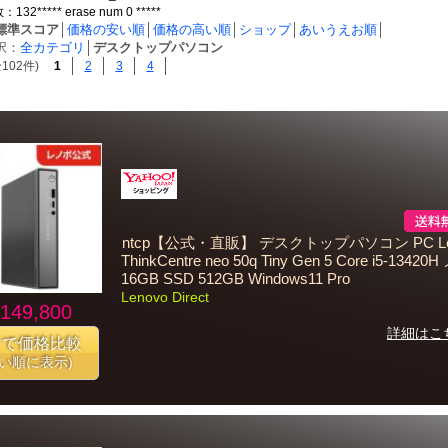
2***** erase num 0 *****
標準スコア
│
価格の安い順
│
価格の高い順
│
ショップ
│
あいうえお順
│
択：
全カテゴリ
│
デスクトップパソコン
102件)
1
2
3
4
ntcp【公式・直販】 デスクトップパソコン PC Le
ThinkCentre neo 50q Tiny Gen 5 Core i5-1342
16GB SSD 512GB Windows11 Pro
Lenovo Direct
149,800
詳細はこ
番で価格比較
安い順に表示)