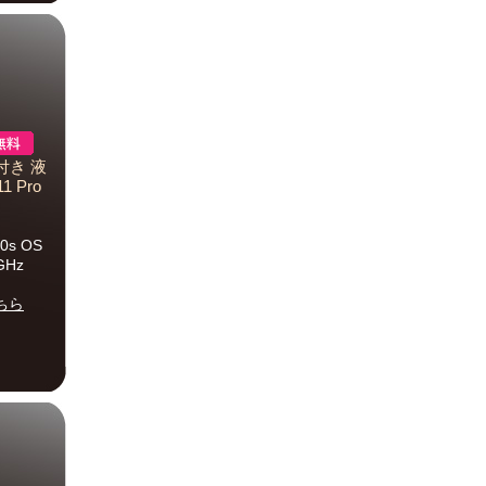
付き 液
 Pro
0s OS
2 GHz
ちら