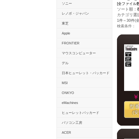
ソニー
[全ファイル数：13
ソート順：
レノボ・ジャパン
カテゴリ選
1件～30件(全
東芝
検索条件：
Apple
FRONTIER
マウスコンピューター
デル
日本ヒューレット・パッカード
MSI
ONKYO
￥
eMachines
型
(
ヒューレットパッカード
パソコン工房
ACER