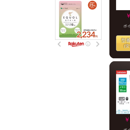
￥
ポ
型
(
￥
ポ