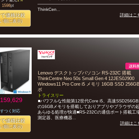
―――――――――――――――――――――――
1598
pt
ThinkCen...
詳細はこ
番で価格比較
安い順に表示)
Lenovo デスクトップパソコン RS-232C 搭載
ThinkCentre Neo 50s Small Gen 4 12JES0J900
Windows11 Pro Core i5 メモリ 16GB SSD 256
ボ
トライスリー
159,629
■パワフルな性能第12世代Core i5、高速SSD256G
の16GBメモリを搭載しておりアプリやブラウザの
すつく対応
あらゆる処理が快適■RS-232Cの通信ポート搭載工
測定器、医療機器...
番で価格比較
詳細はこ
安い順に表示)