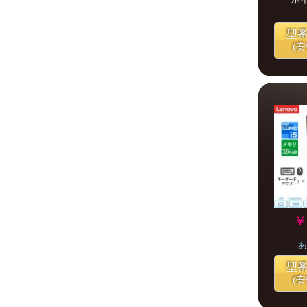
型
(
￥
あ
型
(