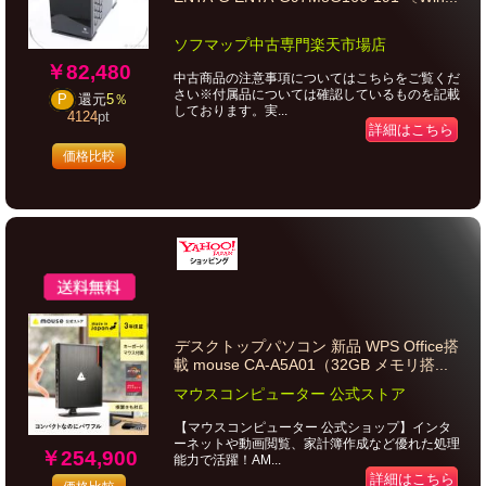
ソフマップ中古専門楽天市場店
￥82,480
中古商品の注意事項についてはこちらをご覧くだ
さい※付属品については確認しているものを記載
P
還元
5％
しております。実...
4124
pt
詳細はこちら
価格比較
デスクトップパソコン 新品 WPS Office搭
載 mouse CA-A5A01（32GB メモリ搭...
マウスコンピューター 公式ストア
【マウスコンピューター 公式ショップ】インタ
ーネットや動画閲覧、家計簿作成など優れた処理
￥254,900
能力で活躍！AM...
詳細はこちら