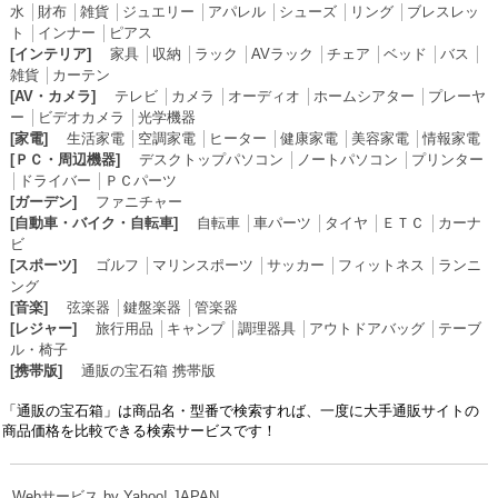
水
│
財布
│
雑貨
│
ジュエリー
│
アパレル
│
シューズ
│
リング
│
ブレスレッ
ト
│
インナー
│
ピアス
[インテリア]
家具
│
収納
│
ラック
│
AVラック
│
チェア
│
ベッド
│
バス
│
雑貨
│
カーテン
[AV・カメラ]
テレビ
│
カメラ
│
オーディオ
│
ホームシアター
│
プレーヤ
ー
│
ビデオカメラ
│
光学機器
[家電]
生活家電
│
空調家電
│
ヒーター
│
健康家電
│
美容家電
│
情報家電
[ＰＣ・周辺機器]
デスクトップパソコン
│
ノートパソコン
│
プリンター
│
ドライバー
│
ＰＣパーツ
[ガーデン]
ファニチャー
[自動車・バイク・自転車]
自転車
│
車パーツ
│
タイヤ
│
ＥＴＣ
│
カーナ
ビ
[スポーツ]
ゴルフ
│
マリンスポーツ
│
サッカー
│
フィットネス
│
ランニ
ング
[音楽]
弦楽器
│
鍵盤楽器
│
管楽器
[レジャー]
旅行用品
│
キャンプ
│
調理器具
│
アウトドアバッグ
│
テーブ
ル・椅子
[携帯版]
通販の宝石箱 携帯版
「通販の宝石箱」は商品名・型番で検索すれば、一度に大手通販サイトの
商品価格を比較できる検索サービスです！
Webサービス by Yahoo! JAPAN