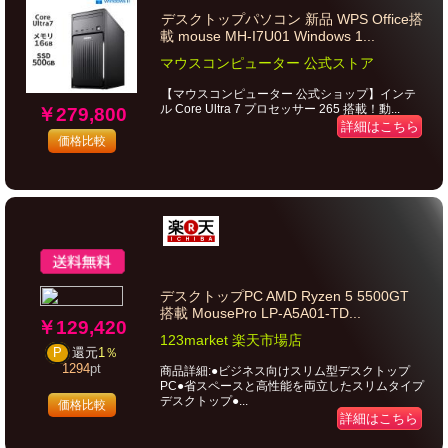
デスクトップパソコン 新品 WPS Office搭
載 mouse MH-I7U01 Windows 1...
マウスコンピューター 公式ストア
【マウスコンピューター 公式ショップ】インテ
ル Core Ultra 7 プロセッサー 265 搭載！動...
￥279,800
詳細はこちら
価格比較
デスクトップPC AMD Ryzen 5 5500GT
搭載 MousePro LP-A5A01-TD...
￥129,420
123market 楽天市場店
P
還元
1％
1294
pt
商品詳細:●ビジネス向けスリム型デスクトップ
PC●省スペースと高性能を両立したスリムタイプ
デスクトップ●...
価格比較
詳細はこちら