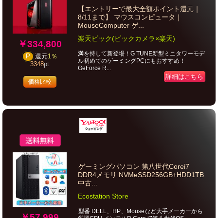
【エントリーで最大全額ポイント還元｜
8/11まで】 マウスコンピュータ｜
MouseComputer ゲ...
楽天ビック(ビックカメラ×楽天)
￥334,800
満を持して新登場！G TUNE新型ミニタワーモデ
P
還元
1％
ル初めてのゲーミングPCにもおすすめ！
3348
pt
GeForce R...
詳細はこちら
価格比較
ゲーミングパソコン 第八世代Corei7
DDR4メモリ NVMeSSD256GB+HDD1TB
中古...
Ecostation Store
型番 DELL、HP、Mouseなど大手メーカーから
￥57,999