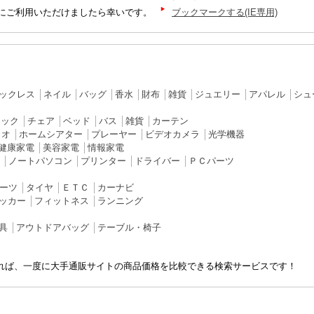
にご利用いただけましたら幸いです。
ブックマークする(IE専用)
ックレス
│
ネイル
│
バッグ
│
香水
│
財布
│
雑貨
│
ジュエリー
│
アパレル
│
シュ
ラック
│
チェア
│
ベッド
│
バス
│
雑貨
│
カーテン
ィオ
│
ホームシアター
│
プレーヤー
│
ビデオカメラ
│
光学機器
健康家電
│
美容家電
│
情報家電
│
ノートパソコン
│
プリンター
│
ドライバー
│
ＰＣパーツ
ーツ
│
タイヤ
│
ＥＴＣ
│
カーナビ
ッカー
│
フィットネス
│
ランニング
具
│
アウトドアバッグ
│
テーブル・椅子
れば、一度に大手通販サイトの商品価格を比較できる検索サービスです！