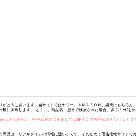
2019(c)通販の宝石箱
りがとうございます。当サイトではヤフー、ＡＭＡＺＯＮ、楽天はもちろん
一度に実現します。 とくに、商品名、型番で検索された場合、多くのECを
が表示されません。AMAZONにつきましてはHP上部のAMAZONリンクより
商品は「リアルタイムの情報に近い」です。そのためで価格比較サイトで