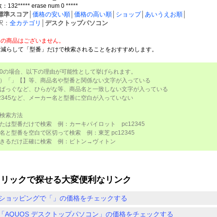
2***** erase num 0 *****
標準スコア
│
価格の安い順
│
価格の高い順
│
ショップ
│
あいうえお順
│
択：
全カテゴリ
│
デスクトップパソコン
しの商品はございません。
を減らして「型番」だけで検索されることをおすすめします。
0の場合、以下の理由が可能性として挙げられます。
）「」【】等、商品名や型番と関係ない文字が入っている
ばっぐなど、ひらがな等、商品名と一致しない文字が入っている
12345など、メーカー名と型番に空白が入っていない
検索方法
たは型番だけで検索 例：カーキパイロット pc12345
名と型番を空白で区切って検索 例：東芝 pc12345
きるだけ正確に検索 例：ビトン→ヴィトン
クリックで探せる大変便利なリンク
ショッピングで「」の価格をチェックする
「AQUOS デスクトップパソコン」の価格をチェックする