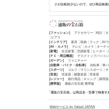
クが比較的少ないので、ぜひ商品検索
[ファッション]
アクセサリー
│
時計
│
ネ
│
ピアス
[インテリア]
家具
│
収納
│
ラック
│
AV
[AV・カメラ]
テレビ
│
カメラ
│
オーデ
[家電]
生活家電
│
空調家電
│
ヒーター
│
[ＰＣ・周辺機器]
デスクトップパソコン
[ガーデン]
ファニチャー
[自動車・バイク・自転車]
自転車
│
車パ
[スポーツ]
ゴルフ
│
マリンスポーツ
│
サ
[音楽]
弦楽器
│
鍵盤楽器
│
管楽器
[レジャー]
旅行用品
│
キャンプ
│
調理器
[携帯版]
通販の宝石箱 携帯版
「通販の宝石箱」は商品名・型番で検索す
Webサービス by Yahoo! JAPAN