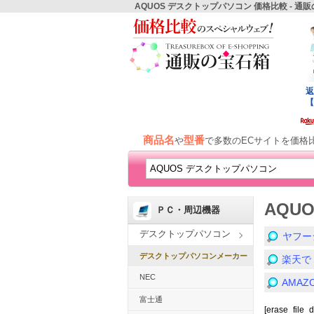
AQUOS デスクトップパソコン 価格比較 - 通
商品名
型番
や
で多数のECサイトを価格
AQU
ＰＣ・周辺機器
デスクトップパソコン
ヤフー
デスクトップパソコンメーカー
楽天で
NEC
AMA
富士通
[erase_file_d