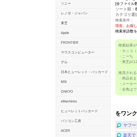
ソニー
[全ファイル数：13
ソート順：
レノボ・ジャパン
カテゴリ選
検索条件：
東芝
現在、お探
検索単語数
Apple
FRONTIER
検索結果が
・カッコ（
マウスコンピューター
・こーち 
・東芝pc
デル
日本ヒューレット・パッカード
推奨される
・商品名ま
MSI
・メーカー
・全角はで
ONKYO
eMachines
ヒューレットパッカード
をワン
パソコン工房
ヤフー
ACER
楽天で