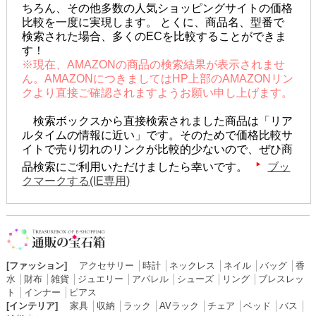
ちろん、その他多数の人気ショッピングサイトの価格
比較を一度に実現します。 とくに、商品名、型番で
検索された場合、多くのECを比較することができま
す！
※現在、AMAZONの商品の検索結果が表示されませ
ん。AMAZONにつきましてはHP上部のAMAZONリン
クより直接ご確認されますようお願い申し上げます。
検索ボックスから直接検索されました商品は「リア
ルタイムの情報に近い」です。そのためで価格比較サ
イトで売り切れのリンクが比較的少ないので、ぜひ商
品検索にご利用いただけましたら幸いです。
ブッ
クマークする(IE専用)
[ファッション]
アクセサリー
│
時計
│
ネックレス
│
ネイル
│
バッグ
│
香
水
│
財布
│
雑貨
│
ジュエリー
│
アパレル
│
シューズ
│
リング
│
ブレスレッ
ト
│
インナー
│
ピアス
[インテリア]
家具
│
収納
│
ラック
│
AVラック
│
チェア
│
ベッド
│
バス
│