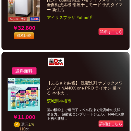
全自動洗濯機 部屋干しモード 予約タイマ
ー 新生活
アイリスプラザ Yahoo!店
￥32,800
詳細はこちら
価格比較
【ふるさと納税】 洗濯洗剤 ナノックスワ
ン プロ NANOX one PRO ライオン 選べ
る 本体大...
茨城県神栖市
菌の根幹まで遺伝子レベル洗浄で最高峰の洗浄・
消臭力。 超酵素コンプリートジェル。 NANOX史
￥11,000
上初の新酵...
詳細はこちら
P
還元
1％
110
pt