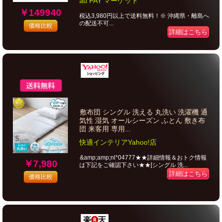
au PAY マーケット
￥149940
税込3,980円以上で送料無料！※ 沖縄県・離島へ
の配送不可...
価格比較
詳細はこちら
敷布団 シングル 洗える 丸洗い 洗濯機 通
気性 湿気 オールシーズン ふとん 敷き布
団 来客用 専用...
快適インテリアYahoo!店
&amp;amp;nl*04777★★詳細情報＆おトク情報
￥7,980
は下記をご確認下さい★★[シングル 洗...
詳細はこちら
価格比較