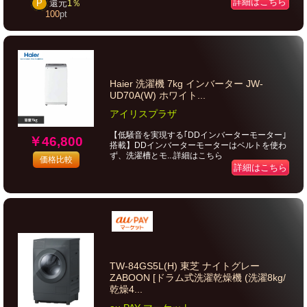
詳細はこちら
P
還元
1％
100
pt
Haier 洗濯機 7kg インバーター JW-
UD70A(W) ホワイト...
アイリスプラザ
【低騒音を実現する｢DDインバーターモーター｣
￥46,800
搭載】DDインバーターモーターはベルトを使わ
ず、洗濯槽とモ...詳細はこちら
価格比較
詳細はこちら
TW-84GS5L(H) 東芝 ナイトグレー
ZABOON [ドラム式洗濯乾燥機 (洗濯8kg/
乾燥4...