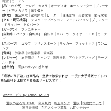
雑貨
│
カーテン
[AV・カメラ]
テレビ
│
カメラ
│
オーディオ
│
ホームシアター
│
プレーヤ
ー
│
ビデオカメラ
│
光学機器
[家電]
生活家電
│
空調家電
│
ヒーター
│
健康家電
│
美容家電
│
情報家電
[ＰＣ・周辺機器]
デスクトップパソコン
│
ノートパソコン
│
プリンター
│
ドライバー
│
ＰＣパーツ
[ガーデン]
ファニチャー
[自動車・バイク・自転車]
自転車
│
車パーツ
│
タイヤ
│
ＥＴＣ
│
カーナ
ビ
[スポーツ]
ゴルフ
│
マリンスポーツ
│
サッカー
│
フィットネス
│
ランニ
ング
[音楽]
弦楽器
│
鍵盤楽器
│
管楽器
[レジャー]
旅行用品
│
キャンプ
│
調理器具
│
アウトドアバッグ
│
テーブ
ル・椅子
[携帯版]
通販の宝石箱 携帯版
「通販の宝石箱」は商品名・型番で検索すれば、一度に大手通販サイトの
商品価格を比較できる検索サービスです！
Webサービス by Yahoo! JAPAN
通販の宝石箱HOME
│
利用規約
│
相互リンク
│
通販
│
検索について
│
運営者情報
│
在宅スタッフ募集
│
お問い合わせ