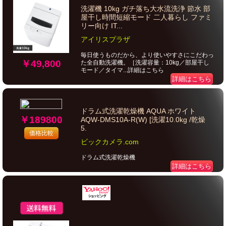
洗濯機 10kg ガチ落ち大水流洗浄 節水 部
屋干し時間短縮モード 二人暮らし ファミ
リー向け IT...
アイリスプラザ
毎日使うものだから、より使いやすさにこだわっ
￥49,800
た全自動洗濯機。［洗濯容量：10kg／部屋干し
モード／タイマ...詳細はこちら
詳細はこちら
ドラム式洗濯乾燥機 AQUA ホワイト
￥189800
AQW-DMS10A-R(W) [洗濯10.0kg /乾燥
5.
価格比較
ビックカメラ.com
ドラム式洗濯乾燥機
詳細はこちら