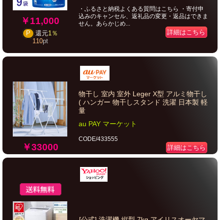
・ふるさと納税よくある質問はこちら ・寄付申
込みのキャンセル、返礼品の変更・返品はできま
￥11,000
せん。あらかじめ...
詳細はこちら
P
還元
1％
110
pt
物干し 室内 室外 Leger X型 アルミ物干し
( ハンガー 物干しスタンド 洗濯 日本製 軽
量
au PAY マーケット
CODE/433555
￥33000
詳細はこちら
[公式] 洗濯機 縦型 7kg アイリスオーヤマ