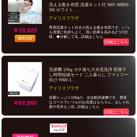
洗える敷き布団 洗濯ネット付 SKF-WB05-
SN ホワイト...
アイリスプラザ
専用洗濯ネット付きの洗える敷き布団です。いつ
￥10,320
も清潔に気持ちよく。洗い効果を高める2つの仕
様。◆分解して丸...詳細はこちら
価格比較
詳細はこちら
洗濯機 10kg ガチ落ち大水流洗浄 部屋干
し時間短縮モード 二人暮らし ファミリー
向け PAW-1...
アイリスプラザ
容量たっぷり10kgの、全自動洗濯機です。豊富
￥67,500
なコースでいつものお洗濯はもちろん、おしゃれ
着や毛布もご自...詳細はこちら
詳細はこちら