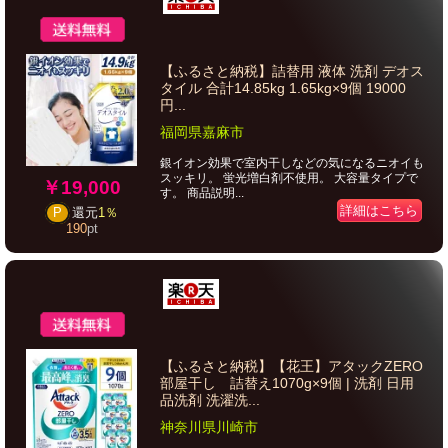
【ふるさと納税】詰替用 液体 洗剤 デオス
タイル 合計14.85kg 1.65kg×9個 19000
円...
福岡県嘉麻市
銀イオン効果で室内干しなどの気になるニオイも
スッキリ。 蛍光増白剤不使用。 大容量タイプで
￥19,000
す。 商品説明...
詳細はこちら
P
還元
1％
190
pt
【ふるさと納税】【花王】アタックZERO
部屋干し 詰替え1070g×9個 | 洗剤 日用
品洗剤 洗濯洗...
神奈川県川崎市