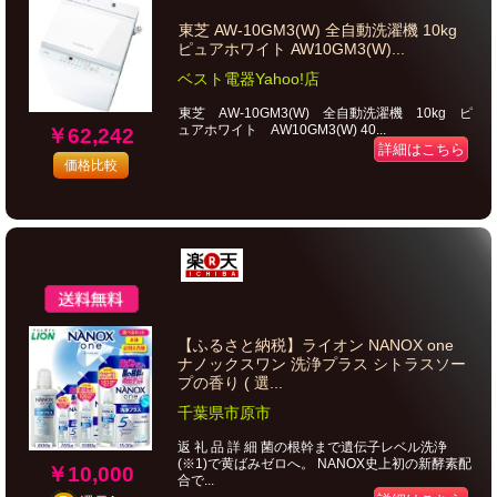
東芝 AW-10GM3(W) 全自動洗濯機 10kg
ピュアホワイト AW10GM3(W)...
ベスト電器Yahoo!店
東芝 AW-10GM3(W) 全自動洗濯機 10kg ピ
ュアホワイト AW10GM3(W) 40...
￥62,242
詳細はこちら
価格比較
【ふるさと納税】ライオン NANOX one
ナノックスワン 洗浄プラス シトラスソー
プの香り ( 選...
千葉県市原市
返 礼 品 詳 細 菌の根幹まで遺伝子レベル洗浄
(※1)で黄ばみゼロへ。 NANOX史上初の新酵素配
￥10,000
合で...