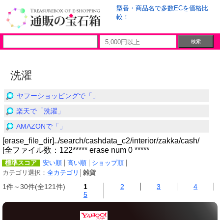
型番・商品名で多数ECを価格比
較！
洗濯
ヤフーショッピングで「」
楽天で「洗濯」
AMAZONで「」
[erase_file_dir]../search/cashdata_c2/interior/zakka/cash/
[全ファイル数：122***** erase num 0 *****
標準スコア
安い順
高い順
ショップ順
カテゴリ選択：
全カテゴリ
│
雑貨
1件～30件(全121件)
1
2
3
4
5