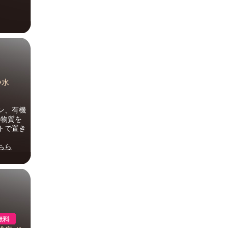
浄水
ン、有機
害物質を
トで置き
ちら