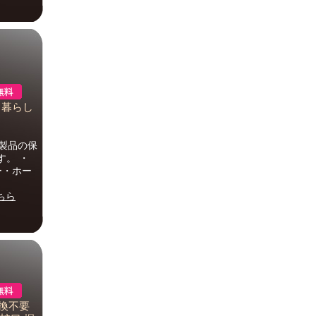
| 暮らし
本製品の保
す。 ・
ー・ホー
ちら
換不要