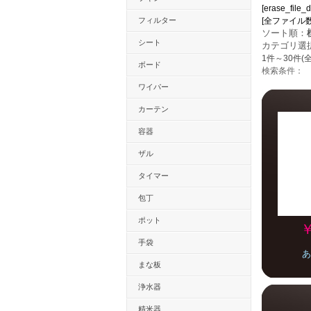
[erase_file_d
フィルター
[全ファイル数：12
ソート順：
シート
カテゴリ選
1件～30件(全
ボード
検索条件：
ワイパー
カーテン
容器
ザル
タイマー
包丁
ポット
￥
手袋
あ
まな板
浄水器
精米器