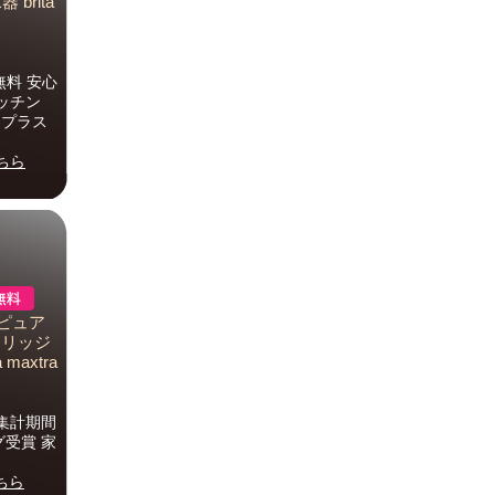
brita
無料 安心
キッチン
 プラス
ちら
ピュア
トリッジ
axtra
（集計期間
ング受賞 家
ちら