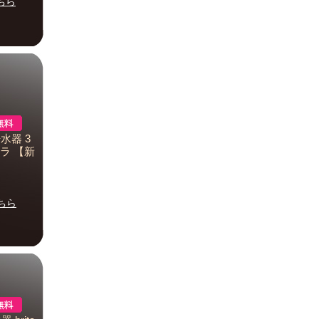
ちら
浄水器 3
ラ 【新
ちら