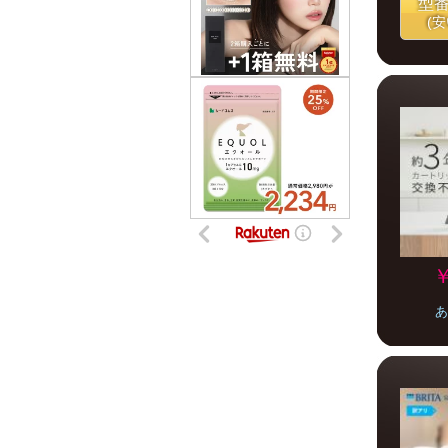
型
(
￥
あ