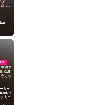
式店 ド
水器 シン
ちら
製 有機フ
-035
 赤ちゃ
メーカー
40×奥行
表示法に