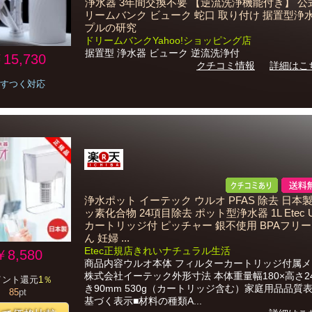
浄水器 3年間交換不要 【逆流洗浄機能付き】 公
リームバンク ビューク 蛇口 取り付け 据置型浄
プルの研究
ドリームバンクYahoo!ショッピング店
据置型 浄水器 ビューク 逆流洗浄付
15,730
クチコミ情報
詳細はこ
すつく対応
浄水ポット イーテック ウルオ PFAS 除去 日本
ッ素化合物 24項目除去 ポット型浄水器 1L Etec UL
カートリッジ付 ピッチャー 銀不使用 BPAフリー
ん 妊婦 ...
Etec正規店きれいナチュラル生活
￥8,580
商品内容ウルオ本体 フィルターカートリッジ付属
株式会社イーテック外形寸法 本体重量幅180×高さ2
イント還元
1％
き90mm 530g（カートリッジ含む）家庭用品品質
85
pt
基づく表示■材料の種類A...