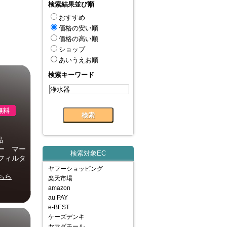
検索結果並び順
おすすめ
価格の安い順
価格の高い順
ショップ
あいうえお順
検索キーワード
用品
ター マー
検索対象EC
フィルタ
ヤフーショッピング
ちら
楽天市場
amazon
au PAY
e-BEST
ケーズデンキ
ヤマダモール