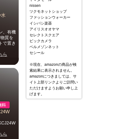
nissen
ツクモネットショップ
浄水
ファッションウォーカー
イシバシ楽器
アイリスオオヤマ
ン、有機
セレクトスクエア
害物質を
ビックカメラ
トで置き
ベルメゾンネット
セシール
ちら
※現在、amazonの商品が検
索結果に表示されません。
amazonにつきましては、サ
イト上部リンクよりご訪問い
ただけますようお願い申し上
げます。
24W
CJ24W
ちら