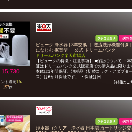
ビューク 浄水器 | 3年交換 ｜ 逆流洗浄機能付き 
になじむ 据置型 ｜ 公式 ドリームバンク
ドリームバンク楽天市場店
【ビュークの特徴・注意事項】 ■保証について ・
証はドリームバンク公式販売店での購入品に限りま
15,730
本体は1年間保証、消耗品（切替コック・アダプタ
ス）は6か月保証です。 ・保証は日...
イント還元
1％
詳細はこ
157
pt
浄水器ゴクリア｜浄水器 日本製 カートリッジ交