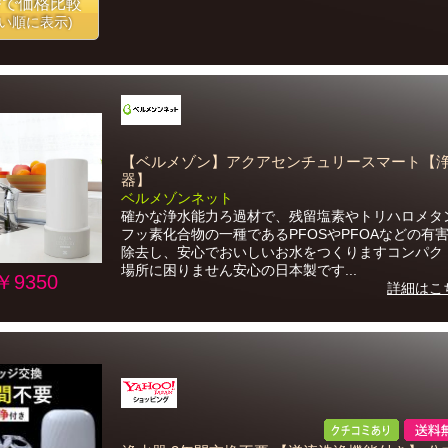
番で価格比較
安い順に表示)
【ベルメゾン】アクアセンチュリースマート【
器】
ベルメゾンネット
確かな浄水能力ろ過材で、残留塩素やトリハロメタ
フッ素化合物の一種であるPFOSやPFOAなどの有
除去し、安心でおいしいお水をつくりますコンパク
場所に困りません安心の日本製です...
￥9350
詳細はこ