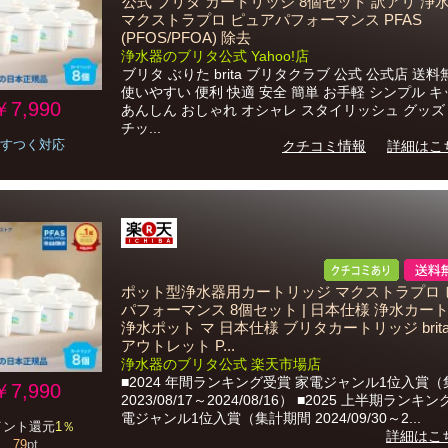
公式 ブリタ カートリッジ 8個セット 訳アリ 浄水器 
マクストラプロ ピュアパフォーマンス PFAS
(PFOS/PFOA) 除去
浄水器のブリタ公式 Yahoo!店
ブリタ ぶりた brita ブリタクラブ 公式 公式店 送料
使いやすい 便利 快適 安全 簡単 お手軽 シンプル 
￥7,990
あんしん おしゃれ オシャレ スタイリッシュ グッズ
チッ...
すつく対応
クチコミ情報
詳細はこ
ポット型浄水器用カートリッジ マクストラプロ 
パフォーマンス 8個セット | 日本仕様 浄水カー
浄水ポット マ 日本仕様 ブリタカートリッジ brita m
アウトレット P...
浄水器のブリタ公式 楽天市場店
■2024 年間ランキング受賞 家電ジャンル1位入賞
￥7,990
2023/08/17～2024/08/16） ■2025 上半期ランキ
電ジャンル1位入賞（集計期間 2024/09/30～2...
イント還元
1％
詳細はこ
79
pt