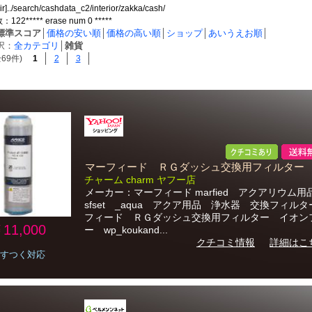
ir]../search/cashdata_c2/interior/zakka/cash/
2***** erase num 0 *****
標準スコア
│
価格の安い順
│
価格の高い順
│
ショップ
│
あいうえお順
│
択：
全カテゴリ
│
雑貨
69件)
1
2
3
マーフィード ＲＧダッシュ交換用フィルター
チャーム charm ヤフー店
メーカー：マーフィード marfied アクアリウム
sfset _aqua アクア用品 浄水器 交換フィル
フィード ＲＧダッシュ交換用フィルター イオン
11,000
ー wp_koukand...
クチコミ情報
詳細はこ
すつく対応