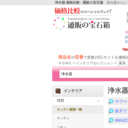
浄水器 価格比較 - 通販の宝石箱
売れ筋からレア
商品名
型番
や
で多数のECサイトを価格
ＨＯＭＥ > インテリアセレクション >
家具
浄水
インテリア
雑貨
ヤフー
キッチン雑貨一般
楽天で
キッチン
AMA
フキン