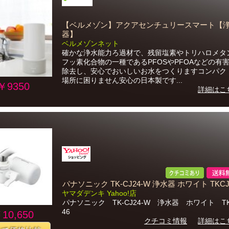
【ベルメゾン】アクアセンチュリースマート【
器】
ベルメゾンネット
確かな浄水能力ろ過材で、残留塩素やトリハロメタ
フッ素化合物の一種であるPFOSやPFOAなどの有
除去し、安心でおいしいお水をつくりますコンパク
場所に困りません安心の日本製です...
￥9350
詳細はこ
パナソニック TK-CJ24-W 浄水器 ホワイト TKCJ
ヤマダデンキ Yahoo!店
パナソニック TK-CJ24-W 浄水器 ホワイト TK
46
10,650
クチコミ情報
詳細はこ