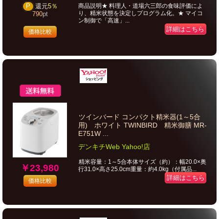
商品説明★ 料理人・道場六三郎の食味評価によ
P
還元
5％
り、精米状態を決定しプログラム化。★ マイコ
790
pt
ン制御で「高速」...
詳細はこちら
価格比較
ツインバード コンパクト精米器(1～5合
用) ホワイト TWINBIRD 精米御膳 MR-
E751W ...
デンキチWeb Yahoo!店
精米容量：1～5合本体サイズ（約）：幅20.0×奥
￥23,980
行31.0×高さ25.0cm重量：約4.0kg（付属品...
詳細はこちら
価格比較