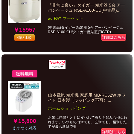
「非常に良い」タイガー 精米器 5合 アー
バンベージュ RSE-A100-CU(中古品)...
au PAY マーケット
(中古品)タイガー 精米器 5合 アーバンベージュ
￥15957
RSE-A100-CU/タイガー魔法瓶(TIGER)...
詳細はこちら
価格比較
山本電気 精米機 家庭用 MB-RC52W ホワ
イト 日本製（ラッピング不可）...
ホームショッピング
お米は時間とともに変化して香りも旨みも損なわ
￥15,800
れます。いつもの白米でも、玄米でも、精米した
てが最も新鮮で美...
あすつく対応
詳細はこちら