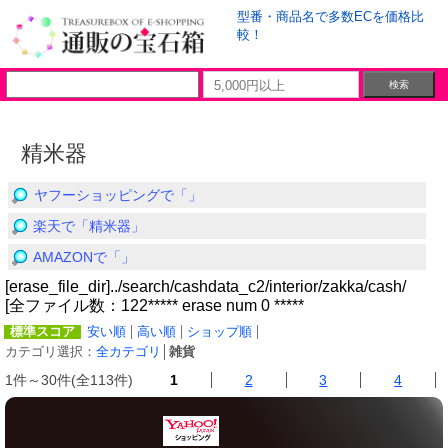
型番・商品名で多数ECを価格比
較！
精米器
ヤフーショッピングで「」
楽天で「精米器」
AMAZONで「」
[erase_file_dir]../search/cashdata_c2/interior/zakka/cash/
[全ファイル数：122***** erase num 0 *****
標準スコア
安い順
高い順
ショップ順
カテゴリ選択：
全カテゴリ
│
雑貨
1件～30件(全113件)
1
2
3
4