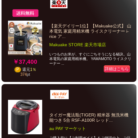
【楽天デイリー1位】【Makuake公式】 山
本電気 家庭用精米機 ライスクリーナー i-
rice ア...
Makuake STORE 楽天市場店
いつものお米が、すぐにごちそうになる秘訣。山
本電気の家庭用精米機。 YAMAMOTO ライスクリ
￥37,400
ーナー ...
詳細はこちら
P
還元
1％
374
pt
タイガー魔法瓶(TIGER) 精米器 無洗米機
能つき 5合 RSF-A100R レッド...
au PAY マーケット