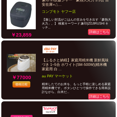
象印 IH炊飯ジャー 豪熱大火力 5.5合 目
安在庫=△...
コンプモト ヤフー店
【激しい対流がごはんの甘みを引き出す「豪熱大
火力」。】 検索キーワード:象印|ZOJIRUSHI キ
ッチ...
詳細はこちら
￥23,859
【ふるさと納税】家庭用精米機 新鮮風味
づき 1~5合 ホワイト(SM-500W)|精米機
家庭用 白 ...
au PAY マーケット
￥77000
精米したてのお米を、もっと手軽に楽しめる家庭
価格比較
用精米機です。ボタンひとつで操作できる簡単設
計ながら、白米だ...
詳細はこちら