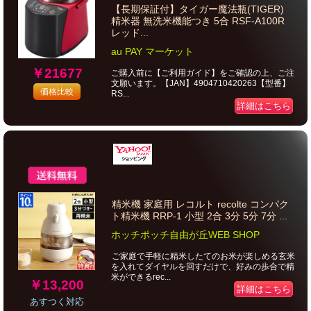
【長期保証付】タイガー魔法瓶(TIGER)
精米器 無洗米機能つき 5合 RSF-A100R
レッド...
au PAY マーケット
￥21677
ご購入前に【ご利用ガイド】をご確認の上、ご注
文願います。【JAN】4904710420263【型番】
価格比較
RS...
詳細はこちら
精米機 家庭用 レコルト recolte コンパク
ト精米機 RRP-1 小型 2合 3分 5分 7分 ...
ホッチポッチ自由が丘WEB SHOP
ご家庭で手軽に精米したてのお米が楽しめる玄米
を入れてダイヤルを回すだけで、好みの歩合で精
米ができるrec...
￥13,200
詳細はこちら
あすつく対応