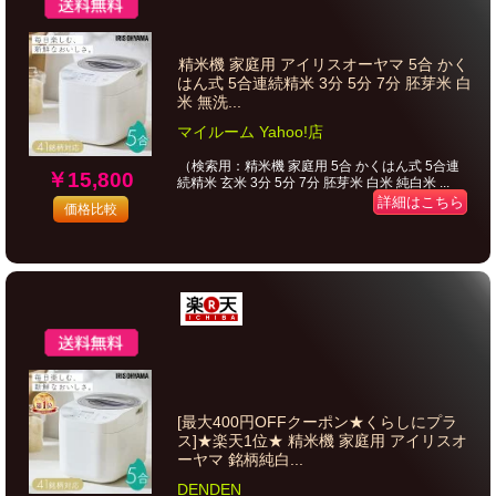
精米機 家庭用 アイリスオーヤマ 5合 かく
はん式 5合連続精米 3分 5分 7分 胚芽米 白
米 無洗...
マイルーム Yahoo!店
（検索用：精米機 家庭用 5合 かくはん式 5合連
￥15,800
続精米 玄米 3分 5分 7分 胚芽米 白米 純白米 ...
詳細はこちら
価格比較
[最大400円OFFクーポン★くらしにプラ
ス]★楽天1位★ 精米機 家庭用 アイリスオ
ーヤマ 銘柄純白...
DENDEN