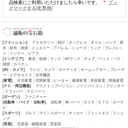
品検索にご利用いただけましたら幸いです。
ブッ
クマークする(IE専用)
[ファッション]
アクセサリー
│
時計
│
ネックレス
│
ネイル
│
バッグ
│
香
水
│
財布
│
雑貨
│
ジュエリー
│
アパレル
│
シューズ
│
リング
│
ブレスレッ
ト
│
インナー
│
ピアス
[インテリア]
家具
│
収納
│
ラック
│
AVラック
│
チェア
│
ベッド
│
バス
│
雑貨
│
カーテン
[AV・カメラ]
テレビ
│
カメラ
│
オーディオ
│
ホームシアター
│
プレーヤ
ー
│
ビデオカメラ
│
光学機器
[家電]
生活家電
│
空調家電
│
ヒーター
│
健康家電
│
美容家電
│
情報家電
[ＰＣ・周辺機器]
デスクトップパソコン
│
ノートパソコン
│
プリンター
│
ドライバー
│
ＰＣパーツ
[ガーデン]
ファニチャー
[自動車・バイク・自転車]
自転車
│
車パーツ
│
タイヤ
│
ＥＴＣ
│
カーナ
ビ
[スポーツ]
ゴルフ
│
マリンスポーツ
│
サッカー
│
フィットネス
│
ランニ
ング
[音楽]
弦楽器
│
鍵盤楽器
│
管楽器