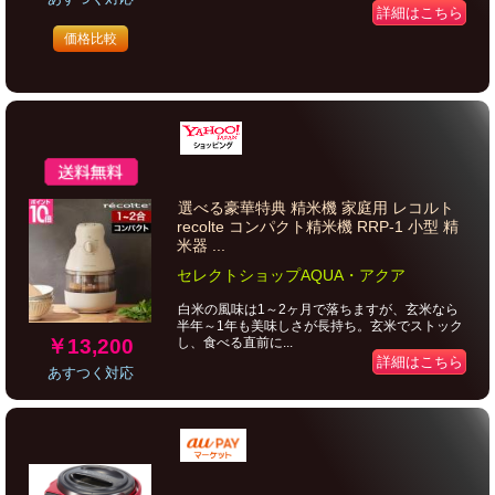
詳細はこちら
価格比較
選べる豪華特典 精米機 家庭用 レコルト
recolte コンパクト精米機 RRP-1 小型 精
米器 ...
セレクトショップAQUA・アクア
白米の風味は1～2ヶ月で落ちますが、玄米なら
半年～1年も美味しさが長持ち。玄米でストック
￥13,200
し、食べる直前に...
詳細はこちら
あすつく対応