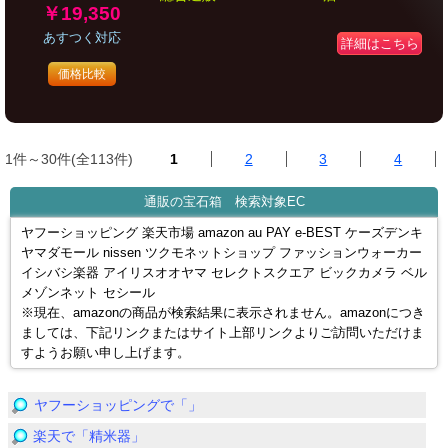
￥19,350
あすつく対応
詳細はこちら
価格比較
1件～30件(全113件)
1
2
3
4
通販の宝石箱 検索対象EC
ヤフーショッピング 楽天市場 amazon au PAY e-BEST ケーズデンキ
ヤマダモール nissen ツクモネットショップ ファッションウォーカー
イシバシ楽器 アイリスオオヤマ セレクトスクエア ビックカメラ ベル
メゾンネット セシール
※現在、amazonの商品が検索結果に表示されません。amazonにつき
ましては、下記リンクまたはサイト上部リンクよりご訪問いただけま
すようお願い申し上げます。
ヤフーショッピングで「」
楽天で「精米器」