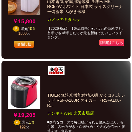
山本電気 家庭用精米機 匠味米 MB-
RC52W ホワイト 日本製 ライスクリーナ
ー備蓄米 みがき米機...
カメラのキタムラ
￥15,800
【2026-6ss】 【製品特徴】■いつもの白米でも、
P
還元
10％
玄米でも 精米したてが最も新鮮でおいしいタイ
1580
pt
ミング...
詳細はこちら
価格比較
TIGER 無洗米機能付精米機 かくはん式 レ
ッド RSF-A100R タイガー 〈RSFA100-
R...
デンキチWeb 楽天市場店
￥19,205
■多彩なコースで毎日続けられる健康ごはん。も
P
還元
1％
ち米・古米みがき・白米強め・やわらか玄米・胚
192
pt
芽玄米・無洗米・...