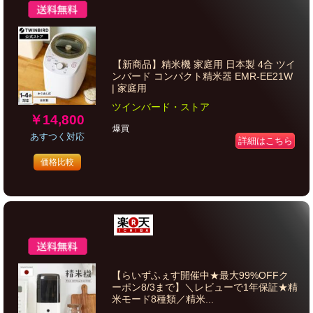
【新商品】精米機 家庭用 日本製 4合 ツイ
ンバード コンパクト精米器 EMR-EE21W
| 家庭用
ツインバード・ストア
￥14,800
爆買
あすつく対応
詳細はこちら
価格比較
【らいずふぇす開催中★最大99%OFFク
ーポン8/3まで】＼レビューで1年保証★精
米モード8種類／精米...