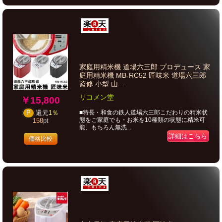
家庭用精米機 道場六三郎 プロデュース 家
庭用精米機 MB-RC52 匠味米 道場六三郎
監修 小型 山...
リコメン堂
￥15,800
■特長・和食の鉄人道場六三郎こだわりの精米状
P
還元
1％
態をご家庭でも・お米を10種類の状態に精米可
158
pt
能、もちろん無洗...
詳細はこちら
価格比較