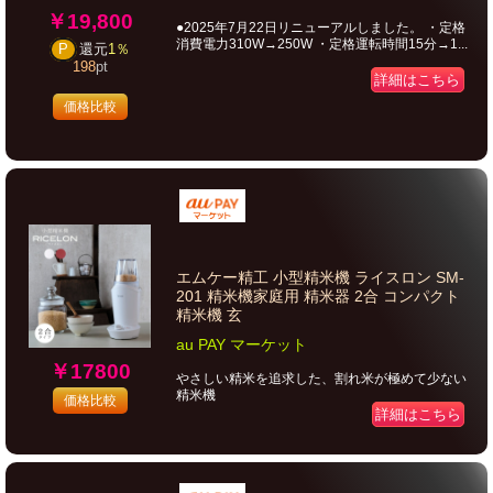
￥19,800
●2025年7月22日リニューアルしました。 ・定格
消費電力310W→250W ・定格運転時間15分→1...
P
還元
1％
198
pt
詳細はこちら
価格比較
エムケー精工 小型精米機 ライスロン SM-
201 精米機家庭用 精米器 2合 コンパクト
精米機 玄
au PAY マーケット
￥17800
やさしい精米を追求した、割れ米が極めて少ない
精米機
価格比較
詳細はこちら