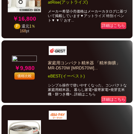
atRise(アットライズ)
メーカー希望小売価格はメーカーカタログに基づ
いて掲載しています▼アットライズ 特別イベン
￥16,800
ト▼ ▼▽ おす...
詳細はこちら
P
還元
1％
168
pt
家庭用コンパクト精米器 「精米御膳」
￥9,980
MR-D570W [MRD570W]...
eBEST(イーベスト)
価格比較
シンプル操作で使いやすくなった、コンパクトな
家庭用精米器。 暮らし家電>最寄家電>発芽玄米
機・餅つき機>...詳細はこちら
詳細はこちら