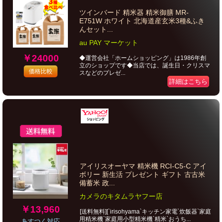
ツインバード 精米器 精米御膳 MR-
E751W ホワイト 北海道産玄米3種&ふき
んセット...
au PAY マーケット
￥24000
◆運営会社「ホームショッピング」は1986年創
立のショップです◆当店では、誕生日・クリスマ
価格比較
スなどのプレゼ...
詳細はこちら
アイリスオーヤマ 精米機 RCI-C5-C アイ
ボリー 新生活 プレゼント ギフト 古古米
備蓄米 政...
カメラのキタムラヤフー店
￥13,960
[送料無料][`irisohyama`キッチン家電`炊飯器`家庭
用精米機`家庭用小型精米機`精米`おうち...
あすつく対応