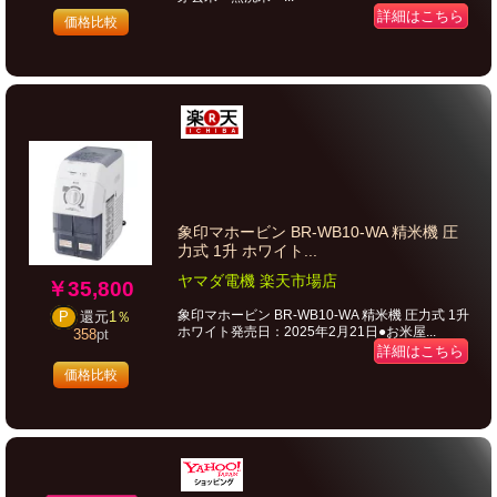
詳細はこちら
価格比較
象印マホービン BR-WB10-WA 精米機 圧
力式 1升 ホワイト...
ヤマダ電機 楽天市場店
￥35,800
象印マホービン BR-WB10-WA 精米機 圧力式 1升
P
還元
1％
ホワイト発売日：2025年2月21日●お米屋...
358
pt
詳細はこちら
価格比較