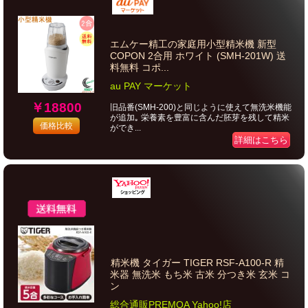
エムケー精工の家庭用小型精米機 新型
COPON 2合用 ホワイト (SMH-201W) 送
料無料 コポ...
au PAY マーケット
￥18800
旧品番(SMH-200)と同じように使えて無洗米機能
が追加｡ 栄養素を豊富に含んだ胚芽を残して精米
価格比較
ができ...
詳細はこちら
精米機 タイガー TIGER RSF-A100-R 精
米器 無洗米 もち米 古米 分つき米 玄米 コ
ン
総合通販PREMOA Yahoo!店