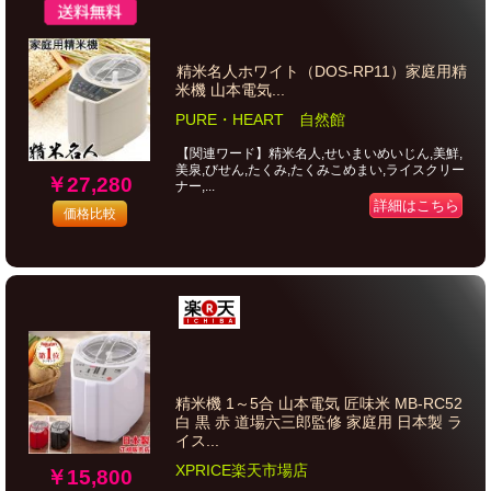
精米名人ホワイト（DOS-RP11）家庭用精
米機 山本電気...
PURE・HEART 自然館
【関連ワード】精米名人,せいまいめいじん,美鮮,
美泉,びせん,たくみ,たくみこめまい,ライスクリー
￥27,280
ナー,...
詳細はこちら
価格比較
精米機 1～5合 山本電気 匠味米 MB-RC52
白 黒 赤 道場六三郎監修 家庭用 日本製 ラ
イス...
XPRICE楽天市場店
￥15,800