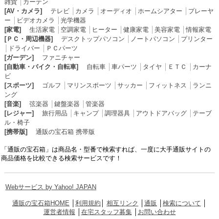
雑貨
│
カーテン
[AV・カメラ]
テレビ
│
カメラ
│
オーディオ
│
ホームシアター
│
プレーヤ
ー
│
ビデオカメラ
│
光学機器
[家電]
生活家電
│
空調家電
│
ヒーター
│
健康家電
│
美容家電
│
情報家電
[ＰＣ・周辺機器]
デスクトップパソコン
│
ノートパソコン
│
プリンター
│
ドライバー
│
ＰＣパーツ
[ガーデン]
ファニチャー
[自動車・バイク・自転車]
自転車
│
車パーツ
│
タイヤ
│
ＥＴＣ
│
カーナ
ビ
[スポーツ]
ゴルフ
│
マリンスポーツ
│
サッカー
│
フィットネス
│
ランニ
ング
[音楽]
弦楽器
│
鍵盤楽器
│
管楽器
[レジャー]
旅行用品
│
キャンプ
│
調理器具
│
アウトドアバッグ
│
テーブ
ル・椅子
[携帯版]
通販の宝石箱 携帯版
「通販の宝石箱」は商品名・型番で検索すれば、一度に大手通販サイトの
商品価格を比較できる検索サービスです！
Webサービス by Yahoo! JAPAN
通販の宝石箱HOME
│
利用規約
│
相互リンク
│
通販
│
検索について
│
運営者情報
│
在宅スタッフ募集
│
お問い合わせ