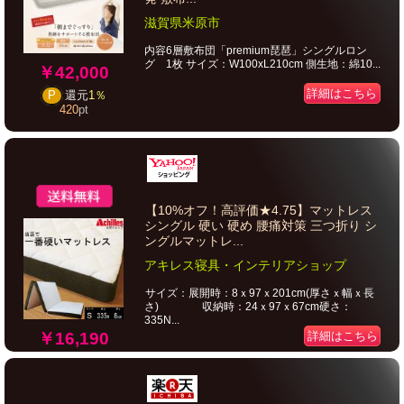
滋賀県米原市
内容6層敷布団「premium琵琶」シングルロン
グ 1枚 サイズ：W100xL210cm 側生地：綿10...
￥42,000
詳細はこちら
P
還元
1％
420
pt
【10%オフ！高評価★4.75】マットレス
シングル 硬い 硬め 腰痛対策 三つ折り シ
ングルマットレ...
アキレス寝具・インテリアショップ
サイズ：展開時：8ｘ97ｘ201cm(厚さｘ幅ｘ長
さ) 収納時：24ｘ97ｘ67cm硬さ：
335N...
￥16,190
詳細はこちら