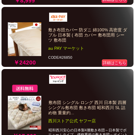
￥8,999
敷き布団カバー 防ダニ 綿100% 高密度 ダ
ブル 日本製 ( 布団 カバー 敷布団用 シー
ツ 敷布団
au PAY マーケット
CODE/426850
￥24200
詳細はこちら
敷布団 シングル ロング 西川 日本製 四層
シングル敷布団 敷き布団 昭和西川 SL 詰
め物 重量約...
西川ストア公式 ヤフー店
昭和西川安心の日本製4層敷き布団～日本製でボ
リュームタイプ、価格重視の敷き布団～ポイント