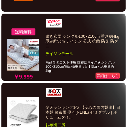
敷き布団 シングル100×210cm 重さ約4kg
厚み約9cm テイジン 公式 抗菌 防臭 防ダ
ニ...
テイジンモール
商品名ダニスト使用 敷布団サイズ★シングル
100×210cm/詰め物重量：約1.5kg・総重量約
4kg...
￥9,999
詳細はこちら
楽天ランキング1位 【安心の国内製造】日
本製 敷布団 寧々(NENE) セミダブル | ボ
リュームタイ...
お布団工房