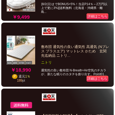
[8/2(日)までBONUS+5%！当店P14％～2万円以
上で更に3%][送料無料（北海道・沖縄県・離
島...
￥9,499
詳細はこちら
敷布団 通気性の良い通気性 高通気 (Nブレ
ス プラスエア) マットレス かため 玄関
先迄納品 ニトリ...
ニトリ
￥18,990
通気性の良い敷布団 N-Breath+Air空気のチカラ
が、新たな眠りのカタチを創り出す。Point01...
P
還元
1％
詳細はこちら
189
pt