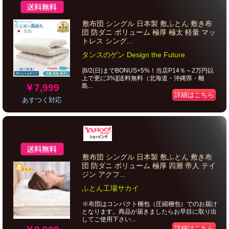
敷布団 シングル 日本製 敷ふとん 敷き布
団 防ダニ ボリューム 極厚 極太 軽量 マッ
トレス シング...
タンスのゲン Design the Future
[8/2(日)までBONUS+5%！当店P14％～2万円以
上で更に3%][送料無料（北海道・沖縄県・離
￥7,999
島...
詳細はこちら
あすつく対応
敷布団 シングル 日本製 敷ふとん 敷き布
団 防ダニ ボリューム 極厚 四層 帝人 テイ
ジン アクフ...
ふとん工場サカイ
※布団はコンパクト梱包（圧縮梱包）でのお届け
となります。商品が届きましたらお早目に取り出
してご使用下さい...
詳細はこちら