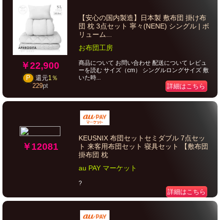
【安心の国内製造】日本製 敷布団 掛け布
団 枕 3点セット 寧々(NENE) シングル | ボ
リューム...
お布団工房
商品について お問い合わせ 配送について レビュ
￥22,900
ーを読む サイズ（cm） シングルロングサイズ 敷
いた時...
P
還元
1％
229
pt
詳細はこちら
KEUSNIX 布団セットセミダブル 7点セッ
￥12081
ト 来客用布団セット 寝具セット 【敷布団
掛布団 枕
au PAY マーケット
?
詳細はこちら