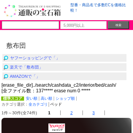
型番・商品名で多数ECを価格比
較！
敷布団
ヤフーショッピングで「」
楽天で「敷布団」
AMAZONで「」
[erase_file_dir]../search/cashdata_c2/interior/bed/cash/
[全ファイル数：137***** erase num 0 *****
標準スコア
安い順
高い順
ショップ順
カテゴリ選択：
全カテゴリ
│
ベッド
1件～30件(全74件)
1
2
3