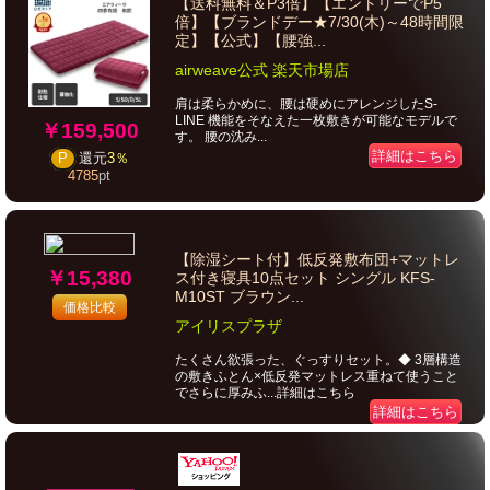
【送料無料＆P3倍】【エントリーでP5
倍】【ブランドデー★7/30(木)～48時間限
定】【公式】【腰強...
airweave公式 楽天市場店
肩は柔らかめに、腰は硬めにアレンジしたS-
LINE 機能をそなえた一枚敷きが可能なモデルで
￥159,500
す。 腰の沈み...
詳細はこちら
P
還元
3％
4785
pt
【除湿シート付】低反発敷布団+マットレ
￥15,380
ス付き寝具10点セット シングル KFS-
M10ST ブラウン...
価格比較
アイリスプラザ
たくさん欲張った、ぐっすりセット。◆ 3層構造
の敷きふとん×低反発マットレス重ねて使うこと
でさらに厚みふ...詳細はこちら
詳細はこちら