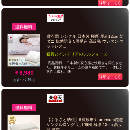
詳細はこちら
敷布団 シングル 日本製 極厚 厚み12cm 防
ダニ 抗菌防臭 5層構造 高反発 ウレタン マ
ットレス...
寝具とインテリアのシルフィーズ
-商品説明-・日本製の安心感と快適さを両立させ
た、超極厚ボリュームの敷き布団です。・体圧分
￥8,980
散性に優れ、腰...
詳細はこちら
あすつく対応
【ふるさと納税】6層敷布団 premium琵琶
シングルロング 近江布団 極厚 13cm 高反
発 敷布...