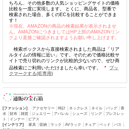
ちろん、その他多数の人気ショッピングサイトの価格
比較を一度に実現します。 とくに、商品名、型番で
検索された場合、多くのECを比較することができま
す！
※現在、AMAZONの商品の検索結果が表示されませ
ん。AMAZONにつきましてはHP上部のAMAZONリン
クより直接ご確認されますようお願い申し上げます。
検索ボックスから直接検索されました商品は「リア
ルタイムの情報に近い」です。そのためで価格比較サ
イトで売り切れのリンクが比較的少ないので、ぜひ商
品検索にご利用いただけましたら幸いです。
ブッ
クマークする(IE専用)
[ファッション]
アクセサリー
│
時計
│
ネックレス
│
ネイル
│
バッグ
│
香
水
│
財布
│
雑貨
│
ジュエリー
│
アパレル
│
シューズ
│
リング
│
ブレスレッ
ト
│
インナー
│
ピアス
[インテリア]
家具
│
収納
│
ラック
│
AVラック
│
チェア
│
ベッド
│
バス
│