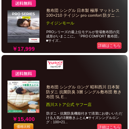
敷布団 シングル 日本製 極厚 マットレス
100×210 テイジン pro comfort 防ダニ ...
テイジンモール
PROシリーズの最上位モデルが登場敷布団の完
成形がいまここに。「PRO COMFORT 敷布団」
■サイズ...
詳細はこちら
￥17,999
敷布団 シングル ロング 昭和西川 日本製
防ダニ 抗菌防臭 3層 シングル敷布団 敷き
布団 SL E...
西川ストア公式 ヤフー店
防ダニ・抗菌防臭機能付きで清潔にお使いいただ
ける人気の3層敷きふとん■サイズシングルロン
￥15,400
グ：100×21...
価格比較
詳細はこちら