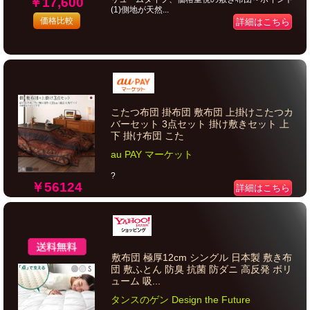
￥17,600
(1)側地が天然...
価格比較
詳細はこちら
こたつ布団 掛布団 敷布団 上掛けこたつカ
バーセット 3点セット 掛け敷きセット 上
下 掛け布団 こた
au PAY マーケット
?
￥56124
詳細はこちら
敷布団 極厚12cm シングル 日本製 敷き布
団 敷ふとん 防臭 抗菌 防ダニ 高反発 ボリ
ューム 吸...
タンスのゲン Design the Future