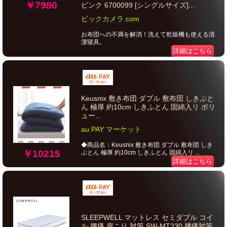
￥7980
ピンク 6700099 [シングルサイズ]...
ビックカメラ.com
お布団への不満を解消！洗えて乾燥機も使える清
潔寝具。
詳細はこちら
Keusnix 敷き布団 ダブル 敷布団 しきぶと
ん 極厚 約10cm しきふとん 固綿入リ ボリ
ュー...
au PAY マーケット
◆商品名：Keusnix 敷き布団 ダブル 敷布団 しき
￥10215
ぶとん 極厚 約10cm しきふとん 固綿入リ ...
詳細はこちら
SLEEPWELL マットレス セミダブル コイ
ル 腰痛 肩こり 対策 SW-MT230 腰痛対策