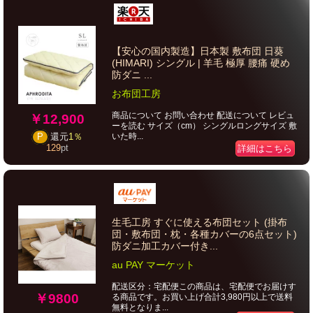
【安心の国内製造】日本製 敷布団 日葵
(HIMARI) シングル | 羊毛 極厚 腰痛 硬め
防ダニ ...
お布団工房
商品について お問い合わせ 配送について レビュ
￥12,900
ーを読む サイズ（cm） シングルロングサイズ 敷
いた時...
P
還元
1％
129
pt
詳細はこちら
生毛工房 すぐに使える布団セット (掛布
団・敷布団・枕・各種カバーの6点セット)
防ダニ加工カバー付き...
au PAY マーケット
配送区分：宅配便この商品は、宅配便でお届けす
￥9800
る商品です。お買い上げ合計3,980円以上で送料
無料となりま...