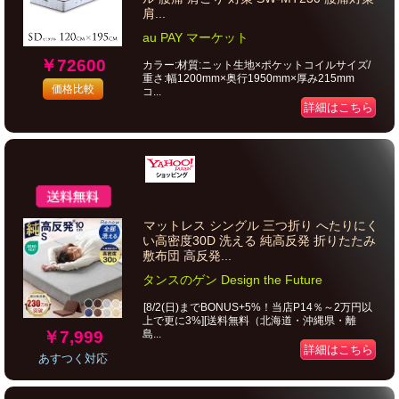
肩...
au PAY マーケット
￥72600
カラー:材質:ニット生地×ポケットコイルサイズ/
重さ:幅1200mm×奥行1950mm×厚み215mm
価格比較
コ...
詳細はこちら
マットレス シングル 三つ折り へたりにく
い高密度30D 洗える 純高反発 折りたたみ
敷布団 高反発...
タンスのゲン Design the Future
[8/2(日)までBONUS+5%！当店P14％～2万円以
上で更に3%][送料無料（北海道・沖縄県・離
￥7,999
島...
詳細はこちら
あすつく対応