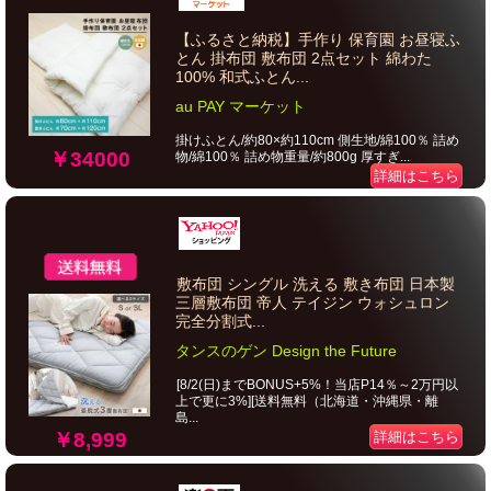
【ふるさと納税】手作り 保育園 お昼寝ふ
とん 掛布団 敷布団 2点セット 綿わた
100% 和式ふとん...
au PAY マーケット
掛けふとん/約80×約110cm 側生地/綿100％ 詰め
￥34000
物/綿100％ 詰め物重量/約800g 厚すぎ...
詳細はこちら
敷布団 シングル 洗える 敷き布団 日本製
三層敷布団 帝人 テイジン ウォシュロン
完全分割式...
タンスのゲン Design the Future
[8/2(日)までBONUS+5%！当店P14％～2万円以
上で更に3%][送料無料（北海道・沖縄県・離
島...
￥8,999
詳細はこちら