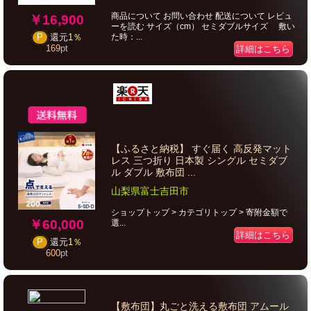
商品について お問い合わせ 配送について レビュ
￥16,900
ーを読む サイズ（cm） セミダブルサイズ 敷い
た時：...
P
還元
1％
169
pt
詳細はこちら
【ふるさと納税】 すぐ届く 高反発マット
レス 三つ折り 日本製 シングル セミダブ
ル ダブル 敷布団 ...
山梨県富士吉田市
ショップトップ > カテゴリトップ > 寄附金額で
￥60,000
選...
詳細はこちら
P
還元
1％
600
pt
【敷布団】丸ごと洗える敷布団 アムール