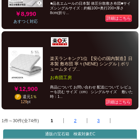
■品名エムールの日本製 体圧分散敷き布団■サイ
ズシングルサイズ：約幅100×奥行200×厚さ
￥8,990
8cm(折り...
詳細はこちら
あすつく対応
楽天ランキング1位 【安心の国内製造】日
本製 敷布団 寧々(NENE) シングル | ボリ
ュームタイプ...
お布団工房
商品について お問い合わせ 配送について レビュ
￥12,900
ーを読む サイズ（cm） シングルサイズ 敷いた
時：1...
P
還元
1％
129
pt
詳細はこちら
1件～30件(全74件)
1
2
3
通販の宝石箱 検索対象EC