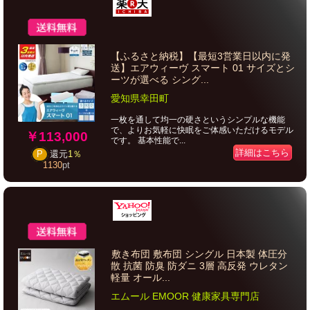
【ふるさと納税】【最短3営業日以内に発
送】エアウィーヴ スマート 01 サイズとシ
ーツが選べる シング...
愛知県幸田町
一枚を通して均一の硬さというシンプルな機能
で、よりお気軽に快眠をご体感いただけるモデル
￥113,000
です。 基本性能で...
詳細はこちら
P
還元
1％
1130
pt
敷き布団 敷布団 シングル 日本製 体圧分
散 抗菌 防臭 防ダニ 3層 高反発 ウレタン
軽量 オール...
エムール EMOOR 健康家具専門店