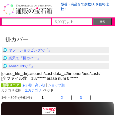
型番・商品名で多数ECを価格比
較！
掛カバー
ヤフーショッピングで「」
楽天で「掛カバー」
AMAZONで「」
[erase_file_dir]../search/cashdata_c2/interior/bed/cash/
[全ファイル数：137***** erase num 0 *****
標準スコア
安い順
高い順
ショップ順
カテゴリ選択：
全カテゴリ
│
ベッド
1件～30件(全61件)
1
2
3