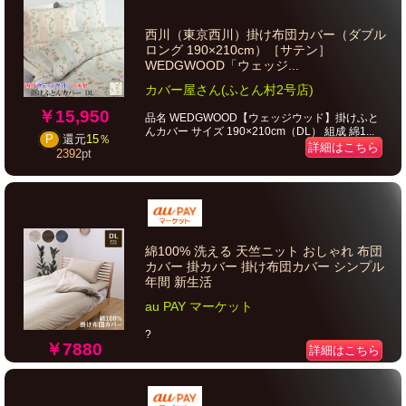
西川（東京西川）掛け布団カバー（ダブル
ロング 190×210cm）［サテン］
WEDGWOOD「ウェッジ...
カバー屋さん(ふとん村2号店)
￥15,950
品名 WEDGWOOD【ウェッジウッド】掛けふと
んカバー サイズ 190×210cm（DL） 組成 綿1...
P
還元
15％
詳細はこちら
2392
pt
綿100% 洗える 天竺ニット おしゃれ 布団
カバー 掛カバー 掛け布団カバー シンプル
年間 新生活
au PAY マーケット
?
￥7880
詳細はこちら