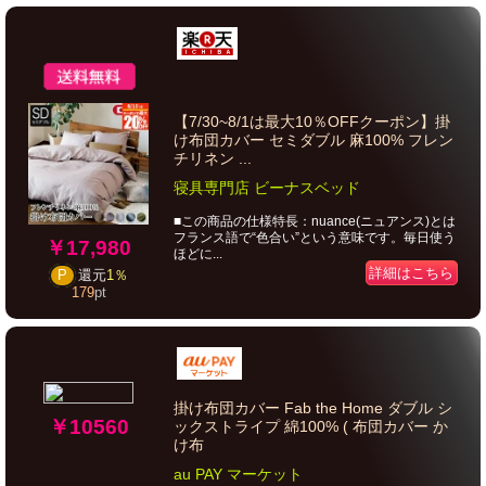
【7/30~8/1は最大10％OFFクーポン】掛
け布団カバー セミダブル 麻100% フレン
チリネン ...
寝具専門店 ビーナスベッド
■この商品の仕様特長：nuance(ニュアンス)とは
フランス語で“色合い”という意味です。毎日使う
￥17,980
ほどに...
詳細はこちら
P
還元
1％
179
pt
掛け布団カバー Fab the Home ダブル シ
￥10560
ックストライプ 綿100% ( 布団カバー か
け布
au PAY マーケット