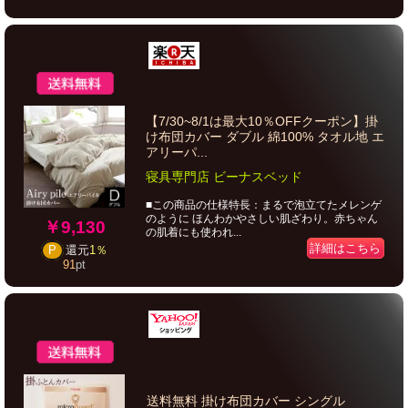
【7/30~8/1は最大10％OFFクーポン】掛
け布団カバー ダブル 綿100% タオル地 エ
アリーパ...
寝具専門店 ビーナスベッド
■この商品の仕様特長：まるで泡立てたメレンゲ
のように ほんわかやさしい肌ざわり。赤ちゃん
￥9,130
の肌着にも使われ...
詳細はこちら
P
還元
1％
91
pt
送料無料 掛け布団カバー シングル