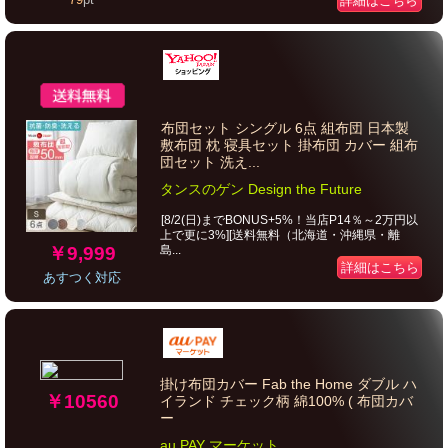
詳細はこちら
布団セット シングル 6点 組布団 日本製
敷布団 枕 寝具セット 掛布団 カバー 組布
団セット 洗え...
タンスのゲン Design the Future
[8/2(日)までBONUS+5%！当店P14％～2万円以
上で更に3%][送料無料（北海道・沖縄県・離
￥9,999
島...
詳細はこちら
あすつく対応
掛け布団カバー Fab the Home ダブル ハ
￥10560
イランド チェック柄 綿100% ( 布団カバ
ー
au PAY マーケット