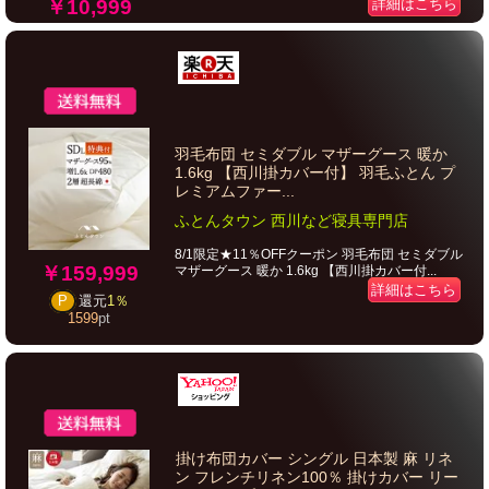
￥10,999
詳細はこちら
羽毛布団 セミダブル マザーグース 暖か
1.6kg 【西川掛カバー付】 羽毛ふとん プ
レミアムファー...
ふとんタウン 西川など寝具専門店
8/1限定★11％OFFクーポン 羽毛布団 セミダブル
￥159,999
マザーグース 暖か 1.6kg 【西川掛カバー付...
詳細はこちら
P
還元
1％
1599
pt
掛け布団カバー シングル 日本製 麻 リネ
ン フレンチリネン100％ 掛けカバー リー