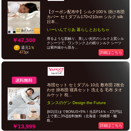
【クーポン配布中】シルク100％ 掛け布団
カバー セミダブル170×210cm シルク silk
日本...
いーいんてりあ 暮らしとおもちゃ
滑るような肌触り、美しい光沢のシルク上質シル
￥47,300
クシーツで、ワンランク上の眠りシルク シーツ
は紫外線から肌を...
P
還元
1％
473
pt
詳細はこちら
布団セット セミダブル 10点 敷布団 2枚合
わせ 掛布団 寝具セット 洗える 毛布 タオ
ルケット 枕...
タンスのゲン Design the Future
[8/2(日)までBONUS+5%！当店P14％～2万円以
上で更に3%][送料無料（北海道・沖縄県・離
島...
￥13,999
詳細はこちら