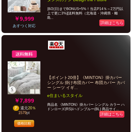
[8/2(日)までBONUS+5%！当店P14％～2万円以
上で更に3%][送料無料（北海道・沖縄県・離
￥9,999
島...
詳細はこちら
あすつく対応
【ポイント20倍】《MINTON》掛カバー
シングル 掛け布団カバー 布団カバー カバ
ー シーツ イギ...
e住まいるスタイル
￥7,899
商品名 《MINTON》掛カバー シングル カラー ハ
P
還元
20％
ドンローズ(RS)/ハドンブルー(BL) 商品サイ...
1579
pt
詳細はこちら
価格比較