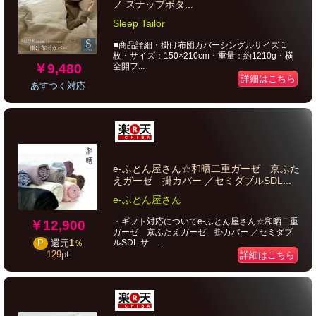
ノ スナップボタ...
Sleep Tailor
■商品詳細・掛け布団カバーシングルサイズ 1
枚・サイズ：150×210cm・重量：約1210g・横
￥9,480
全開フ...
詳細はこちら
あすつく対応
e-ふとん屋さん☆和晒二重ガーゼ 京ふた
えガーゼ 掛カバー ／セミダブルSDL...
e-ふとん屋さん
・ギフト対応についてe-ふとん屋さん☆和晒二重
￥12,900
ガーゼ 京ふたえガーゼ 掛カバー ／セミダブ
ルSDL サ ...
P
還元
1％
詳細はこちら
129
pt