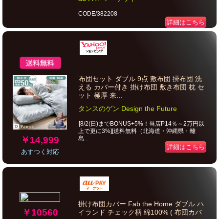
CODE/382208
詳細はこちら
布団セット ダブル 9点 敷布団 掛布団 洗
える カバー付き 掛け布団 敷き布団 枕 セ
ット 極厚 来...
タンスのゲン Design the Future
[8/2(日)までBONUS+5%！当店P14％～2万円以
上で更に3%][送料無料（北海道・沖縄県・離
￥14,999
島...
詳細はこちら
あすつく対応
掛け布団カバー Fab the Home ダブル ハ
￥10560
イランド チェック柄 綿100% ( 布団カバ