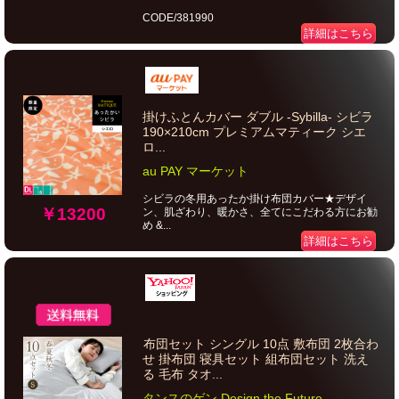
CODE/381990
詳細はこちら
掛けふとんカバー ダブル -Sybilla- シビラ
190×210cm プレミアムマティーク シエ
ロ...
au PAY マーケット
シビラの冬用あったか掛け布団カバー★デザイ
￥13200
ン、肌ざわり、暖かさ、全てにこだわる方にお勧
め &...
詳細はこちら
布団セット シングル 10点 敷布団 2枚合わ
せ 掛布団 寝具セット 組布団セット 洗え
る 毛布 タオ...
タンスのゲン Design the Future