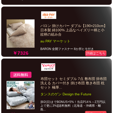
バロン 掛けカバー ダブル【190×210cm】
日本製 綿100% 上品なペイズリー柄と小
紋柄の組み合
au PAY マーケット
BARON 全開ファスナー 8か所ヒモ付き
￥7326
詳細はこちら
布団セット セミダブル 7点 敷布団 掛布団
洗える カバー付き 掛け布団 敷き布団 枕
セット 極厚...
タンスのゲン Design the Future
[8/2(日)までBONUS+5%！当店P14％～2万円以
上で更に3%][送料無料（北海道・沖縄県・離
島...