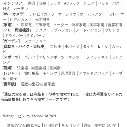
[インテリア]
家具
│
収納
│
ラック
│
AVラック
│
チェア
│
ベッド
│
バス
│
雑貨
│
カーテン
[AV・カメラ]
テレビ
│
カメラ
│
オーディオ
│
ホームシアター
│
プレーヤ
ー
│
ビデオカメラ
│
光学機器
[家電]
生活家電
│
空調家電
│
ヒーター
│
健康家電
│
美容家電
│
情報家電
[ＰＣ・周辺機器]
デスクトップパソコン
│
ノートパソコン
│
プリンター
│
ドライバー
│
ＰＣパーツ
[ガーデン]
ファニチャー
[自動車・バイク・自転車]
自転車
│
車パーツ
│
タイヤ
│
ＥＴＣ
│
カーナ
ビ
[スポーツ]
ゴルフ
│
マリンスポーツ
│
サッカー
│
フィットネス
│
ランニ
ング
[音楽]
弦楽器
│
鍵盤楽器
│
管楽器
[レジャー]
旅行用品
│
キャンプ
│
調理器具
│
アウトドアバッグ
│
テーブ
ル・椅子
[携帯版]
通販の宝石箱 携帯版
「通販の宝石箱」は商品名・型番で検索すれば、一度に大手通販サイトの
商品価格を比較できる検索サービスです！
Webサービス by Yahoo! JAPAN
通販の宝石箱HOME
│
利用規約
│
相互リンク
│
通販
│
検索について
│