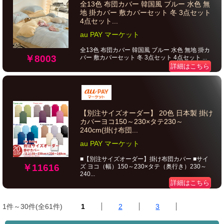
全13色 布団カバー 韓国風 ブルー 水色 無
地 掛カバー 敷カバーセット 冬 3点セット
4点セット...
au PAY マーケット
全13色 布団カバー 韓国風 ブルー 水色 無地 掛カ
￥8003
バー 敷カバーセット 冬 3点セット 4点セット ...
詳細はこちら
【別注サイズオーダー】 20色 日本製 掛け
カバーヨコ150～230×タテ230～
240cm(掛け布団...
au PAY マーケット
■【別注サイズオーダー】掛け布団カバー ■サイ
￥11616
ズ ヨコ（幅）150～230×タテ（奥行き）230～
240...
詳細はこちら
1件～30件(全61件)
1
2
3