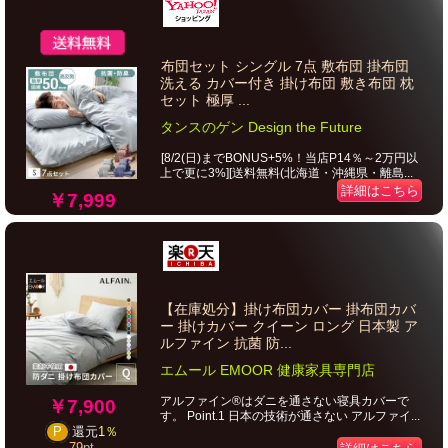
布団セット シングル 7点 敷布団 掛布団
洗える カバー付き 掛け布団 敷き布団 枕
セット 極厚 ...
タンスのゲン Design the Future
[8/2(日)までBONUS+5%！当店P14％～2万円以
上で更に3%][送料無料(北海道・沖縄県・離島...
詳細はこちら
￥7,999
【在庫処分】掛け布団カバー 掛布団カバ
ー 掛けカバー クイーン ロング 日本製 ア
ルファイン 抗菌 防...
エムール EMOOR 健康家具専門店
アルファイン®はダニを通さない寝具カバーで
￥7,900
す。 Point.1 日本の技術が通さない アルファイ...
P
還元
1％
79
pt