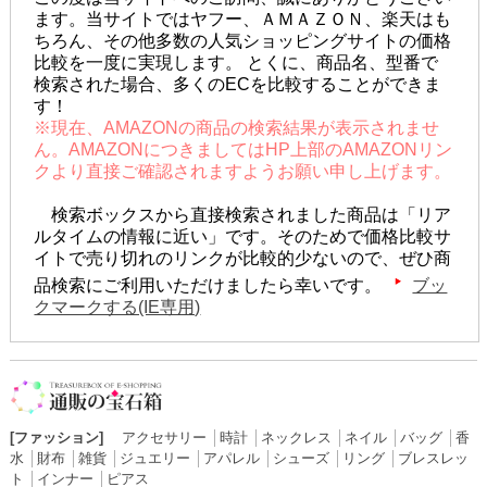
ます。当サイトではヤフー、ＡＭＡＺＯＮ、楽天はも
ちろん、その他多数の人気ショッピングサイトの価格
比較を一度に実現します。 とくに、商品名、型番で
検索された場合、多くのECを比較することができま
す！
※現在、AMAZONの商品の検索結果が表示されませ
ん。AMAZONにつきましてはHP上部のAMAZONリン
クより直接ご確認されますようお願い申し上げます。
検索ボックスから直接検索されました商品は「リア
ルタイムの情報に近い」です。そのためで価格比較サ
イトで売り切れのリンクが比較的少ないので、ぜひ商
品検索にご利用いただけましたら幸いです。
ブッ
クマークする(IE専用)
[ファッション]
アクセサリー
│
時計
│
ネックレス
│
ネイル
│
バッグ
│
香
水
│
財布
│
雑貨
│
ジュエリー
│
アパレル
│
シューズ
│
リング
│
ブレスレッ
ト
│
インナー
│
ピアス