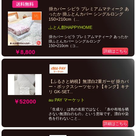
掛カバー シビラ プレミアムマティーク あ
ったか 掛ふとんカバー シングルロング
150×210cm（...
ふとん館HAPPYHOME
掛カバー シビラ プレミアムマティーク あったか
掛ふとんカバー シングルロング
150×210cm（コ...
￥8,800
詳細はこちら
【ふるさと納税】無漂白2重ガーゼ 掛カバ
ー・ボックスシーツセット【キング】キナ
リ GK-SET...
au PAY マーケット
￥52000
「生成り」は色の名前ではなく、「糸や布地を晒
さない無漂白のもの」という意味です。漂白や染
色を行わないこと...
詳細はこちら