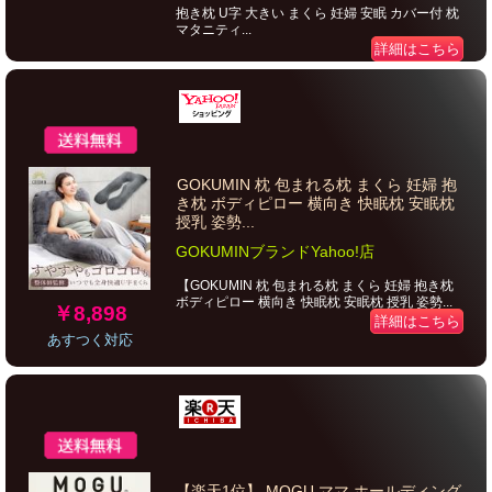
抱き枕 U字 大きい まくら 妊婦 安眠 カバー付 枕
マタニティ...
詳細はこちら
GOKUMIN 枕 包まれる枕 まくら 妊婦 抱
き枕 ボディピロー 横向き 快眠枕 安眠枕
授乳 姿勢...
GOKUMINブランドYahoo!店
【GOKUMIN 枕 包まれる枕 まくら 妊婦 抱き枕
ボディピロー 横向き 快眠枕 安眠枕 授乳 姿勢...
￥8,898
詳細はこちら
あすつく対応
【楽天1位】 MOGU ママ ホールディング