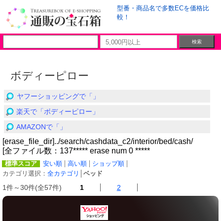
型番・商品名で多数ECを価格比
較！
ボディーピロー
ヤフーショッピングで「」
楽天で「ボディーピロー」
AMAZONで「」
[erase_file_dir]../search/cashdata_c2/interior/bed/cash/
[全ファイル数：137***** erase num 0 *****
標準スコア
安い順
高い順
ショップ順
カテゴリ選択：
全カテゴリ
│
ベッド
1件～30件(全57件)
1
2