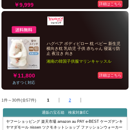
￥9,999
詳細はこちら
ハグベア ボディピロー 枕 ベビー 新生児
横向き枕 乳幼児 子供 赤ちゃん 寝返り防
止 夜泣き 向き
湘南の韓国子供服マリンキャッスル
￥11,800
詳細はこちら
あすつく対応
1件～30件(全57件)
1
2
通販の宝石箱 検索対象EC
ヤフーショッピング 楽天市場 amazon au PAY e-BEST ケーズデンキ
ヤマダモール nissen ツクモネットショップ ファッションウォーカー