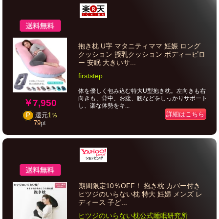
抱き枕 U字 マタニティママ 妊娠 ロング
クッション 授乳クッション ボディーピロ
ー 安眠 大きいサ...
firststep
体を優しく包み込む特大U型抱き枕。左向きも右
向きも、背中、お腹、腰などをしっかりサポート
￥7,950
し、楽な体勢をキ...
詳細はこちら
P
還元
1％
79
pt
期間限定10％OFF！ 抱き枕 カバー付き
ヒツジのいらない枕 特大 妊婦 メンズ レ
ディース 子ど...
ヒツジのいらない枕公式睡眠研究所