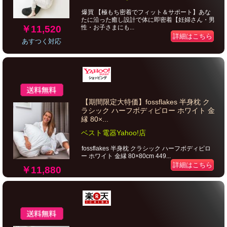
爆買 【極もち密着でフィット＆サポート】あな
たに沿った癒し設計で体に即密着【妊婦さん・男
￥11,520
性・お子さまにも...
詳細はこちら
あすつく対応
【期間限定大特価】fossflakes 半身枕 ク
ラシック ハーフボディピロー ホワイト 金
縁 80×...
ベスト電器Yahoo!店
fossflakes 半身枕 クラシック ハーフボディピロ
ー ホワイト 金縁 80×80cm 449...
詳細はこちら
￥11,880