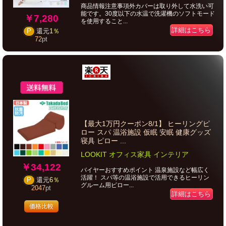
商品情報注意事項外カバーは取り外して水洗い可
能です。30度以下の水温で洗濯機のソフトモード
￥7,280
を使用すること...
詳細はこちら
P
還元
1％
72
pt
【最大1万円クーポン8/1】 ヒーリングピ
ロー スパ 温浴施設 仮眠 安眠 健康グッズ
寝具 ピロー ...
LOOKIT オフィス家具 インテリア
￥34,122
バイヤーおすすめポイント 温泉施設など幅広く
活躍！ スパ等の温浴施設で活用できるヒーリン
P
還元
6％
グルーム用ピロー...
2047
pt
詳細はこちら
価格比較