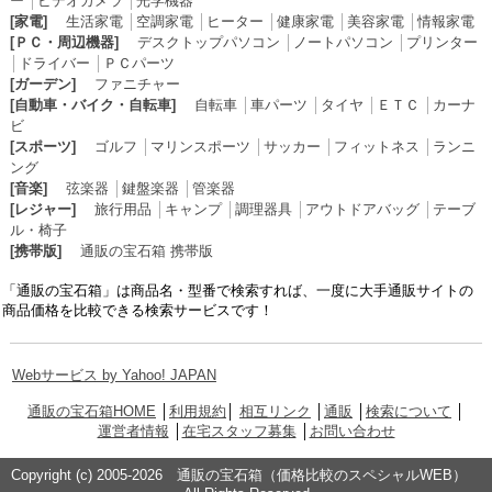
ー
│
ビデオカメラ
│
光学機器
[家電]
生活家電
│
空調家電
│
ヒーター
│
健康家電
│
美容家電
│
情報家電
[ＰＣ・周辺機器]
デスクトップパソコン
│
ノートパソコン
│
プリンター
│
ドライバー
│
ＰＣパーツ
[ガーデン]
ファニチャー
[自動車・バイク・自転車]
自転車
│
車パーツ
│
タイヤ
│
ＥＴＣ
│
カーナ
ビ
[スポーツ]
ゴルフ
│
マリンスポーツ
│
サッカー
│
フィットネス
│
ランニ
ング
[音楽]
弦楽器
│
鍵盤楽器
│
管楽器
[レジャー]
旅行用品
│
キャンプ
│
調理器具
│
アウトドアバッグ
│
テーブ
ル・椅子
[携帯版]
通販の宝石箱 携帯版
「通販の宝石箱」は商品名・型番で検索すれば、一度に大手通販サイトの
商品価格を比較できる検索サービスです！
Webサービス by Yahoo! JAPAN
通販の宝石箱HOME
│
利用規約
│
相互リンク
│
通販
│
検索について
│
運営者情報
│
在宅スタッフ募集
│
お問い合わせ
Copyright (c) 2005-2026 通販の宝石箱（価格比較のスペシャルWEB）