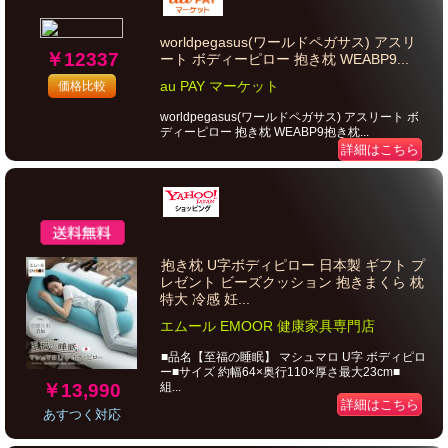
worldpegasus(ワールドペガサス) アスリ
￥12337
ート ボディーピロー 抱き枕 WEABP9...
au PAY マーケット
価格比較
worldpegasus(ワールドペガサス) アスリート ボ
ディーピロー 抱き枕 WEABP9抱き枕...
詳細はこちら
抱き枕 U字ボディピロー 日本製 ギフト プ
レゼント ビーズクッション 抱きまくら 枕
特大 冷感 妊...
エムール EMOOR 健康家具専門店
■品名【至福の睡眠】 マシュマロ U字 ボディピロ
ー■サイズ 約幅64×奥行110×厚さ最大23cm■
￥13,990
組...
詳細はこちら
あすつく対応