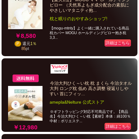
ピロー （天然系よもぎ成分配合の素肌に
やさしいマタニティ抱...
枕と眠りのおやすみショップ!
【mogu-mtnty】よく一緒に購入されている商品
枕カバー MOGU ホールディングピロー抱き枕
￥8,580
3,3...
詳細はこちら
P
還元
1％
85
pt
今治大判ひく～い枕 枕 まくら 今治タオル
大判 ロング枕 低め 高さ調整 寝返りしや
すい 首にフィッ...
amepla&Nelture 公式ストア
※ギフトラッピング対応不可商品です。【商品
名】今治大判ひく～い枕【素材】本体：綿100％
中材：ポリエステ...
￥12,980
詳細はこちら