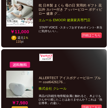
枕 日本製 まくら 母の日 実用的 ギフト 花
以外 カバー付き アッパーピロー ボディピ
ロー 健康 グ...
エムール EMOOR 健康家具専門店
STAFF VOICE -スタッフおすすめポイント- 本当
￥11,000
に気持ちいい...
詳細はこちら
P
還元
1％
110
pt
ALLERTECT アイスボディーピロー ブル
ー cost6426176...
株式会社 クレール
商品の詳細[生地情報]金属に触れると、木よりも
ひんやり感じたことはありませんか？これは「熱
￥7,980
伝導率」の違い...
詳細はこちら