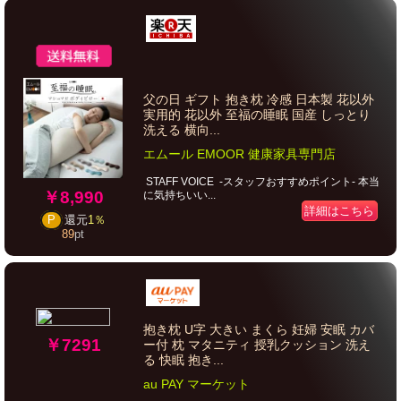
父の日 ギフト 抱き枕 冷感 日本製 花以外
実用的 花以外 至福の睡眠 国産 しっとり
洗える 横向...
エムール EMOOR 健康家具専門店
STAFF VOICE -スタッフおすすめポイント- 本当
￥8,990
に気持ちいい...
詳細はこちら
P
還元
1％
89
pt
抱き枕 U字 大きい まくら 妊婦 安眠 カバ
￥7291
ー付 枕 マタニティ 授乳クッション 洗え
る 快眠 抱き...
au PAY マーケット