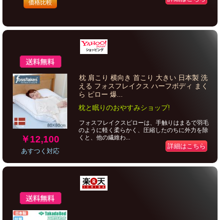
価格比較
枕 肩こり 横向き 首こり 大きい 日本製 洗
える フォスフレイクス ハーフボディ まく
ら ピロー 爆...
枕と眠りのおやすみショップ!
フォスフレイクスピローは、手触りはまるで羽毛
のように軽く柔らかく、圧縮したのちに外力を除
￥12,100
くと、他の繊維わ...
詳細はこちら
あすつく対応