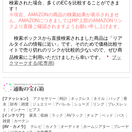
検索された場合、多くのECを比較することができま
す！
※現在、AMAZONの商品の検索結果が表示されませ
ん。AMAZONにつきましてはHP上部のAMAZONリン
クより直接ご確認されますようお願い申し上げます。
検索ボックスから直接検索されました商品は「リア
ルタイムの情報に近い」です。そのためで価格比較サ
イトで売り切れのリンクが比較的少ないので、ぜひ商
品検索にご利用いただけましたら幸いです。
ブッ
クマークする(IE専用)
[ファッション]
アクセサリー
│
時計
│
ネックレス
│
ネイル
│
バッグ
│
香
水
│
財布
│
雑貨
│
ジュエリー
│
アパレル
│
シューズ
│
リング
│
ブレスレッ
ト
│
インナー
│
ピアス
[インテリア]
家具
│
収納
│
ラック
│
AVラック
│
チェア
│
ベッド
│
バス
│
雑貨
│
カーテン
[AV・カメラ]
テレビ
│
カメラ
│
オーディオ
│
ホームシアター
│
プレーヤ