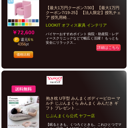
【最大1万円クーポン7/30】 【最大1万円
クーポン7/19-25】 【法人限定】授乳チェ
ア 授乳用椅...
LOOKIT オフィス家具 インテリア
￥72,600
バイヤーおすすめポイント 病院・助産院・レデ
ィースクリニックなどで幅広く活躍！ もっとも
P
還元
6％
安全にリラックス...
4356
pt
詳細はこちら
価格比較
抱き枕 U字型 みんまくボディーピロー マ
ルチ じぶんまくら みんまく みんだき ギ
フト プレゼント ...
じぶんまくら公式 ヤフー店
【眠るときも、くつろぐときも。これひとつでマ