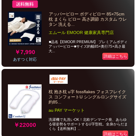
アッパーピロー ボディピロー 85×75cm
枕 まくら ピロー 高さ調節 カスタム ウレ
タン 洗える...
エムール EMOOR 健康家具専門店
■品名【EMOOR PREMIUM】 プレミアムボディ
アッパーピロー■サイズ約幅85×奥行75×高さ最
￥7,990
大...
詳細はこちら
あすつく対応
枕 抱き枕 u字 fossflakes フォスフレイク
ス コンフォートU シングルロングサイズ
約85...
au PAY マーケット
洗濯機で丸洗いOK！北欧デンマーク発、あらゆ
￥22000
る寝姿勢をサポートするU字型枕。全身からだま
くら【送料無料】...
詳細はこちら