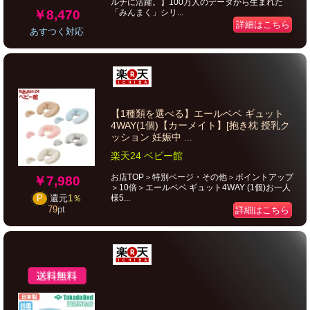
ルチに活躍。】100万人のデータから生まれた
￥8,470
「みんまく」シリ...
詳細はこちら
あすつく対応
【1種類を選べる】エールベベ ギュット
4WAY(1個)【カーメイト】[抱き枕 授乳ク
ッション 妊娠中 ...
楽天24 ベビー館
お店TOP＞特別ページ・その他＞ポイントアップ
￥7,980
＞10倍＞エールベベ ギュット4WAY (1個)お一人
様5...
P
還元
1％
79
pt
詳細はこちら