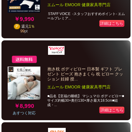
エムール EMOOR 健康家具専門店
STAFF VOICE -スタッフおすすめポイント- エム
￥9,990
ールプレミア...
詳細はこちら
P
還元
1％
99
pt
抱き枕 ボディピロー 日本製 ギフト プレ
ゼント ビーズ 抱きまくら 枕 ピロー クッ
ション 妊婦 授...
エムール EMOOR 健康家具専門店
■品名【至福の睡眠】 マシュマロ ボディピロー■
サイズ約幅30×奥行130×厚さ最大18.5cm■組
￥8,990
成・...
詳細はこちら
あすつく対応