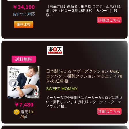
￥34,100
【商品詳細】商品名：抱き枕 ロフテー正規品 腰
痛 ボディピロー S型 LBP-330（カバー付） 腰
あすつく対応
寝...
詳細はこちら
価格比較
日本製 洗える マザーズクッション 6way
コンパクト 授乳クッション マタニティ 抱
き枕 妊婦 授...
SWEET MOMMY
メーカー希望小売価格はメーカーカタログに基づ
いて掲載しています 授乳服 マタニティ マタニテ
￥7,480
ィウェア 授...
詳細はこちら
P
還元
1％
74
pt