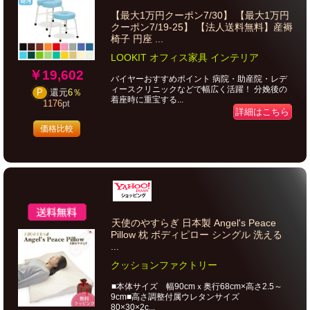
【最大1万円クーポン7/30】 【最大1万円
クーポン7/19-25】 【法人送料無料】産褥
椅子 円座 ...
LOOKIT オフィス家具 インテリア
￥19,602
バイヤーおすすめポイント 病院・助産院・レデ
ィースクリニックなどで幅広く活躍！ 分娩後の
P
還元
6％
着座時に重宝する...
1176
pt
詳細はこちら
価格比較
天使のやすらぎ 日本製 Angel's Peace
Pillow 枕 ボディピロー シングル 洗える
...
クッションファクトリー
■本体サイズ 幅90cmｘ奥行68cm×高さ2.5～
9cm■高さ調整付属ウレタンサイズ
80×30×2c...