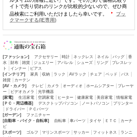
ルタイムの情報に近い」です。そのためで価格比較サ
イトで売り切れのリンクが比較的少ないので、ぜひ商
品検索にご利用いただけましたら幸いです。
ブッ
クマークする(IE専用)
[ファッション]
アクセサリー
│
時計
│
ネックレス
│
ネイル
│
バッグ
│
香
水
│
財布
│
雑貨
│
ジュエリー
│
アパレル
│
シューズ
│
リング
│
ブレスレッ
ト
│
インナー
│
ピアス
[インテリア]
家具
│
収納
│
ラック
│
AVラック
│
チェア
│
ベッド
│
バス
│
雑貨
│
カーテン
[AV・カメラ]
テレビ
│
カメラ
│
オーディオ
│
ホームシアター
│
プレーヤ
ー
│
ビデオカメラ
│
光学機器
[家電]
生活家電
│
空調家電
│
ヒーター
│
健康家電
│
美容家電
│
情報家電
[ＰＣ・周辺機器]
デスクトップパソコン
│
ノートパソコン
│
プリンター
│
ドライバー
│
ＰＣパーツ
[ガーデン]
ファニチャー
[自動車・バイク・自転車]
自転車
│
車パーツ
│
タイヤ
│
ＥＴＣ
│
カーナ
ビ
[スポーツ]
ゴルフ
│
マリンスポーツ
│
サッカー
│
フィットネス
│
ランニ