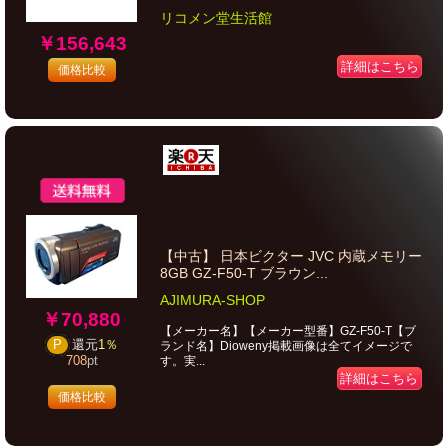
リコメン堂生活館
￥156,643
詳細はこちら
価格比較
【中古】 日本ビクター JVC 内蔵メモリー
8GB GZ-F50-T ブラウン...
AJIMURA-SHOP
￥70,880
【メーカー名】【メーカー型番】GZ-F50-T【ブ
P
還元
1％
ランド名】Dioweny掲載画像は全てイメージで
す。実...
708
pt
詳細はこちら
価格比較