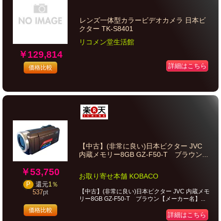
レンズ一体型カラービデオカメラ 日本ビ
クター TK-S8401
リコメン堂生活館
￥129,814
詳細はこちら
価格比較
【中古】(非常に良い)日本ビクター JVC
内蔵メモリー8GB GZ-F50-T ブラウン...
￥53,750
お取り寄せ本舗 KOBACO
P
還元
1％
【中古】(非常に良い)日本ビクター JVC 内蔵メモ
537
pt
リー8GB GZ-F50-T ブラウン【メーカー名】...
価格比較
詳細はこちら