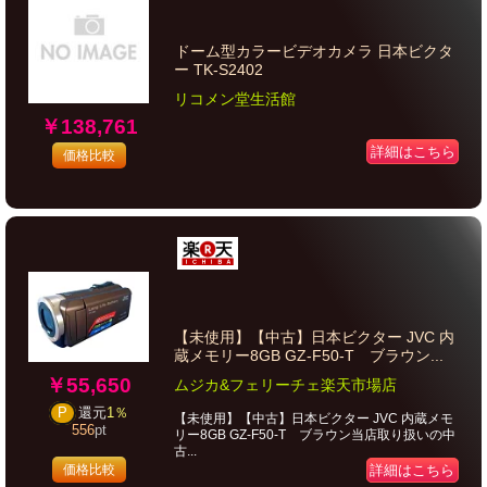
ドーム型カラービデオカメラ 日本ビクタ
ー TK-S2402
リコメン堂生活館
￥138,761
詳細はこちら
価格比較
【未使用】【中古】日本ビクター JVC 内
蔵メモリー8GB GZ-F50-T ブラウン...
￥55,650
ムジカ&フェリーチェ楽天市場店
P
還元
1％
【未使用】【中古】日本ビクター JVC 内蔵メモ
556
pt
リー8GB GZ-F50-T ブラウン当店取り扱いの中
古...
価格比較
詳細はこちら