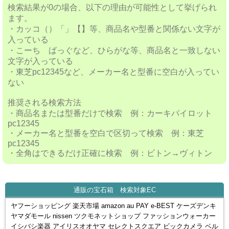
検索結果が0の場合、以下の理由が可能性として挙げられ
ます。
・カッコ（）「」【】等、商品名や型番と関係ない文字が
入っている
・こーち ばっぐなど、ひらがな等、商品名と一致しない
文字が入っている
・東芝pc12345など、メーカー名と型番に空白が入ってい
ない
推奨される検索方法
・商品名または型番だけで検索 例：カーキパイロット
pc12345
・メーカー名と型番を空白で区切って検索 例：東芝
pc12345
・全角はできるだけ正確に検索 例：ビトン→ヴィトン
通販の宝石箱 検索対象EC
ヤフーショッピング 楽天市場 amazon au PAY e-BEST ケーズデンキ
ヤマダモール nissen ツクモネットショップ ファッションウォーカー
イシバシ楽器 アイリスオオヤマ セレクトスクエア ビックカメラ ベル