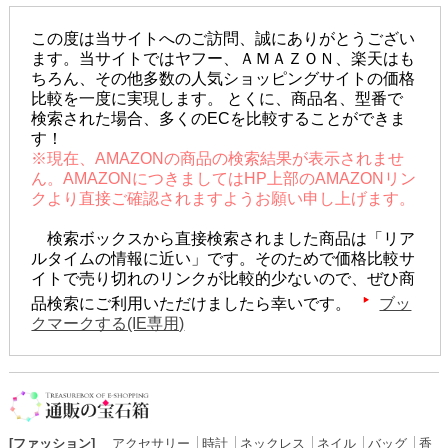
この度は当サイトへのご訪問、誠にありがとうござい
ます。当サイトではヤフー、ＡＭＡＺＯＮ、楽天はも
ちろん、その他多数の人気ショッピングサイトの価格
比較を一度に実現します。 とくに、商品名、型番で
検索された場合、多くのECを比較することができま
す！
※現在、AMAZONの商品の検索結果が表示されませ
ん。AMAZONにつきましてはHP上部のAMAZONリン
クより直接ご確認されますようお願い申し上げます。
検索ボックスから直接検索されました商品は「リア
ルタイムの情報に近い」です。そのためで価格比較サ
イトで売り切れのリンクが比較的少ないので、ぜひ商
品検索にご利用いただけましたら幸いです。
ブッ
クマークする(IE専用)
[ファッション]
アクセサリー
│
時計
│
ネックレス
│
ネイル
│
バッグ
│
香