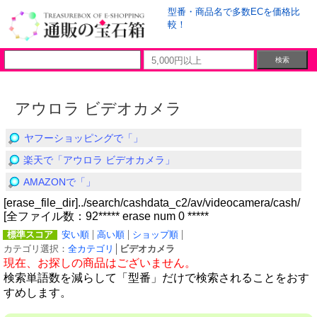
型番・商品名で多数ECを価格比
較！
アウロラ ビデオカメラ
ヤフーショッピングで「」
楽天で「アウロラ ビデオカメラ」
AMAZONで「」
[erase_file_dir]../search/cashdata_c2/av/videocamera/cash/
[全ファイル数：92***** erase num 0 *****
標準スコア
安い順
高い順
ショップ順
カテゴリ選択：
全カテゴリ
│
ビデオカメラ
現在、お探しの商品はございません。
検索単語数を減らして「型番」だけで検索されることをおす
すめします。