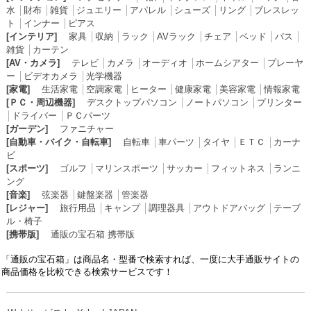
水
│
財布
│
雑貨
│
ジュエリー
│
アパレル
│
シューズ
│
リング
│
ブレスレッ
ト
│
インナー
│
ピアス
[インテリア]
家具
│
収納
│
ラック
│
AVラック
│
チェア
│
ベッド
│
バス
│
雑貨
│
カーテン
[AV・カメラ]
テレビ
│
カメラ
│
オーディオ
│
ホームシアター
│
プレーヤ
ー
│
ビデオカメラ
│
光学機器
[家電]
生活家電
│
空調家電
│
ヒーター
│
健康家電
│
美容家電
│
情報家電
[ＰＣ・周辺機器]
デスクトップパソコン
│
ノートパソコン
│
プリンター
│
ドライバー
│
ＰＣパーツ
[ガーデン]
ファニチャー
[自動車・バイク・自転車]
自転車
│
車パーツ
│
タイヤ
│
ＥＴＣ
│
カーナ
ビ
[スポーツ]
ゴルフ
│
マリンスポーツ
│
サッカー
│
フィットネス
│
ランニ
ング
[音楽]
弦楽器
│
鍵盤楽器
│
管楽器
[レジャー]
旅行用品
│
キャンプ
│
調理器具
│
アウトドアバッグ
│
テーブ
ル・椅子
[携帯版]
通販の宝石箱 携帯版
「通販の宝石箱」は商品名・型番で検索すれば、一度に大手通販サイトの
商品価格を比較できる検索サービスです！