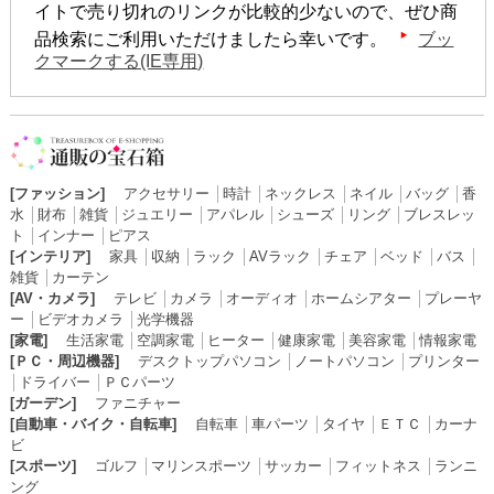
イトで売り切れのリンクが比較的少ないので、ぜひ商
品検索にご利用いただけましたら幸いです。
ブッ
クマークする(IE専用)
[ファッション]
アクセサリー
│
時計
│
ネックレス
│
ネイル
│
バッグ
│
香
水
│
財布
│
雑貨
│
ジュエリー
│
アパレル
│
シューズ
│
リング
│
ブレスレッ
ト
│
インナー
│
ピアス
[インテリア]
家具
│
収納
│
ラック
│
AVラック
│
チェア
│
ベッド
│
バス
│
雑貨
│
カーテン
[AV・カメラ]
テレビ
│
カメラ
│
オーディオ
│
ホームシアター
│
プレーヤ
ー
│
ビデオカメラ
│
光学機器
[家電]
生活家電
│
空調家電
│
ヒーター
│
健康家電
│
美容家電
│
情報家電
[ＰＣ・周辺機器]
デスクトップパソコン
│
ノートパソコン
│
プリンター
│
ドライバー
│
ＰＣパーツ
[ガーデン]
ファニチャー
[自動車・バイク・自転車]
自転車
│
車パーツ
│
タイヤ
│
ＥＴＣ
│
カーナ
ビ
[スポーツ]
ゴルフ
│
マリンスポーツ
│
サッカー
│
フィットネス
│
ランニ
ング