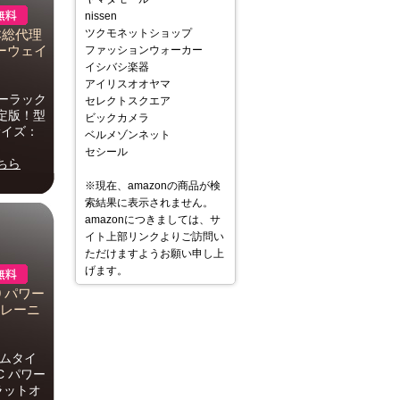
nissen
ツクモネットショップ
日本総代理
リーウェイ
ファッションウォーカー
イシバシ楽器
アイリスオオヤマ
ーラック
セレクトスクエア
定版！型
ビックカメラ
サイズ：
ベルメゾンネット
セシール
ちら
※現在、amazonの商品が検
索結果に表示されません。
amazonにつきましては、サ
イト上部リンクよりご訪問い
ただけますようお願い申し上
げます。
9 パワー
トレーニ
ームタイ
C パワー
（ラットオ