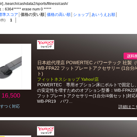
ir]../search/cashdata2/sports/fitness/cash/
64***** erase num 0 *****
標準スコア
│
価格の安い順
│
価格の高い順
│
ショップ
│
あいうえお順
│
8件)
1
日本総代理店 POWERTEC パワーテック 社製（U
WB-FPA22 フットプレートアクセサリー (1台分
ト)
フィットネスショップ Yahoo!店
POWERTEC 専用オプション床にボルトで固定し
の安定性を増すためのオプション型番：WB-FPA22
16,500
フットプレートアクセサリー(1台分/4個セット)対
WB-PR19 パワ...
すつく対応
詳細はこ