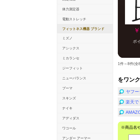
体力測定器
電動ストレッチ
フィットネス機器 ブランド
￥
ミズノ
ポ
アシックス
ミカランセ
1件～8件(全
ジーフィット
ニューバランス
をワン
プーマ
ヤフー
スキンズ
楽天で
ナイキ
AMA
アディダス
※商品名
ワコール
アンダー アーマー