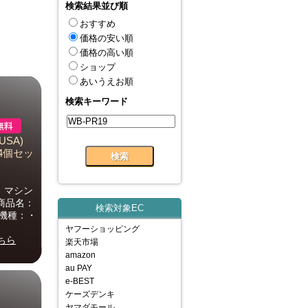
検索結果並び順
おすすめ
価格の安い順
価格の高い順
ショップ
あいうえお順
検索キーワード
SA)
/4個セッ
、マシン
商品名：
検索対象EC
応機種：・
ヤフーショッピング
ちら
楽天市場
amazon
au PAY
e-BEST
ケーズデンキ
ヤマダモール