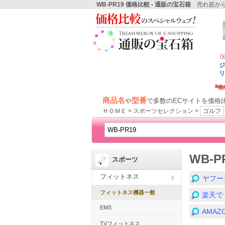
WB-PR19 価格比較 - 通販の宝石箱
売れ筋から
商品名
型番
や
で多数のECサイトを価格
ＨＯＭＥ > スポーツセレクション >
ゴルフ
WB-
スポーツ
フィットネス
ヤフー
フィットネス機器一般
楽天で
EMS
AMA
TVフィットネス