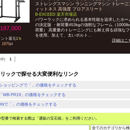
ストレングスマシン ランニングマシン トレーニ
ィットネス 高強度 プロアスリート
B-EXCEED 楽天市場店
パワーラックに求められる基本性能を追求したホー
の決定版 ・耐荷重453kgの強靭なフレーム（1000l
187,000
荷重） 高重量のトレーニングにも耐え得る頑強な
を使用。加えて、太いボルト...
イント還元
1％
詳細はこ
1870
pt
8件)
1
クリックで探せる大変便利なリンク
ショッピングで「」の価格をチェックする
「WB-PR19」の価格をチェックする
ZONで「」の価格をチェックする
や型番で検索する際は「通販の宝石箱」をご利用ください。