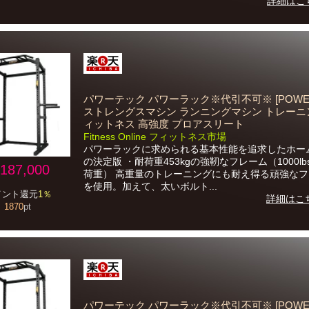
詳細はこ
パワーテック パワーラック※代引不可※ [POWER
ストレングスマシン ランニングマシン トレーニ
ィットネス 高強度 プロアスリート
Fitness Online フィットネス市場
パワーラックに求められる基本性能を追求したホー
の決定版 ・耐荷重453kgの強靭なフレーム（1000l
187,000
荷重） 高重量のトレーニングにも耐え得る頑強な
を使用。加えて、太いボルト...
イント還元
1％
詳細はこ
1870
pt
パワーテック パワーラック※代引不可※ [POWER