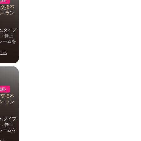
・交換不
ン ラン
ムタイプ
s：静止
レームを
ちら
・交換不
ン ラン
ムタイプ
s：静止
レームを