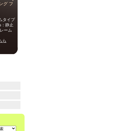
ング フ
ムタイプ
bs：静止
フレーム
ちら