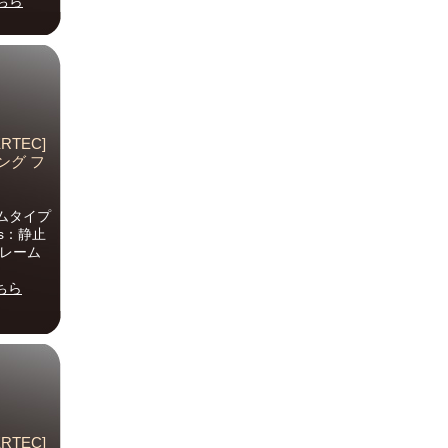
ちら
TEC]
ング フ
ムタイプ
bs：静止
フレーム
ちら
TEC]