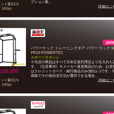
プション取...
イント還元
1％
詳細はこ
1650
pt
パワーテック トレーニングギア パワー ラック W
PR19 POWERTEC
スポーツタカハシ
※当店の商品はすべて日本正規代理店より仕入れた
す。《注意事項》※メーカー直送商品のため、お支
165,000
はクレジットカード・銀行振込のみ(前払い)です。
画面でその他決済方法が選択できる場合...
イント還元
1％
詳細はこ
1650
pt