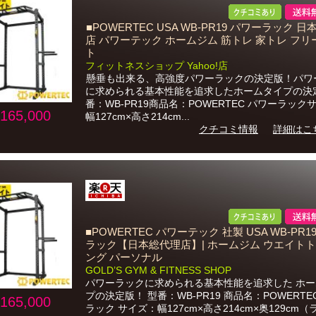
■POWERTEC USA WB-PR19 パワーラック 
店 パワーテック ホームジム 筋トレ 家トレ フ
ト
フィットネスショップ Yahoo!店
懸垂も出来る、高強度パワーラックの決定版！パワ
に求められる基本性能を追求したホームタイプの決
番：WB-PR19商品名：POWERTEC パワーラック
165,000
幅127cm×高さ214cm...
クチコミ情報
詳細はこ
■POWERTEC パワーテック 社製 USA WB-PR1
ラック【日本総代理店】| ホームジム ウエイト
ング パーソナル
GOLD’S GYM & FITNESS SHOP
パワーラックに求められる基本性能を追求した ホ
プの決定版！ 型番：WB-PR19 商品名：POWERTE
165,000
ラック サイズ：幅127cm×高さ214cm×奥129cm