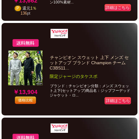
￥13,662
ン100%素材...
詳細はこちら
P
還元
1％
136
pt
チャンピオン スウェット 上下 メンズ セ
ットアップ ブランド Champion チーム
C3BS11...
限定ジャージのタケスポ
ブランド：チャンピオン分類：メンズ スウェッ
ト上下(セットアップ)商品名：ジップフーデッド
￥13,904
ジャケット・ロ...
価格比較
詳細はこちら