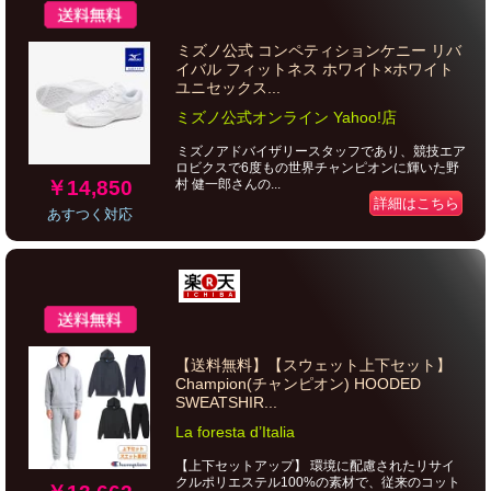
ミズノ公式 コンペティションケニー リバ
イバル フィットネス ホワイト×ホワイト
ユニセックス...
ミズノ公式オンライン Yahoo!店
ミズノアドバイザリースタッフであり、競技エア
ロビクスで6度もの世界チャンピオンに輝いた野
￥14,850
村 健一郎さんの...
詳細はこちら
あすつく対応
【送料無料】【スウェット上下セット】
Champion(チャンピオン) HOODED
SWEATSHIR...
La foresta d’Italia
【上下セットアップ】 環境に配慮されたリサイ
クルポリエステル100%の素材で、従来のコット