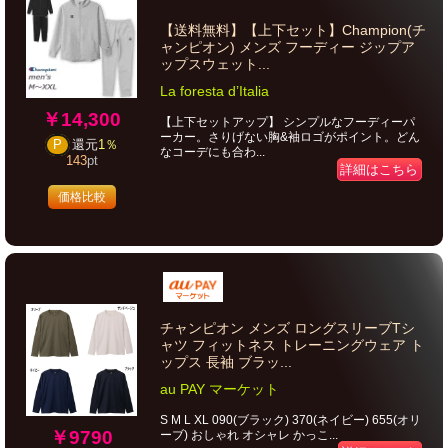
【送料無料】【上下セット】Champion(チ
ャンピオン) メンズ フーディー ジップア
ップスウェット...
La foresta d’Italia
￥14,300
【上下セットアップ】 シンプルなフーディーパ
ーカー。さりげない胸&袖ロゴがポイント。どん
P
還元
1％
なコーデにも合わ...
143
pt
詳細はこちら
価格比較
チャンピオン メンズ ロングスリーブTシ
ャツ フィットネス トレーニングウェア ト
ップス 長袖 ブラッ...
au PAY マーケット
S M L XL 090(ブラック) 370(ネイビー) 655(オリ
￥9790
ーブ) おしゃれ オシャレ かっこ...