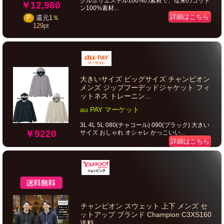
クルポリエステル100%の素材で、従来のコット
￥12,980
ン100%素材...
詳細はこちら
P
還元
1％
129
pt
大きいサイズ ビッグサイズ チャンピオン
メンズ ジップフーデッドジャケット フィ
ットネス トレーニン...
au PAY マーケット
3L 4L 5L 080(チャコール) 090(ブラック) 大きい
￥9220
サイズ おしゃれ オシャレ かっこいい...
詳細はこちら
チャンピオン スウェット 上下 メンズ セ
ットアップ ブランド Champion C3XS160
送料...