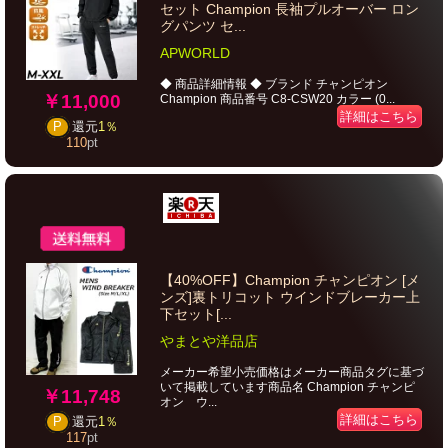
セット Champion 長袖プルオーバー ロン
グパンツ セ...
APWORLD
◆ 商品詳細情報 ◆ ブランド チャンピオン
￥11,000
Champion 商品番号 C8-CSW20 カラー (0...
詳細はこちら
P
還元
1％
110
pt
【40%OFF】Champion チャンピオン [メ
ンズ]裏トリコット ウインドブレーカー上
下セット[...
やまとや洋品店
メーカー希望小売価格はメーカー商品タグに基づ
いて掲載しています商品名 Champion チャンピ
￥11,748
オン ウ...
詳細はこちら
P
還元
1％
117
pt