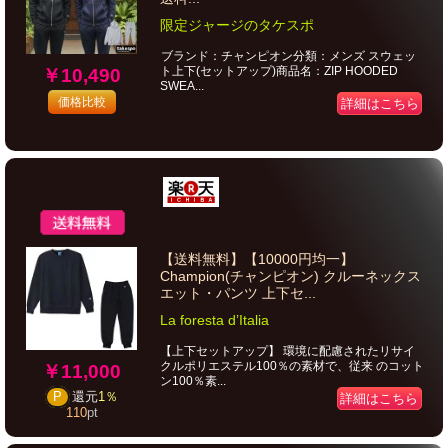
限定ジャージのタケスポ
ブランド：チャンピオン分類：メンズ スウェッ
ト上下(セットアップ)商品名：ZIP HOODED
￥10,490
SWEA...
価格比較
詳細はこちら
【送料無料】【10000円均一】
Champion(チャンピオン) クルーネックス
エット・パンツ 上下セ...
La foresta d’Italia
【上下セットアップ】 環境に配慮されたリサイ
クルポリエステル100％の素材で、従来 のコット
￥11,000
ン100％素...
P
還元
1％
詳細はこちら
110
pt