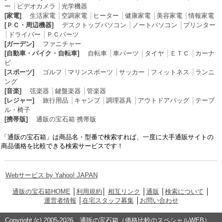
ー
│
ビデオカメラ
│
光学機器
[家電]
生活家電
│
空調家電
│
ヒーター
│
健康家電
│
美容家電
│
情報家電
[ＰＣ・周辺機器]
デスクトップパソコン
│
ノートパソコン
│
プリンター
│
ドライバー
│
ＰＣパーツ
[ガーデン]
ファニチャー
[自動車・バイク・自転車]
自転車
│
車パーツ
│
タイヤ
│
ＥＴＣ
│
カーナ
ビ
[スポーツ]
ゴルフ
│
マリンスポーツ
│
サッカー
│
フィットネス
│
ランニ
ング
[音楽]
弦楽器
│
鍵盤楽器
│
管楽器
[レジャー]
旅行用品
│
キャンプ
│
調理器具
│
アウトドアバッグ
│
テーブ
ル・椅子
[携帯版]
通販の宝石箱 携帯版
「通販の宝石箱」は商品名・型番で検索すれば、一度に大手通販サイトの
商品価格を比較できる検索サービスです！
Webサービス by Yahoo! JAPAN
通販の宝石箱HOME
│
利用規約
│
相互リンク
│
通販
│
検索について
│
運営者情報
│
在宅スタッフ募集
│
お問い合わせ
Copyright (c) 2005-2026 通販の宝石箱（価格比較のスペシャルWEB）