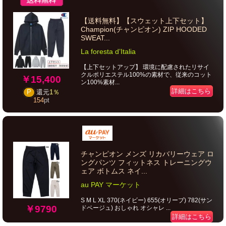
【送料無料】【スウェット上下セット】
Champion(チャンピオン) ZIP HOODED
SWEAT...
La foresta d’Italia
【上下セットアップ】 環境に配慮されたリサイ
クルポリエステル100%の素材で、従来のコット
￥15,400
ン100%素材...
詳細はこちら
P
還元
1％
154
pt
チャンピオン メンズ リカバリーウェア ロ
ングパンツ フィットネス トレーニングウ
ェア ボトムス ネイ...
au PAY マーケット
S M L XL 370(ネイビー) 655(オリーブ) 782(サン
￥9790
ドベージュ) おしゃれ オシャレ ...
詳細はこちら