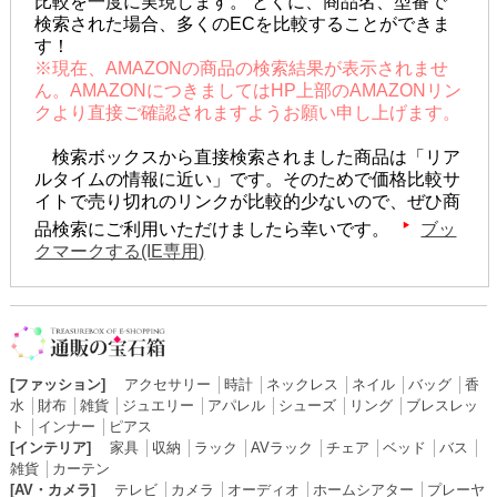
比較を一度に実現します。 とくに、商品名、型番で
検索された場合、多くのECを比較することができま
す！
※現在、AMAZONの商品の検索結果が表示されませ
ん。AMAZONにつきましてはHP上部のAMAZONリン
クより直接ご確認されますようお願い申し上げます。
検索ボックスから直接検索されました商品は「リア
ルタイムの情報に近い」です。そのためで価格比較サ
イトで売り切れのリンクが比較的少ないので、ぜひ商
品検索にご利用いただけましたら幸いです。
ブッ
クマークする(IE専用)
[ファッション]
アクセサリー
│
時計
│
ネックレス
│
ネイル
│
バッグ
│
香
水
│
財布
│
雑貨
│
ジュエリー
│
アパレル
│
シューズ
│
リング
│
ブレスレッ
ト
│
インナー
│
ピアス
[インテリア]
家具
│
収納
│
ラック
│
AVラック
│
チェア
│
ベッド
│
バス
│
雑貨
│
カーテン
[AV・カメラ]
テレビ
│
カメラ
│
オーディオ
│
ホームシアター
│
プレーヤ