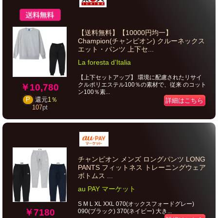
【送料無料】【10000円均一】
Champion(チャンピオン) クルーネックス
エット・パンツ 上下セ...
La foresta d’Italia
【上下セットアップ】 環境に配慮されたリサイ
クルポリエステル100％の素材で、従来 のコット
￥10,780
ン100％素...
P
還元
1％
詳細はこちら
107
pt
チャンピオン メンズ ロングパンツ LONG
PANTS フィットネス トレーニングウェア
ボトムス ...
au PAY マーケット
S M L XL XXL 070(オックスフォードグレー)
￥7180
090(ブラック) 370(ネイビー) 大き...