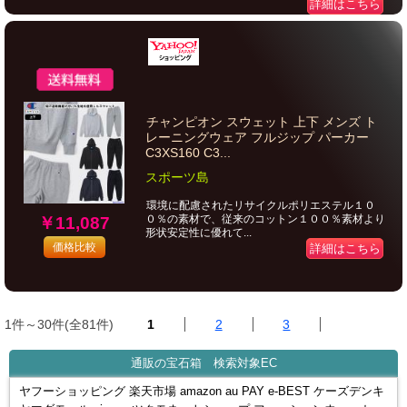
詳細はこちら
チャンピオン スウェット 上下 メンズ ト
レーニングウェア フルジップ パーカー
C3XS160 C3...
スポーツ島
環境に配慮されたリサイクルポリエステル１０
０％の素材で、従来のコットン１００％素材より
￥11,087
形状安定性に優れて...
価格比較
詳細はこちら
1件～30件(全81件)
1
2
3
通販の宝石箱 検索対象EC
ヤフーショッピング 楽天市場 amazon au PAY e-BEST ケーズデンキ