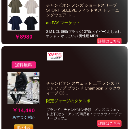
チャンピオン メンズ ショートスリーブ
SHORT SLEEVE フィットネス トレーニ
ングウェア ト...
au PAY マーケット
S M L XL 090(ブラック) 370(ネイビー) おしゃれ
￥8980
オシャレ かっこいい 男性用 MEN...
詳細はこちら
チャンピオン スウェット 上下 メンズ セ
ットアップ ブランド Champion テックウ
ィーブ C3...
限定ジャージのタケスポ
￥14,490
ブランド：チャンピオン分類：メンズ スウェッ
ト上下(セットアップ)商品名：テックウィーブ テ
あすつく対応
リー ジップ...
詳細はこちら
価格比較