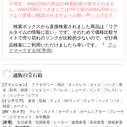
※現在、AMAZONの商品の検索結果が表示されませ
ん。AMAZONにつきましてはHP上部のAMAZONリン
クより直接ご確認されますようお願い申し上げます。
検索ボックスから直接検索されました商品は「リア
ルタイムの情報に近い」です。そのためで価格比較サ
イトで売り切れのリンクが比較的少ないので、ぜひ商
品検索にご利用いただけましたら幸いです。
ブッ
クマークする(IE専用)
[ファッション]
アクセサリー
│
時計
│
ネックレス
│
ネイル
│
バッグ
│
香
水
│
財布
│
雑貨
│
ジュエリー
│
アパレル
│
シューズ
│
リング
│
ブレスレッ
ト
│
インナー
│
ピアス
[インテリア]
家具
│
収納
│
ラック
│
AVラック
│
チェア
│
ベッド
│
バス
│
雑貨
│
カーテン
[AV・カメラ]
テレビ
│
カメラ
│
オーディオ
│
ホームシアター
│
プレーヤ
ー
│
ビデオカメラ
│
光学機器
[家電]
生活家電
│
空調家電
│
ヒーター
│
健康家電
│
美容家電
│
情報家電