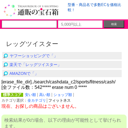
型番・商品名で多数ECを価格比
較！
レッグツイスター
ヤフーショッピングで「」
楽天で「レッグツイスター」
AMAZONで「」
[erase_file_dir]../search/cashdata_c2/sports/fitness/cash/
[全ファイル数：542***** erase num 0 *****
標準スコア
安い順
高い順
ショップ順
カテゴリ選択：
全カテゴリ
│
フィットネス
現在、お探しの商品はございません。
検索結果が0の場合、以下の理由が可能性として挙げられ
ます。