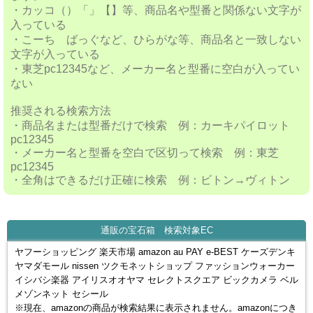
・カッコ（）「」【】等、商品名や型番と関係ない文字が
入っている
・こーち ばっぐなど、ひらがな等、商品名と一致しない
文字が入っている
・東芝pc12345など、メーカー名と型番に空白が入ってい
ない
推奨される検索方法
・商品名または型番だけで検索 例：カーキパイロット
pc12345
・メーカー名と型番を空白で区切って検索 例：東芝
pc12345
・全角はできるだけ正確に検索 例：ビトン→ヴィトン
通販の宝石箱 検索対象EC
ヤフーショッピング 楽天市場 amazon au PAY e-BEST ケーズデンキ
ヤマダモール nissen ツクモネットショップ ファッションウォーカー
イシバシ楽器 アイリスオオヤマ セレクトスクエア ビックカメラ ベル
メゾンネット セシール
※現在、amazonの商品が検索結果に表示されません。amazonにつき