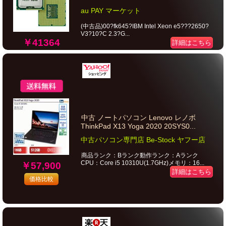
au PAY マーケット
(中古品)00?fk645?IBM Intel Xeon e5???2650?
V3?10?C 2.3?G...
￥41364
詳細はこちら
中古 ノートパソコン Lenovo レノボ
ThinkPad X13 Yoga 2020 20SYS0...
中古パソコン専門店 Be-Stock ヤフー店
商品ランク：Bランク動作ランク：Aランク
CPU：Core i5 10310U(1.7GHz)メモリ：16...
￥57,900
詳細はこちら
価格比較