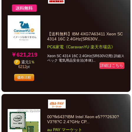
【送料無料】IBM 4XG7A63411 Xeon SC
4314 16C 2.4GHz(SR630V...
PC&家電《CaravanYU 楽天市場店》
￥621,219
Xeon SC 4314 16C 2.4GHz(SR630V2用) 詳細ス
ペック 電気用品安全法(本体)...
P
還元
1％
詳細はこちら
6212
pt
価格比較
00?fk643?IBM Intel Xeon e5???2630?
V3?8?C 2.4?GHz CP...
au PAY マーケット