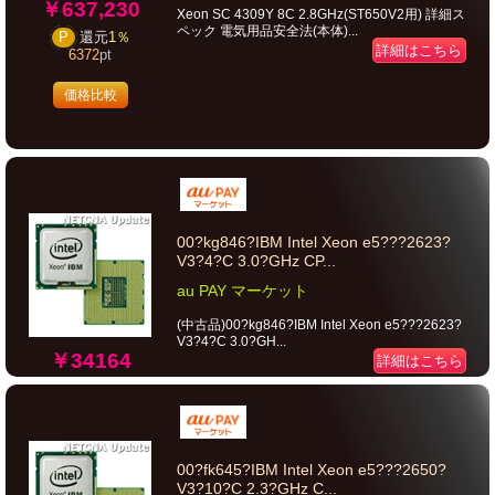
￥637,230
Xeon SC 4309Y 8C 2.8GHz(ST650V2用) 詳細ス
ペック 電気用品安全法(本体)...
P
還元
1％
詳細はこちら
6372
pt
価格比較
00?kg846?IBM Intel Xeon e5???2623?
V3?4?C 3.0?GHz CP...
au PAY マーケット
(中古品)00?kg846?IBM Intel Xeon e5???2623?
V3?4?C 3.0?GH...
￥34164
詳細はこちら
00?fk645?IBM Intel Xeon e5???2650?
V3?10?C 2.3?GHz C...