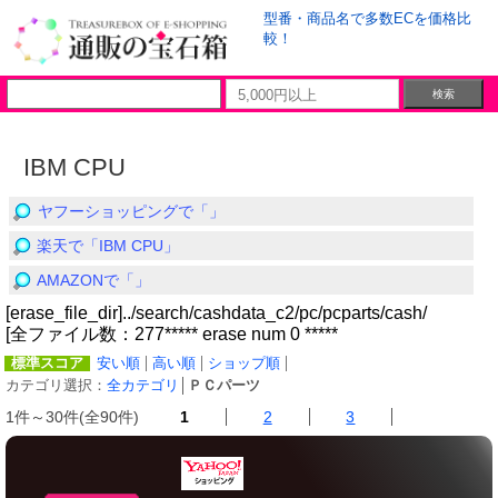
型番・商品名で多数ECを価格比
較！
IBM CPU
ヤフーショッピングで「」
楽天で「IBM CPU」
AMAZONで「」
[erase_file_dir]../search/cashdata_c2/pc/pcparts/cash/
[全ファイル数：277***** erase num 0 *****
標準スコア
安い順
高い順
ショップ順
カテゴリ選択：
全カテゴリ
│
ＰＣパーツ
1件～30件(全90件)
1
2
3