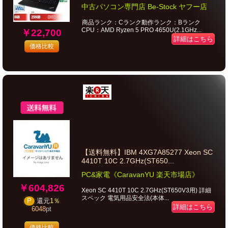
中古パソコン専門店 Be-Stock ヤフー店
商品ランク：Cランク動作ランク：Bランク
CPU：AMD Ryzen 5 PRO 4650U(2.1GHz...
￥22,700
詳細はこちら
価格比較
【送料無料】IBM 4XG7A85277 Xeon SC
4410T 10C 2.7GHz(ST650...
PC&家電《CaravanYU 楽天市場店》
￥604,826
Xeon SC 4410T 10C 2.7GHz(ST650V3用) 詳細
スペック 電気用品安全法(本体...
P
還元
1％
詳細はこちら
6048
pt
価格比較