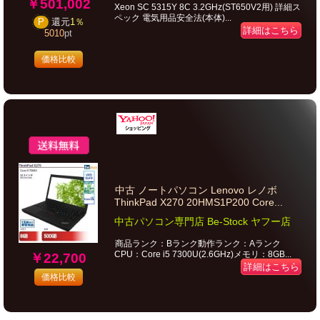
￥501,002
Xeon SC 5315Y 8C 3.2GHz(ST650V2用) 詳細ス
ペック 電気用品安全法(本体)...
P
還元
1％
詳細はこちら
5010
pt
価格比較
中古 ノートパソコン Lenovo レノボ
ThinkPad X270 20HMS1P200 Core...
中古パソコン専門店 Be-Stock ヤフー店
商品ランク：Bランク動作ランク：Aランク
CPU：Core i5 7300U(2.6GHz)メモリ：8GB...
￥22,700
詳細はこちら
価格比較