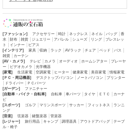
[ファッション]
アクセサリー
│
時計
│
ネックレス
│
ネイル
│
バッグ
│
香
水
│
財布
│
雑貨
│
ジュエリー
│
アパレル
│
シューズ
│
リング
│
ブレスレッ
ト
│
インナー
│
ピアス
[インテリア]
家具
│
収納
│
ラック
│
AVラック
│
チェア
│
ベッド
│
バス
│
雑貨
│
カーテン
[AV・カメラ]
テレビ
│
カメラ
│
オーディオ
│
ホームシアター
│
プレーヤ
ー
│
ビデオカメラ
│
光学機器
[家電]
生活家電
│
空調家電
│
ヒーター
│
健康家電
│
美容家電
│
情報家電
[ＰＣ・周辺機器]
デスクトップパソコン
│
ノートパソコン
│
プリンター
│
ドライバー
│
ＰＣパーツ
[ガーデン]
ファニチャー
[自動車・バイク・自転車]
自転車
│
車パーツ
│
タイヤ
│
ＥＴＣ
│
カーナ
ビ
[スポーツ]
ゴルフ
│
マリンスポーツ
│
サッカー
│
フィットネス
│
ランニ
ング
[音楽]
弦楽器
│
鍵盤楽器
│
管楽器
[レジャー]
旅行用品
│
キャンプ
│
調理器具
│
アウトドアバッグ
│
テーブ
ル・椅子