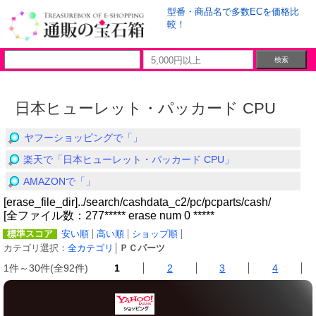
型番・商品名で多数ECを価格比
較！
日本ヒューレット・パッカード CPU
ヤフーショッピングで「」
楽天で「日本ヒューレット・パッカード CPU」
AMAZONで「」
[erase_file_dir]../search/cashdata_c2/pc/pcparts/cash/
[全ファイル数：277***** erase num 0 *****
標準スコア
安い順
高い順
ショップ順
カテゴリ選択：
全カテゴリ
│
ＰＣパーツ
1件～30件(全92件)
1
2
3
4