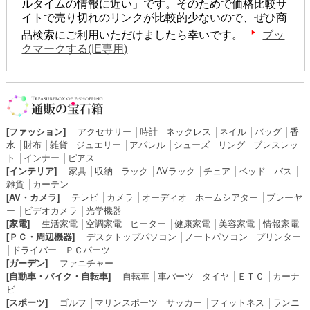
ルタイムの情報に近い」です。そのためで価格比較サ
イトで売り切れのリンクが比較的少ないので、ぜひ商
品検索にご利用いただけましたら幸いです。
ブッ
クマークする(IE専用)
[ファッション]
アクセサリー
│
時計
│
ネックレス
│
ネイル
│
バッグ
│
香
水
│
財布
│
雑貨
│
ジュエリー
│
アパレル
│
シューズ
│
リング
│
ブレスレッ
ト
│
インナー
│
ピアス
[インテリア]
家具
│
収納
│
ラック
│
AVラック
│
チェア
│
ベッド
│
バス
│
雑貨
│
カーテン
[AV・カメラ]
テレビ
│
カメラ
│
オーディオ
│
ホームシアター
│
プレーヤ
ー
│
ビデオカメラ
│
光学機器
[家電]
生活家電
│
空調家電
│
ヒーター
│
健康家電
│
美容家電
│
情報家電
[ＰＣ・周辺機器]
デスクトップパソコン
│
ノートパソコン
│
プリンター
│
ドライバー
│
ＰＣパーツ
[ガーデン]
ファニチャー
[自動車・バイク・自転車]
自転車
│
車パーツ
│
タイヤ
│
ＥＴＣ
│
カーナ
ビ
[スポーツ]
ゴルフ
│
マリンスポーツ
│
サッカー
│
フィットネス
│
ランニ