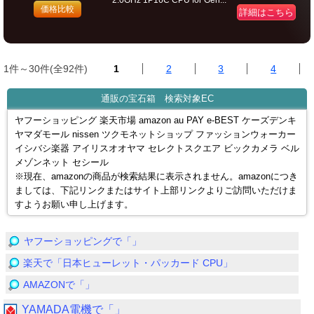
2.0GHz 1P16C CPU for Gen...
価格比較
詳細はこちら
1件～30件(全92件)
1
2
3
4
通販の宝石箱 検索対象EC
ヤフーショッピング 楽天市場 amazon au PAY e-BEST ケーズデンキ
ヤマダモール nissen ツクモネットショップ ファッションウォーカー
イシバシ楽器 アイリスオオヤマ セレクトスクエア ビックカメラ ベル
メゾンネット セシール
※現在、amazonの商品が検索結果に表示されません。amazonにつき
ましては、下記リンクまたはサイト上部リンクよりご訪問いただけま
すようお願い申し上げます。
ヤフーショッピングで「」
楽天で「日本ヒューレット・パッカード CPU」
AMAZONで「」
YAMADA電機で「」