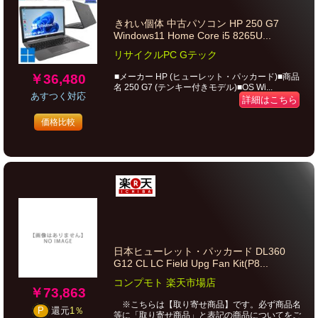
きれい個体 中古パソコン HP 250 G7
Windows11 Home Core i5 8265U...
リサイクルPC Gテック
￥36,480
■メーカー HP (ヒューレット・パッカード)■商品
名 250 G7 (テンキー付きモデル)■OS Wi...
あすつく対応
詳細はこちら
価格比較
日本ヒューレット・パッカード DL360
G12 CL LC Field Upg Fan Kit(P8...
コンプモト 楽天市場店
￥73,863
※こちらは【取り寄せ商品】です。必ず商品名
P
還元
1％
等に「取り寄せ商品」と表記の商品についてをご