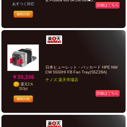
名 Prodesk 400 G4 DM mini■O...
あすつく対応
詳細はこちら
価格比較
日本ヒューレット・パッカード HPE NW
CW 5550HI FB Fan Tray(S5Z28A)
￥35,336
ナノズ 楽天市場店
P
還元
1％
353
pt
詳細はこちら
価格比較