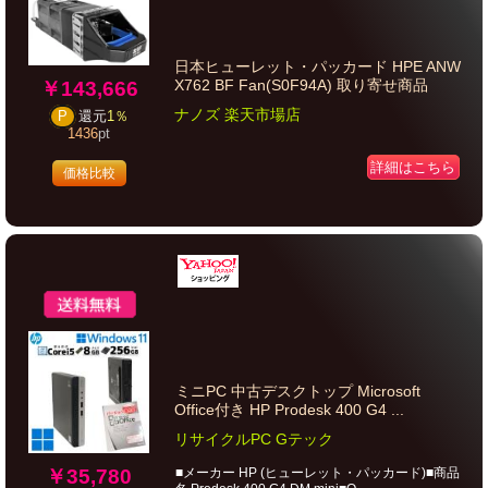
日本ヒューレット・パッカード HPE ANW
X762 BF Fan(S0F94A) 取り寄せ商品
￥143,666
ナノズ 楽天市場店
P
還元
1％
1436
pt
詳細はこちら
価格比較
ミニPC 中古デスクトップ Microsoft
Office付き HP Prodesk 400 G4 ...
リサイクルPC Gテック
￥35,780
■メーカー HP (ヒューレット・パッカード)■商品