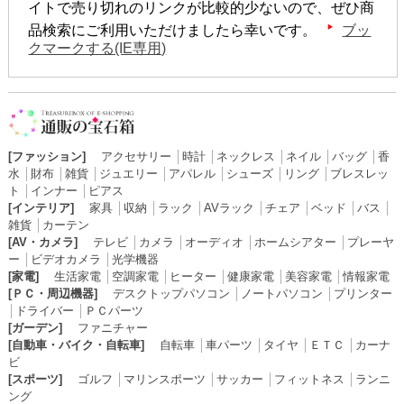
イトで売り切れのリンクが比較的少ないので、ぜひ商
品検索にご利用いただけましたら幸いです。
ブッ
クマークする(IE専用)
[ファッション]
アクセサリー
│
時計
│
ネックレス
│
ネイル
│
バッグ
│
香
水
│
財布
│
雑貨
│
ジュエリー
│
アパレル
│
シューズ
│
リング
│
ブレスレッ
ト
│
インナー
│
ピアス
[インテリア]
家具
│
収納
│
ラック
│
AVラック
│
チェア
│
ベッド
│
バス
│
雑貨
│
カーテン
[AV・カメラ]
テレビ
│
カメラ
│
オーディオ
│
ホームシアター
│
プレーヤ
ー
│
ビデオカメラ
│
光学機器
[家電]
生活家電
│
空調家電
│
ヒーター
│
健康家電
│
美容家電
│
情報家電
[ＰＣ・周辺機器]
デスクトップパソコン
│
ノートパソコン
│
プリンター
│
ドライバー
│
ＰＣパーツ
[ガーデン]
ファニチャー
[自動車・バイク・自転車]
自転車
│
車パーツ
│
タイヤ
│
ＥＴＣ
│
カーナ
ビ
[スポーツ]
ゴルフ
│
マリンスポーツ
│
サッカー
│
フィットネス
│
ランニ
ング