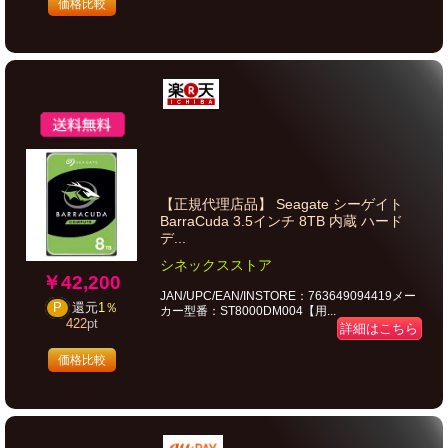
価格比較
【正規代理店品】 Seagate シーゲイト
BarraCuda 3.5インチ 8TB 内蔵 ハード
デ...
シネックスストア
￥42,200
JAN/UPC/EAN/INSTORE：763649094419メー
P
還元
1％
カー型番：ST8000DM004【用...
422
pt
詳細はこちら
価格比較