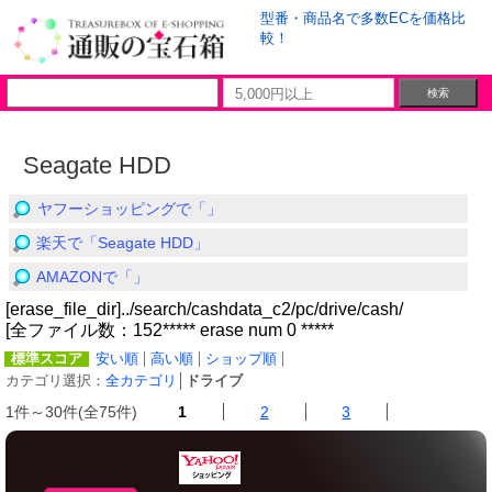
型番・商品名で多数ECを価格比
較！
Seagate HDD
ヤフーショッピングで「」
楽天で「Seagate HDD」
AMAZONで「」
[erase_file_dir]../search/cashdata_c2/pc/drive/cash/
[全ファイル数：152***** erase num 0 *****
標準スコア
安い順
高い順
ショップ順
カテゴリ選択：
全カテゴリ
│
ドライブ
1件～30件(全75件)
1
2
3