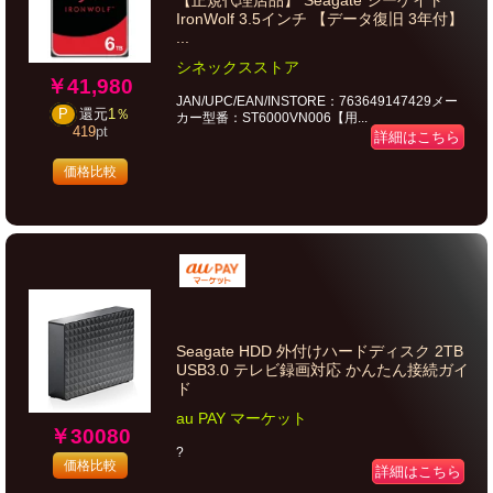
【正規代理店品】 Seagate シーゲイト
IronWolf 3.5インチ 【データ復旧 3年付】
...
シネックスストア
￥41,980
JAN/UPC/EAN/INSTORE：763649147429メー
P
還元
1％
カー型番：ST6000VN006【用...
419
pt
詳細はこちら
価格比較
Seagate HDD 外付けハードディスク 2TB
USB3.0 テレビ録画対応 かんたん接続ガイ
ド
au PAY マーケット
￥30080
?
価格比較
詳細はこちら