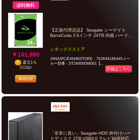
【正規代理店品】 Seagate シーゲイト
BarraCuda 3.5インチ 24TB 内蔵 ハード...
シネックスストア
￥101,980
JAN/UPC/EAN/INSTORE：763649185445メー
P
還元
1％
カー型番：ST24000DM001【...
1019
pt
詳細はこちら
価格比較
「非常に良い」Seagate HDD 外付けハー
ドディスク 2TB USB3.0 テレビ録画対応