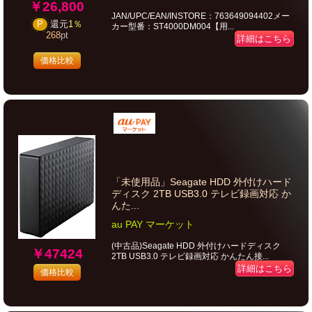
￥26,800
JAN/UPC/EAN/INSTORE：763649094402メー
P
還元
1％
カー型番：ST4000DM004【用...
268
pt
詳細はこちら
価格比較
「未使用品」Seagate HDD 外付けハード
ディスク 2TB USB3.0 テレビ録画対応 か
んた...
au PAY マーケット
(中古品)Seagate HDD 外付けハードディスク
￥47424
2TB USB3.0 テレビ録画対応 かんたん接...
詳細はこちら
価格比較