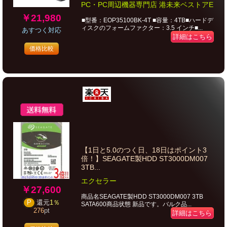
PC・PC周辺機器専門店 港未来ベストアE
￥21,980
■型番：EOP35100BK-4T ■容量：4TB■ハードデ
ィスクのフォームファクター：3.5 インチ■...
あすつく対応
詳細はこちら
価格比較
【1日と5.0のつく日、18日はポイント3
倍！】SEAGATE製HDD ST3000DM007
3TB...
エクセラー
￥27,600
商品名SEAGATE製HDD ST3000DM007 3TB
P
還元
1％
SATA600商品状態 新品です。バルク品...
276
pt
詳細はこちら