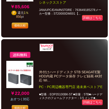
シネックスストア
￥85,606
JAN/UPC/EAN/INSTORE：763649185278メー
P
還元
1％
カー型番：ST20000DM001【...
856
pt
詳細はこちら
価格比較
外付けハードディスク 5TB SEAGATE製
HDD内蔵 PCデータ保存 テレビ録画 4K対
応 Wi...
PC・PC周辺機器専門店 港未来ベストアE
￥22,000
■型番：EOP35100BK-5T ■容量：5TB■ハードデ
ィスクのフォームファクター：3.5 インチ■...
あすつく対応
詳細はこちら
価格比較