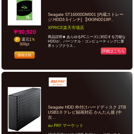
Seagate ST16000DM001 [内蔵ストレー
ジ:HDD3.5インチ] 【KK9N0D18P...
XPRICE楽天市場店
￥90,920
商品説明★ あらゆるPCニーズに対応する万能な
P
還元
1％
HDDが、パーソナル・コンピューティングに業
909
pt
界トップクラス...
詳細はこちら
価格比較
Seagate HDD 外付けハードディスク 2TB
USB3.0 テレビ録画対応 かんたん接 (中
古...
au PAY マーケット