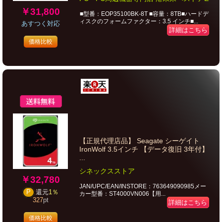
￥31,800
■型番：EOP35100BK-8T ■容量：8TB■ハードデ
ィスクのフォームファクター：3.5 インチ■...
あすつく対応
詳細はこちら
価格比較
【正規代理店品】 Seagate シーゲイト
IronWolf 3.5インチ 【データ復旧 3年付】
...
シネックスストア
￥32,780
JAN/UPC/EAN/INSTORE：763649090985メー
P
還元
1％
カー型番：ST4000VN006【用...
327
pt
詳細はこちら
価格比較