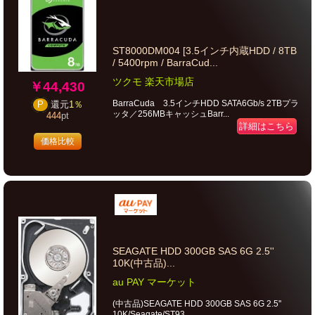
ST8000DM004 [3.5インチ内蔵HDD / 8TB
/ 5400rpm / BarraCud...
ツクモ 楽天市場店
￥44,430
BarraCuda 3.5インチHDD SATA6Gb/s 2TBプラ
P
還元
1％
ッタ／256MBキャッシュBarr...
444
pt
詳細はこちら
価格比較
SEAGATE HDD 300GB SAS 6G 2.5''
10K(中古品)...
au PAY マーケット
(中古品)SEAGATE HDD 300GB SAS 6G 2.5''
10K/Seagate/ST93...