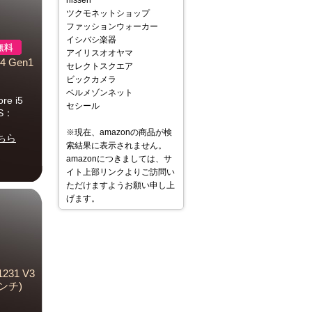
nissen
ツクモネットショップ
ファッションウォーカー
イシバシ楽器
アイリスオオヤマ
4 Gen1
セレクトスクエア
ビックカメラ
ベルメゾンネット
 i5
セシール
OS：
※現在、amazonの商品が検
ちら
索結果に表示されません。
amazonにつきましては、サ
イト上部リンクよりご訪問い
ただけますようお願い申し上
げます。
1231 V3
インチ)