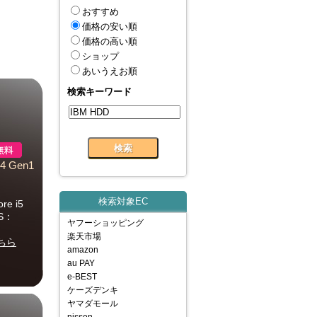
おすすめ
価格の安い順
価格の高い順
ショップ
あいうえお順
検索キーワード
4 Gen1
検索対象EC
 i5
OS：
ヤフーショッピング
楽天市場
ちら
amazon
au PAY
e-BEST
ケーズデンキ
ヤマダモール