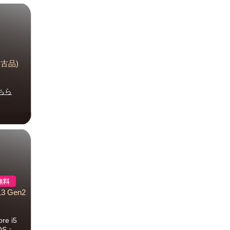
(中古品)
ちら
3 Gen2
 i5
)OS：