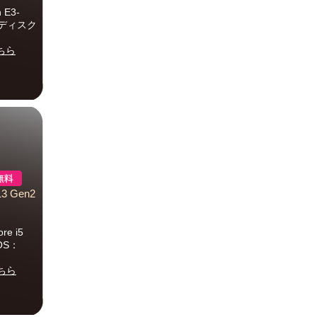
 E3-
ードディスク
ちら
3 Gen2
 i5
)OS：
ちら