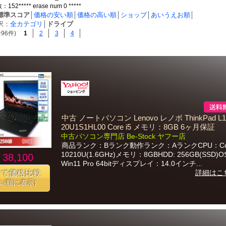
2***** erase num 0 *****
標準スコア
│
価格の安い順
│
価格の高い順
│
ショップ
│
あいうえお順
│
択：
全カテゴリ
│
ドライブ
96件)
1
2
3
4
中古 ノートパソコン Lenovo レノボ ThinkPad L1
20U1S1HL00 Core i5 メモリ：8GB 6ヶ月保証
中古パソコン専門店 Be-Stock ヤフー店
商品ランク：Bランク動作ランク：AランクCPU：Core
10210U(1.6GHz)メモリ：8GBHDD: 256GB(SSD)
38,100
Win11 Pro 64bitディスプレイ：14.0インチ...
詳細はこ
番で価格比較
安い順に表示)