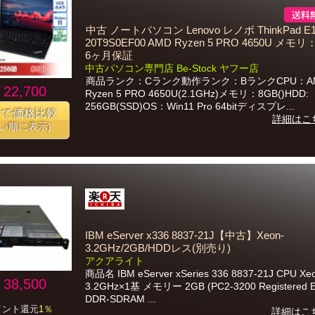
中古 ノートパソコン Lenovo レノボ ThinkPad E1
20T9S0EF00 AMD Ryzen 5 PRO 4650U メモリ：
6ヶ月保証
中古パソコン専門店 Be-Stock ヤフー店
商品ランク：Cランク動作ランク：BランクCPU：A
22,700
Ryzen 5 PRO 4650U(2.1GHz)メモリ：8GB()HDD:
256GB(SSD)OS：Win11 Pro 64bitディスプレ...
番で価格比較
詳細はこ
安い順に表示)
IBM eServer x336 8837-21J【中古】Xeon-
3.2GHz/2GB/HDDレス(別売り)
アクアライト
商品名 IBM eServer xSeries 336 8837-21J CPU Xe
38,500
3.2GHz×1基 メモリー 2GB (PC2-3200 Registered 
DDR-SDRAM ...
イント還元
1％
詳細はこ