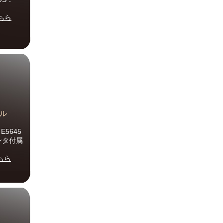
ちら
デル
 E5645
ウンタ付属
ちら