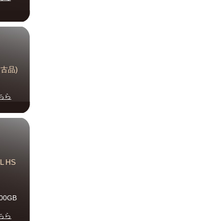
(中古品)
ちら
L HS
300GB
ちら