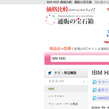
IBM HDD 価格比較 - 通販の宝石箱
売れ筋から
商品名
型番
や
で多数のECサイトを価格
IBM 
ＰＣ・周辺機器
ドライバー
ヤフー
HDD
楽天で
バッファロー
AMA
アイ・オー・データ機器
[erase_file_d