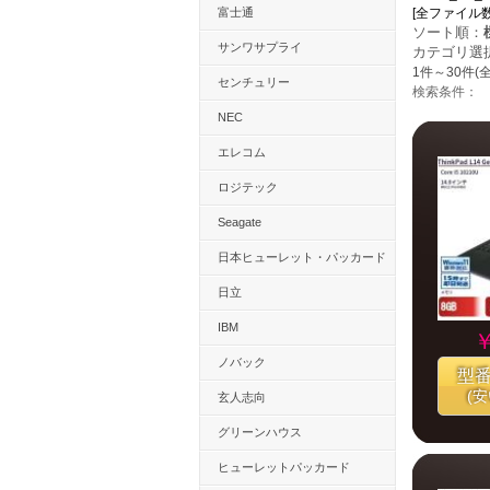
富士通
[全ファイル数：15
ソート順：
サンワサプライ
カテゴリ選
1件～30件(全
センチュリー
検索条件：
NEC
エレコム
ロジテック
Seagate
日本ヒューレット・パッカード
日立
IBM
￥
ノバック
型
(
玄人志向
グリーンハウス
ヒューレットパッカード