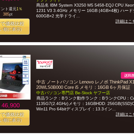
商品名 IBM System X3250 M5 5458-EQJ CPU Xeon
イント還元
1％
1231 V3 3.4GHz メモリー 16GB (4GB×4枚) ハ
385
pt
600GB×2 光学ドライ...
詳細はこ
番で価格比較
安い順に表示)
中古 ノートパソコン Lenovo レノボ ThinkPad X1
20WLS0B000 Core i5 メモリ：16GB 6ヶ月保証
中古パソコン専門店 Be-Stock ヤフー店
商品ランク：Bランク動作ランク：BランクCPU：Core
1135G7(2.4GHz)メモリ：16GBHDD: 256GB(SSD
46,900
Win11 Pro 64bitディスプレイ：13.3イン...
詳細はこ
番で価格比較
安い順に表示)