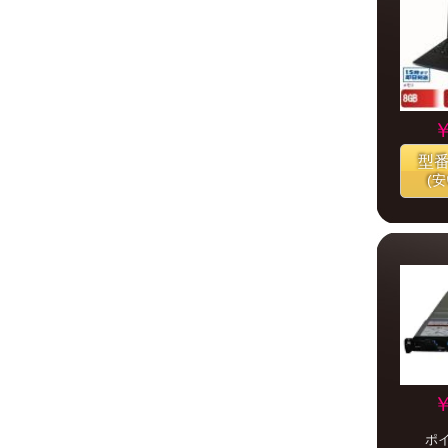
￥
型
(
￥
ポ