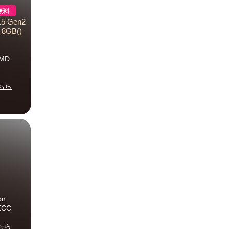
5 Gen2
8GB()
MD
ちら
on
ECC
ちら