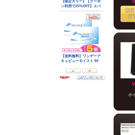
￥
型
(
￥
ポ