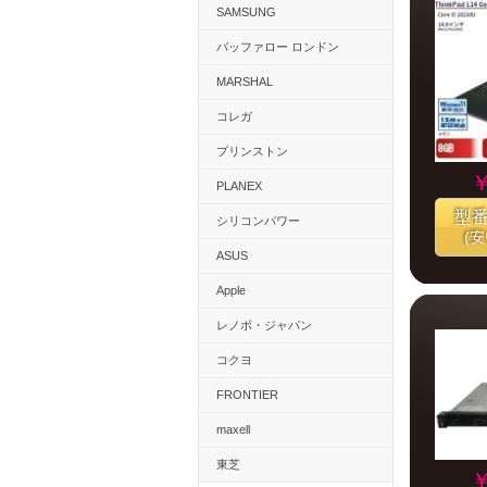
SAMSUNG
バッファロー ロンドン
MARSHAL
コレガ
プリンストン
￥
PLANEX
型
シリコンパワー
(
ASUS
Apple
レノボ・ジャパン
コクヨ
FRONTIER
maxell
東芝
￥