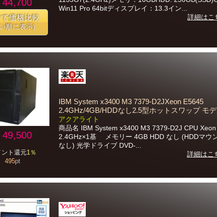
44,700
Win11 Pro 64bitディスプレイ：13.3イン...
詳細はこ
番で価格比較
安い順に表示)
IBM System x3400 M3 7379-D2JXeon E5645
2.4GHz/4GB/HDDなし2.5型ホットスワップ モ
アクアライト
商品名 IBM System x3400 M3 7379-D2J CPU Xeon
49,500
2.4GHz×1基 メモリー 4GB HDD なし (HDDマ
なし) 光学ドライブ DVD-...
イント還元
1％
詳細はこ
495
pt