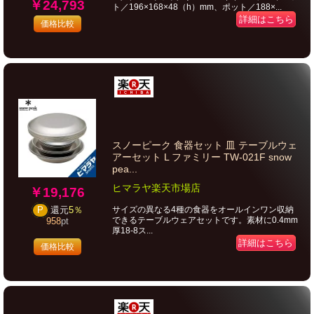
￥24,793
ト／196×168×48（h）mm、ポット／188×...
詳細はこちら
価格比較
スノーピーク 食器セット 皿 テーブルウェ
アーセット L ファミリー TW-021F snow
pea...
ヒマラヤ楽天市場店
￥19,176
サイズの異なる4種の食器をオールインワン収納
P
還元
5％
できるテーブルウェアセットです。素材に0.4mm
958
pt
厚18-8ス...
詳細はこちら
価格比較