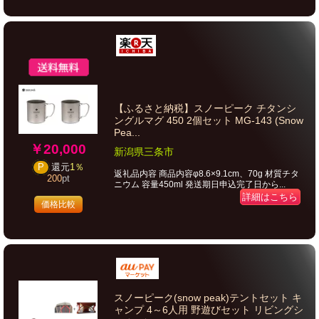
【ふるさと納税】スノーピーク チタンシ
ングルマグ 450 2個セット MG-143 (Snow
Pea...
￥20,000
新潟県三条市
P
還元
1％
返礼品内容 商品内容φ8.6×9.1cm、70g 材質チタ
200
pt
ニウム 容量450ml 発送期日申込完了日から...
詳細はこちら
価格比較
スノーピーク(snow peak)テントセット キ
ャンプ 4～6人用 野遊びセット リビングシ