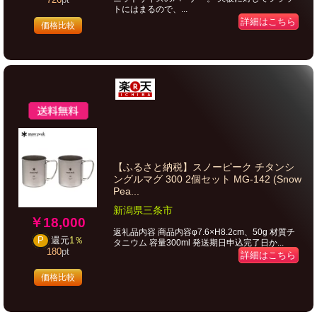
トにはまるので、...
詳細はこちら
価格比較
【ふるさと納税】スノーピーク チタンシ
ングルマグ 300 2個セット MG-142 (Snow
Pea...
新潟県三条市
￥18,000
返礼品内容 商品内容φ7.6×H8.2cm、50g 材質チ
P
還元
1％
タニウム 容量300ml 発送期日申込完了日か...
180
pt
詳細はこちら
価格比較