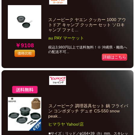
スノーピーク ヤエン クッカー 1000 アウ
トドア キャンプ クッカー セット ソロキ
ャンプ ファミ...
au PAY マーケット
￥9108
税込3,980円以上で送料無料！※ 沖縄県・離島へ
の配送不可...
価格比較
詳細はこちら
スノーピーク 調理器具セット 鍋 フライパ
ン コンボダッチ デュオ CS-550 snow
peak...
ヒマラヤ Yahoo!店
■サイズ：リッド／φ164×39（h）mm、スキレッ