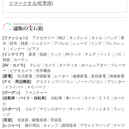
クマークする(IE専用)
[ファッション]
アクセサリー
│
時計
│
ネックレス
│
ネイル
│
バッグ
│
香
水
│
財布
│
雑貨
│
ジュエリー
│
アパレル
│
シューズ
│
リング
│
ブレスレッ
ト
│
インナー
│
ピアス
[インテリア]
家具
│
収納
│
ラック
│
AVラック
│
チェア
│
ベッド
│
バス
│
雑貨
│
カーテン
[AV・カメラ]
テレビ
│
カメラ
│
オーディオ
│
ホームシアター
│
プレーヤ
ー
│
ビデオカメラ
│
光学機器
[家電]
生活家電
│
空調家電
│
ヒーター
│
健康家電
│
美容家電
│
情報家電
[ＰＣ・周辺機器]
デスクトップパソコン
│
ノートパソコン
│
プリンター
│
ドライバー
│
ＰＣパーツ
[ガーデン]
ファニチャー
[自動車・バイク・自転車]
自転車
│
車パーツ
│
タイヤ
│
ＥＴＣ
│
カーナ
ビ
[スポーツ]
ゴルフ
│
マリンスポーツ
│
サッカー
│
フィットネス
│
ランニ
ング
[音楽]
弦楽器
│
鍵盤楽器
│
管楽器
[レジャー]
旅行用品
│
キャンプ
│
調理器具
│
アウトドアバッグ
│
テーブ