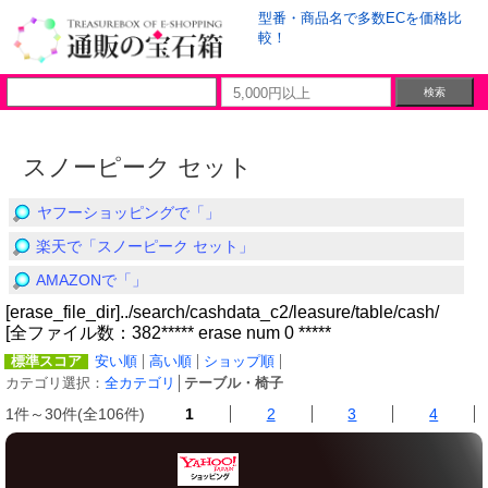
型番・商品名で多数ECを価格比
較！
スノーピーク セット
ヤフーショッピングで「」
楽天で「スノーピーク セット」
AMAZONで「」
[erase_file_dir]../search/cashdata_c2/leasure/table/cash/
[全ファイル数：382***** erase num 0 *****
標準スコア
安い順
高い順
ショップ順
カテゴリ選択：
全カテゴリ
│
テーブル・椅子
1件～30件(全106件)
1
2
3
4