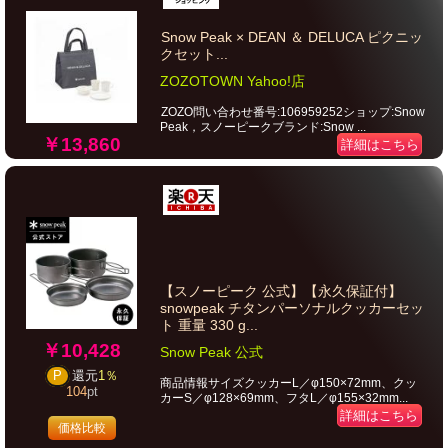
Snow Peak × DEAN ＆ DELUCA ピクニッ
クセット...
ZOZOTOWN Yahoo!店
ZOZO問い合わせ番号:106959252ショップ:Snow
Peak，スノーピークブランド:Snow ...
￥13,860
詳細はこちら
【スノーピーク 公式】【永久保証付】
snowpeak チタンパーソナルクッカーセッ
ト 重量 330 g...
￥10,428
Snow Peak 公式
P
還元
1％
商品情報サイズクッカーL／φ150×72mm、クッ
104
pt
カーS／φ128×69mm、フタL／φ155×32mm...
詳細はこちら
価格比較