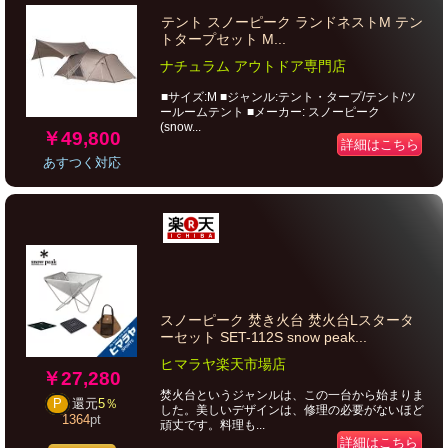
テント スノーピーク ランドネストM テン
トタープセット M...
ナチュラム アウトドア専門店
■サイズ:M ■ジャンル:テント・タープ/テント/ツ
ールームテント ■メーカー: スノーピーク
(snow...
￥49,800
詳細はこちら
あすつく対応
スノーピーク 焚き火台 焚火台Lスタータ
ーセット SET-112S snow peak...
ヒマラヤ楽天市場店
￥27,280
焚火台というジャンルは、この一台から始まりま
P
還元
5％
した。美しいデザインは、修理の必要がないほど
1364
pt
頑丈です。料理も...
詳細はこちら