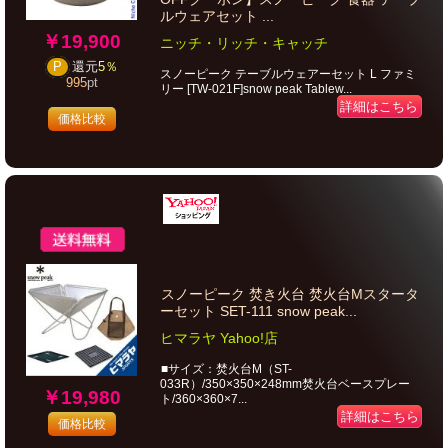
ルウェアセット ...
￥19,900
ニッチ・リッチ・キャッチ
P
還元
5％
スノーピーク テーブルウェアーセット L ファミ
995
pt
リー [TW-021F]snow peak Tablew...
詳細はこちら
価格比較
スノーピーク 焚き火台 焚火台Mスタータ
ーセット SET-111 snow peak...
ヒマラヤ Yahoo!店
■サイズ：焚火台M（ST-
033R）/350×350×248mm焚火台ベースプレー
￥19,980
ト/360×360×7...
詳細はこちら
価格比較