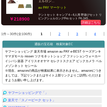
ェルロン...
au PAY マーケット
テントセット キャンプ 4～6人用 野遊びセット リ
￥218900
ビングシェルロングPro.セット FK-345...
詳細はこちら
1件～30件(全106件)
1
2
3
4
通販の宝石箱 検索対象EC
ヤフーショッピング 楽天市場 amazon au PAY e-BEST ケーズデンキ
ヤマダモール nissen ツクモネットショップ ファッションウォーカー
イシバシ楽器 アイリスオオヤマ セレクトスクエア ビックカメラ ベル
メゾンネット セシール
※現在、amazonの商品が検索結果に表示されません。amazonにつき
ましては、下記リンクまたはサイト上部リンクよりご訪問いただけま
すようお願い申し上げます。
ヤフーショッピングで「」
楽天で「スノーピーク セット」