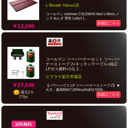
L-Breath Yahoo!店
コールマン coleman COLEMAN Men's Mens メ
ンズ めんず 男性 Lady's L...
詳細はこちら
￥12,980
コールマン ツーバーナーセット ツーバー
ナーストーブ 2+キッチンテーブル+純正
LPガス燃料×2点 2...
ヒマラヤ楽天市場店
￥27,848
【パワーハウス LP ツーバーナーストーブ 2】 ■
火力：最高時約7,000kcal/h(約3,500k...
P
還元
1％
詳細はこちら
278
pt