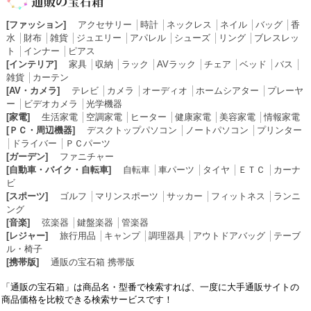
[ファッション]
アクセサリー
│
時計
│
ネックレス
│
ネイル
│
バッグ
│
香
水
│
財布
│
雑貨
│
ジュエリー
│
アパレル
│
シューズ
│
リング
│
ブレスレッ
ト
│
インナー
│
ピアス
[インテリア]
家具
│
収納
│
ラック
│
AVラック
│
チェア
│
ベッド
│
バス
│
雑貨
│
カーテン
[AV・カメラ]
テレビ
│
カメラ
│
オーディオ
│
ホームシアター
│
プレーヤ
ー
│
ビデオカメラ
│
光学機器
[家電]
生活家電
│
空調家電
│
ヒーター
│
健康家電
│
美容家電
│
情報家電
[ＰＣ・周辺機器]
デスクトップパソコン
│
ノートパソコン
│
プリンター
│
ドライバー
│
ＰＣパーツ
[ガーデン]
ファニチャー
[自動車・バイク・自転車]
自転車
│
車パーツ
│
タイヤ
│
ＥＴＣ
│
カーナ
ビ
[スポーツ]
ゴルフ
│
マリンスポーツ
│
サッカー
│
フィットネス
│
ランニ
ング
[音楽]
弦楽器
│
鍵盤楽器
│
管楽器
[レジャー]
旅行用品
│
キャンプ
│
調理器具
│
アウトドアバッグ
│
テーブ
ル・椅子
[携帯版]
通販の宝石箱 携帯版
「通販の宝石箱」は商品名・型番で検索すれば、一度に大手通販サイトの
商品価格を比較できる検索サービスです！