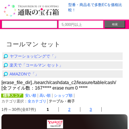
型番・商品名で多数ECを価格比
較！
コールマン セット
ヤフーショッピングで「」
楽天で「コールマン セット」
AMAZONで「」
[erase_file_dir]../search/cashdata_c2/leasure/table/cash/
[全ファイル数：167***** erase num 0 *****
標準スコア
安い順
高い順
ショップ順
カテゴリ選択：
全カテゴリ
│
テーブル・椅子
1件～30件(全87件)
1
2
3