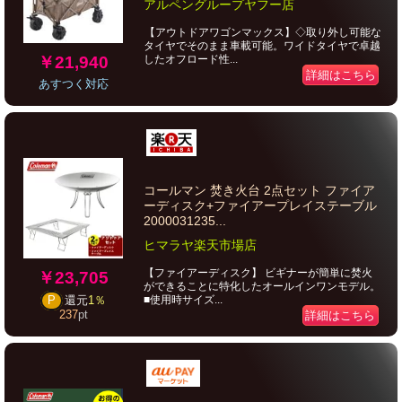
アルペングループヤフー店
【アウトドアワゴンマックス】◇取り外し可能な
タイヤでそのまま車載可能。ワイドタイヤで卓越
￥21,940
したオフロード性...
詳細はこちら
あすつく対応
コールマン 焚き火台 2点セット ファイア
ーディスク+ファイアープレイステーブル
2000031235...
ヒマラヤ楽天市場店
【ファイアーディスク】 ビギナーが簡単に焚火
￥23,705
ができることに特化したオールインワンモデル。
■使用時サイズ...
P
還元
1％
237
pt
詳細はこちら