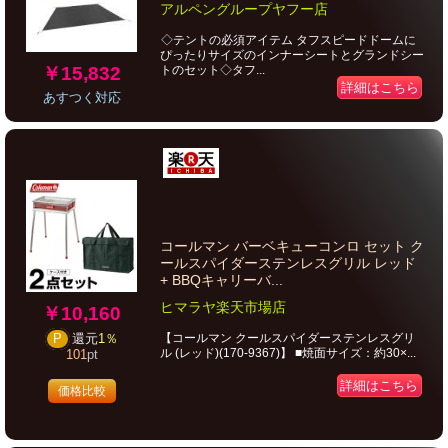
アルペングループヤフー店
◇テントの必須アイテム タフスピードドームに
ぴったりサイズのインナーシートとグランドシー
￥15,832
トのセット◇タフ...
詳細はこちら
あすつく対応
コールマン バーベキューコンロ セット ク
ールスパイダーステンレスグリル レッド
+ BBQキャリーバ...
ヒマラヤ楽天市場店
￥10,160
【コールマン クールスパイダーステンレスグリ
P
還元
1％
ル (レッド)(170-9367)】 ■焼面サイズ：約30×...
101
pt
詳細はこちら
価格比較