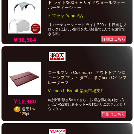
ド ライト/300＋ + サイドウォールフォー
パーティーシェー...
ヒマラヤ Yahoo!店
【 パーティーシェード ライト/300＋ 】日光をブ
ロックし涼しい空間を実現軽量で1人でも設営で
きる風に...
￥32,564
詳細はこちら
コールマン（Coleman） アウトドア ソロ
キャンプ マット ダブル 厚さ5cm Cインフ
レーターマ...
Victoria L-Breath楽天市場支店
●超快適!厚さ5cmでさらに快適な寝心地●使い方
￥12,980
が広がる2枚組みセット●素材:ポリエステル/ポリ
ウレタン...
P
還元
1％
129
pt
詳細はこちら