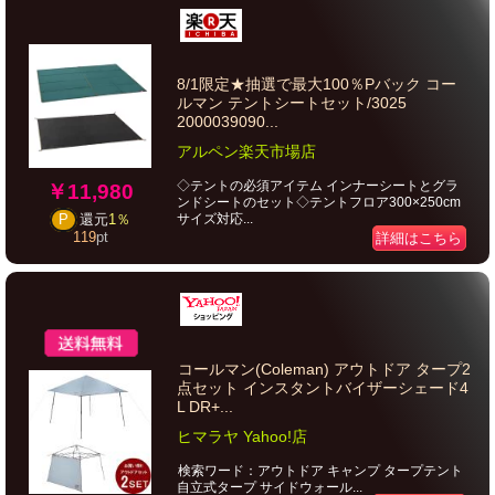
8/1限定★抽選で最大100％Pバック コー
ルマン テントシートセット/3025
2000039090...
アルペン楽天市場店
◇テントの必須アイテム インナーシートとグラ
￥11,980
ンドシートのセット◇テントフロア300×250cm
サイズ対応...
P
還元
1％
119
pt
詳細はこちら
コールマン(Coleman) アウトドア タープ2
点セット インスタントバイザーシェード4
L DR+...
ヒマラヤ Yahoo!店
検索ワード：アウトドア キャンプ タープテント
自立式タープ サイドウォール...