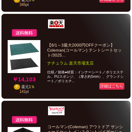
345
pt
【8/1～3最大2000円OFFクーポン】
Coleman(コールマン) テントシートセッ
ト/3025...
ナチュラム 楽天市場支店
仕様／規格●材質：インナーシート／ポリエステ
ル、PUスポンジ、（厚さ約5mm）、グランドシ
￥14,103
ート／ポリエチ...
詳細はこちら
P
還元
1％
141
pt
コールマン(Coleman) アウトドア サンシ
ェードセット インスタントバイザーシェ