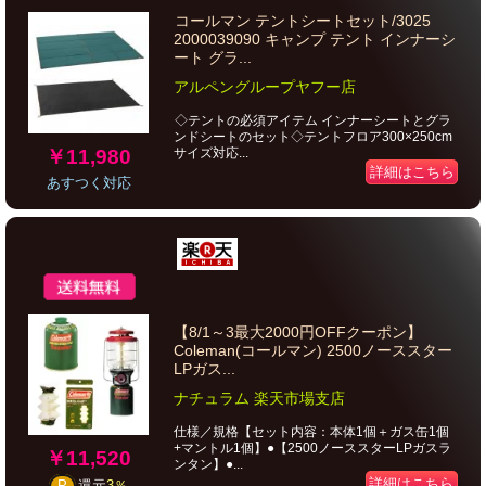
コールマン テントシートセット/3025
2000039090 キャンプ テント インナーシ
ート グラ...
アルペングループヤフー店
◇テントの必須アイテム インナーシートとグラ
ンドシートのセット◇テントフロア300×250cm
￥11,980
サイズ対応...
詳細はこちら
あすつく対応
【8/1～3最大2000円OFFクーポン】
Coleman(コールマン) 2500ノーススター
LPガス...
ナチュラム 楽天市場支店
仕様／規格【セット内容：本体1個＋ガス缶1個
+マントル1個】●【2500ノーススターLPガスラ
￥11,520
ンタン】●...
詳細はこちら
P
還元
3％