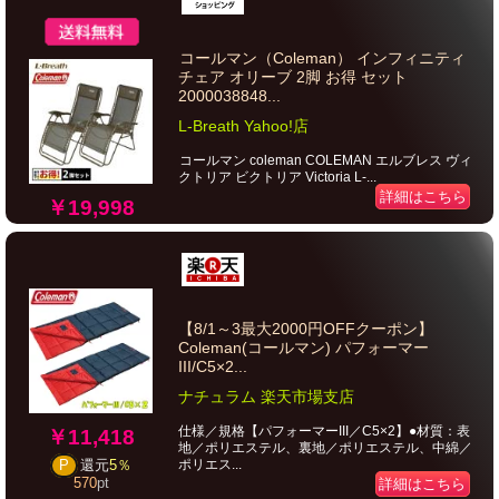
コールマン（Coleman） インフィニティ
チェア オリーブ 2脚 お得 セット
2000038848...
L-Breath Yahoo!店
コールマン coleman COLEMAN エルブレス ヴィ
クトリア ビクトリア Victoria L-...
詳細はこちら
￥19,998
【8/1～3最大2000円OFFクーポン】
Coleman(コールマン) パフォーマー
III/C5×2...
ナチュラム 楽天市場支店
仕様／規格【パフォーマーIII／C5×2】●材質：表
￥11,418
地／ポリエステル、裏地／ポリエステル、中綿／
ポリエス...
P
還元
5％
570
pt
詳細はこちら