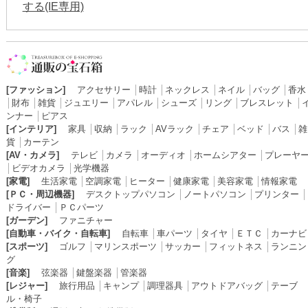
する(IE専用)
[ファッション]
アクセサリー
│
時計
│
ネックレス
│
ネイル
│
バッグ
│
香水
│
財布
│
雑貨
│
ジュエリー
│
アパレル
│
シューズ
│
リング
│
ブレスレット
│
ンナー
│
ピアス
[インテリア]
家具
│
収納
│
ラック
│
AVラック
│
チェア
│
ベッド
│
バス
│
雑
貨
│
カーテン
[AV・カメラ]
テレビ
│
カメラ
│
オーディオ
│
ホームシアター
│
プレーヤ
│
ビデオカメラ
│
光学機器
[家電]
生活家電
│
空調家電
│
ヒーター
│
健康家電
│
美容家電
│
情報家電
[ＰＣ・周辺機器]
デスクトップパソコン
│
ノートパソコン
│
プリンター
│
ドライバー
│
ＰＣパーツ
[ガーデン]
ファニチャー
[自動車・バイク・自転車]
自転車
│
車パーツ
│
タイヤ
│
ＥＴＣ
│
カーナビ
[スポーツ]
ゴルフ
│
マリンスポーツ
│
サッカー
│
フィットネス
│
ランニン
グ
[音楽]
弦楽器
│
鍵盤楽器
│
管楽器
[レジャー]
旅行用品
│
キャンプ
│
調理器具
│
アウトドアバッグ
│
テーブ
ル・椅子