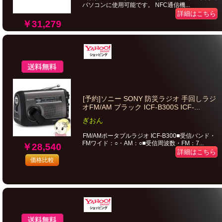
パソコンに使用可能です。 NFC通信機...
詳細はこちら
￥31,279
[予約]ソニー SONY 防災ラジオ 手回しラジ
オFM/AM ブラック ICF-B300S ICF-...
ぎおん
FM/AMポータブルラジオ ICF-B300■受信バンド・
FMワイド：○・AM：○■受信周波数・FM：7...
￥28,540
詳細はこちら
価格比較