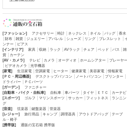
[ファッション]
アクセサリー
│
時計
│
ネックレス
│
ネイル
│
バッグ
│
香水
│
財布
│
雑貨
│
ジュエリー
│
アパレル
│
シューズ
│
リング
│
ブレスレット
│
ンナー
│
ピアス
[インテリア]
家具
│
収納
│
ラック
│
AVラック
│
チェア
│
ベッド
│
バス
│
雑
貨
│
カーテン
[AV・カメラ]
テレビ
│
カメラ
│
オーディオ
│
ホームシアター
│
プレーヤ
│
ビデオカメラ
│
光学機器
[家電]
生活家電
│
空調家電
│
ヒーター
│
健康家電
│
美容家電
│
情報家電
[ＰＣ・周辺機器]
デスクトップパソコン
│
ノートパソコン
│
プリンター
│
ドライバー
│
ＰＣパーツ
[ガーデン]
ファニチャー
[自動車・バイク・自転車]
自転車
│
車パーツ
│
タイヤ
│
ＥＴＣ
│
カーナビ
[スポーツ]
ゴルフ
│
マリンスポーツ
│
サッカー
│
フィットネス
│
ランニン
グ
[音楽]
弦楽器
│
鍵盤楽器
│
管楽器
[レジャー]
旅行用品
│
キャンプ
│
調理器具
│
アウトドアバッグ
│
テーブ
ル・椅子
[携帯版]
通販の宝石箱 携帯版