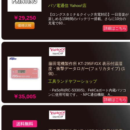
パソ電通信 Yahoo!店
【ロングスタミナ＆クイック充電対応】一日音楽が
￥29,250
楽しめる15時間のバッテリー搭載。さらに10分の
充電で60...
価格比較
詳細はこちら
藤田電機製作所 KT-295F/GX 表示付温湿
度・衝撃データロガー(フェリカタイプ) (1
個)...
工具ランドヤフーショップ
・PaSoRi(RC-S330/S)、FeliCaポート内蔵パソコ
ンに使用可能です。・NFC通信機能、A...
￥35,005
詳細はこちら