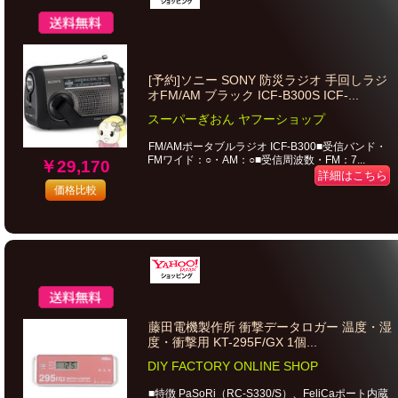
[予約]ソニー SONY 防災ラジオ 手回しラジ
オFM/AM ブラック ICF-B300S ICF-...
スーパーぎおん ヤフーショップ
FM/AMポータブルラジオ ICF-B300■受信バンド・
FMワイド：○・AM：○■受信周波数・FM：7...
￥29,170
詳細はこちら
価格比較
藤田電機製作所 衝撃データロガー 温度・湿
度・衝撃用 KT-295F/GX 1個...
DIY FACTORY ONLINE SHOP
■特徴 PaSoRi（RC-S330/S）、FeliCaポート内蔵