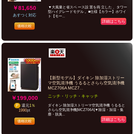
￥81,650
▼大風量と省スペ ース設 置を両 立した 、タワー
型ハイグレードモデル 。■仕様【カラー】ホワイ
あすつく対応
ト【モー...
詳細はこちら
価格比較
【新型モデル】ダイキン 除加湿ストリー
マ空気清浄機 うるるとさらら空気清浄機
MCZ706A MCZ7...
ニッチ・リッチ・キャッチ
￥199,000
ダイキン 除加湿ストリーマ空気清浄機 うるると
P
還元
1％
さらら空気清浄機[MCZ706A]▼除湿・加湿・集
1990
pt
塵・脱臭...
詳細はこちら
価格比較