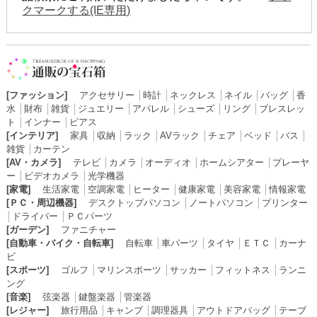
クマークする(IE専用)
[ファッション]
アクセサリー
│
時計
│
ネックレス
│
ネイル
│
バッグ
│
香
水
│
財布
│
雑貨
│
ジュエリー
│
アパレル
│
シューズ
│
リング
│
ブレスレッ
ト
│
インナー
│
ピアス
[インテリア]
家具
│
収納
│
ラック
│
AVラック
│
チェア
│
ベッド
│
バス
│
雑貨
│
カーテン
[AV・カメラ]
テレビ
│
カメラ
│
オーディオ
│
ホームシアター
│
プレーヤ
ー
│
ビデオカメラ
│
光学機器
[家電]
生活家電
│
空調家電
│
ヒーター
│
健康家電
│
美容家電
│
情報家電
[ＰＣ・周辺機器]
デスクトップパソコン
│
ノートパソコン
│
プリンター
│
ドライバー
│
ＰＣパーツ
[ガーデン]
ファニチャー
[自動車・バイク・自転車]
自転車
│
車パーツ
│
タイヤ
│
ＥＴＣ
│
カーナ
ビ
[スポーツ]
ゴルフ
│
マリンスポーツ
│
サッカー
│
フィットネス
│
ランニ
ング
[音楽]
弦楽器
│
鍵盤楽器
│
管楽器
[レジャー]
旅行用品
│
キャンプ
│
調理器具
│
アウトドアバッグ
│
テーブ