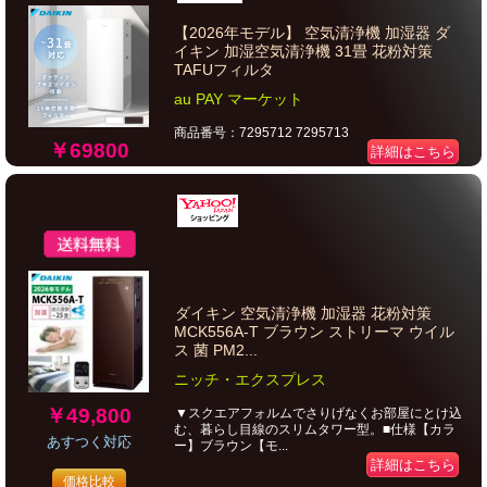
【2026年モデル】 空気清浄機 加湿器 ダ
イキン 加湿空気清浄機 31畳 花粉対策
TAFUフィルタ
au PAY マーケット
商品番号：7295712 7295713
￥69800
詳細はこちら
ダイキン 空気清浄機 加湿器 花粉対策
MCK556A-T ブラウン ストリーマ ウイル
ス 菌 PM2...
ニッチ・エクスプレス
￥49,800
▼スクエアフォルムでさりげなくお部屋にとけ込
む、暮らし目線のスリムタワー型。■仕様【カラ
あすつく対応
ー】ブラウン【モ...
詳細はこちら
価格比較