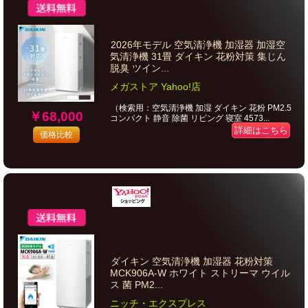
2026年モデル 空気清浄機 加湿器 加湿空
気清浄機 31畳 ダイキン 花粉対策 集じん
脱臭 ツイン...
メガストア Yahoo!店
（検索用：空気清浄機 加湿 ダイキン 花粉 PM2.5
￥68,000
コンパクト 静音 除菌 リビング 寝室 4573...
詳細はこちら
価格比較
ダイキン 空気清浄機 加湿器 花粉対策
MCK906A-W ホワイト ストリーマ ウイル
ス 菌 PM2...
ニッチ・エクスプレス