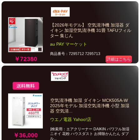
【2026年モデル】 空気清浄機 加湿器 ダ
イキン 加湿空気清浄機 31畳 TAFUフィル
ター 集じん
au PAY マーケット
商品番号：7295712 7295713
￥72380
詳細はこちら
空気清浄機 加湿 ダイキン MCK505A-W
2025年モデル 加湿空気清浄機 小型 加湿
器 空気清...
ウエノ電器 Yahoo!店
[検索用：エアクリーナー DAIKIN パワフル加湿
ニオイ 花粉 ハウスダスト お掃除かんたん ダブ
￥36,000
ル...