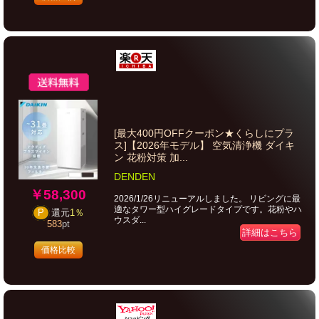
[最大400円OFFクーポン★くらしにプラ
ス]【2026年モデル】 空気清浄機 ダイキ
ン 花粉対策 加...
DENDEN
￥58,300
2026/1/26リニューアルしました。 リビングに最
適なタワー型ハイグレードタイプです。花粉やハ
P
還元
1％
ウスダ...
583
pt
詳細はこちら
価格比較