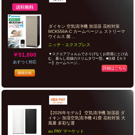
ダイキン 空気清浄機 加湿器 花粉対策
MCK556A-C カームベージュ ストリーマ
ウイルス 菌 ...
ニッチ・エクスプレス
￥51,800
▼スクエアフォルムでさりげなくお部屋にとけ込
む、暮らし目線のスリムタワー型。■仕様【カラ
あすつく対応
ー】カームベージ...
詳細はこちら
価格比較
【2026年モデル】 空気清浄機 加湿器 ダ
イキン 加湿空気清浄機 41畳 花粉対策 大
風量 多彩な運
au PAY マーケット