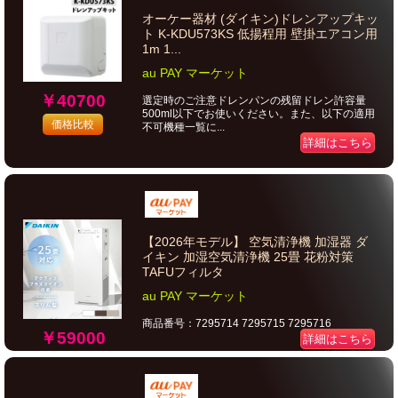
オーケー器材 (ダイキン)ドレンアップキッ
ト K-KDU573KS 低揚程用 壁掛エアコン用
1m 1...
au PAY マーケット
￥40700
選定時のご注意ドレンパンの残留ドレン許容量
500ml以下でお使いください。また、以下の適用
価格比較
不可機種一覧に...
詳細はこちら
【2026年モデル】 空気清浄機 加湿器 ダ
イキン 加湿空気清浄機 25畳 花粉対策
TAFUフィルタ
au PAY マーケット
商品番号：7295714 7295715 7295716
￥59000
詳細はこちら