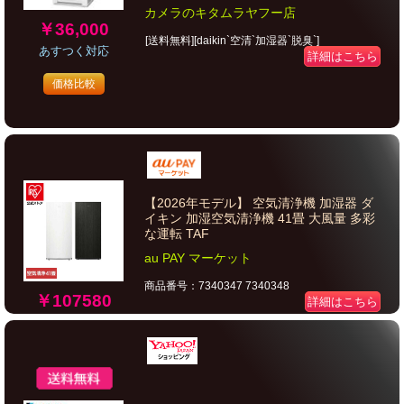
カメラのキタムラヤフー店
￥36,000
[送料無料][daikin`空清`加湿器`脱臭`]
あすつく対応
詳細はこちら
価格比較
【2026年モデル】 空気清浄機 加湿器 ダ
イキン 加湿空気清浄機 41畳 大風量 多彩
な運転 TAF
au PAY マーケット
商品番号：7340347 7340348
￥107580
詳細はこちら