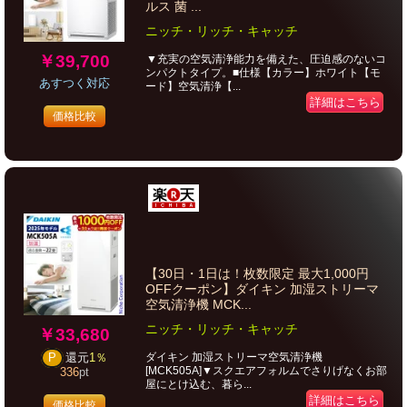
ルス 菌 ...
ニッチ・リッチ・キャッチ
￥39,700
▼充実の空気清浄能力を備えた、圧迫感のないコ
ンパクトタイプ。■仕様【カラー】ホワイト【モ
あすつく対応
ード】空気清浄【...
詳細はこちら
価格比較
【30日・1日は！枚数限定 最大1,000円
OFFクーポン】ダイキン 加湿ストリーマ
空気清浄機 MCK...
ニッチ・リッチ・キャッチ
￥33,680
ダイキン 加湿ストリーマ空気清浄機
P
還元
1％
[MCK505A]▼スクエアフォルムでさりげなくお部
336
pt
屋にとけ込む、暮ら...
詳細はこちら
価格比較