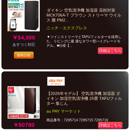
ダイキン 空気清浄機 加湿器 花粉対策
MCK706A-T ブラウン ストリーマ ウイル
ス 菌 PM2...
ニッチ・エクスプレス
￥54,300
▼ツインストリーマとTAFUフィルターを採用し
た、リビングに最 適なタワー型ハイグレードモ
あすつく対応
デル。■仕様【...
詳細はこちら
価格比較
【2026年モデル】 空気清浄機 加湿器 ダ
イキン 加湿空気清浄機 25畳 TAFUフィル
ター 集じん
au PAY マーケット
商品番号：7295714 7295715 7295716
￥50780
詳細はこちら