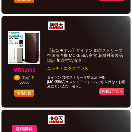
【新型モデル】ダイキン 加湿ストリーマ
空気清浄機 MCK556A 家電 花粉対策製品
認証 加湿空気清浄...
ニッチ・エクスプレス
￥50,800
ダイキン 加湿ストリーマ空気清浄機
P
還元
1％
[MCK556A]▼スクエアフォルムでさりげなくお部
508
pt
屋にとけ込む、暮ら...
詳細はこちら
価格比較