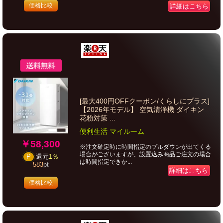
価格比較
詳細はこちら
[最大400円OFFクーポン/くらしにプラス]
【2026年モデル】 空気清浄機 ダイキン
花粉対策 ...
便利生活 マイルーム
￥58,300
※注文確定時に時間指定のプルダウンが出てくる
場合がございますが、設置込み商品ご注文の場合
P
還元
1％
は時間指定できか...
583
pt
詳細はこちら
価格比較