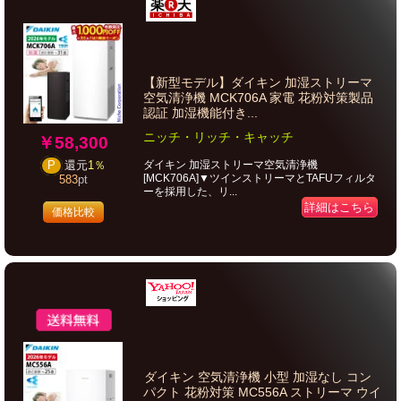
【新型モデル】ダイキン 加湿ストリーマ
空気清浄機 MCK706A 家電 花粉対策製品
認証 加湿機能付き...
ニッチ・リッチ・キャッチ
￥58,300
ダイキン 加湿ストリーマ空気清浄機
P
還元
1％
[MCK706A]▼ツインストリーマとTAFUフィルタ
583
pt
ーを採用した、リ...
詳細はこちら
価格比較
ダイキン 空気清浄機 小型 加湿なし コン
パクト 花粉対策 MC556A ストリーマ ウイ