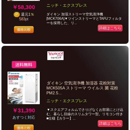
ニッチ・エクスプレス
￥58,300
ダイキン 加湿ストリーマ空気清浄機
P
還元
1％
[MCK706A]▼ツインストリーマとTAFUフィルタ
583
pt
ーを採用した、リ...
詳細はこちら
価格比較
ダイキン 空気清浄機 加湿器 花粉対策
MCK505A ストリーマ ウイルス 菌 花粉
PM2.5...
ニッチ・エクスプレス
￥31,390
▼スクエアフォルムでさりげなくお部屋にとけ込
む、暮らし目線のスリムタワー型。リモコン付き
あすつく対応
■仕様【カラー】...
詳細はこちら
価格比較