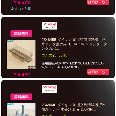
￥6,573
詳細はこちら
あすつく対応
2548455 ダイキン 加湿空気清浄機 用の
水タンク蓋のみ ★ DAIKIN ※タンク・タ
ンクカバ...
でん吉Yahoo!店
適用機種:ACK70Y-T,MCK705A-T,MCK705A-
W,MCK705ABK-T,ACK705...
詳細はこちら
￥6,644
2548046 ダイキン 加湿空気清浄機 用の
加湿トレー 水受け皿 ★ DAIKIN...