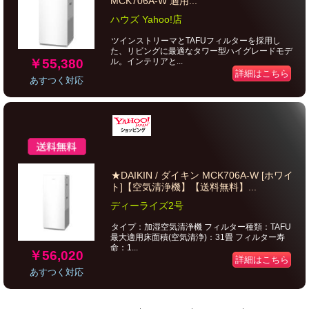
MCK706A-W 適用...
ハウズ Yahoo!店
ツインストリーマとTAFUフィルターを採用し
た、リビングに最適なタワー型ハイグレードモデ
￥55,380
ル。インテリアと...
詳細はこちら
あすつく対応
★DAIKIN / ダイキン MCK706A-W [ホワイ
ト]【空気清浄機】【送料無料】...
ディーライズ2号
タイプ：加湿空気清浄機 フィルター種類：TAFU
最大適用床面積(空気清浄)：31畳 フィルター寿
命：1...
￥56,020
詳細はこちら
あすつく対応