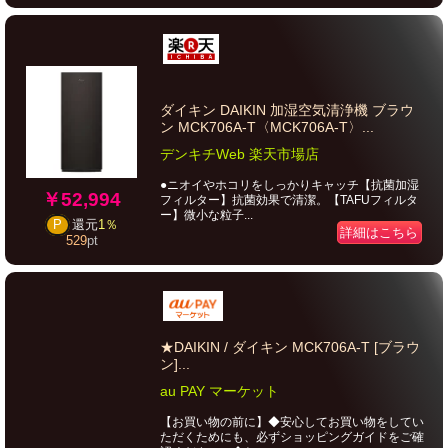
ダイキン DAIKIN 加湿空気清浄機 ブラウ
ン MCK706A-T〈MCK706A-T〉...
デンキチWeb 楽天市場店
●ニオイやホコリをしっかりキャッチ【抗菌加湿
￥52,994
フィルター】抗菌効果で清潔。【TAFUフィルタ
ー】微小な粒子...
P
還元
1％
詳細はこちら
529
pt
★DAIKIN / ダイキン MCK706A-T [ブラウ
ン]...
au PAY マーケット
【お買い物の前に】◆安心してお買い物をしてい
ただくためにも、必ずショッピングガイドをご確