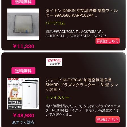
ダイキン DAIKIN 空気清浄機 集塵フィル
ター 99A0560 KAFP102A4...
パーツコム
適用機種ACK705A-T，ACK705A-W，
ACK705ATJ1，ACK705ATJ2，ACK705...
詳細はこちら
￥11,330
シャープ KI-TX70-W 加湿空気清浄機
SHARP プラズマクラスター ～31畳 タン
ク容量 3...
トライスリー
高い加湿性能でたっぷりうるおいプラズマクラス
ターNEXT搭載ハイグレードモデル高濃度のイオ
￥48,980
ンで浮遊ウイル...
詳細はこちら
あすつく対応