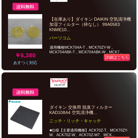
【在庫あり】ダイキン DAIKIN 空気清浄機
加湿フィルター（枠なし） 99A0583
KNME10...
パーツコム
適用機種MCK704A-T，MCK70ZY-W，
MCK704ABK-T，MCK704ABK-W，MCK7...
￥6,380
詳細はこちら
あすつく対応
ダイキン 交換用 脱臭フィルター
KAD108A4 空気清浄機...
ニッチ・リッチ・キャッチ
■仕様【主要適用機種】ACK70Z-T、MCK70ZY-
W、ACK70Z-W、ACK70Z-W7、MCK...