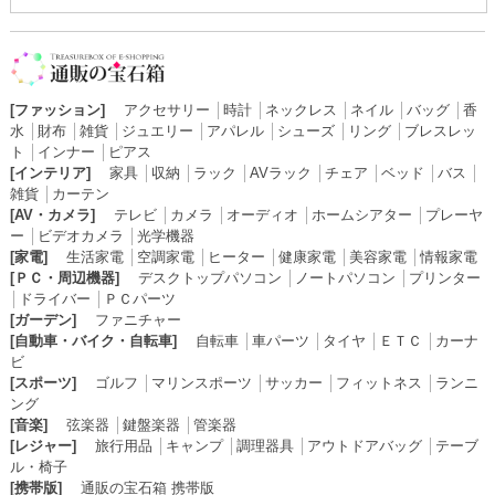
[ファッション]
アクセサリー
│
時計
│
ネックレス
│
ネイル
│
バッグ
│
香
水
│
財布
│
雑貨
│
ジュエリー
│
アパレル
│
シューズ
│
リング
│
ブレスレッ
ト
│
インナー
│
ピアス
[インテリア]
家具
│
収納
│
ラック
│
AVラック
│
チェア
│
ベッド
│
バス
│
雑貨
│
カーテン
[AV・カメラ]
テレビ
│
カメラ
│
オーディオ
│
ホームシアター
│
プレーヤ
ー
│
ビデオカメラ
│
光学機器
[家電]
生活家電
│
空調家電
│
ヒーター
│
健康家電
│
美容家電
│
情報家電
[ＰＣ・周辺機器]
デスクトップパソコン
│
ノートパソコン
│
プリンター
│
ドライバー
│
ＰＣパーツ
[ガーデン]
ファニチャー
[自動車・バイク・自転車]
自転車
│
車パーツ
│
タイヤ
│
ＥＴＣ
│
カーナ
ビ
[スポーツ]
ゴルフ
│
マリンスポーツ
│
サッカー
│
フィットネス
│
ランニ
ング
[音楽]
弦楽器
│
鍵盤楽器
│
管楽器
[レジャー]
旅行用品
│
キャンプ
│
調理器具
│
アウトドアバッグ
│
テーブ
ル・椅子
[携帯版]
通販の宝石箱 携帯版