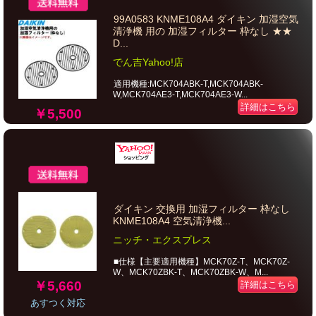
99A0583 KNME108A4 ダイキン 加湿空気
清浄機 用の 加湿フィルター 枠なし ★★
D...
でん吉Yahoo!店
適用機種:MCK704ABK-T,MCK704ABK-
W,MCK704AE3-T,MCK704AE3-W...
詳細はこちら
￥5,500
ダイキン 交換用 加湿フィルター 枠なし
KNME108A4 空気清浄機...
ニッチ・エクスプレス
■仕様【主要適用機種】MCK70Z-T、MCK70Z-
W、MCK70ZBK-T、MCK70ZBK-W、M...
￥5,660
詳細はこちら
あすつく対応