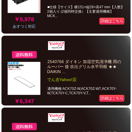
■仕様【サイズ】横151×縦28×高47 mm【入数】
2個入り (2個同時交換）【主要適用機種】
MCK...
￥5,978
詳細はこちら
あすつく対応
2540766 ダイキン 加湿空気清浄機 用の
ルーバー 後 吹出グリル水平羽根 ★★
DAIKIN ...
でん吉Yahoo!店
適用機種:ACK70Z-W,ACK70Z-W7,ACK70Y-
W,TCK70Y-C,TCK70Y-V,T...
詳細はこちら
￥6,347