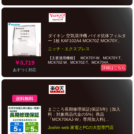
ダイキン 空気清浄機 バイオ抗体フィルタ
ー 1枚 KAF102A4 MCK70Z MCK70Y...
ニッチ・エクスプレス
【主要適用機種】 MCK70Y-W、MCK70Y-T、
￥3,719
MCK70Z-W、MCK70Z-T、MCK704A...
詳細はこちら
あすつく対応
まごころ長期修理保証(保証5年)［加入
料：対象商品代金の5%］商品
「MCK706AJ-W」専用加入料(...
Joshin web 家電とPCの大型専門店