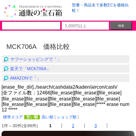
型番・商品名で多数ECを価格比
較！
MCK706A 価格比較
ヤフーショッピングで「」
楽天で「MCK706A」
AMAZONで「」
[erase_file_dir]../search/cashdata2/kaden/aircon/cash/
[全ファイル数：12466[file_erase][file_erase][file_erase]
[file_erase][file_erase][file_erase][file_erase][file_erase]
[file_erase][file_erase][file_erase][file_erase]***** erase num
12 *****
標準スコア
安い順
高い順
ショップ順
1件～30件(全88件)
1
2
3