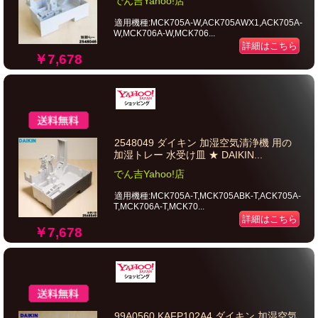
でん吉Yahoo!店
適用機種:MCK705A-W,ACK705AWX1,ACK705A-
W,MCK706A-W,MCK706...
詳細はこちら
￥7,678
2548049 ダイキン 加湿空気清浄機 用の
加湿トレー 水受け皿 ★ DAIKIN...
でん吉Yahoo!店
適用機種:MCK705A-T,MCK705ABK-T,ACK705A-
T,MCK706A-T,MCK70...
詳細はこちら
￥7,678
99A0560 KAFP102A4 ダイキン 加湿空気