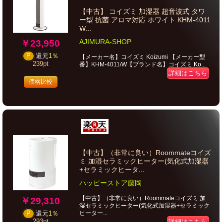
【中古】 コイズミ 加湿器 超音波式 タワ
ー型 抗菌 アロマ対応 ホワイト KHM-4011
W...
AJIMURA-SHOP
￥23,950
P
還元
1％
【メーカー名】コイズミ Koizumi 【メーカー型
239
pt
番】KHM-4011/W【ブランド名】コイズミ Ko...
詳細はこちら
価格比較
【中古】（非常に良い）Roommateコイズ
ミ 加湿セラミックヒーター(気化式加湿器
+セラミックヒータ...
ハッピーストア藤岡
【中古】（非常に良い）Roommateコイズミ 加
￥29,310
湿セラミックヒーター(気化式加湿器+セラミック
ヒーター...
P
還元
1％
293
pt
詳細はこちら