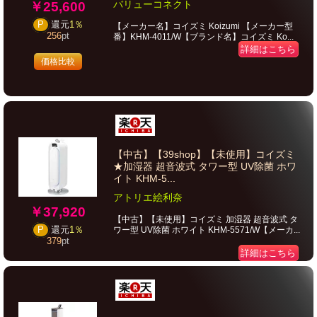
バリューコネクト
￥25,600
P
還元
1％
【メーカー名】コイズミ Koizumi 【メーカー型
256
pt
番】KHM-4011/W【ブランド名】コイズミ Ko...
詳細はこちら
価格比較
【中古】【39shop】【未使用】コイズミ
★加湿器 超音波式 タワー型 UV除菌 ホワ
イト KHM-5...
アトリエ絵利奈
￥37,920
【中古】【未使用】コイズミ 加湿器 超音波式 タ
P
還元
1％
ワー型 UV除菌 ホワイト KHM-5571/W【メーカ...
379
pt
詳細はこちら