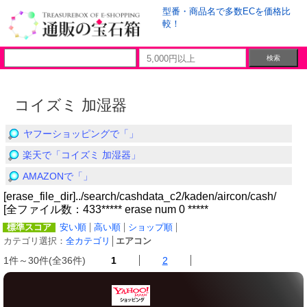
型番・商品名で多数ECを価格比
較！
コイズミ 加湿器
ヤフーショッピングで「」
楽天で「コイズミ 加湿器」
AMAZONで「」
[erase_file_dir]../search/cashdata_c2/kaden/aircon/cash/
[全ファイル数：433***** erase num 0 *****
標準スコア
安い順
高い順
ショップ順
カテゴリ選択：
全カテゴリ
│
エアコン
1件～30件(全36件)
1
2