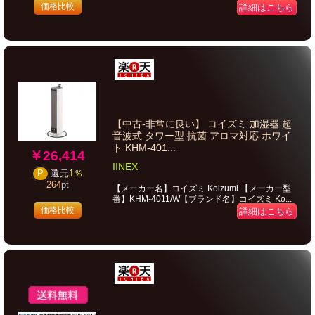
価格比較
詳細はこちら
【中古-非常に良い】 コイズミ 加湿器 超
音波式 タワー型 抗菌 アロマ対応 ホワイ
ト KHM-401...
￥26,414
IINEX
P
還元
1％
264
pt
【メーカー名】コイズミ Koizumi 【メーカー型
番】KHM-4011/W【ブランド名】コイズミ Ko...
価格比較
詳細はこちら