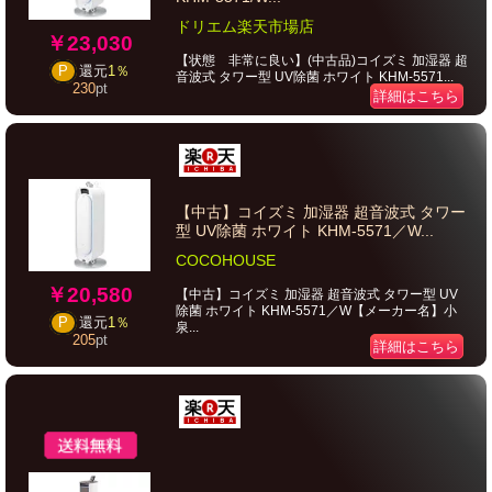
ドリエム楽天市場店
￥23,030
【状態 非常に良い】(中古品)コイズミ 加湿器 超
P
還元
1％
音波式 タワー型 UV除菌 ホワイト KHM-5571...
230
pt
詳細はこちら
【中古】コイズミ 加湿器 超音波式 タワー
型 UV除菌 ホワイト KHM-5571／W...
COCOHOUSE
￥20,580
【中古】コイズミ 加湿器 超音波式 タワー型 UV
除菌 ホワイト KHM-5571／W【メーカー名】小
P
還元
1％
泉...
205
pt
詳細はこちら