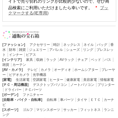
イトで売り切れのリンクが比較的少ないので、ぜひ商
品検索にご利用いただけましたら幸いです。
ブッ
クマークする(IE専用)
[ファッション]
アクセサリー
│
時計
│
ネックレス
│
ネイル
│
バッグ
│
香
水
│
財布
│
雑貨
│
ジュエリー
│
アパレル
│
シューズ
│
リング
│
ブレスレッ
ト
│
インナー
│
ピアス
[インテリア]
家具
│
収納
│
ラック
│
AVラック
│
チェア
│
ベッド
│
バス
│
雑貨
│
カーテン
[AV・カメラ]
テレビ
│
カメラ
│
オーディオ
│
ホームシアター
│
プレーヤ
ー
│
ビデオカメラ
│
光学機器
[家電]
生活家電
│
空調家電
│
ヒーター
│
健康家電
│
美容家電
│
情報家電
[ＰＣ・周辺機器]
デスクトップパソコン
│
ノートパソコン
│
プリンター
│
ドライバー
│
ＰＣパーツ
[ガーデン]
ファニチャー
[自動車・バイク・自転車]
自転車
│
車パーツ
│
タイヤ
│
ＥＴＣ
│
カーナ
ビ
[スポーツ]
ゴルフ
│
マリンスポーツ
│
サッカー
│
フィットネス
│
ランニ
ング