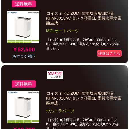
コイズミ KOIZUMI 次亜塩素酸加湿器
KHM-6010/W タンク容量6L 電解次亜塩素
酸生成 ...
MCLオートパーツ
【仕様】■消費電力量：29W■加湿能力（mL／
h）:強約600mL/h■加湿方式：気化式■タンク容
￥52,500
量：約...
詳細はこちら
あすつく対応
コイズミ KOIZUMI 次亜塩素酸加湿器
KHM-6010/W タンク容量6L 電解次亜塩素
酸生成 ...
ウルトラパーツ
【仕様】■消費電力量：29W■加湿能力（mL／
h）:強約600mL/h■加湿方式：気化式■タンク容
量：約...