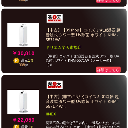
【中古】【39shop】コイズミ★加湿器 超
音波式 タワー型 UV除菌 ホワイト KHM-
5571/W...
ドリエム楽天市場店
￥30,810
【中古】コイズミ 加湿器 超音波式 タワー型 UV
P
還元
1％
除菌 ホワイト KHM-5571/W【メーカー名】
【メ...
308
pt
詳細はこちら
【中古】(非常に良い)コイズミ 加湿器 超
音波式 タワー型 UV除菌 ホワイト KHM-
5571／W...
IINEX
￥22,050
初期不良の場合は7日以内にご連絡いただいた場
P
還元
1％
合のみ対応いたします。【中古】(非常に良い)コ