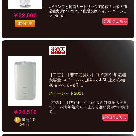
UVランプと抗菌カートリッジで除菌！☆最大加
湿能力:約550ml/h、5段階切換☆イルミネーショ
￥22,800
ンで加湿...
詳細はこちら
価格比較
【中古】［非常に良い］コイズミ 加湿器
大容量 スチーム式 加熱式 4.5L 上から給
水 見やすい操作...
スカーレット2021
【中古】［非常に良い］コイズミ 加湿器 大容量
スチーム式 加熱式 4.5L 上から給水 見やすい操作
￥24,510
ボ...
詳細はこちら
P
還元
1％
245
pt