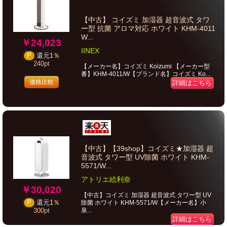
【中古】 コイズミ 加湿器 超音波式 タワ
ー型 抗菌 アロマ対応 ホワイト KHM-4011
W...
￥24,023
IINEX
P
還元
1％
240
pt
【メーカー名】コイズミ Koizumi 【メーカー型
番】KHM-4011/W【ブランド名】コイズミ Ko...
価格比較
詳細はこちら
【中古】【39shop】コイズミ★加湿器 超
音波式 タワー型 UV除菌 ホワイト KHM-
5571/W...
アトリエ絵利奈
￥30,020
【中古】コイズミ 加湿器 超音波式 タワー型 UV
P
還元
1％
除菌 ホワイト KHM-5571/W【メーカー名】小
泉...
300
pt
詳細はこちら