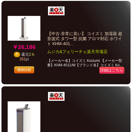
【中古-非常に良い】 コイズミ 加湿器 超
音波式 タワー型 抗菌 アロマ対応 ホワイ
ト KHM-401...
￥26,186
ムジカ&フェリーチェ楽天市場店
P
還元
1％
261
pt
【メーカー名】コイズミ Koizumi 【メーカー型
番】KHM-4011/W【ブランド名】コイズミ Ko...
価格比較
詳細はこちら