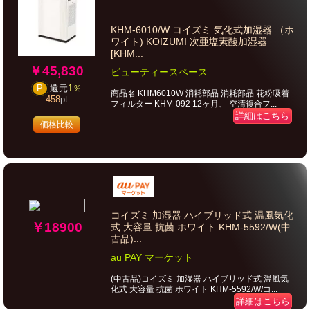
KHM-6010/W コイズミ 気化式加湿器 （ホ
ワイト) KOIZUMI 次亜塩素酸加湿器
[KHM...
￥45,830
ビューティースペース
P
還元
1％
商品名 KHM6010W 消耗部品 消耗部品 花粉吸着
458
pt
フィルター KHM-092 12ヶ月、 空清複合フ...
詳細はこちら
価格比較
コイズミ 加湿器 ハイブリッド式 温風気化
￥18900
式 大容量 抗菌 ホワイト KHM-5592/W(中
古品)...
au PAY マーケット
(中古品)コイズミ 加湿器 ハイブリッド式 温風気
化式 大容量 抗菌 ホワイト KHM-5592/W/コ...
詳細はこちら