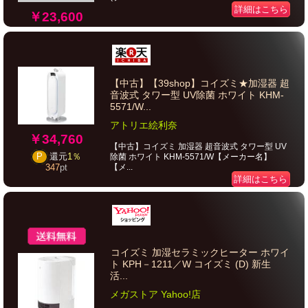
詳細はこちら
￥23,600
【中古】【39shop】コイズミ★加湿器 超
音波式 タワー型 UV除菌 ホワイト KHM-
5571/W...
アトリエ絵利奈
￥34,760
【中古】コイズミ 加湿器 超音波式 タワー型 UV
P
還元
1％
除菌 ホワイト KHM-5571/W【メーカー名】
【メ...
347
pt
詳細はこちら
コイズミ 加湿セラミックヒーター ホワイ
ト KPH－1211／W コイズミ (D) 新生
活...
メガストア Yahoo!店