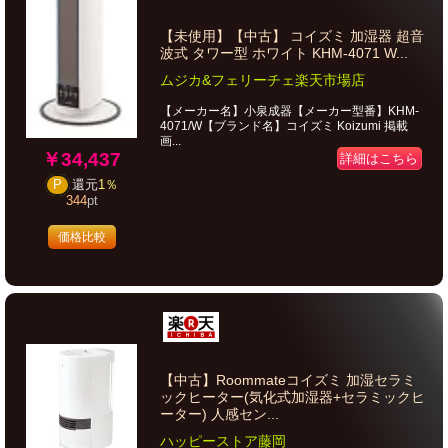
【未使用】【中古】 コイズミ 加湿器 超音
波式 タワー型 ホワイト KHM-4071 W...
ムジカ&フェリーチェ楽天市場店
【メーカー名】小泉成器【メーカー型番】KHM-
4071/W【ブランド名】コイズミ Koizumi 掲載
画...
￥34,437
詳細はこちら
P
還元
1％
344
pt
価格比較
【中古】Roommateコイズミ 加湿セラミ
ックヒーター(気化式加湿器+セラミックヒ
ーター) 人感セン...
ハッピーストア藤岡