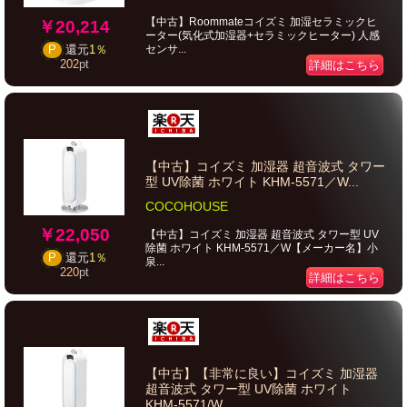
【中古】Roommateコイズミ 加湿セラミックヒ
￥20,214
ーター(気化式加湿器+セラミックヒーター) 人感
センサ...
P
還元
1％
202
pt
詳細はこちら
【中古】コイズミ 加湿器 超音波式 タワー
型 UV除菌 ホワイト KHM-5571／W...
COCOHOUSE
￥22,050
【中古】コイズミ 加湿器 超音波式 タワー型 UV
除菌 ホワイト KHM-5571／W【メーカー名】小
P
還元
1％
泉...
220
pt
詳細はこちら
【中古】【非常に良い】コイズミ 加湿器
超音波式 タワー型 UV除菌 ホワイト
KHM-5571/W...