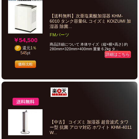
【送料無料】次亜塩素酸加湿器 KHM-
6010 タンク容量6L コイズミ KOIZUMI 加
湿器 除菌...
FMパーツ
￥54,500
商品詳細について 本体サイズ（縦×横×高さ) 約
P
還元
1％
280mm×320mm×400mm 重量 6.2kg タ...
545
pt
詳細はこちら
価格比較
【中古】 コイズミ 加湿器 超音波式 タワ
ー型 抗菌 アロマ対応 ホワイト KHM-4011
W...