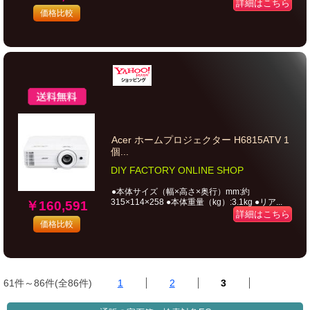
詳細はこちら
価格比較
Acer ホームプロジェクター H6815ATV 1
個...
DIY FACTORY ONLINE SHOP
●本体サイズ（幅×高さ×奥行）mm:約
315×114×258 ●本体重量（kg）:3.1kg ●リア...
￥160,591
詳細はこちら
価格比較
61件～86件(全86件)
1
2
3