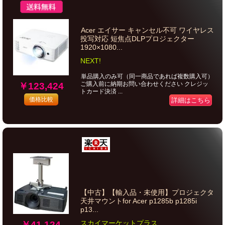
Acer エイサー キャンセル不可 ワイヤレス
投写対応 短焦点DLPプロジェクター
1920×1080...
NEXT!
単品購入のみ可（同一商品であれば複数購入可）
ご購入前に納期お問い合わせください クレジッ
￥123,424
トカード決済 ...
価格比較
詳細はこちら
【中古】【輸入品・未使用】プロジェクタ
天井マウントfor Acer p1285b p1285i
p13...
スカイマーケットプラス
￥41,124