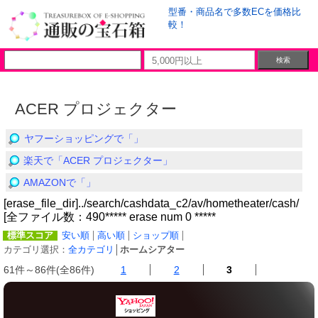
型番・商品名で多数ECを価格比
較！
ACER プロジェクター
ヤフーショッピングで「」
楽天で「ACER プロジェクター」
AMAZONで「」
[erase_file_dir]../search/cashdata_c2/av/hometheater/cash/
[全ファイル数：490***** erase num 0 *****
標準スコア
安い順
高い順
ショップ順
カテゴリ選択：
全カテゴリ
│
ホームシアター
61件～86件(全86件)
1
2
3