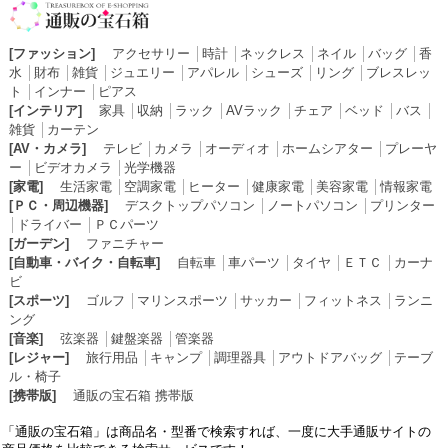
[ファッション]
アクセサリー
│
時計
│
ネックレス
│
ネイル
│
バッグ
│
香
水
│
財布
│
雑貨
│
ジュエリー
│
アパレル
│
シューズ
│
リング
│
ブレスレッ
ト
│
インナー
│
ピアス
[インテリア]
家具
│
収納
│
ラック
│
AVラック
│
チェア
│
ベッド
│
バス
│
雑貨
│
カーテン
[AV・カメラ]
テレビ
│
カメラ
│
オーディオ
│
ホームシアター
│
プレーヤ
ー
│
ビデオカメラ
│
光学機器
[家電]
生活家電
│
空調家電
│
ヒーター
│
健康家電
│
美容家電
│
情報家電
[ＰＣ・周辺機器]
デスクトップパソコン
│
ノートパソコン
│
プリンター
│
ドライバー
│
ＰＣパーツ
[ガーデン]
ファニチャー
[自動車・バイク・自転車]
自転車
│
車パーツ
│
タイヤ
│
ＥＴＣ
│
カーナ
ビ
[スポーツ]
ゴルフ
│
マリンスポーツ
│
サッカー
│
フィットネス
│
ランニ
ング
[音楽]
弦楽器
│
鍵盤楽器
│
管楽器
[レジャー]
旅行用品
│
キャンプ
│
調理器具
│
アウトドアバッグ
│
テーブ
ル・椅子
[携帯版]
通販の宝石箱 携帯版
「通販の宝石箱」は商品名・型番で検索すれば、一度に大手通販サイトの