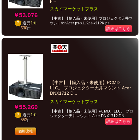
p...
スカイマーケットプラス
￥53,076
【中古】【輸入品・未使用】プロジェクタ天井マ
ウントfor Acer ps-x11?ps-x11?K ps...
P
還元
1％
530
pt
詳細はこちら
【中古】【輸入品・未使用】PCMD、
LLC。 プロジェクター天井マウント Acer
DNX1712 D...
スカイマーケットプラス
￥55,260
【中古】【輸入品・未使用】PCMD、LLC。 プロ
P
還元
1％
ジェクター天井マウント Acer DNX1712 DN...
552
pt
詳細はこちら
価格比較