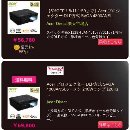
【5%OFF！8/11 1:59まで】Acer プロジ
ェクター DLP方式 SVGA 4800ANSI...
Acer Direct 楽天市場店
スペック 型番X1128H JAN4515777611671 投写
方式DLP方式（単板ホイール色分離タイ...
￥56,780
詳細はこちら
P
還元
1％
567
pt
Acer プロジェクター DLP方式 SVGA
4800ANSIルーメン 240Wランプ 120Hz
...
Acer Direct
・投写方式：DLP方式（単板ホイール色分離タイ
プ）・画素数：SVGA (800 x 600)・コンピュ
ー...
￥59,800
詳細はこちら