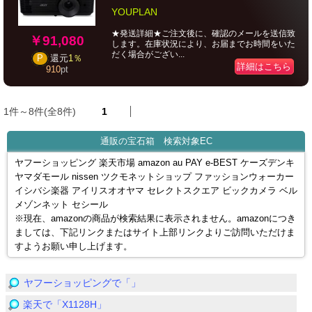
YOUPLAN
★発送詳細★ご注文後に、確認のメールを送信致
￥91,080
します。在庫状況により、お届までお時間をいた
だく場合がござい...
P
還元
1％
詳細はこちら
910
pt
1件～8件(全8件)
1
通販の宝石箱 検索対象EC
ヤフーショッピング 楽天市場 amazon au PAY e-BEST ケーズデンキ
ヤマダモール nissen ツクモネットショップ ファッションウォーカー
イシバシ楽器 アイリスオオヤマ セレクトスクエア ビックカメラ ベル
メゾンネット セシール
※現在、amazonの商品が検索結果に表示されません。amazonにつき
ましては、下記リンクまたはサイト上部リンクよりご訪問いただけま
すようお願い申し上げます。
ヤフーショッピングで「」
楽天で「X1128H」