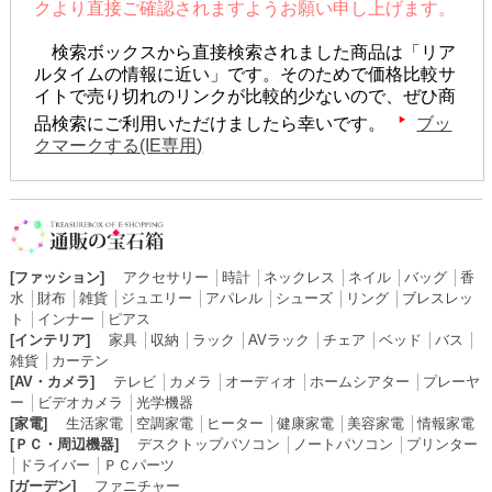
クより直接ご確認されますようお願い申し上げます。
検索ボックスから直接検索されました商品は「リア
ルタイムの情報に近い」です。そのためで価格比較サ
イトで売り切れのリンクが比較的少ないので、ぜひ商
品検索にご利用いただけましたら幸いです。
ブッ
クマークする(IE専用)
[ファッション]
アクセサリー
│
時計
│
ネックレス
│
ネイル
│
バッグ
│
香
水
│
財布
│
雑貨
│
ジュエリー
│
アパレル
│
シューズ
│
リング
│
ブレスレッ
ト
│
インナー
│
ピアス
[インテリア]
家具
│
収納
│
ラック
│
AVラック
│
チェア
│
ベッド
│
バス
│
雑貨
│
カーテン
[AV・カメラ]
テレビ
│
カメラ
│
オーディオ
│
ホームシアター
│
プレーヤ
ー
│
ビデオカメラ
│
光学機器
[家電]
生活家電
│
空調家電
│
ヒーター
│
健康家電
│
美容家電
│
情報家電
[ＰＣ・周辺機器]
デスクトップパソコン
│
ノートパソコン
│
プリンター
│
ドライバー
│
ＰＣパーツ
[ガーデン]
ファニチャー