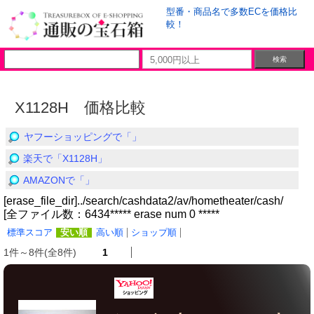
型番・商品名で多数ECを価格比
較！
X1128H 価格比較
ヤフーショッピングで「」
楽天で「X1128H」
AMAZONで「」
[erase_file_dir]../search/cashdata2/av/hometheater/cash/
[全ファイル数：6434***** erase num 0 *****
標準スコア
安い順
高い順
ショップ順
1件～8件(全8件)
1