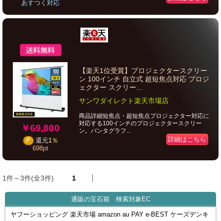
あすつく対応
【楽天1位受賞】プロジェクタースクリー
ン 100インチ 自立式 超短焦点対応 プロジ
ェクター スクリー...
サンワダイレクト楽天市場店
商品詳細短焦点・超短焦点プロジェクター対応に
対応する100インチのプロジェクタースクリー
￥69,800
ン。パンタグラフ...
詳細はこちら
P
還元
1％
698
pt
1件～3件(全3件)
1
通販の宝石箱 検索対象EC
ヤフーショッピング 楽天市場 amazon au PAY e-BEST ケーズデンキ