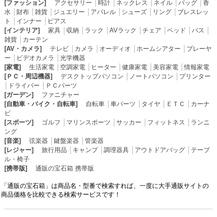
[ファッション]
アクセサリー
│
時計
│
ネックレス
│
ネイル
│
バッグ
│
香
水
│
財布
│
雑貨
│
ジュエリー
│
アパレル
│
シューズ
│
リング
│
ブレスレッ
ト
│
インナー
│
ピアス
[インテリア]
家具
│
収納
│
ラック
│
AVラック
│
チェア
│
ベッド
│
バス
│
雑貨
│
カーテン
[AV・カメラ]
テレビ
│
カメラ
│
オーディオ
│
ホームシアター
│
プレーヤ
ー
│
ビデオカメラ
│
光学機器
[家電]
生活家電
│
空調家電
│
ヒーター
│
健康家電
│
美容家電
│
情報家電
[ＰＣ・周辺機器]
デスクトップパソコン
│
ノートパソコン
│
プリンター
│
ドライバー
│
ＰＣパーツ
[ガーデン]
ファニチャー
[自動車・バイク・自転車]
自転車
│
車パーツ
│
タイヤ
│
ＥＴＣ
│
カーナ
ビ
[スポーツ]
ゴルフ
│
マリンスポーツ
│
サッカー
│
フィットネス
│
ランニ
ング
[音楽]
弦楽器
│
鍵盤楽器
│
管楽器
[レジャー]
旅行用品
│
キャンプ
│
調理器具
│
アウトドアバッグ
│
テーブ
ル・椅子
[携帯版]
通販の宝石箱 携帯版
「通販の宝石箱」は商品名・型番で検索すれば、一度に大手通販サイトの
商品価格を比較できる検索サービスです！