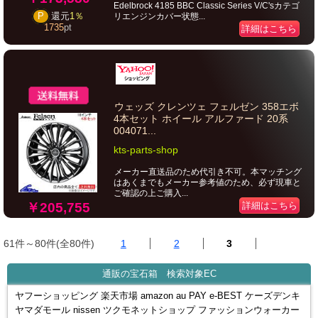
Edelbrock 4185 BBC Classic Series V/C'sカテゴ
リエンジンカバー状態...
P
還元
1％
1735
pt
詳細はこちら
ウェッズ クレンツェ フェルゼン 358エボ
4本セット ホイール アルファード 20系
004071...
kts-parts-shop
メーカー直送品のため代引き不可。本マッチング
はあくまでもメーカー参考値のため、必ず現車と
ご確認の上ご購入...
￥205,755
詳細はこちら
61件～80件(全80件)
1
2
3
通販の宝石箱 検索対象EC
ヤフーショッピング 楽天市場 amazon au PAY e-BEST ケーズデンキ
ヤマダモール nissen ツクモネットショップ ファッションウォーカー