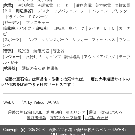
[家電]
生活家電
│
空調家電
│
ヒーター
│
健康家電
│
美容家電
│
情報家電
[ＰＣ・周辺機器]
デスクトップパソコン
│
ノートパソコン
│
プリンター
│
ドライバー
│
ＰＣパーツ
[ガーデン]
ファニチャー
[自動車・バイク・自転車]
自転車
│
車パーツ
│
タイヤ
│
ＥＴＣ
│
カーナ
ビ
[スポーツ]
ゴルフ
│
マリンスポーツ
│
サッカー
│
フィットネス
│
ランニ
ング
[音楽]
弦楽器
│
鍵盤楽器
│
管楽器
[レジャー]
旅行用品
│
キャンプ
│
調理器具
│
アウトドアバッグ
│
テーブ
ル・椅子
[携帯版]
通販の宝石箱 携帯版
「通販の宝石箱」は商品名・型番で検索すれば、一度に大手通販サイトの
商品価格を比較できる検索サービスです！
Webサービス by Yahoo! JAPAN
通販の宝石箱HOME
│
利用規約
│
相互リンク
│
通販
│
検索について
│
運営者情報
│
在宅スタッフ募集
│
お問い合わせ
Copyright (c) 2005-2026 通販の宝石箱（価格比較のスペシャルWEB）
All Rights Reserved