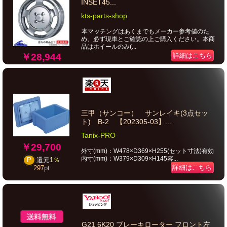
INSET45...
kts-parts-shop
本マッチングはあくまでもメーカー参考値のた
め、必ず現車とご確認の上ご購入ください。本商
品はホイールのみ(...
￥28,944
詳細はこちら
三甲（サンコー） サンレイキ(3点セッ
ト) B-2 【202305-03】...
Tanix-PRO
￥29,700
外寸(mm)：W478×D369×H255(セット寸法)有効
内寸(mm)：W379×D309×H145容...
P
還元
1％
詳細はこちら
297
pt
G21 6K20 ブレーキローター フロント左