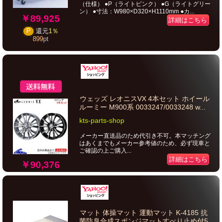
（仕様） ●P（ライトピンク） ●G（ライトグリー
ン） ●寸法：W980×D320×H1110mm ●カ...
￥89,925
詳細はこちら
P
還元
1％
899
pt
ウェッズ レオニスVX 4本セット ホイール
ルーミー M900系 0033247/0033248 w...
kts-parts-shop
メーカー直送品のため代引き不可。本マッチング
はあくまでもメーカー参考値のため、必ず現車と
ご確認の上ご購入...
詳細はこちら
￥90,376
マット 体操マット 運動マット K-4185 抗
菌防臭合成スポンジマットすべり止め付5