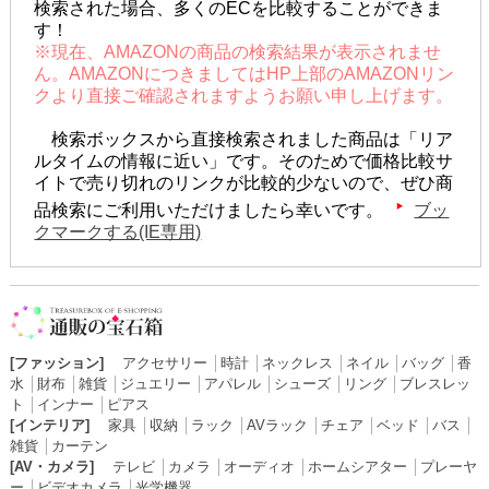
検索された場合、多くのECを比較することができま
す！
※現在、AMAZONの商品の検索結果が表示されませ
ん。AMAZONにつきましてはHP上部のAMAZONリン
クより直接ご確認されますようお願い申し上げます。
検索ボックスから直接検索されました商品は「リア
ルタイムの情報に近い」です。そのためで価格比較サ
イトで売り切れのリンクが比較的少ないので、ぜひ商
品検索にご利用いただけましたら幸いです。
ブッ
クマークする(IE専用)
[ファッション]
アクセサリー
│
時計
│
ネックレス
│
ネイル
│
バッグ
│
香
水
│
財布
│
雑貨
│
ジュエリー
│
アパレル
│
シューズ
│
リング
│
ブレスレッ
ト
│
インナー
│
ピアス
[インテリア]
家具
│
収納
│
ラック
│
AVラック
│
チェア
│
ベッド
│
バス
│
雑貨
│
カーテン
[AV・カメラ]
テレビ
│
カメラ
│
オーディオ
│
ホームシアター
│
プレーヤ
ー
│
ビデオカメラ
│
光学機器