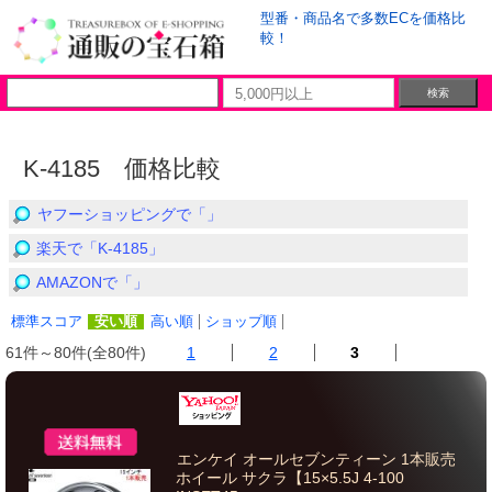
型番・商品名で多数ECを価格比
較！
K-4185 価格比較
ヤフーショッピングで「」
楽天で「K-4185」
AMAZONで「」
標準スコア
安い順
高い順
ショップ順
61件～80件(全80件)
1
2
3
エンケイ オールセブンティーン 1本販売
ホイール サクラ【15×5.5J 4-100