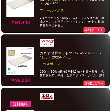
＊120＊300...
フィールドボス
●厚手で丈夫な6号帆布。●クッション性の高い合
￥91,440
成スポンジを使用したマットです。●外被に抗菌
防臭効果のある...
詳細はこちら
カネヤ 体操マットNSC6 5×120×300 K-
4185 ＜2025NP＞...
JPNスポーツ
120cm×300cm帆布6号19.6kg・材質＝外被：抗
菌防臭帆布、中身：合成スポンジ・サイズ＝厚さ
5...
￥96,250
詳細はこちら