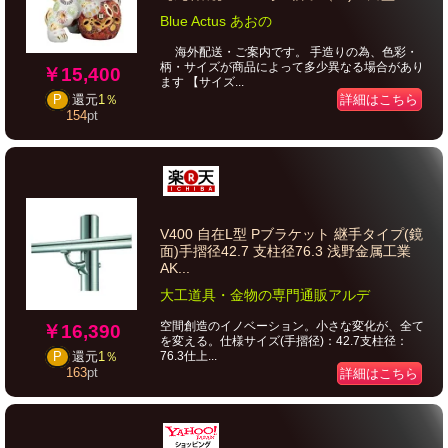
Blue Actus あおの
海外配送・ご案内です。 手造りの為、色彩・
柄・サイズが商品によって多少異なる場合があり
￥15,400
ます 【サイズ...
詳細はこちら
P
還元
1％
154
pt
V400 自在L型 Pブラケット 継手タイプ(鏡
面)手摺径42.7 支柱径76.3 浅野金属工業
AK...
大工道具・金物の専門通販アルデ
空間創造のイノベーション。小さな変化が、全て
￥16,390
を変える。仕様サイズ(手摺径)：42.7支柱径：
76.3仕上...
P
還元
1％
163
pt
詳細はこちら