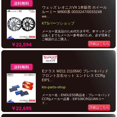
ウェッズ レオニスVX 1本販売 ホイール
ルーミー M900系 0033247/0033248
we...
KTSパーツショップ
メーカー直送品のため代引き不可。本マッチング
はあくまでもメーカー参考値のため、必ず現車と
ご確認の上ご購入...
￥22,594
詳細はこちら
Eクラス W211 211056C ブレーキパッド
フロント左右セット エンドレス CCRg
EIP1...
kts-parts-shop
メーカー名：ENDLESS商品名：ブレーキパッド
CCRgメーカー品番：EIP108CRG2JANコー
ド...
￥22,695
詳細はこちら