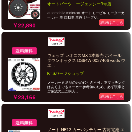
オートパーツエージェンシー3号店
automobile motorcar オートモービル モーターカ
ー カー 車 自動車 車両 ジープ/J...
詳細はこちら
￥22,890
ウェッズ レオニスMX 1本販売 ホイール
タウンボックス DS64W 0037406 weds ウ
エ...
KTSパーツショップ
メーカー直送品のため代引き不可。本マッチング
はあくまでもメーカー参考値のため、必ず現車と
ご確認の上ご購入...
￥23,166
詳細はこちら
ノート NE12 カーバッテリー 古河電池 エ