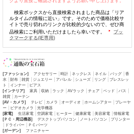
クより直接ご確認されますようお願い申し上げます。
検索ボックスから直接検索されました商品は「リア
ルタイムの情報に近い」です。そのためで価格比較サ
イトで売り切れのリンクが比較的少ないので、ぜひ商
品検索にご利用いただけましたら幸いです。
ブッ
クマークする(IE専用)
[ファッション]
アクセサリー
│
時計
│
ネックレス
│
ネイル
│
バッグ
│
香
水
│
財布
│
雑貨
│
ジュエリー
│
アパレル
│
シューズ
│
リング
│
ブレスレッ
ト
│
インナー
│
ピアス
[インテリア]
家具
│
収納
│
ラック
│
AVラック
│
チェア
│
ベッド
│
バス
│
雑貨
│
カーテン
[AV・カメラ]
テレビ
│
カメラ
│
オーディオ
│
ホームシアター
│
プレーヤ
ー
│
ビデオカメラ
│
光学機器
[家電]
生活家電
│
空調家電
│
ヒーター
│
健康家電
│
美容家電
│
情報家電
[ＰＣ・周辺機器]
デスクトップパソコン
│
ノートパソコン
│
プリンター
│
ドライバー
│
ＰＣパーツ
[ガーデン]
ファニチャー