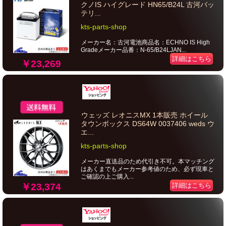
クノIS ハイグレード HN65/B24L 古河バッ
テリ...
kts-parts-shop
メーカー名：古河電池商品名：ECHNO IS High
Gradeメーカー品番：N-65/B24LJAN...
詳細はこちら
￥23,269
ウェッズ レオニスMX 1本販売 ホイール
タウンボックス DS64W 0037406 weds ウ
エ...
kts-parts-shop
メーカー直送品のため代引き不可。本マッチング
はあくまでもメーカー参考値のため、必ず現車と
ご確認の上ご購入...
￥23,374
詳細はこちら