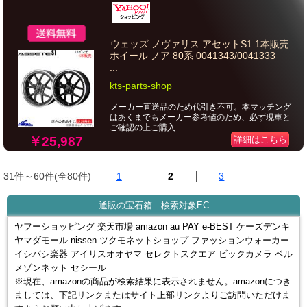
ウェッズ ノヴァリス アセットS1 1本販売
ホイール ノア 80系 0041343/0041333
...
kts-parts-shop
メーカー直送品のため代引き不可。本マッチング
はあくまでもメーカー参考値のため、必ず現車と
ご確認の上ご購入...
￥25,987
詳細はこちら
31件～60件(全80件)
1
2
3
通販の宝石箱 検索対象EC
ヤフーショッピング 楽天市場 amazon au PAY e-BEST ケーズデンキ
ヤマダモール nissen ツクモネットショップ ファッションウォーカー
イシバシ楽器 アイリスオオヤマ セレクトスクエア ビックカメラ ベル
メゾンネット セシール
※現在、amazonの商品が検索結果に表示されません。amazonにつき
ましては、下記リンクまたはサイト上部リンクよりご訪問いただけま