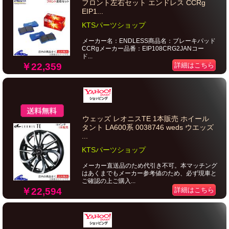
フロント左右セット エンドレス CCRg
EIP1...
KTSパーツショップ
メーカー名：ENDLESS商品名：ブレーキパッド
CCRgメーカー品番：EIP108CRG2JANコー
ド...
￥22,359
詳細はこちら
ウェッズ レオニスTE 1本販売 ホイール
タント LA600系 0038746 weds ウエッズ
...
KTSパーツショップ
メーカー直送品のため代引き不可。本マッチング
はあくまでもメーカー参考値のため、必ず現車と
ご確認の上ご購入...
￥22,594
詳細はこちら