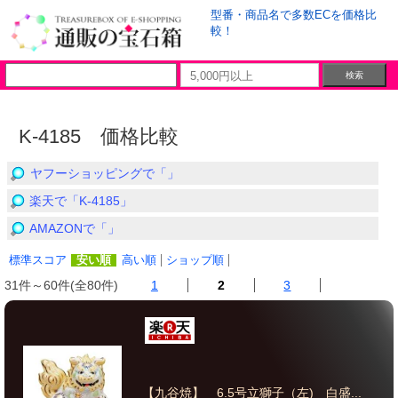
型番・商品名で多数ECを価格比
較！
K-4185 価格比較
ヤフーショッピングで「」
楽天で「K-4185」
AMAZONで「」
標準スコア
安い順
高い順
ショップ順
31件～60件(全80件)
1
2
3
【九谷焼】 6.5号立獅子（左) 白盛...