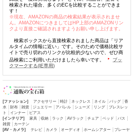
検索された場合、多くのECを比較することができま
す！
※現在、AMAZONの商品の検索結果が表示されませ
ん。AMAZONにつきましてはHP上部のAMAZONリン
クより直接ご確認されますようお願い申し上げます。
検索ボックスから直接検索されました商品は「リア
ルタイムの情報に近い」です。そのためで価格比較サ
イトで売り切れのリンクが比較的少ないので、ぜひ商
品検索にご利用いただけましたら幸いです。
ブッ
クマークする(IE専用)
[ファッション]
アクセサリー
│
時計
│
ネックレス
│
ネイル
│
バッグ
│
香
水
│
財布
│
雑貨
│
ジュエリー
│
アパレル
│
シューズ
│
リング
│
ブレスレッ
ト
│
インナー
│
ピアス
[インテリア]
家具
│
収納
│
ラック
│
AVラック
│
チェア
│
ベッド
│
バス
│
雑貨
│
カーテン
[AV・カメラ]
テレビ
│
カメラ
│
オーディオ
│
ホームシアター
│
プレーヤ