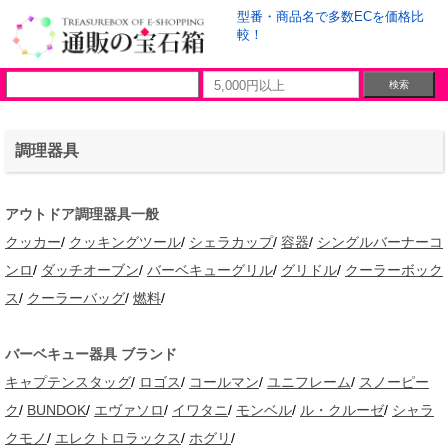
型番・商品名で多数ECを価格比
較！
調理器具
アウトドア調理器具一般
クッカー
/
クッキングツール
/
シェラカップ
/
容器
/
シングルバーナーコ
ンロ
/
ダッチオーブン
/
バーベキューグリル
/
グリドル
/
クーラーボック
ス
/
クーラーバッグ
/
燃料
/
バーベキュー器具 ブランド
キャプテンスタッグ
/
ロゴス
/
コールマン
/
ユニフレーム
/
スノーピー
ク
/
BUNDOK
/
エヴァソロ
/
イワタニ
/
モンベル
/
ル・クルーゼ
/
シャラ
クモノ
/
エレクトロラックス
/
ホグリ
/