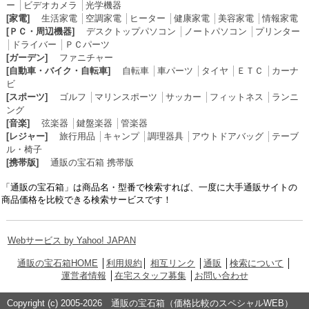
ー
│
ビデオカメラ
│
光学機器
[家電]
生活家電
│
空調家電
│
ヒーター
│
健康家電
│
美容家電
│
情報家電
[ＰＣ・周辺機器]
デスクトップパソコン
│
ノートパソコン
│
プリンター
│
ドライバー
│
ＰＣパーツ
[ガーデン]
ファニチャー
[自動車・バイク・自転車]
自転車
│
車パーツ
│
タイヤ
│
ＥＴＣ
│
カーナ
ビ
[スポーツ]
ゴルフ
│
マリンスポーツ
│
サッカー
│
フィットネス
│
ランニ
ング
[音楽]
弦楽器
│
鍵盤楽器
│
管楽器
[レジャー]
旅行用品
│
キャンプ
│
調理器具
│
アウトドアバッグ
│
テーブ
ル・椅子
[携帯版]
通販の宝石箱 携帯版
「通販の宝石箱」は商品名・型番で検索すれば、一度に大手通販サイトの
商品価格を比較できる検索サービスです！
Webサービス by Yahoo! JAPAN
通販の宝石箱HOME
│
利用規約
│
相互リンク
│
通販
│
検索について
│
運営者情報
│
在宅スタッフ募集
│
お問い合わせ
Copyright (c) 2005-2026 通販の宝石箱（価格比較のスペシャルWEB）