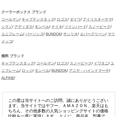
クーラーボックス ブランド
コールマン
/
キャプテンスタッグ
/
ロゴス
/
ダイワ
/
アイリスオーヤマ
/
シマノ
/
アディダス
/
モンベル
/
ナイキ
/
ツインバード
/
スノーピーク
/
ユニフレーム
/
パーソンズ
/
BUNDOK
/
サンリオ
/
エバーグリーン
/
マリ
メッコ
/
燃料 ブランド
キャプテンスタッグ
/
コールマン
/
ロゴス
/
スノーピーク
/
イワタニ
/
ユ
ニフレーム
/
ロッジ
/
モンベル
/
BUNDOK
/
アニヤ・ハインドマーチ
/
ALPINE
/
2019(c)通販の宝石箱
この度は当サイトへのご訪問、誠にありがとうござい
ます。当サイトではヤフー、ＡＭＡＺＯＮ、楽天はも
ちろん、その他多数の人気ショッピングサイトの価格
比較を一度に実現します。 とくに、商品名、型番で